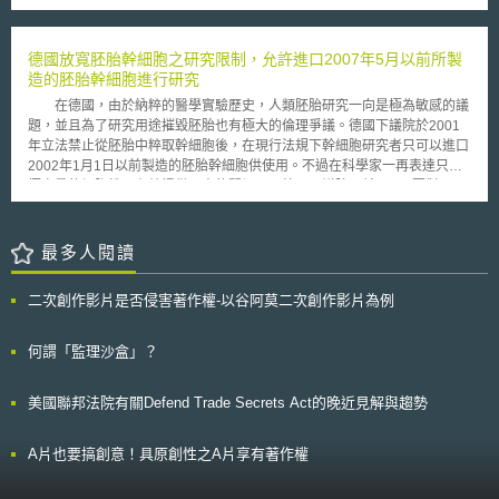
標示內容進行調整，以強化食品安全的資訊透明，落實保障消費者在選擇食
品的資訊平等地位。以下，將針對本次主要調整事項分別作簡要說明：
在新的食品營養標示中，首先，要求額外列出添加糖（added
德國放寬胚胎幹細胞之研究限制，允許進口2007年5月以前所製
sugars）的數量，以避免消費者因食用過多的糖分而導致肥胖（obesity）
造的胚胎幹細胞進行研究
或促發其他疾病的發生；第二，要求更新食品營養物份量（serving
在德國，由於納粹的醫學實驗歷史，人類胚胎研究一向是極為敏感的議
size），對於食品營養標示需顯示消費者「實際食用」的份量，而非顯示消
題，並且為了研究用途摧毀胚胎也有極大的倫理爭議。德國下議院於2001
費者「可能食用」的份量；第三，要求標示鉀（potassium）與維他命
年立法禁止從胚胎中粹取幹細胞後，在現行法規下幹細胞研究者只可以進口
D（vitamin D）的含量，以反應相關報告顯示美國人普遍對於鉀與維他命D
2002年1月1日以前製造的胚胎幹細胞供使用。不過在科學家一再表達只有
有攝取不足的現象；第四，調整不同營養素（例如：鈉、膳食纖維與維他命
極少量的細胞株可有效提供研究的關切下，德國下議院日前以346票對228
D）的每日攝取標示，使消費者瞭解食品所含營養素內容；第五，持續要求
票通過幹細胞法之修正，將截止日期（cut-off date）之規定由2002年1月1
標示總體脂肪（Total Fat）、飽和脂肪（Saturated Fat）與反式脂肪
日，修正為2007年5月1日，藉此放寬對人類胚胎幹細胞研究的限制。
（Trans Fat），並去除卡路里來自脂肪的標示，以提供消費者攸關其健康
不過此次國會的修法仍引起支持與反對胚胎幹細胞研究人士的激烈爭論，支
最多人閱讀
更有用的資訊；最後，針對食品營養標示的型式進行調整，強調例如像是卡
持一方表示現行截止日期的規定強烈影響德國幹細胞的研究，德國研究基金
路里、份量與每日攝取比率之標示，以緩和美國近來日益嚴重的肥胖與心臟
會（German Research Foundation）即強調目前全球有超過500個細胞
疾病等問題。 考量美國公共健康問題日益浮出檯面，FDA近來針對食
二次創作影片是否侵害著作權-以谷阿莫二次創作影片為例
株，但德國研究人員卻只被允許使用21個老舊且部分遭到污染的細胞株。另
品營養標示型式與內容進行調整，希望藉由資訊透明化的方式，讓消費者明
一方面，在德國主教的集會上，佛萊堡（Freiburg）大主教鄒立區（Robert
瞭市售食品營養素是否影響自身健康，以作為挑選食品時的首要考量，進而
Zollitsch）則對放寬現行限制提出警告，他表示「研究的自由不該與對生命
何謂「監理沙盒」？
降低不健康食品對消費者所帶來的危害。鑑於近來台灣食安問題日益嚴重，
的基本保障等量齊觀」。 修法後，德國研究人員將可透過國際合作進
衛生主管機關是否亟需就食品營養標示，參酌美國或國外規範重新另作檢
口使用2007年5月1日以前所製造的胚胎幹細胞。這是正反雙方妥協下的結
視，來確保消費者買得放心、食得安心，並吃出健康，則是現行衛生主管機
美國聯邦法院有關Defend Trade Secrets Act的晚近見解與趨勢
果，但是德國對於限制胚胎幹細胞研究的基本立場是否會由此開始鬆動，則
關需另考量的重點。
仍待後續觀察。
A片也要搞創意！具原創性之A片享有著作權