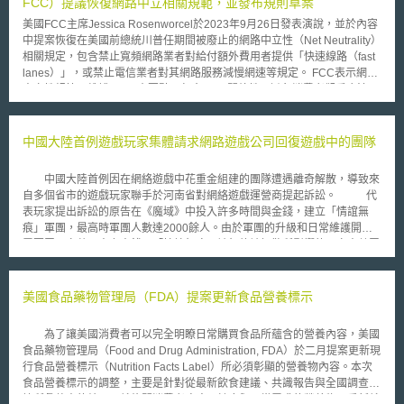
FCC）提議恢復網路中立相關規範，並發布規則草案
美國FCC主席Jessica Rosenworcel於2023年9月26日發表演說，並於內容
中提案恢復在美國前總統川普任期間被廢止的網路中立性（Net Neutrality）
相關規定，包含禁止寬頻網路業者對給付額外費用者提供「快速線路（fast
lanes）」，或禁止電信業者對其網路服務減慢網速等規定。 FCC表示網路
中立性規範可維護以下4大要點，包含： 1. 開放性：避免消費者觀看合法內
容受阻，或是需要支付額外費用取得。 2. 國家安全：將寬頻網路渠道重新
分配，以對抗潛在國安威脅。 3. 資訊安全：FCC得以強化寬頻網路韌性
（resiliency），並要求網路業者在中斷網路時，需先行通知FCC與消費
中國大陸首例遊戲玩家集體請求網路遊戲公司回復遊戲中的團隊
者。 4. 全國標準性：將樹立全國統一標準取代各州自行規範。 然而，有產
學界的反對意見指出，在相關規定廢止期間，並未發現有網路業者因額外收
中國大陸首例因在網絡遊戲中花重金組建的團隊遭遇離奇解散，導致來
費而對消費者的網路內容或網速進行干預。故認為FCC誇大了這些隱憂。
自多個省市的遊戲玩家聯手於河南省對網絡遊戲運營商提起訴訟。 代
2023年10月19日，FCC在內部表決後，確定開始恢復網路中立規則程序，
表玩家提出訴訟的原告在《魔域》中投入許多時間與金錢，建立「情誼無
並於隔日發布包含最新草案內容之擬議規則制定通知（Notice of Proposed
痕」軍團，最高時軍團人數達2000餘人。由於軍團的升級和日常維護開支
Rulemaking），草案除包含以上4要點相關規範以外，亦包含對寬頻網路近
需要眾玩家共同出力出錢，「情誼無痕」被無故被解散所影響的玩家人數眾
用業者（Broadband Internet Access Service，BIAS）等相關業者要求與限
多。 被告網龍公司主張遊戲帳號註冊時所輸入的身份證並非原告本
制，例如： 1. BIAS業者必須為殘疾消費者（disabilities）提供網路使用相
人、服務器電腦記錄顯示有人登錄「落花有意」帳號並將「情誼無痕」軍團
關幫助。 2. BIAS業者將劃分為電信業者（telecommunications service）並
解散，由此可推斷該帳號曾有兩人以上使用，故不能排除該帳號曾借與朋友
美國食品藥物管理局（FDA）提案更新食品營養標示
適用相關規定。 針對目前草案內容，FCC目前正在公開徵詢意見，預定徵
使用或被他人盜號使用而將軍團解散。 每法官與原被告雙方進行調
詢期限至2023年12月24日，並在2024年1月17日將意見彙整回報後，再進
解，因雙方意見分歧，最終未達成調解協議。玩家表示如果網龍公司不能給
行後續表決及相關程序。 若網路中立性規範恢復，可能影響具跨國業務的
為了讓美國消費者可以完全明瞭日常購買食品所蘊含的營養內容，美國
予合理的答覆，他們將聯合分佈在全國各地的其他玩家陸續不斷地起訴網龍
網路業者，進一步影響其他國家的網路政策與法規，故亦可能對台灣網路業
食品藥物管理局（Food and Drug Administration, FDA）於二月提案更新現
公司。
者與網路政策產生影響，值得我國持續關注後續發展。 本文同步刊登於
行食品營養標示（Nutrition Facts Label）所必須彰顯的營養物內容。本次
TIPS網（https://www.tips.org.tw）
食品營養標示的調整，主要是針對從最新飲食建議、共識報告與全國調查數
據所彙整出的結果，就攸關消費者疾病、健康與日常需求的營養物，重新就