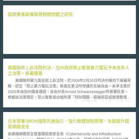
優先審查必須繳交相關的費用，本計畫針對小型或微型機構給予免費優待。
其二，優先審查以12個月內完成最終處置（Final Disposition）為目標，並
期待在6個月內完成。所謂最終處置包含：寄出核准領證通知（the mailing
固網業者路權取得相關問題之研究
of a notice of allowance）、寄出最終核駁通知（the mailing of a final
Office action）、請求延續審查（the filing of an RCE）、放棄申請
（abandonment of the application）、提出上訴通知（the filing of a
Notice of Appeal）。 美國專利與商標局局長Andrei Iancu表示：「獨
立發明人與小型企業創新能力不亞於大企業，固有必要在對抗大型全球流行
疾病給予有利的援助。為此，美國專利與商標局政策上給予小型或微型機構
優先審查的程序優待，企盼加速其所提出之新冠肺炎相關的專利審查。」本
計畫適用對象僅限於合於條件的小型或微型機構（Small or Micro
Entity）。按美國專利審查程序指南（Manual of Patent Examining
美國聯邦上訴法院判決，加州政府禁止販賣暴力電玩予未成年人
Procedure, MPEP）第509.02及509.04條，所謂小型機構係指個人、少於
之法案，係屬違憲
500人之公司、非營利組織和大學；微型機構則是指該機構作為申請人或投
資人，其前一年年收入，少於美國家庭年收入中位數的三倍。 本專利
美國聯邦第九區巡迴上訴法院，於2009年2月20日判決中維持下級審見
優先審查領航計畫的專利請求項，必須是美國食品藥品監督管理局（United
解，認定『禁止暴力電玩法案』係違反憲法所保護的言論自由。系爭法案於
States Food and Drug Administration, FDA）批准，用以預防或治療新冠肺
2005年由加州國會通過，並由州長Arnold Schwarzenegger所簽署批准。
炎的產品或方法，包含但不限於：試驗用新藥（Investigational New Drug,
根據該法案規定，禁止販售或出租所謂『特別殘酷、極端邪惡或道德敗壞
IND）申請、臨床試驗器材豁免（Investigational Device Exemption,
（especially heinous, cruel or depraved）』的暴力電玩給未滿18歲的未成
IDE）、新藥申請（New Drug Application, NDA）、生物製劑許可申請
年人；符合法條所描述之暴力電玩並應該在包裝盒上加註除現行ESRB分級
（Biologics License Application, BLA）、上市前許可（Premarket
標誌以外的特別標示（18禁）；且賦予零售商於販賣暴力電玩時，有檢查顧
Approval, PMA）或緊急使用授權（Emergency Use Authorization,
客年齡之義務，違者將可處1000美元罰款。 聯邦法院法官認為，被告
日本簽署SBOM國際共通指引，強化軟體弱點管理，全面提升國
EUA）。
（加州政府）無法證明『暴力電玩』會影響青少年心理及精神方面的健康，
家網路安全
或者出現反社會或激進的行為舉止；被告也無法證明透過立法禁止的手段，
由美國網路安全暨基礎設施安全局（Cybersecurity and Infrastructure
能有效達到法案所宣稱保護未成年人的立法目的；法院也認為，系爭條文規