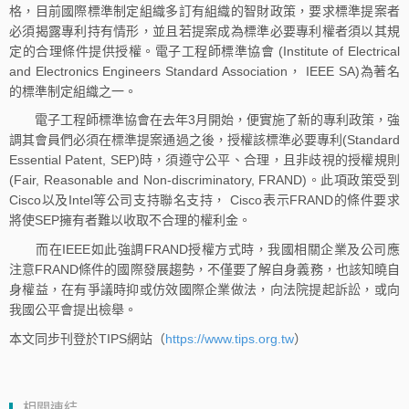
格，目前國際標準制定組織多訂有組織的智財政策，要求標準提案者
必須揭露專利持有情形，並且若提案成為標準必要專利權者須以其規
定的合理條件提供授權。電子工程師標準協會 (Institute of Electrical
and Electronics Engineers Standard Association， IEEE SA)為著名
的標準制定組織之一。
電子工程師標準協會在去年3月開始，便實施了新的專利政策，強
調其會員們必須在標準提案通過之後，授權該標準必要專利(Standard
Essential Patent, SEP)時，須遵守公平、合理，且非歧視的授權規則
(Fair, Reasonable and Non-discriminatory, FRAND)。此項政策受到
Cisco以及Intel等公司支持聯名支持， Cisco表示FRAND的條件要求
將使SEP擁有者難以收取不合理的權利金。
而在IEEE如此強調FRAND授權方式時，我國相關企業及公司應
注意FRAND條件的國際發展趨勢，不僅要了解自身義務，也該知曉自
身權益，在有爭議時抑或仿效國際企業做法，向法院提起訴訟，或向
我國公平會提出檢舉。
本文同步刊登於TIPS網站（
https://www.tips.org.tw
）
相關連結