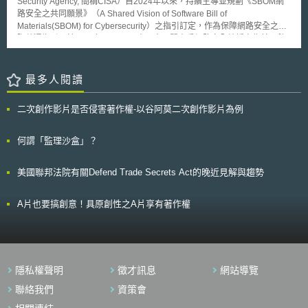
Security Agency, 簡稱CISA）自2024年以來，持續主導並規劃《SBOM網
定過於模糊，並未能說明暴力電玩之判斷標準。 原告Video Software
路安全之共同願景》（A Shared Vision of Software Bill of
Dealers Association 和Entertainment Software Association表示，要達到
Materials(SBOM) for Cybersecurity）之指引訂定，作為保障網路安全之國
加州政府所宣稱的保護未成年人的立法目的，應從加強既有ESRB分級制度
際共通指引。於2025年9月3日，由日本內閣官房網路安全統括室為首，偕
的教育宣導、落實零售商遵守分級制度以及透過父母的管教監督等方式著
同經濟產業省共同代表日本簽署了該份指引，包含日本在內，尚有美國、德
手，而非增加不適當的內容審查機制。然而，支持該法案者則主張，禁止暴
國、法國、義大利、荷蘭、加拿大、澳洲、紐西蘭、印度、新加坡、韓國、
力電玩如同禁止對未成年人散佈色情內容一樣（最高法院認為政府禁止對未
波蘭、捷克、斯洛伐克等共計15個國家的網路安全部門，皆同步完成簽署。
最多人閱讀
成年人散佈色情內容並未違憲），本案被告加州州長Schwarzenegger也表
以下為指引之重點內容： 1. 軟體物料清單的定位（Software Bill of
示將上訴到底。 日前在德國也出現修正刑法，將販賣或散佈暴力電玩
Materials, 簡稱SBOM） SBOM於軟體建構上，包含元件內容資訊與供應鏈
入罪之提議，在暴力電玩分級制度所引起的爭議日益擴大之際，各國相關作
二次創作影片是否侵害著作權-以谷阿莫二次創作影片為例
關係等相關資訊的正式紀錄。 2. 導入SBOM的優點 (1) 提升管理軟體弱點之
法及其所引起之爭議，或許值得我國主管機關重新檢討「電腦軟體分級辦
效率。 (2) 協助供應鏈風險管理（提供選用安全的軟體，提升供應商與使用
法」之借鏡參考。
者之間溝通效率）。 (3) 協助改善軟體開發之進程。 (4) 提升管理授權軟體
何謂「監理沙盒」？
之效率。 3. SBOM對於利害關係人之影響 (1) 使軟體開發人員可選擇最符合
需求的軟體元件，並針對弱點做出適當處置。 (2) 軟體資訊的透明化，可供
美國聯邦法院有關Defend Trade Secrets Act的晚近見解與趨勢
採購人員依風險評估決定是否採購。 (3) 若發現軟體有新的弱點，使軟體營
運商更易於特定軟體與掌握弱點、漏洞。 (4) 使政府部門於採購流程中，發
現與因應影響國家安全的潛在風險。 4. SBOM適用原則與相關告知義務 確
A片也要搞創意！具原創性之A片享有著作權
保軟體開發商、製造商供應鏈的資訊透明，適用符合安全性設計（Security
by Design）之資安要求，以及須承擔SBOM相關告知義務。 近年來軟體物
料清單（SBOM），已逐漸成為軟體開發人員與使用者，於管理軟體弱點上
的最佳解決方案。然而，針對SBOM的作法與要求程度，各先進國家大不相
同，因此透過國際共通指引的簽署，各國對於SBOM的要求與效益終於有了
隱私權聲明
徵才訊息
網站導覽
新的共識。指引內容不僅建議軟體開發商、製造商宜於設計階段採用安全設
計，以確保所有類型的資通訊產品（特別是軟體）之使用安全，也鼓勵製造
聯絡我們
資策會
商為每項軟體產品建立SBOM並進行管理，包含軟體版本控制與資料更新，