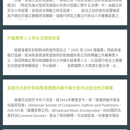
所謂「尖端大型研究設施」，系指日本《特定尖端大型研究設施共用促
進法》（特定先端大型研究施設の共用の促進に関する法律）中，由國立研
究法人所設置，並受該法規範之研究設施。 該法之目的係在設置被認
為不適合於國立實驗研究機關，或進行研究之獨立行政法人中重複設置之以
高額經費購置的該研究領域中最尖端技術之研究設施設備，並於該研究領域
中進行多樣化研究之活用，以發揮其最大之價值。 目前受到該法規定
的研究設施包括特定同步輻射研究設施，其包含了「SPring-8」及
「SACLA」等兩座大型同步輻射研究設施，與特定超級電腦設施，亦即超
外籍專業人士來台法規將放寬
級電腦「京」，以及包括了高強度質子加速器「J-PARC」之一部的特定中
子輻射研究設施；以SPring-8為例，該設施之網站上登載有使用情報、使用
經建會最近針對歐洲商會所提出之「 2005 到 2006 建議書」與該商會
申請及參考資料等，供欲使用該設施之研究人員參考。
進行協調，歐洲商會表達希望政府針對跨國外商公司所聘僱之外籍專業人
士，與因跨國企業內部調動來台之中國大陸專業人士，以及隨行來台之眷屬
在台居留等相關規定，予以鬆綁。 為將國際人力資源引進台灣，以加
速經濟的國際化與自由化，經建會宣布將進一步放寬有關外籍專業人士在台
居留與聘僱許可的限制，並將簡化申請手續之處理原則。有關外籍專業人士
聘僱許可之展延申請，原規定應於聘僱許可有效期限屆滿前 60 天提出展
延，將放寬為前 4 個月提出即可；在居留證展延方面，也將由原本有效期限
美國司法部針對與集管團體的著作權合意判決提出修正解釋
屆滿前 15 日，放寬為前 4 個月即可提出展延申請，使外籍專業人士規劃在
台長期居留時更為便利。 至於歐洲商會提出延長中國大陸人士來台從
美國司法部於今年六月底，就1941年實施至今，與「美國詞曲作者及
事商務活動所核發之入出境許可證效期及展延後效期，陸委會將於近期內再
出版商協會」(American Society of Composers, Authors and Publishers，
召開協調會進行研議；其餘有關外籍專業人士大陸籍配偶「多次入出境證」
ASCAP)及「廣播音樂公司」(Broadcast Music Incorporated，BMI)間的合
之核發，以及開放大陸籍員工或隨行來台大陸籍配偶之父母能夠短期來台探
意判決(Consent Decree)，提出了新的解釋。司法部認為，在維護市場自由
親等建議，都將朝放?的方向規劃。另由於部分外商公司所聘僱大陸籍員工
競爭的價值下，應該允許部分詞曲著作人授予全部的歌曲權利給單一集管團
之子女目前無法在台取得學籍，經外僑商會反映後，政府表示將於近期內討
體。 在當今閱聽大眾習慣變化快速的年代，閱聽服務種類多元，使用
論，以協助他們的未成年子女能夠取得學籍並在台就讀。