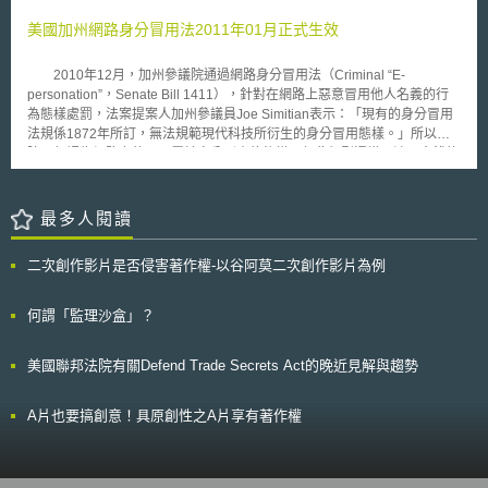
人很有可能因難以取得全部歌曲權利而陷入侵權風險。司法部此舉可增進使
用者授權便利性與完整性。 然而，新的解釋引來正反兩面不同的評
美國加州網路身分冒用法2011年01月正式生效
價，部分數位音樂業者（如Pandora Media, Inc）認為，如此可提升消費者
享受服務的便利性，亦可避免大型集管團體的壟斷與對於音樂授權市場的價
2010年12月，加州參議院通過網路身分冒用法（Criminal “E-
格控制。反對聲浪則表示，如果單一權利人可授權全部的音樂著作權利給個
personation”，Senate Bill 1411），針對在網路上惡意冒用他人名義的行
別集管團體，會增加授權複雜程度，亦將造成集管團體彼此間授權費用分攤
為態樣處罰，法案提案人加州參議員Joe Simitian表示：「現有的身分冒用
上的困擾；並且，大型音樂出版業者（如SONY/ATV）很有可能撤回對於集
法規係1872年所訂，無法規範現代科技所衍生的身分冒用態樣。」所以法
管團體的概括授權，這對於消費者來說無異是增加了取得授權的困難度，只
院一般認為網路上的冒用屬於身分剽竊的態樣，但此類型通常不涉及金錢的
是將壟斷力量由集管團體轉移至服務提供業者本身而已。亦有論者指出在授
損失，法庭上證明困難，受害者求償不易，因而制定此一法案。 本法
權透明機制建立以前，過度自由的授權模式將增加整個音樂視聽產業的內部
針對故意、未經同意在網路或其他電子途徑冒用身分，傷害、恐嚇、威脅、
管制負擔。 我國對於集管團體與音樂服務業者間關係，恐亦存在市場
詐欺他人的行為，判定為輕罪（standard misdemeanor），最高可處以
最多人閱讀
力量不均衡的問題，政府或應思考如何於「授權市場的公平競爭」、「社會
1000元美金或一年以下有期徒刑。因此，在社群網站中冒用他人名義，發
大眾的閱聽權利」，以及「音樂產業的發展方向」三者之取，取得政府、人
表不雅言論的行為往後可能會受到處罰。 但「傷害、恐嚇、威脅、詐
民與產業三贏的結果。 「本文同步刊登於TIPS網站
二次創作影片是否侵害著作權-以谷阿莫二次創作影片為例
欺」的行為態樣的認定，可能會造成法院實際執法上的困難，而且可能侵害
（https://www.tips.org.tw）」
人民憲法第一增修條文的權利。以The Yes Man組織為例，該組織假冒美國
商會（American Chamber of Commerce）在網路上發表支持眾議院通過氣
何謂「監理沙盒」？
候變遷法案，其主要目的在於遊說美國商會改變其立場，本法尚未通過前，
美國商會向加州法院提出訴訟，美國商會曾就訴訟過程表達不滿，認為現行
美國聯邦法院有關Defend Trade Secrets Act的晚近見解與趨勢
法對於身分被冒用者無所助益，然新法正式施行後，本案如何在不侵犯憲法
第一增修條文的情況下，嚇阻真正帶有惡意的身分冒用者，值得進一步觀
察。
A片也要搞創意！具原創性之A片享有著作權