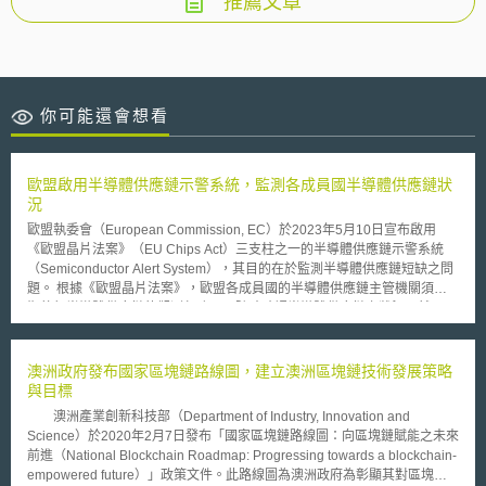
推薦文章
你可能還會想看
歐盟啟用半導體供應鏈示警系統，監測各成員國半導體供應鏈狀
況
歐盟執委會（European Commission, EC）於2023年5月10日宣布啟用
《歐盟晶片法案》（EU Chips Act）三支柱之一的半導體供應鏈示警系統
（Semiconductor Alert System），其目的在於監測半導體供應鏈短缺之問
題。 根據《歐盟晶片法案》，歐盟各成員國的半導體供應鏈主管機關須定
期執行半導體供應鏈的觀測任務，以隨時確認半導體供應鏈之狀況。然而，
由於歐盟係由眾多不同的國家所組成，各成員國間訊息的流通相比於其他單
一國家可能較為緩慢，故EC決定創建半導體供應鏈示警系統，交換半導體
供應鏈資訊以解決上述問題。在此系統中，私人企業得單獨對所處產業中的
澳洲政府發布國家區塊鏈路線圖，建立澳洲區塊鏈技術發展策略
早期半導體短缺進行回報，惟個別產業常常單獨誇大或高估危機的發生可能
與目標
性，對此，EC成立了歐盟半導體專家小組（European Semiconductor
澳洲產業創新科技部（Department of Industry, Innovation and
Expert Group, ESEG），協助收集各半導體產業與成員國所回報之訊息，
Science）於2020年2月7日發布「國家區塊鏈路線圖：向區塊鏈賦能之未來
除將其用於建立風險評估外，亦彙整並分析成有價值的資訊後再分享給各成
前進（National Blockchain Roadmap: Progressing towards a blockchain-
員國。 若資訊收集完成後，ESEG或EC察覺歐盟確實有發生半導體供應鏈
empowered future）」政策文件。此路線圖為澳洲政府為彰顯其對區塊鏈
崩潰的危險，EC將召開特別委員會會議（extraordinary board