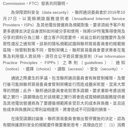
Commission，FTC）發表共同聲明。
為保障資料安全（data security），聯邦通訊委員會於2016年10
月27日，以寬頻網路服務提供者（broadband Internet Service
Providers，ISPs）及其他電信營運商為規範對象，要求須給予客戶有
更多選擇去決定自身資料如何被分享和使用，除將ISP所蒐集得使用及
分享的資料分為三類，建立客戶同意要件，尚設立新的提醒要件及保
密性違反之通知等。該新的隱私規範試圖與聯邦貿易委員會的規範做
區隔，除管制對象不同，管制架構上，聯邦貿易委員會要求業者在蒐
集及利用個人資訊時，須符合公平資訊實施原則（Fair Information
Practice Principles，FIPPs）之準則（guidelines）：通知
（notice）、選擇（choice）、讀取（access）、安全（security）。
通過之際產生的爭議，包含聯邦通訊委員會有無管制權限，及實
行後可能與聯邦貿易委員會管制架構並行而造成疊床架屋、混淆大眾
等的問題；此外，聯邦通訊委員會收到眾多請願，要求重新考慮該規
範之實行。請願理由在於該規範之實行將會造成寬頻網路服務提供者
及其他電信營運商為了要遵循規範將承受巨大的成本與負擔，並且這
些成本與負擔與公眾利益相違背，將會造成不可回復的損害。
在接受請願討論後，聯邦貿易委員會做出暫停實施的決定，認為
有關保護資料安全的規範要件需要重新思考，其理由在於：（1）消費