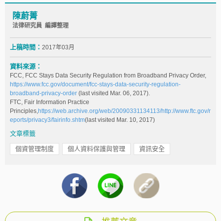
陳蔚菁
法律研究員 編譯整理
上稿時間：
2017年03月
資料來源：
FCC, FCC Stays Data Security Regulation from Broadband Privacy Order,
https://www.fcc.gov/document/fcc-stays-data-security-regulation-
broadband-privacy-order
(last visited Mar. 06, 2017).
FTC, Fair Information Practice
Principles,
https://web.archive.org/web/20090331134113/http://www.ftc.gov/r
eports/privacy3/fairinfo.shtm
(last visited Mar. 10, 2017)
文章標籤
個資管理制度
個人資料保護與管理
資訊安全