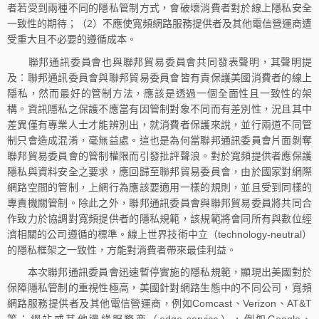
者若受到兩種不同的隱私管制方式，會破壞消費者對於線上隱私安全
一致性的期待；（2）不應使寬頻網路服務提供者及其他電信營運商遭
受重大且不必要的遵循成本。
聯邦通訊委員會也與聯邦貿易委員會共同發表聲明，其聲明提
及：聯邦通訊委員會與聯邦貿易委員會皆有責保護美國消費者的線上
隱私，然而最好的管制方法，應該是透過一個全面性且一致性的架
構。資訊隱私之保護不應當有因管制對象不同而有差別性，況且其中
差異僅有專業人士才能辨別出，就消費者保護來說，並行兩道不同管
制只會造成混淆，毫無益處。這也是為何當聯邦通訊委員會片面剝奪
聯邦貿易委員會的管制權限而引發批評聲浪。對於寬頻提供者應保護
隱私與資料安全之要求，應回歸至聯邦貿易委員會，由於國家對網際
網路空間的管制，上網行為應該要適用一樣的規則，並且受到同樣的
專責機關管制。除此之外，聯邦通訊委員會與聯邦貿易委員將共同合
作致力於協調對寬頻提供者的隱私規範，該規範將會同所有與數位經
濟相關的公司遵循的標準。線上世界技術中立（technology-neutral）
的隱私框架之一致性，方能對消費者帶來最佳利益。
本次聯邦通訊委員會迅速暫停實施的隱私規範，顯現出美國對於
保障隱私管制的重視性極高，美國針對網路生態中的不同公司，寬頻
網路服務提供者及其他電信營運商，例如Comcast、Verizon、AT&T