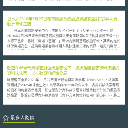
技術之重視，並認知到區塊鏈與其他科技結合後將可進一步增進工作機會、
meeting），共同尋求解決方案，包含聯合政府採購（joint
促進經濟成長、減少商業成本與提升整體生產力，因此提出之區塊鏈發展方
procurement），或與第三國進行合作，以合力解決半導體供應鏈之危機。
向規劃。 本路線圖文件指出，為實現區塊鏈技術，澳洲政府將於三個
關鍵領域建立相關策略：一、建立有效且合理的規範與標準；二、建立可驅
日本於2018年7月25日發布關鍵基礎設施資訊安全對策第4次行
動創新之技術與能力；以及三、促進國際投資與合作。 路線圖文件並
動計畫修正版
針對2020至2025年之區塊鏈發展進行規劃，相關措施包含： 重新命名國家
日本內閣網路安全中心（内閣サイバーセキュリティセンター）於
區塊鏈諮詢委員會為國家區塊鏈路線圖推動委員會，並使其具有監督路線圖
2018年7月25日發布關鍵基礎設施資訊安全策略第4次行動計畫修正版。此
推動之職權。 建立由產業、研究團隊以及政府合作之團隊，以分析未來可
次修正重點，係將「機場（空港）」新增為關鍵基礎設施領域，其目的在於
能之應用案例。 對目前使用案例進行經濟分析與研究可能措施選項。 建立
確保機場安全、提供機場乘客與相關人員快速且正確的資訊、避免飛機行李
與連結政府端區塊鏈使用者，以促進學習交流與進一步應用。 進行國際研
的檢查與運送停止或延遲。 而確保「機場」資安的關鍵基礎設施事故
究以辨識出其他國家中適合學習做為政府服務之實際案例。 與區塊鏈服務
報告與服務維持的指南，則為2018年4月1日發布之「確保機場資訊安全的
提供商密切合作進行商業創新研究，以提出可供實際案例運用之解決方案。
安全指南第1版（空港分野における情報セキュリティ確保に係る安全ガイ
確保區塊鏈發展涵蓋於整體國家策略中以促進數位科技能力管理。 使產業
ドライン第1版）」。 該確保機場資訊安全的安全指南，係參考日本於
歐盟在考量營業秘密對企業重要性下，通過兼顧重要資料保護的
與教育機構合作發展關於區塊鏈資格技能之共同框架與課程內容。 為澳洲
2015年5月發布之關鍵基礎設施資訊安全對策優先順位參考指南（重要イン
資料法法案，以推動資料經濟發展
區塊鏈新創公司提出能力發展協助計畫，使其可向全球擴張並與支持合格企
フラにおける情報セキュリティ対策の優先順位付けに係る手引書第1版）
業。 引導外資投資以促進澳洲區塊鏈生態系建立。 引導既有雙邊協議進行
歐盟理事會於2023年11月27日批准通過資料法法案（Data Act），該法案
制定，以規劃（Plan）—執行（Do）—查核（Check）—行動（Action）的
區塊鏈前端計畫之合作與發展。 增加政府部門合作以確保澳洲企業可與發
雖預計於2025年才會生效，該草案自2022年公告以來，各界對該法案都紛
觀點建立管理與應變對策，將IT障礙分為故意（接收可疑的郵件、內部員工
展中之新興數位貿易基礎設施進行連結等。 澳洲政府期待透過推動本
紛從不同角度表示意見，如企業對於資料共享是否對營業秘密外流的風險表
的故意行為、偽造使用者ID、DDos攻擊、非法取得資訊等）、偶發（使用
路線圖與結合先前提出之AI路線圖政策，達成於2030年前成為數位經濟國
達擔憂，歐盟在發揮資料經濟價值（資料交易與資料使用）的方向下，將業
者操作錯誤、使用者管理錯誤、外部受託方的管理錯誤、機器故障、執行可
家之目標。
界考量納入進行修改，以下就經理事會通過之資料法法案關鍵影響概要如
疑的檔案、閱覽可疑的網站、系統的脆弱性、受到其他關鍵基礎設施事故的
下： 1、資料共享 有鑑於因網路裝置/服務所產出的數位資料往往掌握於產
波及）、環境（災害、疾病）等三大原因，並訂定日本主要的機場與機場大
品製造商或服務提供商身上，資料法建立了資料共享的基本規則，確保數位
樓業者的責任範圍、適用的個資保護制度、IT安全評估與認證制度、資安稽
資料由製造商/服務商流動至第三人（包含產品/服務使用者），另資料法所
最多人閱讀
核制度、資安管理政策及資安控制措施的建議事項。
保護之資料包含使用AI所產生之資料。 2、營業秘密保護 為避免資料持有人
的營業秘密因此外流，資料持有人可以與請求提供資料的第三人（資料請求