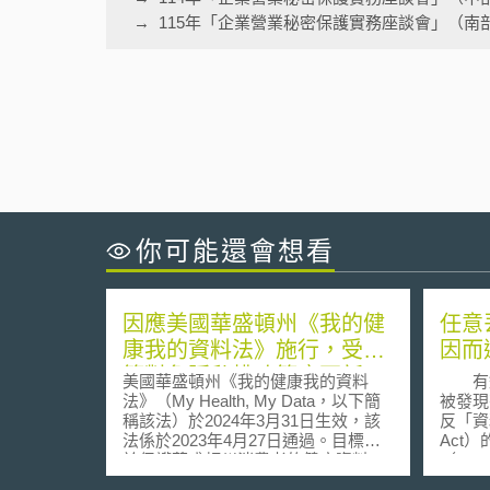
115年「企業營業秘密保護實務座談會」（南
你可能還會想看
因應美國華盛頓州《我的健
任意
康我的資料法》施行，受監
因而
管對象隱私權政策應更新
美國華盛頓州《我的健康我的資料
有鑑
法》（My Health, My Data，以下簡
被發現
稱該法）於2024年3月31日生效，該
反「資料
法係於2023年4月27日通過。目標在
Act
於保護華盛頓州消費者的健康資料，
（Infor
特別是生殖健康相關資料（data
Offi