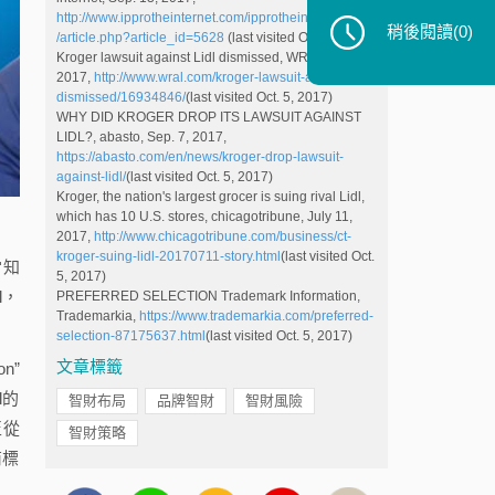
http://www.ipprotheinternet.com/ipprotheinternetnews
稍後閱讀
(0)
/article.php?article_id=5628
(last visited Oct. 5, 2017)
Kroger lawsuit against Lidl dismissed, WRAL, Sep. 8,
2017,
http://www.wral.com/kroger-lawsuit-against-lidl-
dismissed/16934846/
(last visited Oct. 5, 2017)
WHY DID KROGER DROP ITS LAWSUIT AGAINST
LIDL?, abasto, Sep. 7, 2017,
https://abasto.com/en/news/kroger-drop-lawsuit-
against-lidl/
(last visited Oct. 5, 2017)
Kroger, the nation's largest grocer is suing rival Lidl,
which has 10 U.S. stores, chicagotribune, July 11,
2017,
http://www.chicagotribune.com/business/ct-
kroger-suing-lidl-20170711-story.html
(last visited Oct.
當知
5, 2017)
l，
PREFERRED SELECTION Trademark Information,
Trademarkia,
https://www.trademarkia.com/preferred-
selection-87175637.html
(last visited Oct. 5, 2017)
文章標籤
n”
l的
智財布局
品牌智財
智財風險
至從
智財策略
商標