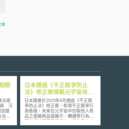
文章
相關
日本通過《不正競爭防止
法》修正案規範元宇宙商品
侵權情形
律法規
日本國會於2023年6月通過《不正競
爭防止法》修正案，新增不正競爭行
為態樣，未來在元宇宙中仿製他人商
在台灣
品之虛擬商品或展示、轉讓等行為，
業模
可能構成不正競爭行為，健全元宇宙
上世紀
中發生商品侵權的法律應對基礎，預