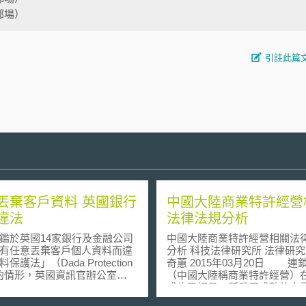
部場）
引註此篇
丟棄客戶資料 英國銀行
中國大陸商業特許經營
違法
法律法規分析
於英國14家銀行及金融公司
中國大陸商業特許經營相關法
有任意丟棄客戶個人資料而違
分析 科技法律研究所 法律研究員 汪
保護法」（Dada Protection
奇蕙 2015年03月20日 連鎖加盟
）的情形，英國資訊官辦公室
（中國大陸稱商業特許經營）
mation Commissioner´s
或許已經是一種發展成熟的商
ce，ICO）於2007年3月17日要求
式，對於中國大陸而言，則是