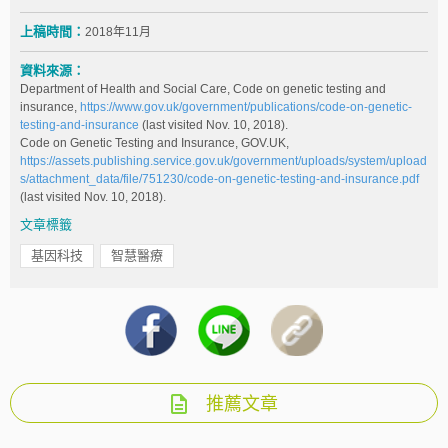
上稿時間：
2018年11月
資料來源：
Department of Health and Social Care, Code on genetic testing and
insurance,
https://www.gov.uk/government/publications/code-on-genetic-
testing-and-insurance
(last visited Nov. 10, 2018).
Code on Genetic Testing and Insurance, GOV.UK,
https://assets.publishing.service.gov.uk/government/uploads/system/upload
s/attachment_data/file/751230/code-on-genetic-testing-and-insurance.pdf
(last visited Nov. 10, 2018).
文章標籤
基因科技
智慧醫療
推薦文章