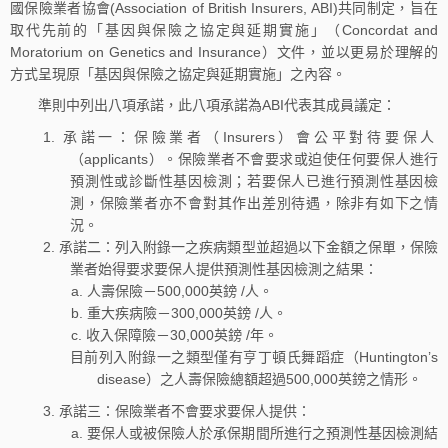
國保險業者協會(Association of British Insurers, ABI)共同制定，旨在
取代先前的「基因與保險之協定與延期實施」（Concordat and
Moratorium on Genetics and Insurance）文件，並以更易於理解的
方式呈現原「基因與保險之協定與延期實施」之內容。
準則中列出八項承諾，此八項承諾為ABI代表其成員議定：
承諾一：保險業者（Insurers）會公平對待要保人
（applicants）。保險業者不會要求或迫使任何要保人進行
預測性或診斷性基因檢測；若要保人已進行預測性基因檢
測，保險業者亦不會對其作出差別待遇，除非有如下之情
況。
承諾二：列入附錄一之疾病類型並超過以下金額之保單，保險
業者始得要求要保人提供預測性基因檢測之結果：
人壽保險－500,000英鎊 /人。
重大疾病險－300,000英鎊 /人。
收入保障險－30,000英鎊 /年。
目前列入附錄一之類型僅有亨丁頓氏舞蹈症（Huntington’s
disease）之人壽保險總額超過500,000英鎊之情形。
承諾三：保險業者不會要求要保人提供：
要保人或被保險人於承保期間所進行之預測性基因檢測結