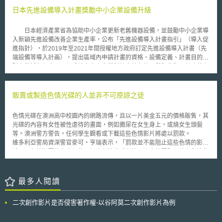
Stallman表示。BIOS自由軟體計畫開始於BIOS史上的第一波改革──當時軟
日本先進設備導入計畫獎勵中小企業設備升級
體程式碼希望轉向新的「可延伸式韌體界面」（Extensible Firmware
Interface，或簡稱EFI）。另一方面，PC硬體安全功能的一些計畫也讓
日本經濟產業省為協助中小企業更新老舊機器設備，並鼓勵中小企業導
Stallman等一類團體批評指出，消費者對於自己的裝置缺乏主控權，希望能
入新穎先進設備改善企業生產率，公布「先進設備導入計畫指引」（導入促
夠公開BIOS撰寫規格，可讓消費者能夠自行安裝、修改，及再發佈BIOS軟
進指針），於2019年至2021年間授權地方政府訂定先進設備導入計畫（先
體──雖然不見得會是免費的。更重要的是，將可讓使用者避開未來一些可
端設備等導入計画），提出區域內申請計畫的資格、設備定義、計畫目的與
能的安全強化功能，例如廠商用控制文件使用方式的數位版權管理功能。
財產稅減免額度，以促成地方中小企業對地方特色的貢獻與參與，並改善在
已有許多廠商宣稱，BIOS的自由軟體純粹只是為了自由而自由，對於
地產業環境與結構。 符合資格的中小企業若能在核准計畫年度內，每
電腦使用者沒什麼意義。BIOS廠商的高層及晶片巨子英特爾都表示，由於
年勞動生產率提高達3%，可適用財產稅稅率減半或0%之優惠稅率（非免
目前業界對BIOS的控管嚴密，也才能夠保有PC的安全和穩定，同時可藉由
稅）。「先進設備導入計畫指引」亦明確指出，審核通過之計畫仍可進一步
販賣或製造色情光碟的人並非不可原諒之徒
對一些廠商IP（智慧財產權）的保護以促進市場競爭。有些人則認為，對於
適用經濟產業省「中小型製造服務經營支援補助」（ものづくり・商業・サ
BIOS的嚴密保護，有助於防止駭客攻擊。 英特爾則已經提出了折衷的
ービス経営力向上支援補助金）、「服務業IT應用生產力提升補助」（サー
方案──名為Tiano的開放原始碼技術。Tiano是為了取代BIOS的一種框架工
色情光碟在澳洲高中校園內的網路流傳，且以一片美金五元的價格販售，其
ビス等生産性向上IT導入支援事業），享有更多的補助金補助。 所稱設
作，希望透過EFI，讓PC零件以自己的驅動程式來啟動零件。英特爾的這項
光碟的內容有女性被性虐待的畫面，例如撒尿在女生身上，或燒女生頭髮
備係指任何機械、裝置、備品、建築物附屬設備、軟體，以及電子檢驗或測
計畫為BIOS的汰換工作建立了一個框架，因此可能成為BIOS自由軟體的基
等。澳洲警方警告，任何學生觀看或下載這些色情影片將處以罰款。
量儀器。各地方政府訂定計畫時，可依其產業政策進一步限縮範圍。而先進
礎。但是它把PC零件初始化用的程式碼撰寫工作留給了軟體的下載者。但
維多利亞警局資深警官麥可‧亨瑞表示，「罰款並不能阻止這些色情的影
之定義，係指欲購置設備之良率或生產效率，應較所淘汰設備高1%以上。
Stallman依然宣稱英特爾做得不夠，且BIOS廠商其實是多餘的，他希望看
片。」色情犯罪偵查小組為了調查色情光碟在校園流竄的問題，整夜和這些
有關新、舊設備之汰換應以同產業、同生產流程者為限，兩者比較之期間為
到資訊釋出。
青少年進行面談，以了解色情光碟對他們的影響。麥可說：「這些色情光碟
淘汰設備原銷售日期起後10年內。由此可知，先進設備導入計畫的特殊性在
影響青少年對於性的想法，而且現在並沒有任何人因為此事被罰款，即使要
於加速中小企業汰舊換新，提高勞動生產率以因應人口高齡化，而與鼓勵企
罰款，也要有證據來界定罰款的金額。」 澳洲法院總理約翰‧南斯說
最多人閱讀
業購買最新、最尖端設備之補助措施有所不同。 此外，為健全地方財
道：「販賣或製造這些色情光碟是一種可怕且無恥的行為，但我們不能因為
政自主，「先進設備導入計畫指引」亦要求各地方政府應說明地方產業、環
我們的感受而以刑罰作為報復的工具，因為這些青少年年紀尚輕，而且有些
境或人文特色及先進設備的投資條件，以促進經濟發展與地方產業結構的融
二次創作影片是否侵害著作權-以谷阿莫二次創作影片為例
人是因為同儕的壓力而犯罪的，我們應該試著體諒並且確定他們的人生不會
合。該指引具體建議包括： 應考量到中小企業導入先進設備提高勞動生產
因此次事件而留下不可抹滅的印記。」 因為即使以法律對販賣或製造
率後，影響當地就業人口需求，以及如何避免企業裁員的機制。 導入之先