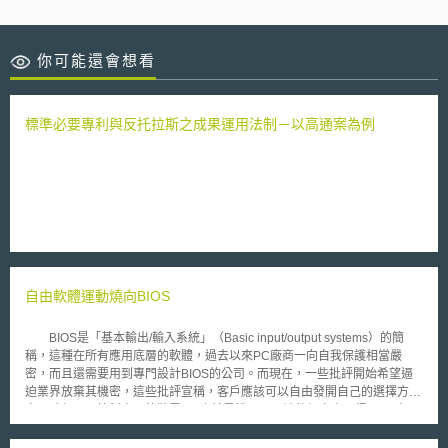
你可能還會想看
標準必要專利與反托拉斯之成果運用法制－以高通案為例
自由軟體運動燒向BIOS
BIOS是「基本輸出/輸入系統」（Basic input/output systems）的簡
稱，這種在所有應用底層的軟體，過去以來PC廠商一向自我保護相當嚴
密，而且還需要用到專門設計BIOS的公司。而現在，一些批評開始希望逼
迫業界放棄其機密，這些批評宣稱，客戶應該可以自由發開自己的選擇方
案，確保可以控制自己的裝置──也就是說，可以讓他們自由取得BIOS資
訊。 「我們需要自由的BIOS，因為如果我們無法控制BIOS，就無法控
制電腦。」自由軟體基金會（Free Software Foundation）總裁Richard