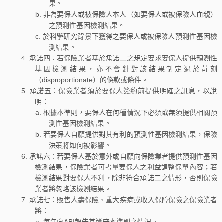
果。
非為要保人或被保險人本人（如要保人或被保險人血親）
之預測性基因檢測結果。
於科學研究背景下獲得之要保人或被保險人預測性基因檢
測結果。
承諾四：若保險業者基於承諾二之規定要求要保人提供預測性
基因檢測結果，亦不會針對該結果制定過於苛刻
（disproportionate）的條款或條件。
承諾五：保險業者須於要保人簽約前提供明確之訊息，以說
明：
根據本準則，要保人在何種情況下必須或無須提供相關預
測性基因檢測結果。
若要保人自願提供對其有利的預測性基因檢測結果，保險
決策將如何被影響。
承諾六：若要保人基於意外或自願向保險業者提供預測性基因
檢測結果，保險業者可考量要保人之利益調整保單內容；若
檢測結果對要保人不利，除非符合承諾二之情形，否則保險
業者將忽略該檢測結果。
承諾七：販售人壽保險、重大疾病或收入保障保險之保險業者
將：
每年向ABI報告其遵守本準則之情況。