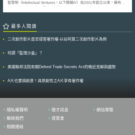
智發明（Intellectual Ventures，以下簡稱IV）自2001年創立以來，擁有約7
兩年內針對全國區域進行大範圍測試。 2.結合病人的緊急資訊
萬個專利，其中4萬個屬於IV商業化專案，為主張專利之武器群。一向不承
（Notfalldaten）：醫生能立即取得所有重要資訊，如過敏或過去病史等資
認自己屬於專利蟑螂的IV，2013年12月公開表列出3萬3千個用以主張專利
料。當病人有該等需求之意願時，自2018年起健保卡即應包含緊急資訊。
侵權獲利之專利，包括無線技術、半導體技術、硬體、以及生物技術等高值
3.藥物治療計畫（Medikationsplan）：包含病人使用藥物治療的所有資
專利；至於其他未公開的專利，IV則稱受限於第三方的保密義務無法公開。
最多人閱讀
訊，藥物治療計畫能於治療過程中使病人更加安全。而同時最少使用三種藥
IV宣稱此舉目的在於提供潛在專利被授權人或買受人一個購物清單；然
物的被保險人，自2016年起應採行藥物治療計畫。之後應可於電子健保卡
而更為可能的，是面對同年11月底甫通過眾議院投票之創新法案帶來的壓
取得藥物治療計畫相關資訊。 4.以電子方式發送醫療診斷報告
二次創作影片是否侵害著作權-以谷阿莫二次創作影片為例
力，所釋出之善意表示退讓。 前述公開清單目前在IV官網上公開提供下
（Arztbriefe）：因目前為止醫療診斷報告仍係透過郵寄，然而為求重要資
載與搜尋，對於企業或事務所，將來受到不知名公司控告專利侵權時，可以
訊立即呈現，於2016年及2017年醫生以電子方式安全寄送診斷報告者，每
檢視這份清單，瞭解該案是否為IV所主導，但實際在訴訟策略上該如何運用
何謂「監理沙盒」？
份報告應收取55歐分的費用。 5.遠距醫療（Telemedizin）：為推動遠距醫
學界與實務界尚未有明確的作法，值得繼續觀察。
療的利用，自2017年4月1日起遠端傳輸X光照（Röntgenaufnahmen）的
醫療診斷結果將收取費用。 6.醫療資訊系統的互通性：建立互通性指引
美國聯邦法院有關Defend Trade Secrets Act的晚近見解與趨勢
（Interoperabilitätsverzeichnis）應可使醫療方面各類資訊系統所採行的標
準透明化，且可使其規範更加標準化。而該指引應包含遠距醫療應用資料入
A片也要搞創意！具原創性之A片享有著作權
口網站（Informationsportal）。 7.本法案所提期程，特別係針對實施的代
表性自治組織（Organisationen der Selbstverwaltung），德國聯邦法定健
康保險總會（GKV-Spitzenverband）、聯邦特約醫師協會
（Kassenärztliche Bundesvereinigung）及聯邦特約牙醫協會
（Kassenzahnärztliche Bundesvereinigung）適用。
隱私權聲明
徵才訊息
網站導覽
聯絡我們
資策會
相關連結