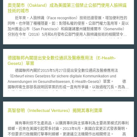
「居民基本資料網路」（「住民基本台帳 ?????? 」；「住基 ??? 」）侵
奧克蘭市（Oakland）成為美國第三個禁止公部門使用人臉辨識
犯個人之隱私權及人格權，除請求移除已登錄之個人資料外，並要求中央政
技術的城市
府、地方政府及掌理該網路的財團法人地方自治資訊中心（財?法人地方自
近年來，人臉辨識（Face recognition）技術迅速發展，增加便利性的
治情報 ???? ； Local Authorities Systems Development Center, LASDEC
同時，也伴隨了種種隱憂，如：對隱私權的侵害、公部門權力濫用等，是以
）應負擔合計每人 22 萬日圓的損害賠償。 對此，金?地方法院首先作
加州舊金山市（San Francisco）和麻薩諸塞州薩默維爾市（Somerville）
成判決（ 2005 年 5 月 30 日），雖駁回原告方面的損害賠償請求，不過移
分別在今年（2019）5月和6月發布公部門使用人臉辨識技術的相關禁令，
除已登錄資料部分則判命原告勝訴。該院認為，「隱私」及「便利」之間究
加州奧克蘭市（Oakland）並於7月16日跟進，成為美國第三個禁止公部門
竟何者優先，應本諸居民個人意思自行決定，而非被告方面得以促進行政效
使用人臉辨識技術的城市。 2018年麻省理工學院曾針對人臉辨識技術
率為由逕為取捨。然時隔一日（ 2005 年 5 月 31 日），名古屋地方法院卻
的正確率做過研究，其研究結果報告顯示黑人女性辨識錯誤率超過30%，遠
作出見解完全相反的判決，認為「居民基本資料網路」已採行必要之資料保
不如白人男性；美國公民自由聯盟（American Civil Liberties Union,
德國聯邦內閣提出安全數位通訊及醫療應用法（E-Health-
護措施，個人隱私不至於輕易遭受侵害，原告方面的兩項請求均應予以駁
ACLU）也針對Amazon人臉辨識軟體Rekognition做過測驗，結果該系統竟
Gesetz）草案
回。 個人基本資料應予保護，當屬不爭之論，但究竟該如何保護、保
誤將28名美國國會議員顯示為嫌疑犯，這兩項研究顯示，人臉辨識技術存有
護又該到何種程度，各方立場不同、偏重各異，看法常有差距；日本「居民
德國聯邦內閣於2015年5月27日提出安全數位通訊及醫療應用法
極高錯誤率且對種族間存有很大的偏見與歧視。對此奧克蘭市議會主席卡普
基本資料網路」事件之原被告間、甚至不同地方法院間的見解差異，即為適
（Entwurf eines Gesetzes für sichere digitale Kommunikation und
蘭（Rebecca Kaplan）一項聲明中表示：「當多項研究都指出一項新興技
例。目前正值我國研議修正個人資料保護法之際，前開事件今後如何發展，
Anwendungen im Gesundheitswesen, E-Health-Gesetz）草案。 德
術具有缺陷，且造成寒蟬效應的時候，我們必須站出來」。 卡普蘭並
或有吾人持續觀察並深入思索之餘地。
國聯邦衛生部部長說明因草案的形成一直有所爭議，以致過程冗長。而為了
表示：「建立社區和警察間信任與良好關係以及導正種族偏見是很重要的，
保證大量數據的資料維護及安全，德國資料保護及資訊流通之主管機關聯邦
人臉辨識技術卻反而加深此問題」、「對於隱私權和平等權的保護是最基本
資料保護官（Bundesbeauftragten für den Datenschutz und die
的」，故奧克蘭市通過禁止公部門使用人臉辨識技術的法令，原因如下：
Informationsfreiheit, BfDI）及聯邦資訊安全局（Bundesamt für Sicherheit
人臉辨識系統所依賴的資料集，具高度不準確性。 對於人臉辨識技術的使
in der Informationstechnik, BSI），從一開始即密切參與其中合作。針對電
高智發明（Intellectual Ventures）揭開其專利寶庫
用與共享，尚缺乏標準。 這項技術本身具有侵犯性，如：侵犯個人隱私
子健保卡（die elektronische Gesundheitskarte）的資訊安全要求，德國聯
權。 政府如果濫用該技術所得之資訊，可導致對弱勢族群的迫害。 雖
邦衛生部將關注科技發展，持續更新相關規定。 本法案包括高安全標
然目前美國僅有三個城市通過政府機關禁止使用人臉辨識技術的法令，但依
擁有專利但不生產商品，以購買專利與主張專利為主要商業模式的專利
準之數位設施的建置期程，以及產生病人具體應用效益的時間規劃表，重要
照目前的發展狀態，其他的城市甚至州在未來也可能會跟進頒布禁令。
蟑螂，近來在美國引起眾多討論，2013年6月，美國白宮更正式發表聲明，
規定如下： 1.主檔資料管理（Stammdatenmanagement）：被保險人主檔
不但要求行政機關打擊專利蟑螂，更建議立法機關作出相關修法。 高
資料（Versichertenstammdaten）的測試及更新，自2016年7月1日起，於