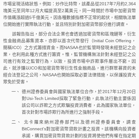
市場呈現活絡狀態。例如：炒作比特幣，該產品從2017年7月約2,364
塊美元至同年12月大幅提高至2萬美元，同一時間於市場中加密貨幣
市值飆漲超過5千億美元。因各種數據指標不正常的起伏，相關執法單
位開始進行實際執法行動，並且特別針對加密貨幣部分進行調查。
該報告指出，部分合法企業也會透過加密貨幣和區塊鏈等，衍生
性金融商品募集資本，亦即以首次代幣發行（Initial Coin Offering，
簡稱ICO）之方式籌措資金。而NASAA也於監管時發現未經登記之企
業，也利用此種方式進行籌資。惟，監管機構無法針對未經登記之公
司進行有效之監管行為，以致，投資市場中詐欺事件層出不窮。因
此，就涉嫌以ICO和加密貨幣等衍生性金融商品，進行群眾募資的未
經合法登記之公司，NASAA也開始採取必要法律措施，以保護投資大
眾免於受害。
一、 德州證券委員會與國家執法單位合作，於2017年12月20日
對Usi-Tech Limited採取了緊急行動，此執法行動主要係因
該公司以詐欺之方式欺騙投資消費者，此為國家執法單位，
首次針對市場詐欺行為所進行之強制手段。
二、 北卡羅來納州證券部門以及德州證券委員會，調查
BitConnect’s對加密貨幣貸款計畫之投資。該機構向投資者
承諾，購買加密貨幣貸款計劃的投資將使他們有權在指定期