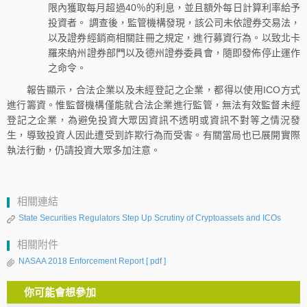
限內獲取每月超過40％的利息，並且額外每日計算利率給予
投資者。 調查後，監管機構發現，該公司未依證券交易法，
以及證券經銷商相關註冊之規定，進行募資行為。以致北卡
羅來納州證券部門以及德州證券委員會，隨即發佈停止運作
之命令。
報告顯示，合法企業以及未經登記之企業，都得以使用ICO方式
進行籌資。惟監督機構僅能就合法企業進行監管，無法有效監督未經
登記之企業，為避免投資大眾因資訊不透明或資訊不對等之情況發
生，導致投資人因此遭受到詐欺行為而受害。有關當局也已展開實際
執法行動，仍請投資大眾多加注意。
相關連結
State Securities Regulators Step Up Scrutiny of Cryptoassets and ICOs
相關附件
NASAA 2018 Enforcement Report
[ pdf ]
你可能會想參加