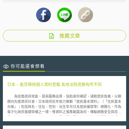
推薦文章
你可能還會想看
日本 – 能否移除個人資料登載 各地法院見解有所不同
為促進政府效能、提高服務品質、協助身份確認、減輕居民負擔，以期
邁向先進資訊社會，日本政府近年致力推動「居民基本資料」（「住民基本
台帳」；包括姓名、住址、性別、出生年月日及居民編號等）網路化，作為
電子化政府基礎架構之一環。惟資料之蒐集範圍為何、傳輸網路安全與否、
是否會遭政府濫用、有無可能遭相關人員洩漏於外移作他用等問題始終受到
質疑，目前不僅計有福島?矢祭町、東京都杉並?、?立市三處地方政府暫緩
推行，民間團體更分別在日本全國各地 13 個地方法院提起民事訴訟，主張