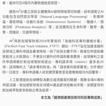
者，最快可在6個月內審核通過並授證。
2
適用AI
計畫之技術主體需與AI發明領域密切有關，該申請案之AI
功能包含自然語言學習（Natural Language Processing）、影像辨
識、聲音辨識、自動化系統（Autonomous Systems）、機器人、預
測分析（Predictive Analytics）等；並須應用在生命科學、醫學、農
業、資通訊、交通等領域。
2
AI
與新加坡智財局2018年實施的「金融科技專利優速計畫」
（FinTech Fast Track Initiative, FTFT）類似，FTFT旨在加速金融科
技領域之專利申請及審查時效。除了技術主體不同，兩者在申請和審
查程序上大致類似：不需支付額外的申請與審查費用、該項專利之首
件申請案需於新加坡智財局提出、專利請求項（claims）最多為20
項、該項專利之「請求專利核准」與「請求專利檢索審查」文件需於
同一日提交、專利申請權人收到實質審查意見書需兩個月內回覆等。
人工智慧是新加坡轉型為數位經濟國家的關鍵，隨著全球AI專利
申請活躍，新加坡智財局支持將AI產品更快地推向市場，並期望有利
新加坡爭取更多新創企業及投資。
本文為「經濟部產業技術司科技專案成果」