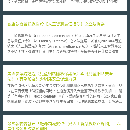
及，過去將員工集中在特定辦公場所的工作型態更是因為COVID-19帶來的
環境衝擊，使辦公的地點、時間更具有彈性，遠距工作模式成為後疫情時代
的新生活常態。 因應資訊化時代，企業在推動遠距工作時，除業務效
率考量外，更需注意資安風險的因應對策是否完備，例如員工使用私人電腦
辦公時要如何確保其設備有足夠的防毒軟體保護、重要機密資訊是否會有外
歐盟執委會通過關於《人工智慧責任指令》之立法提案
洩的風險等。 本文將聚焦在遠距工作型態中，因應網路資安管控、員
工管理不足，所產生的營業秘密資訊外洩風險為核心議題，研析並彙整日本
歐盟執委會（European Commission）於2022年9月28日通過《人工
於2021年5月由日本總務省所公布之《遠距工作資安指引》第5版[1]，以及
智慧責任指令》（AI Liability Directive）之立法提案，以補充2021年4月通
美國2022年3月針對與遠距工作相關判決Peoplestrategy v. Lively Emp.
過之《人工智慧法》草案（Artificial Intelligence Act）。鑑於人工智慧產品
Servs.之案例[2]內容，藉此給予我國企業參考在遠距工作模式中應注意的營
之不透明性、複雜性且具自主行為等多項特徵，受損害者往往難以舉證並獲
業秘密問題與因應對策。 壹、遠距工作之型態 遠距工作是指藉由資訊
得因人工智慧所造成之損害賠償，《人工智慧責任指令》立法提案即為促使
技術(ICT Information and Communication Technology)，達到靈活運用地
因人工智慧而受有損害者，得以更容易獲得賠償，並減輕受損害者請求損害
點及時間之工作方式。以日本遠距工作的型態為例，依據業務執行的地點，
賠償之舉證責任。 《人工智慧責任指令》透過引入兩個主要方式：
可分為「居家辦公」、「衛星辦公室辦公」、「行動辦公」三種： 1.居家辦
（一）可推翻之推定（rebuttable presumptions）：人工智慧責任指令透過
美國參議院通過《兒童網路隱私保護法》與《兒童網路安全
公：在居住地執行業務的工作方式。此方式因節省通勤時間，是一種有效兼
「因果關係推定（presumption of causality）」來減輕受損害者之舉證責任
法》，有望加強兒少網路安全保護力道
顧工作與家庭生活的工作模式，適合如剛結束育嬰假而有照顧幼兒需求的員
（burden of proof）。受損害者（不論是個人、企業或組織）若能證明人工
工。 2.衛星辦公室（Satellite Office）辦公：在居住地附近，或在通勤主要
在數位時代，兒童及青少年長時間使用網際網路已成為生活常態，然而，兒
智慧系統因過失或不遵守法規要求之義務，致其受有損害（包括基本權利在
辦公室的沿途地點設置衛星辦公室。在達到縮短通勤時間的同時，可選擇優
少在高度使用社群媒體的同時，也透過演算法大量獲取諸如飲食失調、自殘
內之生命、健康、財產或隱私等），並且該損害與人工智慧系統之表現具有
於居住地之環境執行業務，亦可在移動過程中完成工作，提高工作效率。 3.
等「有毒內容」（toxic content）。在享受網路便利性的同時，兒少也面臨
因果關係，法院即可推定該過失或不遵守義務之行為造成受損害者之損害。
行動辦公：運用筆記型電腦辦公，自由選擇處理業務的地點。包含在渡假
遭受騷擾、霸凌，被迫轉學甚至輕生等困境，心理健康面臨危機。為解決前
相對的，人工智慧之供應商或開發商等也可提供相關證據證明其過失不可能
村、旅遊勝地一邊工作一邊休假之「工作渡假」也可歸類於此型態。 貳、
揭問題，美國參議院於2024年7月30日通過《兒童網路隱私保護法》
造成損害，或該損害係由其他原因所致，以推翻該損害之推定。（二）證據
遠距工作之風險及其對策 遠距工作時，企業內外部資訊的交換或存取
（Children’s Online Privacy Protection Act, COPPA）修正法案及《兒童網
揭露機制（disclosure of evidence mechanism）：若受害者之損害涉及高
都是透過網際網路執行，對於資安管理不足的企業來說，營業秘密資訊可能
路安全法》（Kids Online Safety Act, KOSA）之立法，加強兒少網路安全
風險人工智慧時，得要求自該供應商或開發商等處獲取證據之權利。受害者
在網路流通的過程中受到惡意程式的攻擊，或是遠距工作的終端機、紀錄媒
之保護。 COPPA早於1998年制定，並於2000年開始施行，該法案對於網
歐盟執委會發布「能源領域數位化與人工智慧戰略路線圖」，以
透過證據揭露機制能夠較容易地尋求法律賠償，並得以找出究責的對象。
體所存入的資料有被竊取、遺失的風險。例如商務電子郵件詐欺（Business
路營運商蒐集未滿13歲兒童之個人資料相關隱私政策訂有規範，惟自訂定後
強化能源系統數位韌性