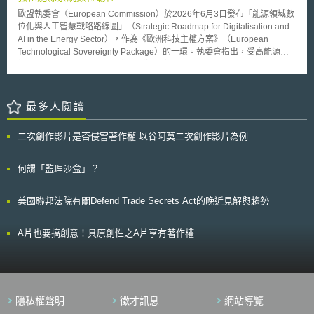
歐盟執委會認為以安全為導向的《人工智慧法》，為人工智慧訂定橫向
Email Compromise，簡稱BEC）之案例，以真實CEO之名義傳送假收購訊
迄今約25年，均未因應時代變遷做出調整，終於在本次會期提出修正草案。
規則，旨在降低風險和防止損害，但仍需要《人工智慧責任指令》之責任規
歐盟執委會（European Commission）於2026年6月3日發布「能源領域數
息，藉此取得其他公司之聯絡資訊。近年來BEC的攻擊途徑亦增加以財務部
另KOSA之立法重點，則在於要求網路平台業者對兒童預設提供最高強度隱
定，以確保損害風險出現時，相關賠償得以被實現。但歐盟執委會仍選擇了
位化與人工智慧戰略路線圖」（Strategic Roadmap for Digitalisation and
門等資安意識較薄弱的基層員工為攻擊對象的案例[3]。 由於員工在遠
私設定，並建立控制措施，提供父母保護子女及認知到有害行為的機制，課
較小的干預手段，《人工智慧責任指令》針對過失之責任制度進行改革，並
AI in the Energy Sector），作為《歐洲科技主權方案》（European
距工作時，常使用私人電腦或智慧型手機等終端機進行業務資料流通，若員
予網路平台業者預防及減輕兒童陷於特定危險（如接收宣傳有毒內容之廣
未採取舉證責任倒置（a reversal of the burden of proof）之作法，而是透
Technological Sovereignty Package）的一環。執委會指出，受高能源價
工所持有的終端機資安風險有管控不佳的情況，即有可能被間接利用作為竊
告）之義務等。此二法案經參議院投票通過後，合併為一案送交眾議院審
過「可推翻之推定」，一方面減輕受損害者之舉證責任，使受損害者得對影
格、地緣政治衝突及AI快速發展影響，歐盟能源系統正面臨供需與基礎設施
取企業營業秘密資訊之工具。例如2020年5月日本企業發生駭客從私人持有
核，重點說明如下： 1.將網路隱私保護主體擴張至未滿13歲之兒童及未滿
響人工智慧系統並產生過失或侵害行為之人提出損害賠償；另一方面賦予人
壓力，因此有必要透過數位化與AI提升能源效率、降低成本並強化能源自主
之終端機竊取員工登入企業内網的帳號密碼，再以此做為跳板，進入企業伺
17歲之青少年（下稱兒少），禁止網路平台業者在未經兒少使用者同意情況
工智慧之供應商或開發商等有機會推翻前揭造成損害之推定，以避免人工智
性。 路線圖包含三大核心支柱。首先，在「為AI提供能源」（Energy for
服器非法存取企業之營業秘密資訊，造成超過180家客戶受到影響[4]。
下，蒐集其個人資料。 2.禁止網路平台業者對兒少投放定向廣告（targeted
慧系統之供應商或開發商面臨更高的責任風險，可能阻礙人工智慧產品和服
AI）方面，歐盟預期資料中心快速擴張將帶動用電與用水需求成長，並加劇
最多人閱讀
關於遠距工作網路資安的風險對策，在技術層面上，企業可使用防毒軟體或
advertising）。 3.為保護「合理可能會使用（reasonably likely to be）」
務創新。
電網壅塞，因此將推動政府、資料中心業者及能源業者共同參與的三方協議
電子郵件系統的過濾功能，設定遠距工作之員工無法開啟含有惡意程式的檔
網路平台的兒少，調整法案適用的「實際認知（actual knowledge）」標
機制，促進綠電供應、彈性用電及電網整合，並建立資料中心能源與資源效
案，或是透過雲端服務供應商代為控管存取資料之驗證機制，使遠距工作的
準，將適用範圍擴及至「合理可能被兒少使用（reasonably likely to be
二次創作影片是否侵害著作權-以谷阿莫二次創作影片為例
率評級制度。 再者，在「運用數位與AI最佳化能源系統」（Digitalisation
過程中不用進入企業内網，可直接透過雲端讀取資訊。另外，建議企業將資
used）」的網路平台。 4.建立「清除鈕（eraser button）」機制，使兒少
and AI for the Energy System）方面，歐盟將加速布建智慧電表、建立智慧
訊依照重要程度作機密分級，並依據不同分級採取不同規格的保密措施。例
及其父母得以要求網路平台業者在技術可行情況下，刪除自兒少所蒐集之個
電網績效指標，並開發歐盟自主AI模型以支援電網規劃、需求預測及系統管
何謂「監理沙盒」？
如將資料分成「機密資訊」、「業務資訊」、「公開資訊」 三個等級[5]，
人資料。 5.要求商務部（the Secretary of Commerce）於新法頒布後180日
理，同時運用生成式AI簡化再生能源及電網建置的許可程序。 最後，在「推
屬營業秘密、顧客個資等機密資訊者，應採取如臉部特徵辨識、雙重密碼認
內，應成立並召集兒童網路安全會議（Kids Online Safety Council），進行
動AI與能源系統的資料共享」（Data for AI and the Energy System）方
證等較高規格的保密措施[6]。在內部制度面上，企業則可安排定期遠距工作
包含識別網路平台對兒少造成危害之風險，提出相關評估、預防及減輕危害
美國聯邦法院有關Defend Trade Secrets Act的晚近見解與趨勢
面，歐盟將建立跨境能源資料交換架構，提升會員國間資料互通性，以支援
資安教育訓練、將可疑網站或郵件資訊刊登在企業電子報、公告提醒員工近
之建議措施及方法、進行與網路對兒少造成危害相關主題之研究等業務。
需量反應、智慧充電及AI模型訓練等應用，以促進智慧能源服務與能源市場
期資安狀況；甚至要求員工在連結企業内網或雲端資料庫時，須使用資安管
觀本次可謂美國對於兒少網路保護之重大進展，惟此法案後續是否能順利提
整合發展。
理者指定的方法連結，未經許可不得變更設定。 除上述網路資安的風
A片也要搞創意！具原創性之A片享有著作權
請總統簽署成法，正式具約束效力，仍須持續關注眾議院未來動向。
險外，員工管理問題對於企業推動遠距工作是否會導致營業秘密資訊洩漏有
關鍵性的影響。因此，企業雇主與員工在簽訂保密協議時，雙方皆需要清楚
了解營業秘密保護的標準。以美國紐澤西州Peoplestrategy v. Lively Emp.
Servs.判決為例，營業秘密案件的裁判標準在於企業是否已採取合理保密措
施[7]。如果企業已採取合理保密措施，而員工在知悉(或應該知悉)有以不正
隱私權聲明
徵才訊息
網站導覽
當手段獲得營業秘密之情事，則企業有權要求該員工承擔營業秘密被盜用之