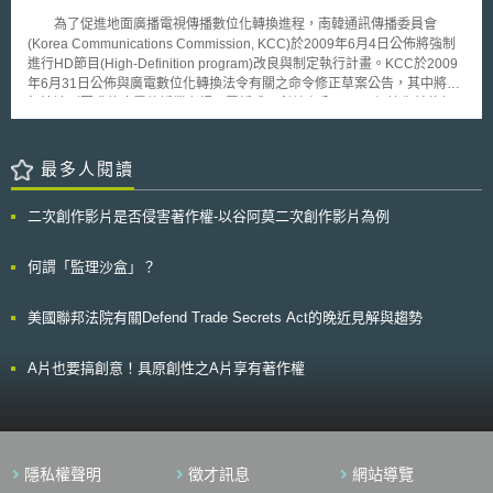
可享有11年的市場獨占期。但在非額外的市場獨占期剩餘2年以內時，不得
格式，以及可得一致適用於各機關單位之聯邦得標廠商與接受政府補助之實
阻擋學名藥與生物相似藥之上市申請。 本次修法加速一般的學名藥與生物
為了促進地面廣播電視傳播數位化轉換進程，南韓通訊傳播委員會
體的特殊標誌。 曾協助草擬2011年DATA法草案之「資料透明聯盟」
相似藥進入市場，但同時也加強高品質與創新藥品的保護進行支持；而對於
(Korea Communications Commission, KCC)於2009年6月4日公佈將強制
（Data Transparency Coalition）執行長Hudson Hollister表示，DATA法草
市場機制未能激勵投入的重要需求，如新型抗生素，則提供具可轉讓性的額
進行HD節目(High-Definition program)改良與制定執行計畫。KCC於2009
案把結構性的資料模式應用於聯邦政府支出時，將前所未有的激發責任與支
外獎勵，增添靈活度和價值，以吸引更多企業投入研發。 本文同步刊載於
年6月31日公佈與廣電數位化轉換法令有關之命令修正草案公告，其中將對
出情況間的關係；同時，也將聯邦支出資料（federal spending
stli生醫未來式網站（https://www.biotechlaw.org.tw）
無法達到要求的廣電傳播業者課予罰鍰或不利益處分。 根據先前執行
information）轉化為開放政府支出資料（open spending data），成為強化
廣電數位化轉換法令之經驗，KCC提出了相關修正草案。該草案將課予廣電
民主治理與激發創新的重要公共資源。然而，由於DATA法草案所涉及的機
傳播業者進行HD節目製播改良之法定義務，且須改善數位傳輸環境，以使
關眾多，主要包括商務部（DOC）、財政部（DOT）、總務管理局
廣電數位化能順利在2012年年底完成。此外，業者必須提出每年的執行計
最多人閱讀
（GSA），與預算管理辦公室（OMB），該法案通過後是否能落實，絕大
畫報告與公開類比播送終止、實施數位化播送的情況，否則業者將受有不利
部分還是取決於白宮是否會要求聯邦政府機關單位完整且迅速的遵循法律的
益之行政處分，例如基地台許可執照將被廢止。 南韓於2008年2月針對
構成要件。
二次創作影片是否侵害著作權-以谷阿莫二次創作影片為例
廣電類比訊號之關閉制定特別法，並要求在2012年12月31日全面完成廣電
傳播數位化。如今為了確保數位化進程可如期完成，強制廣電傳播業者進行
相關數位化工作，整體效益有待觀察。
何謂「監理沙盒」？
美國聯邦法院有關Defend Trade Secrets Act的晚近見解與趨勢
A片也要搞創意！具原創性之A片享有著作權
隱私權聲明
徵才訊息
網站導覽