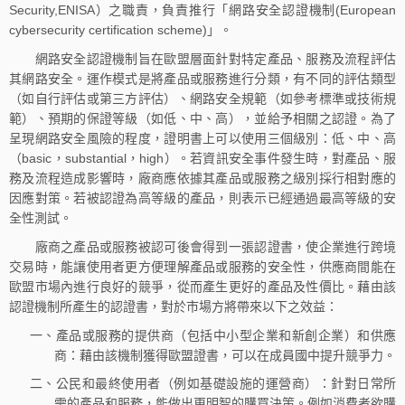
Security,ENISA）之職責，負責推行「網路安全認證機制(European
cybersecurity certification scheme)」。
網路安全認證機制旨在歐盟層面針對特定產品、服務及流程評估
其網路安全。運作模式是將產品或服務進行分類，有不同的評估類型
（如自行評估或第三方評估）、網路安全規範（如參考標準或技術規
範）、預期的保證等級（如低、中、高），並給予相關之認證。為了
呈現網路安全風險的程度，證明書上可以使用三個級別：低、中、高
（basic，substantial，high）。若資訊安全事件發生時，對產品、服
務及流程造成影響時，廠商應依據其產品或服務之級別採行相對應的
因應對策。若被認證為高等級的產品，則表示已經通過最高等級的安
全性測試。
廠商之產品或服務被認可後會得到一張認證書，使企業進行跨境
交易時，能讓使用者更方便理解產品或服務的安全性，供應商間能在
歐盟市場內進行良好的競爭，從而產生更好的產品及性價比。藉由該
認證機制所產生的認證書，對於市場方將帶來以下之效益：
一、產品或服務的提供商（包括中小型企業和新創企業）和供應
商：藉由該機制獲得歐盟證書，可以在成員國中提升競爭力。
二、公民和最終使用者（例如基礎設施的運營商）：針對日常所
需的產品和服務，能做出更明智的購買決策。例如消費者欲購