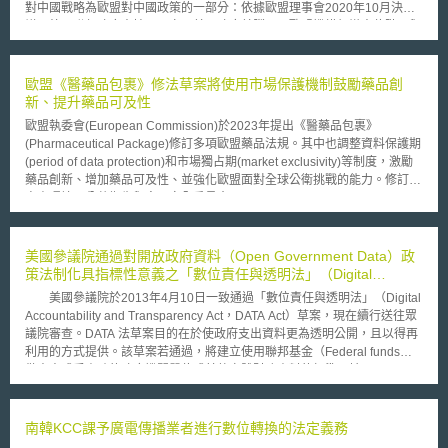
對中國戰略為歐盟對中國政策的一部分：依據歐盟理事會2020年10月決
議，德國聯邦政府支持以國家元首、政府首腦以及歐盟機構領導人位階，與
中國建立新的高峰會談等。 （2）與中國雙邊關係：期待透過兩國合作，保
護氣候、環境、生物多樣性、促進全球食物安全，以及實施2030永續發展
進程等。 （3）深化德國與歐盟關係：維護全球供應鏈與價值鏈的安全性；
歐盟《醫藥品包裹》修法草案將使用市場保護機制鼓勵藥品創
避免關鍵領域資訊科技過度依賴中國，加強數位主權（digital
新、提升藥品可及性
sovereignty）；積極參與歐盟對外投資審查的檢視與安全評估；針對新興
歐盟執委會(European Commission)於2023年提出《醫藥品包裹》
關鍵科技，修正出口管制清單等。 （4）國際合作：在貿易政策與多元化的
(Pharmaceutical Package)修訂多項歐盟藥品法規。其中也調整資料保護期
層面，更有效地實施環境、社會與人權的保護；與夥伴國合作共享對於關鍵
(period of data protection)和市場獨占期(market exclusivity)等制度，激勵
科技如半導體、人工智慧及綠色科技的價值等。 （5）協調政策與建構對中
藥品創新、增加藥品可及性、並強化歐盟面對全球公衛挑戰的能力。修訂草
國的專業知識：德國聯邦政府將定期召開針對中國議題的部長級會議，並公
案由環境、公共衛生與食品安全委員會(Committee on Environment, Public
開對中國戰略的實施情形；鼓勵各級機關、公民團體建構其中國專業知識掌
Health and Food Safety)通過後，目前已於2024年4月由歐洲議會
握的量能。 該戰略作為加強德國在中國問題上的參考，是否能作為歐盟其
(European Parliament)投票一讀通過，若歐洲理事會決議通過，即完成修
他會員國在對中國政策上的參考，有待持續關注。
法。為協助產業界提早因應布局，本文擬介紹歐洲議會一讀通過的草案中，
美國參議院通過對開放政府資料（Open Government Data）政
資料保護期與市場獨占期的運作方式。 一般新藥 一般新藥的資料保護期由
策法制化具指標性意義之「數位責任與透明法」（Digital
現行的8年縮減至7年半。但符合以下條件時，則能將資料保護期延長：滿足
Accountability and Transparency Act，DATA Act）草案
美國參議院於2013年4月10日一致通過「數位責任與透明法」（Digital
未滿足醫療需求（12個月）；含有新活性物質並進行比較性臨床試驗（6個
Accountability and Transparency Act，DATA Act）草案，現在續行送往眾
月）；於歐盟境內與歐盟研究實體合作開發（6個月），若同時符合多項條
議院審查。DATA 法草案目的在於使政府支出資料更為透明公開，且以得再
件時，最多可將資料保護期延長1年。此外，新藥與現有療法相比具有顯著
利用的方式提供。該草案若通過，將建立使用聯邦基金（Federal funds）
的臨床優勢時，還能將資料保護期結束後的市場獨占期由2年延至3年，但僅
做支出或受資助的政府機關單位或其他實體財務資料的標準；擴展
限一次。 針對抗藥性微生物抗生素 引入資料專屬期券(Data Exclusivity
USAspending.gov網站含括上述資料，並要求聯邦政府以電子格式，自動
Voucher)，獲授權的產品最多可將資料保護期延長12個月，該權利能轉讓
化、標準化的方式公佈財務管理及採購相關資料，使公私部門便於近用與進
給其他醫藥產品，但轉讓僅限一次。 孤兒藥 一般孤兒藥的市場獨占期由現
行分析。目前草案版本內文並無規定資料特定格式的資料標準，但可得確定
南韓KCC課予廣電傳播業者進行數位轉換的法定義務
行的10年縮減至9年，然而滿足「高度未滿足醫療需求」的罕病孤兒藥最長
的是必須為被廣泛接受、非專有、可搜尋，且獨立於平台使用之電腦可判讀