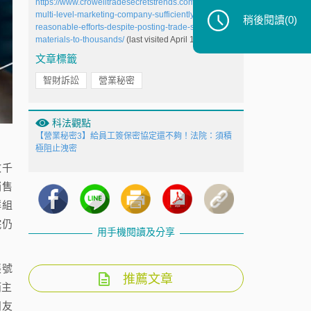
https://www.crowelltradesecretstrends.com/2022/03/
multi-level-marketing-company-sufficiently-alleges-
稍後閱讀
(0)
reasonable-efforts-despite-posting-trade-secret-
materials-to-thousands/
(last visited April 17, 2022).
文章標籤
智財訴訟
營業秘密
科法觀點
【營業秘密3】給員工簽保密協定還不夠！法院：須積
極阻止洩密
數千
銷售
群組
院仍
用手機閱讀及分享
帳號
推薦文章
而主
朋友