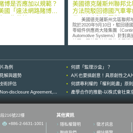
賭博是否應加以規範？
美國德克薩斯州聯邦北
美國「違法網路賭博執
方法院駁回德國汽車零
案」為借鏡
供應商大陸集團對Avan
美國德克薩斯州北區聯邦
權SEP模式違反反托拉
院於2020年9月10日，駁回德
零組件供應商大陸集團（Contine
訴訟
Automotive Systems）針對
基亞、夏普及其他電信公司透
Avanci授權標準必要專利（Stan
Essential Patents, SEP）
托拉斯法的訴訟。法院指出，Ava
是由SEP專利技術擁有者組成
影片為例
何謂「監理沙盒」？
授權平台，而Avanci繞過零組
商，直接與汽車製造商就授權
的晚近見解與趨勢
A片也要搞創意！具原創性之A
行談判，並未違反反托拉
進行技術評估
何謂專利權的「權利耗盡」原則
按大陸集團係依據《休曼法》
（Sherman Antitrust Act）
losure Agreement,
產學合作的推動-以株式會社東京
反壟斷訴訟，指Avanic及其成
標準制定的壟斷力量，排除其
擁有者並提高專利授權費用。
法院列舉聯邦第九巡迴法院在FTC
其他資訊
段216號22樓
Qualcomm案的相同看法指出
為是屬於Avanic及成員的契約
+886-2-6631-1001
隱私權聲明
徵才訊息
即SEP持有人可以選擇依照公
理、無歧視（Fair, Reasonable,
聯絡我們
網站導覽