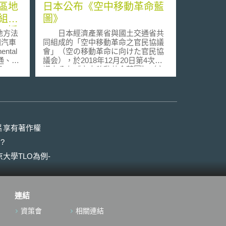
區地
日本公布《空中移動革命藍
組件
圖》
ci授
地方法
日本經濟產業省與國土交通省共
斯法
國汽車
同組成的「空中移動革命之官民協議
ntal
會」（空の移動革命に向けた官民協
高通、諾
議会），於2018年12月20日第4次會
過
議中公布《空中移動革命藍圖》（空
dard
の移動革命に向けたロードマップ，
模式違反反
以下簡稱「本藍圖」），期待飛天車
nci
（electric vertical take-off and landing,
的專利
eVTOL）的實現可在都市交通阻塞時
件供應
或欲前往離島、山間地區等情形下，
協議進
提供新移動方式，也可運用於災害時
片享有著作權
斯法。
的急救搬運及迅速運送物資等。
?
本藍圖之「飛天車」係電動垂直起降
第2條提出
型的自動駕駛航空機，外型近似直升
大學TLO為例-
員濫用
機，並規劃三條發展路線：實際應用
他技術
目標、制度及標準之整備、機體及技
對此，
術之研發。從實際應用目標出發，本
 v.
藍圖規劃自2019年開始進行飛行測試
連結
，該行
和實證實驗，以2023年投入運用為目
問題，
標。首先從運送「物品」開始進展到
資策會
相關連結
平、合
「部分地區的乘客」，2030年代將再
 Non-
進一步擴大實用到「都市中的乘