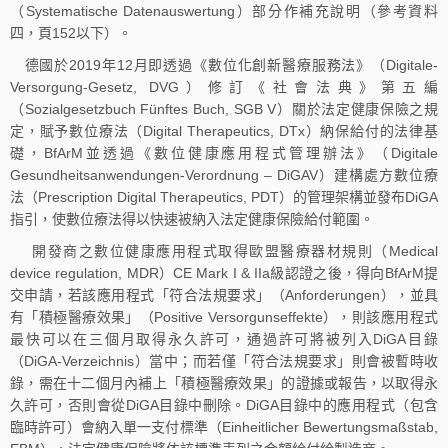
（Systematische Datenauswertung）部分作補充說明（參考資料
四，頁152以下）。
德國於2019年12月即透過《數位化創新醫療服務法》（Digitale-
Versorgung-Gesetz, DVG）修訂《社會法典》第五編
（Sozialgesetzbuch Fünftes Buch, SGB V）關於法定健康保險之規
定，賦予數位療法（Digital Therapeutics, DTx）納保給付的法律基
礎，BfArM並透過《數位健康應用程式管理辦法》（Digitale
Gesundheitsanwendungen-Verordnung – DiGAV）建構處方數位療
法（Prescription Digital Therapeutics, PDT）的管理架構並發布DiGA
指引，使數位療法得以快速被納入法定健康保險給付範圍。
開發商之數位健康應用程式取得歐盟醫療器材規則（Medical
device regulation, MDR）CE Mark I & IIa級認證之後，得向BfArM提
交申請，若該應用程式「符合法規要求」（Anforderungen），並具
有「積極醫療效果」（Positive Versorgunseffekte），則該應用程式
最快可以在三個月取得永久許可，通過許可將被列入DiGA目錄
（DiGA-Verzeichnis）當中；而若僅「符合法規要求」則會被暫時收
錄，需在十二個月內補上「積極醫療效果」的證據或報告，以取得永
久許可，否則會從DiGA目錄中刪除。DiGA目錄中的應用程式（包含
臨時許可）會納入單一支付標準（Einheitlicher Bewertungsmaßstab,