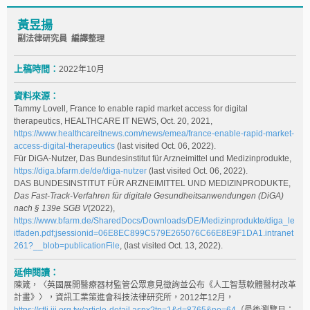
黃昱揚
副法律研究員 編譯整理
上稿時間：
2022年10月
資料來源：
Tammy Lovell, France to enable rapid market access for digital
therapeutics, HEALTHCARE IT NEWS, Oct. 20, 2021,
https://www.healthcareitnews.com/news/emea/france-enable-rapid-market-
access-digital-therapeutics
(last visited Oct. 06, 2022).
Für DiGA-Nutzer, Das Bundesinstitut für Arzneimittel und Medizinprodukte,
https://diga.bfarm.de/de/diga-nutzer
(last visited Oct. 06, 2022).
DAS BUNDESINSTITUT FÜR ARZNEIMITTEL UND MEDIZINPRODUKTE,
Das Fast-Track-Verfahren für digitale Gesundheitsanwendungen (DiGA)
nach § 139e SGB V
(2022),
https://www.bfarm.de/SharedDocs/Downloads/DE/Medizinprodukte/diga_le
itfaden.pdf;jsessionid=06E8EC899C579E265076C66E8E9F1DA1.intranet
261?__blob=publicationFile
, (last visited Oct. 13, 2022).
延伸閱讀：
陳箴，〈英國展開醫療器材監管公眾意見徵詢並公布《人工智慧軟體醫材改革
計畫》〉，資訊工業策進會科技法律研究所，2012年12月，
https://stli.iii.org.tw/article-detail.aspx?tp=1&d=8765&no=64
（最後瀏覽日：