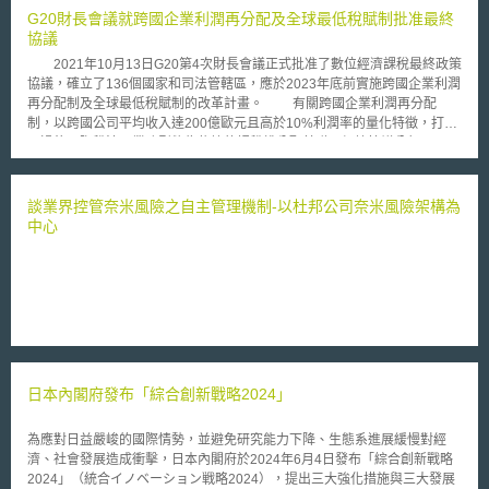
G20財長會議就跨國企業利潤再分配及全球最低稅賦制批准最終
協議
2021年10月13日G20第4次財長會議正式批准了數位經濟課稅最終政策
協議，確立了136個國家和司法管轄區，應於2023年底前實施跨國企業利潤
再分配制及全球最低稅賦制的改革計畫。 有關跨國企業利潤再分配
制，以跨國公司平均收入達200億歐元且高於10%利潤率的量化特徵，打破
了過往國際稅法以業務型態為依據的課稅權分配基礎。根據協議公報，200
億歐元的課稅門檻將在未來8年內下修至100億歐元，以逐步實現公平的數
位經濟課稅環境；至於跨國企業母國所在地、子公司所在地之分配比例，將
於2022年初公布。 新的全球最低稅賦制，係以全球（相對於境內）為
談業界控管奈米風險之自主管理機制-以杜邦公司奈米風險架構為
課稅範圍設定15%的標準稅率，針對年收入達7.5億歐元之跨國公司，衡量
中心
所在地國之有效稅率與標準稅率，補足稅率之差額以打擊跨國租稅套利。根
據協議公報，制度預設8%有形資產與10%工資的扣除額，將於10年內逐步
調降，以符合數位經濟低邊際成本的特性；至於有效稅率的計算，預計將於
2021年11月公布。 此次最終政策協議的批准，不僅是取得愛爾蘭等原
先反對國家的共識，同時確立了新制度計算公式與配套措施的提出時程，顯
示出疫情後數位經濟課稅的急迫性再度受到重視。而我國雖積極發展數位經
濟，然因目前尚未透過多邊協定框架加入改革計畫，因此在此數位經濟課稅
方案確定前，我國如何接軌和因應國際制度將是重要課題。
日本內閣府發布「綜合創新戰略2024」
為應對日益嚴峻的國際情勢，並避免研究能力下降、生態系進展緩慢對經
濟、社會發展造成衝擊，日本內閣府於2024年6月4日發布「綜合創新戰略
2024」（統合イノベーション戦略2024），提出三大強化措施與三大發展