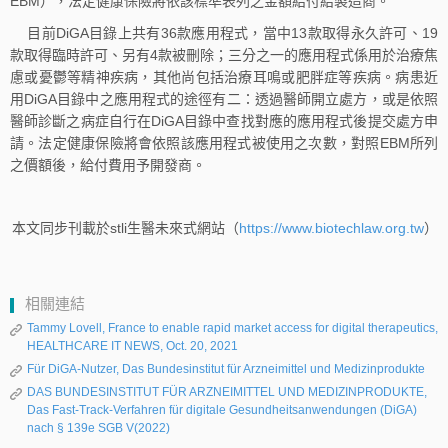
EBM），法定健康保險將依該標準表列之金額給付給製造商。
目前DiGA目錄上共有36款應用程式，當中13款取得永久許可、19
款取得臨時許可、另有4款被刪除；三分之一的應用程式係用於治療焦
慮或憂鬱等精神疾病，其他尚包括治療耳鳴或肥胖症等疾病。病患近
用DiGA目錄中之應用程式的途徑有二：透過醫師開立處方，或是依照
醫師診斷之病症自行在DiGA目錄中查找對應的應用程式後提交處方申
請。法定健康保險將會依照該應用程式被使用之次數，對照EBM所列
之價額後，給付費用予開發商。
本文同步刊載於stli生醫未來式網站（
https://www.biotechlaw.org.tw
）
相關連結
Tammy Lovell, France to enable rapid market access for digital therapeutics,
HEALTHCARE IT NEWS, Oct. 20, 2021
Für DiGA-Nutzer, Das Bundesinstitut für Arzneimittel und Medizinprodukte
DAS BUNDESINSTITUT FÜR ARZNEIMITTEL UND MEDIZINPRODUKTE,
Das Fast-Track-Verfahren für digitale Gesundheitsanwendungen (DiGA)
nach § 139e SGB V(2022)