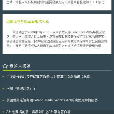
主軸，綜整未來科技與創新的重要發展方向。具體內容整理如下： 1.強化措
施 (1)關鍵技術綜合戰略 開發核心技術，在各戰略領域如人工智慧、機器
人、物聯網等，透過產官學界合作推進技術融合與研究開發、推動人才培
育，並促進新創發展。 (2)加強國際合作 從全球視角積極運用資源進行策略
性協作，並以促進開發利用、確保安全性為主要目標，主導、參與重要技術
歐洲議會呼籲尊重網路人權
相關之國際規則制定。 (3)強化人工智慧領域競爭力並確保安全性 包含創新
研發人工智慧之應用，及利用人工智慧加速創新速度等。 2.發展主軸 (1)推
歐洲議會於2009年3月26日，以大多數支持Lambrinidis報告中關於網
進先進科技戰略 針對各重要領域如人工智慧、核融合能源、量子科技、生
路上個人自由保護之投票結果，反對法國政府和著作權行業提出的修正案。
物科學、材料科學、半導體與通訊技術（6G）推展研究；確保大學與研究
歐洲議會的態度是「保障所有公民接近使用網路就如同保障所有公民接受教
機構之研究安全性與倫理，並為設立智庫強化研究機能預做準備；同時綜合
育」，而且「政府或私人組織不能以處罰之方式拒給這種接近使用的權
運用各領域的知識創造價值，為整體社會提供自動化、省力化、防災減災之
利」。歐洲議會議員要求會員國政府需體認到網路是一個有效增加公民權利
科學技術。 (2)研究能力與人才培育 透過補助優秀大學與研究費用、扶植區
義務之特殊機會，就這方面而言，使用網路及網路內容是一個關鍵要素。
域核心及具有特色的研究型大學、強化國家研究設施並促進設施間之合作性
這份報告被歐洲議會議員所採用，得以認識到提供安全措施來保護網路
發展研究基礎；以及推動開放政府資助研究之資料與學術論文。 (3)營造創
使用者(特別是孩童)之必要性，由於使用者可能會因使用網路，而暴露在成
最多人閱讀
新生態系 透過SBIR計畫（Small Business Innovation Research，小型企
為罪犯或恐怖份子的犯罪工具的風險中。報告中提出方案對抗網路犯罪，但
業創新研發計畫）補助，並促進新創企業之政府採購；藉由產官學合作推展
同時也要求在安全及網路使用者基本權利保障中尋求平衡點。 此報告否定
創新；以及擴大政府與民間研發投資規模，促進人才、技術、資金在大企業
二次創作影片是否侵害著作權-以谷阿莫二次創作影片為例
法國所提之修正案，歐洲議會又再度否決由法國努力推動「網路侵權三振法
與新創公司間流動等。 日本政府認為，核融合能源與量子科技等關鍵技術
案」（three strikes file-sharing law)。歐洲議會認為對於所有網路使用者的
將為新產業發展的開端，本戰略亦將成為未來日本新一期科學技術與創新基
監測活動及對於侵權者之處罰有違比例原則。歐洲議會亦公開支持「網路權
何謂「監理沙盒」？
本計畫（科学技術・イノベーション基本計画）開展之基礎。我國於半導
利憲章」（Internet Bill of Rights)以及推動「隱私權設計」（privacy by
體、量子科技等關鍵科技發展皆緊跟國際腳步，因此相關戰略措施後續之推
design）宗旨。
動與落實，亦值得我國持續關注、參考。
美國聯邦法院有關Defend Trade Secrets Act的晚近見解與趨勢
A片也要搞創意！具原創性之A片享有著作權