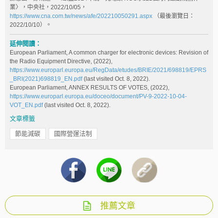
業〉，中央社，2022/10/05，
https://www.cna.com.tw/news/afe/202210050291.aspx
（最後瀏覽日：
2022/10/10）。
延伸閱讀：
European Parliament, A common charger for electronic devices: Revision of
the Radio Equipment Directive, (2022),
https://www.europarl.europa.eu/RegData/etudes/BRIE/2021/698819/EPRS
_BRI(2021)698819_EN.pdf
(last visited Oct. 8, 2022).
European Parliament, ANNEX RESULTS OF VOTES, (2022),
https://www.europarl.europa.eu/doceo/document/PV-9-2022-10-04-
VOT_EN.pdf
(last visited Oct. 8, 2022).
文章標籤
節能減碳
國際營運法制
推薦文章