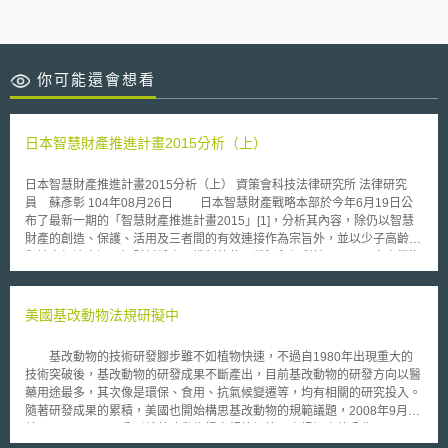
你可能還會想看
日本智慧財產推進計畫2015分析（上）
日本智慧財產推進計畫2015分析（上） 資策會科技法律研究所 法律研究
員 蘇彥彰 104年08月26日 日本智慧財產戰略本部於今年6月19日公
布了最新一期的「智慧財產推進計畫2015」[1]，分析其內容，除仍以智慧
財產的創造、保護、活用及三者間的有效連接作為宗旨外，並以少子高齡化
與地方經濟衰退、智財糾紛處理機制的使用狀況和便利性、以及內容產業海
外拓展的潛力及對智財戰略之重要性為背景，特別提出了「推動中小企業智
財活用」、「活化智財紛爭處理機制」、「推動內容產業及週邊產業整體性
的海外拓展」等三項核心議題，並分別剖析各項議題其現狀課題及主管部會
美國基改動物法規研擬中
應努力之方向，其內容如下： 一、推動中小企業智財活用 （一）現狀與課
題 日本全國目前約有385萬間中小企業，不僅對於支持日本經濟具有重
基改動物的技術研發腳步雖不如植物快速，不過自1980年出現重大的
要地位，同時也是產業競爭力的來源。若中小企業能發展自身的智慧財產
技術突破後，基改動物的研發成果不斷產出，目前基改動物的研發方向以醫
（包括技術、品牌等），以經營策略為基礎，有效透過智財戰略的權利化、
藥用途最多，其次像是環保、食用、抗氣候變遷等，均有相關的研究投入。
標準化、隱密化等方式，應可將智慧財產活用於商業行為中，並且成功連結
隨著研發成果的累積，美國也開始構思基改動物的規範議題，2008年9月，
地域經濟的發展。然而以2013年而言，日本中小企業之中，將所擁有之技
美國FDA及APHIS分別就基改動物提出規範細節及資訊調查的公告。
術或知識等加以權利化，申請發明專利、新型專利或商標其中之一的企業只
由於美國並未對基改生物訂定管理專法，而是利用既有的法規體系來管理基