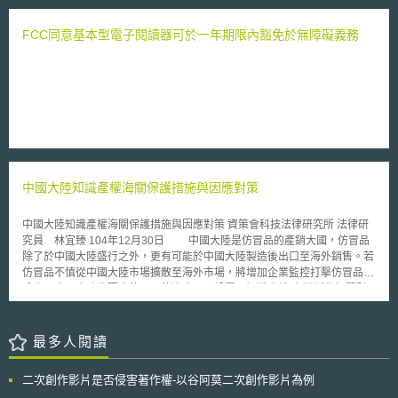
有約3.3萬間，不到全部中小企業總數的1％[2]，可知日本目前將智慧財產活
因改造生物，而既有法規原各有其規範目的，因此如何從這些既有法規的規
用於商業活動的中小企業非常有限。 而於2015年度的智財推進計畫
範目的出發，闡述其用來規範基改動物的適當連結，以及相關主管機關將如
FCC同意基本型電子閱讀器可於一年期限內豁免於無障礙義務
中，日本依據對智財的掌握度將中小企業區分為「智財活用挑戰型」和「智
何運用既有法規來管理基改動物，便成為研議的重點。 目前FDA內的
財活動發展型」二類，前者是指能將自身所擁有的智慧財產和構想加以權利
CVM（Center for Veterinary Medicine）已率先宣告其對基改動物的主管權
化後，將之活用於產品的開發、生產乃至於拓展海外市場等挑戰性活動之中
限，並公告「基因重組動物管理之產業指導原則（草案）」（Draft
小企業，後者則是指尚未擁有足以權利化之智慧財產（尤其是技術），對智
Guidance for Industry on the Regulation of Genetically Engineered
財的意識尚屬薄弱，生產產品的通路和交易對象偏向固定，多半處於承攬者
Animals）。FDA認為，由於轉殖進入基改動物體內的重組DNA構體
地位之中小企業。 關於強化中小企業智財戰略的作法，就「智財活用
（rDNA construct），已對動物本身的結構與功能（construct and
挑戰型」之中小企業而言，有鑑於對於非都會區之中小企業，能從智慧財產
function）產生影響，符合其依聯邦食品藥品及化妝品管理法（Federal
和商業經營兩個不同角度提供建言的機能，在現行體制下仍有所不足，故有
Food, Drug, and Cosmetic Act）規定所稱之藥（drug）的定義，因此，
必要針對如何策略性取得並活用智財，以助於事業經營之經營意識進行強
FDA宣告其對所有的基改動物（精確來說是轉殖於其體內的重組DNA構
化，特別是思維上應不侷限於申請並取得專利權，而是針對關於權利化、標
中國大陸知識產權海關保護措施與因應對策
體），將視以動物用新藥（new animal drug）管理之，至於基改動物後續
準化、隱密化進全面性強化輔導的專門體系實為重點；另就「智財活動發展
可能有不同的用途，則另須符合相關的產品主管法規，始可上市。在APHIS
型」之中小企業而言，則將重點置於利用各種可能機會，協助喚起其對智財
部分，其主要負責動物健康之把關，目前APHIS正對外進行廣泛的資訊蒐集
中國大陸知識產權海關保護措施與因應對策 資策會科技法律研究所 法律研
的認知及意識，特別是對金融機構等中小企業的相關事業人員進行智財啟
與調查，以作為其後續研擬進一步的管理規則或政策之參考依據。
究員 林宜臻 104年12月30日 中國大陸是仿冒品的產銷大國，仿冒品
發。 另一方面，關於對非都會區十分重要的農林水產領域，隨著近年
除了於中國大陸盛行之外，更有可能於中國大陸製造後出口至海外銷售。若
來全球化和資訊化的高度發展，日本認為除需要對於仿冒品和技術外流提出
仿冒品不慎從中國大陸市場擴散至海外市場，將增加企業監控打擊仿冒品的
對應作法外，也有必要活用2015年6月開始採用的「地理標示保護制度」
成本。中國大陸為因應仿冒品的進出口，設置了知識產權(台灣稱為智慧財
[3]，以提高品牌價值、強化產業國際競爭力並活化地方經濟。 （二）今後
產權，以下同)海關保護規範和配套措施。企業可透過海關保護的行政力
施政方向 日本根據上述的現狀與課題，為強化中小企業等的智財戰
量，達到監控、扣留(台灣稱為查扣，以下同)仿冒品進出口的效果。甚至當
略，同時促進大企業、大學和地方中小企業合作活用其智財，指示各主管部
仿冒品案件的損害達到一定金額時，海關會主動將案件移送刑事公安部門，
最多人閱讀
會應著手推動下列的施政方向： 1.強化地方中小企業智財戰略： 強化
權利人可利用公安部門介入調查仿冒案件的契機，找出整個仿冒製假鏈，進
在各個都道府縣的支援據點數量，並且進行諮商體制及支援資源的強化，經
而從製假源頭開始打擊仿冒品。建議企業可妥善利用知識產權海關保護措
由與中小企業的商業活動相關諮詢，發掘中小企業中與智慧財產相關的潛在
二次創作影片是否侵害著作權-以谷阿莫二次創作影片為例
施，以達成降低仿冒品擴散海外的風險。 壹、事件摘要 企業啟動知識
需求，並且進一步透過智財綜合支援窗口，促進地域性中小企業活用自身之