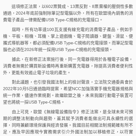
這項修正法案，以602票贊成、13票反對、8票棄權的壓倒性多數
通過，2024年底前強制除筆記型電腦以外，所有在歐盟境內銷售的消
費電子產品一律需配備USB Type-C規格的充電接口。
屆時，所有功率達100瓦支援有線充電的消費電子產品，例如手
機、平板、相機、耳機、掌上遊戲機、電子閱讀器、鍵盤、滑鼠、便
攜式導航器等，都必須配備USB Type-C規格的充電接頭。而筆記型電
腦也必須在2026年統一採用USB Type-C規格的充電接頭。
據此，在新修正法案施行後，同一充電器得用於各種電子設備，
消費者無需於購買新設備時再重新購置充電器，除提高消費者便利性
外，更能有效遏止電子垃圾的產生。
對此議題，也引發我國法制上的檢討聲浪，立法院交通委員會於
2022年10月5日通過臨時提案，希望NCC加強落實手機充電器規格與
統一作業，儘速作業規劃。故繼歐盟之後，未來我國行動電子裝置可
望也將統一採USB Type-C規格。
由上可見，歐盟《無線電設備指令》修正法案，是全球未來可預
期的調整法制動向與趨勢，蓋其賦予消費者能做出可具永續性的選
擇，同時兼顧環境保護與經濟發展。我國目前相關法制規範確有所不
足，應及早因應現今實務需求引介外國法制加以移植修正，以符實