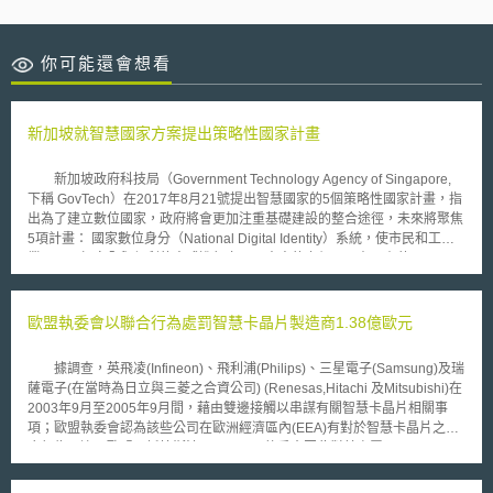
你可能還會想看
新加坡就智慧國家方案提出策略性國家計畫
新加坡政府科技局（Government Technology Agency of Singapore,
下稱 GovTech）在2017年8月21號提出智慧國家的5個策略性國家計畫，指
出為了建立數位國家，政府將會更加注重基礎建設的整合途徑，未來將聚焦
5項計畫： 國家數位身分（National Digital Identity）系統，使市民和工商
業可以更加安全與便利的方式進行交易。未來的六個月，在現有的
SingPass交易系統上， GovTech將會進行關於行動軟體代碼（software-
token）試驗，並在五年後大量適用此種服務。 增進數位支付（e-
Payments）功能。新加坡金融管理局（Monetary Authority of Singapore,
歐盟執委會以聯合行為處罰智慧卡晶片製造商1.38億歐元
MAS）將會與銀行和私部門合作，建立各種數位支付管道。例如簡化數位支
付並布建統一銷售終端（Unified-Point-of-Sales, UPOS），預計將於18個
據調查，英飛凌(Infineon)、飛利浦(Philips)、三星電子(Samsung)及瑞
月內設置25000個終端，使多種銷售方式可透過單一終端進行。 智慧國家感
薩電子(在當時為日立與三菱之合資公司) (Renesas,Hitachi 及Mitsubishi)在
測器平台（Smart Nation Sensor Platform），加速感應器與其他物聯網的
2003年9月至2005年9月間，藉由雙邊接觸以串謀有關智慧卡晶片相關事
布建，使城市更加易居住與安全。GovTech將會建立智慧國家感測器平台，
項；歐盟執委會認為該些公司在歐洲經濟區內(EEA)有對於智慧卡晶片之聯
並增進基礎建設與分析能力，並與LTA合作目在未來18個月測試智慧聯網路
合行為，違反歐盟反托拉斯法(Cartels)。執委會因此對其處罰138,048,000
燈站於選定的區域進行布建，五年內讓蒐集之數據提供工商業發展產品與服
歐元。瑞薩電子因符合2006年之寬恕告知(2006 Leniency Notice)而向執委
務供公眾使用。 建立智慧城市移動（Smart Urban Mobility）交通系統，包
會揭發智慧卡晶片之聯合行為，故免除罰鍰，三星因配合調查而減免30%之