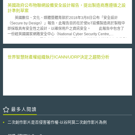
含已在2017年中建立的共通車隊管理系統（Common Fleet Management
罰鍰。 該些進行聯合行為之公司係藉由雙方接觸來往決定個別回應顧
英國政府公布物聯網設備安全設計報告，提出製造商應遵循之設
System），將使用數據和數位科技，包含AI和自駕車來增進公眾運輸系
客要求降價之方式。他們討論並交換機密之商業資訊，包含價錢、客戶、契
計準則草案
統。 生活的時刻（Moments of Life）服務，透過政府間數據共享，跨部門
約協商、產能或產能利用率及未來之市場行為。該行為違反了禁止聯合行為
和各種政府相關的數位服務結合，提供市民個人化的數位服務。
英國數位、文化、媒體暨體育部於2018年3月8日公布「安全設計
和限制商業活動之歐盟運作條約(TFEU)第101條及歐盟經濟區協定第53條。
（Secure by Design）」報告，此報告目的在於使IoT設備製造商於製程中
負責競爭政策之執委會副主席Joaquín Almunia說: 在這個數位時代，不
即採取具有安全性之設計，以確保用戶之資訊安全。 此報告中包含了
管是在手機、信用卡或護照裡，幾乎每個人都在使用智慧卡晶片。製造商應
一份經英國國家網路安全中心（National Cyber Security Centre,
藉由創新及以最佳的價格提供最好產品之方式，致力於勝過競爭對手。若製
NCSC）、製造商及零售商共同討論後，提出之可供製造商遵循之行為準則
造商不這麼作，反而選擇串謀，而造成消費者利益的損失，應受到制裁。
（Code of Practice）草案。 此行為準則中指出，除設備製造商之外，
最初，執委會希冀藉由2008年調解通告(2008 Settlement Notice)而尋
其他包含IoT服務提供者、行動電話軟體開發者與零售商等也是重要的利益
求與部分公司和解之可能性。然而，基於調解協商之進展緩慢，執委會遂於
相關人。 其中提出了13項行為準則：1. 不應設定預設密碼（default
世界智慧財產權組織執行ICANN/UDRP決定之趨勢分析
2012年決定停止調解而回歸至正常程序。
password）；2. 應實施漏洞揭露政策；3. 持續更新軟體；4. 確保機密與具
有安全敏感性的資訊受到保護；5. 確保通訊之安全；6. 最小化可能受到攻擊
的區域；7. 確保軟體的可信性；8. 確保個資受到妥善保障；9. 確保系統對
於停電事故具有可回復性；10. 監督自動傳輸之數據；11. 使用戶以簡易的
方式刪除個人資訊；12. 使設備可被容易的安裝與維護；13. 應驗證輸入之
數據。 此草案將接受公眾意見，並於未來進一步檢視是否應立相關法
律。
最多人閱讀
二次創作影片是否侵害著作權-以谷阿莫二次創作影片為例