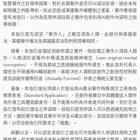
智慧著作之註冊申請案，對於此類著作是否可以成功註冊，過去未有
較明確之判斷準則，如此恐造成美國著作權體制之紊亂，著作權局遂
發布本指引，以作為民眾申請註冊之著作包含利用AI創作內容時之指
導依據。
本指引首先認定「著作人」之概念須為人類，此部分與美國憲
法、美國著作權法及美國最高法院判例見解相同。
接著，本指引並描述到欲申請之著作，除前開之著作人須為人類
外，人類須於該著作中傳達其原始精神理念（own original mental
conception），不得為單純之透過機械運作所產生。惟此並非代表人
類完全不得運用AI輔助創作，係取決於人類對該創作之創造性控制程
度及該創作實際形成（Actually Formed）作者之傳統元素含量。
最後，本指引提出申請人於提出具AI產出著作時應提交之表格為
標準表格（Standard Application），在創作者欄位中具體闡述人類作
為作者之具體貢獻身份，且不能將AI列為作者或共同作者。至於在本
指引發布前已提出之申請案，該指引提到申請人可以透過補充說明之
方式，通知著作權局其著作中涉及AI產出部分，並就該部分聲明不專
用，以符合新指引所要求之「揭露」。
綜觀以言，可以認定本指引之提出可作為著作人申請註冊時之遵
循依據，初步解決過去未有AI著作申請註冊參考依據之弊病，然尚有