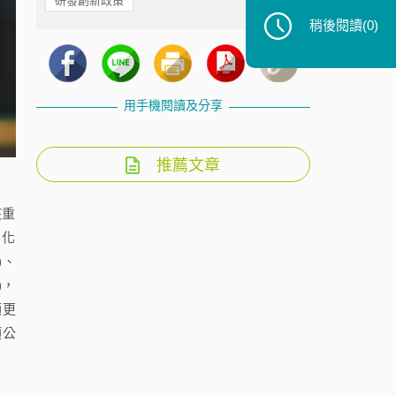
研發創新政策
稍後閱讀
(0)
用手機閱讀及分享
推薦文章
該重
，化
)、
)，
額更
類公