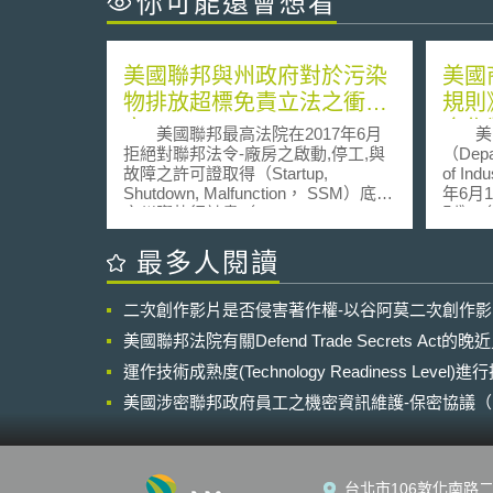
你可能還會想看
美國聯邦與州政府對於污染
美國
物排放超標免責立法之衝
規則
突。
合作
美國聯邦最高法院在2017年6月
美國
拒絕對聯邦法令-廠房之啟動,停工,與
（Depa
故障之許可證取得（Startup,
of Ind
Shutdown, Malfunction， SSM）底下
年6月
之州際執行計畫（State
則》（Ex
Implementation Plans，SIPs）免責條
Regu
款的上訴聽案，即各州對於SSM的污
和中國
最多人閱讀
染物超標限制，無權力訂定免責條
禁令，
款。1聯邦法令SSM規定公司廠房等
5G標
二次創作影片是否侵害著作權-以谷阿莫二次創作
所有者或營運者需對於初始營運、日
基礎，
後關閉、中間故障等作業程序與維護
力，將
美國聯邦法院有關Defend Trade Secrets Act
措施做成報告以獲得並定期更新營業
其他尖
許可證，報告中需對於預測與計畫中
運作技術成熟度(Technology Readiness Level)
固全球
的污染物排放與災難可能做說明，並
產業參
美國涉密聯邦政府員工之機密資訊維護-保密協議（Non-disc
以遵守聯邦法規對污染物排放相關規
護國家
NDA）之使用
定為前提。2 聯邦政府當時以美國聯
為及其
邦法規（Code of Federal
在重大
Regulation）以及空氣清潔法案（The
列入實
台北市106敦化南路二
Clean Air Act）裡的國家周遭空氣品
未獲商