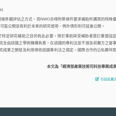
e)
場參觀評估之方式，而NWO亦得附帶條件要求補助所購買的特殊
盡可能公開並有利於未來的研究使用，例外情形則可延後公開。
特定研究補助之目的有此必要，得於事前與受補助者簽訂書面協
完全由該國之學術機構負責，在該國的專利法並不損及荷蘭方之當
究成果之開發及利用得依該國專利法之規定。國際合作的公私夥伴
本文為「經濟部產業技術司科技專案成
引註此篇