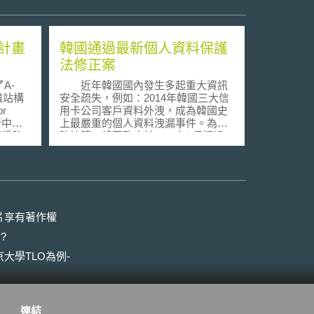
計畫
韓國通過最新個人資料保護
法修正案
A-
近年韓國國內發生多起重大資訊
繼站構
安全疏失，例如：2014年韓國三大信
or
用卡公司客戶資料外洩，成為韓國史
創新中心
上最嚴重的個人資料洩漏事件。為加
強控管，韓國政府於2015年7月通過
人推動
最新個人資料保護法修正案
做為大
（Personal Information Protection
研究，
Act, PIPA）。修正案新增懲罰性損害
點則由
賠償及法定損害賠償規定。未來該國
JST
違反個人資料保護法的機關，將會面
行創業
臨鉅額罰金及損害賠償。韓國政府期
片享有著作權
研發法
望藉此來促使企業加強資料安全管
?
之資源
理。 根據最新修正案條文，若某
，推動
機關因故意或重大過失，造成個人資
大學TLO為例-
料被遺失、竊取、洩漏、偽造、竄改
變遷及
或損毀，經法院判決後，最高將會被
能之需
處以實質損害金額三倍的懲罰性損害
通常進
賠償。此外，除非該機關能舉證當事
連結
創新中
人的損害與機關之行為沒有因果關