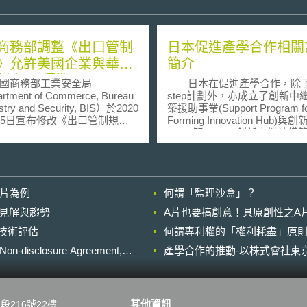
商務部調整《出口管制
日本促進產學合作相關
》允許美國企業與華為
簡介
制定5G標準
商務部工業安全局
日本在促進產學合作，除了
rtment of Commerce, Bureau
step計劃外，亦成立了創新中
ustry and Security, BIS）於2020
築援助事業(Support Program f
15日宣布修改《出口管制規
Forming Innovation Hub)與
port Administration
(COI)等。 創新中繼站構築援助
lations, EAR），調整美國企業
事業，由JST協助國立研發法
大陸華為公司商業往來的相關
改革，以強化法人之效能，並
允許美國企業和華為合作制定
學與企業之中繼站，大學主司
準。國際標準為技術開發的重要
企業則負責產業化階段，中間
影片為例
何謂「監理沙盒」？
企業在標準制定的參與和領導
JST與國立研發法人一同合作。
同步影響5G、自動駕駛、AI及
負責召集人才、評定人才並進
的晚近見解與趨勢
A片也要搞創意！具原創性之A
端技術的未來發展；美國為鞏
援助、技術調查與分析。國立
進行技術評估
創新領導地位，積極倡導國內
何謂專利權的「權利耗盡」原則
人則提供人才培育及交流所需
與標準制定成為國際標準，保
(例如：機具設備的整修與提供
losure Agreement,
產學合作的推動-以株式會社東京
安全與外交政策利益。雖然華
研究開發等等)。 創新中心(COI)
關係企業在2019年5月，因存
則是政府預測未來10年之社會
國家安全風險，被美國商務部
人口結構，再根據未來社會可
體管制清單，禁止美國企業在
要，以建立理想社會為目標，
其他資訊
段216號22樓
務部許可的情況下與華為進行
行具有高難度、高風險研發之