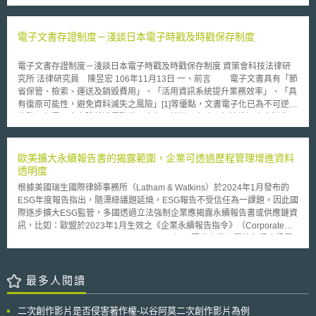
公司轉型為商業科技公司的決心，故更換新商標，可見Twitter案的更名在科
技業並不少見。重點在於品牌商標更名後，可能在商標法方面產生的風險。
商標為指示品牌商品與服務來源的重要識別標識，在Twitter案中使用單一英
電子文書存證制度－淺談日本電子時戳及時戳保存制度
文字母「X」作為新商標，在商標法上，一般被認為識別性較低，較難取得
商標權，且其保護範圍可能也因此限縮於設計過的「黑白X標識」；其次，
電子文書存證制度－淺談日本電子時戳及時戳保存制度 資策會科技法律研
X作為一個常用的英文單字，較易產生與他人商標近似之風險，例如：微軟
究所 法律研究員 陳昱宏 106年11月13日 一、前言 電子文書具有「節
（Microsoft）公司2003年註冊與其遊戲系統Xbox通訊有關的X商標，或
省保管、檢索、運送及銷毀費用」、「活用資訊系統提升業務效率」、「具
Meta公司自2019年起擁有藍白色彩的X字母商標，且註冊商標指定範圍也
有復原可能性，避免資料滅失之風險」[1]等優點，文書電子化已為不可逆之
是社群媒體、軟體等。 為降低前述品牌商標爭議問題，建議企業由品牌標
趨勢。但電子文書除前述優點外，亦有易於變更竄改，無法檢知真實製作日
識設計、品牌全球拓展、品牌行銷宣傳三大階段，分別留意以下事項：
期之缺點，若記錄於電子文書之智慧財產權遭他人侵害，如何證明所提出之
一、品牌標識設計階段：設計全新品牌標識或優化既有品牌標識前，事先評
電子文書確係早於他人侵害之時點即屬重要，本文擬就日本以電子時戳制度
估品牌標識在商標法上是否具有識別性、是否與他人商標近似造成消費者混
做為證明電子文書做成時間點之發展現況，以及獨立行政法人工業所有權情
歐美擴大永續報告書的揭露範圍，企業可透過歷程管理增進資料
淆誤認等法定無法取得商標等風險，再決定是否維持原設計理念投入設計。
報．研修館所提供之電子時戳保管服務作介紹，說明日本如何利用電子時戳
透明度
如：Twitter案新商標X，除了透過品牌標識設計增加法律上的識別性，同時
來維護相關智慧財產權利。 二、日本電子時戳制度及相關規定： 日本
降低可能的侵權風險。 二、品牌全球拓展階段：如果預見可能侵權風險，
根據美國瑞生國際律師事務所（Latham & Watkins）於2024年1月發布的
政府有鑑於電子文書已逐漸取代紙本文書，但電子文書仍存有易於複製及製
則應加強爭議處理機制的建置，以利爭議發生時，及時採取因應措施。
ESG年度報告指出，隨漂綠議題延燒，ESG報告不受信任為一課題，因此國
作時間不易證明等種種缺點，進而構思建立一套能在電子文書或資料上附加
三、品牌行銷宣傳階段：運用行銷手段加強品牌商標的「後天識別性」，
際逐步擴大ESG監管，多國透過立法強制企業應揭露永續報告書或供應鏈資
時間資訊，以向第三人證明之制度。總務省於2004年發佈時間商務相關指
如：透過投放廣告加強在消費者心中「黑白X標識」與品牌的連結等。 有關
訊，比如：歐盟於2023年1月生效之《企業永續報告指令》（Corporate
針[2]，供相關制度使用者做參考，並為時間商務業者遵守之依據。而一般財
Twitter Inc.（現已併入X Corp.）的X品牌商標保護與布局策略，將會是後續
Sustainability Reporting Directive, CSRD），要求企業揭露的永續資訊需
團法人日本Data通信協會於2005年成立時間商務認定中心（タイムビジネ
值得關注的議題。 本文同步刊登於TIPS網站（https://www.tips.org.tw）
增加供應鏈資訊的透明度；美國證券交易委員會（SEC）於2024年3月6日
ス認定センター，下稱時間商務認定中心），若欲從事時間認證或發送等相
通過規則，要求上市公司及公開發行公司揭露碳排放報告等氣候風險相關資
關服務，須符合該中心就技術、系統及運用制度所制定之基準，符合基準之
訊。 為因應ESG帶來的挑戰，報告建議企業應採取流程化管理方式，了解
最多人閱讀
業者，即給予認定標章，此即「時刻認證業務認定事業者」(Time Stamp
產品進出口涉及的其他國家對ESG揭露資訊的要求，加以規劃並建置資料控
Authority簡稱TSA)。 三、電子時戳之功能： 電子時戳係一種證明電子
管規範、進行人員教育訓練以及確認ESG相關資料的所有權歸屬。 由於碳
資料在某一時間點之前確實存在且未經竄改之技術，透過比對電子時戳中所
二次創作影片是否侵害著作權-以谷阿莫二次創作影片為例
排放量的計算沒有一致標準，且難以確保供應鏈上下游所提供的碳排資訊真