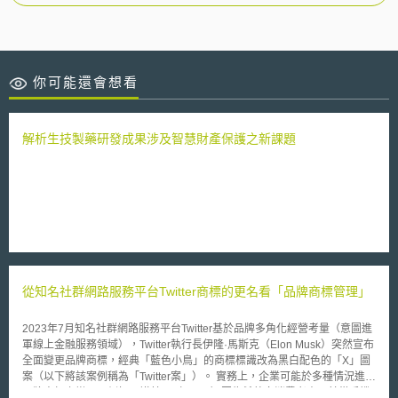
你可能還會想看
解析生技製藥研發成果涉及智慧財產保護之新課題
從知名社群網路服務平台Twitter商標的更名看「品牌商標管理」
2023年7月知名社群網路服務平台Twitter基於品牌多角化經營考量（意圖進
軍線上金融服務領域），Twitter執行長伊隆·馬斯克（Elon Musk）突然宣布
全面變更品牌商標，經典「藍色小鳥」的商標標識改為黑白配色的「X」圖
案（以下將該案例稱為「Twitter案」）。 實務上，企業可能於多種情況進行
品牌商標之變更，例如：諾基亞（Nokia）因為希望向消費者表明其從手機