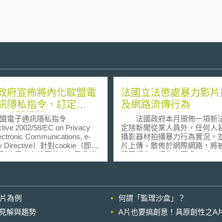
政府宣佈將內化歐盟電
法國立法懲處暴力影片
訊隱私指令，訂定
及網路流傳行為
kie相關規範
電子通訊隱私指令
法國政府本月頒佈一項新
tive 2002/58/EC on Privacy
定除新聞從業人員外，任何人
ectronic Communications, e-
攝影器材拍攝暴力行為實況，
cy Directive）針對cookie（即業
片上傳、散佈於網際網路，將
別使用者身份而儲存在用戶端
犯罪行為，行為人可處以5年以
料）設置的規範，於2009年修
期徒刑及75,000歐元的罰金。
在今年在5月25日之前全面施
則認為此舉已嚴重侵害人民的
盟跟據該項規定，要求業者，
權。 由內政部長Nicolas Sarkozy
用cookie追蹤網路使用者的使
倡議的新法，是針對所謂的「Ha
影片為例
何謂「監理沙盒」？
時，必須取得網路使用者的
slapping」加以制定。Happy sla
同意」，且每隔一年，業者皆
即是指拍攝暴力行為實況，並
的晚近見解與趨勢
A片也要搞創意！具原創性之A
新取得該項「同意」，網路使
上傳、散佈於網際網路的行為