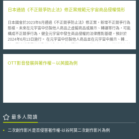
消費者法定之保護，而違反本條規定者，將可依德國「不正競爭防止法，
者在未來提供視訊中繼服務，以確保身障者可以使用可靠的、先進的各種中
UWG」第4條第11款及第2條第1項第2款規定，視為違反公平競爭之行為。
日本通過《不正競爭防止法》修正案規範元宇宙商品侵權情形
繼服務，以幫助他們更容易溝通。
該法院認為，網站上「連絡我們功能（Contact-Formula）」性質上僅
屬於一個用以製造連結的科技措施，使用者需填寫網站上表格，按下傳送鍵
日本國會於2023年6月通過《不正競爭防止法》修正案，新增不正競爭行為
後，始能得知網路服務者之電子郵件，而有些網站甚至無法顯示網路服務者
態樣，未來在元宇宙中仿製他人商品之虛擬商品或展示、轉讓等行為，可能
之電子郵件。 我國於「電子商務消費者保護綱領」第5點企業經營者應
構成不正競爭行為，健全元宇宙中發生商品侵權的法律應對基礎，預計於
提供有利於消費者選擇及進行交易之充分資訊包括「企業經營者本身資
2024年6月13日施行。 在元宇宙中仿製他人商品並在元宇宙中展示、轉
訊」，例如登記名稱、負責人姓名及公司簡介、公司或商號所在地及營業處
讓，屬於透過電信線路導致與他人商品混淆、以及使用相似商品描述進行轉
所所在地、電子郵件、電話、傳真等聯絡方式及聯絡人等資訊，資訊提供範
讓、交付等行為，但依據《不正競爭防止法》現行第2條第1項第1號及第2
圍與德國電信服務法第5條第1項第2款大抵相同。 ＊德國電信服務法
號規定，對於仿製商品的轉讓出租行為缺乏透過電信線路態樣的實質規範。
（TMG）第5條網路服務者應揭露之資訊範圍包括其聯繫資料、特許職業執
商標法對於仿冒商標雖有一定的規範，但若只是仿冒商品設計未觸及商標侵
OTT影音發展與著作權－以英國為例
照證號、營利事業登記證號等。
權，受害人無法依商標法對其請求停止侵權或損害賠償。因此本次修法擬補
充元宇宙商品侵權的法規範，使在元宇宙轉讓出租仿製商品直接構成不正競
爭行為，提供仿製商品在元宇宙轉讓出租所產生損害的請求權基礎。 本次
修法新增透過「電信線路」進行不正競爭行為的態樣，根據新修訂《不正競
爭防止法》第2條第1項第3號規定，透過電信線路提供轉讓、出租、以轉讓
或出租為目的的展示、出口、進口、模仿他人商品型態等行為列為不正競爭
行為，受害人可依據《不正競爭防止法》第3條向侵權人請求終止或防止侵
權，或依同法第4條向侵權人請求損害賠償。 元宇宙的發展使得現實空間的
消費活動轉移到虛擬空間。在元宇宙中，企業和用戶都可以創造虛擬物品並
最多人閱讀
銷售給他人，並在元宇宙中開設虛擬商店，同時在現實與元宇宙提供商品。
隨著元宇宙的發展，仿製商品的問題也凸顯出來，元宇宙的智慧財產權維
護，需要法律提供保護，使受害人能夠透過法律請求終止侵權或損害賠償。
二次創作影片是否侵害著作權-以谷阿莫二次創作影片為例
日本的修法提供受害人解決侵權的法律基礎，不僅是保護受害人的權利，也