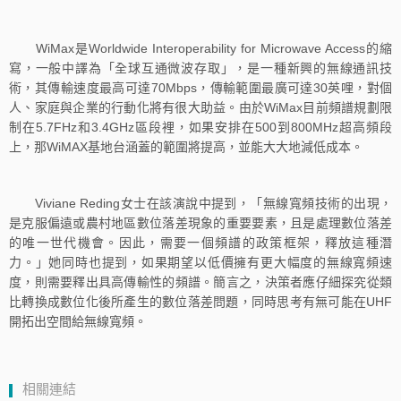
WiMax是Worldwide Interoperability for Microwave Access的縮
寫，一般中譯為「全球互通微波存取」，是一種新興的無線通訊技
術，其傳輸速度最高可達70Mbps，傳輸範圍最廣可達30英哩，對個
人、家庭與企業的行動化將有很大助益。由於WiMax目前頻譜規劃限
制在5.7FHz和3.4GHz區段裡，如果安排在500到800MHz超高頻段
上，那WiMAX基地台涵蓋的範圍將提高，並能大大地減低成本。
Viviane Reding女士在該演說中提到，「無線寬頻技術的出現，
是克服偏遠或農村地區數位落差現象的重要要素，且是處理數位落差
的唯一世代機會。因此，需要一個頻譜的政策框架，釋放這種潛
力。」她同時也提到，如果期望以低價擁有更大幅度的無線寬頻速
度，則需要釋出具高傳輸性的頻譜。簡言之，決策者應仔細探究從類
比轉換成數位化後所產生的數位落差問題，同時思考有無可能在UHF
開拓出空間給無線寬頻。
相關連結