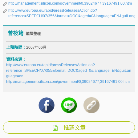
http://management.silicon.com/government/0,39024677,39167491,00.htm
http://www.europa.eu/rapid/pressReleasesAction.do?
reference=SPEECH/07/355&format=DOC&aged=0&language=EN&guiLang
曾筱筠
編譯整理
上稿時間：
2007年06月
資料來源：
http://www.europa.eu/rapid/pressReleasesAction.do?
reference=SPEECH/07/355&format=DOC&aged=0&language=EN&guiLan
guage=en
http://management.silicon.com/government/0,39024677,39167491,00.htm
推薦文章