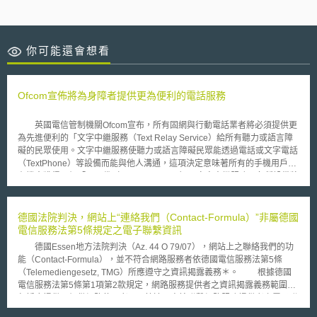
你可能還會想看
Ofcom宣佈將為身障者提供更為便利的電話服務
英國電信管制機關Ofcom宣布，所有固網與行動電話業者將必須提供更
為先進便利的「文字中繼服務（Text Relay Service）給所有聽力或語言障
礙的民眾使用。文字中繼服務使聽力或語言障礙民眾能透過電話或文字電話
（TextPhone）等設備而能與他人溝通，這項決定意味著所有的手機用戶將
有機會獲得一個「下一代（next generation）」文字中繼服務，各種設備將
能夠輔助身障者以更快、更流暢的交談速度與他人溝通。 Ofcom在經過
文字中繼服務的審查研究後發現，目前的中繼系統以助理作為通話雙方的中
介，進行語音與文字的轉換，反之亦然。然而研究發現，通話者對於對話速
德國法院判決，網站上“連絡我們（Contact-Formula）”非屬德國
度的即時性與情感表達的完整性有提昇的需求，現在的系統通話的速度很
電信服務法第5條規定之電子聯繫資訊
慢，因為呼叫者只能輪流說話或輸入文字，無法即時快速如正常人一般的溝
德國Essen地方法院判決（Az. 44 O 79/07），網站上之聯絡我們的功
通。 因此Ofcom決定下一代文字中繼服務，在未來的18個月內將提供
能（Contact-Formula），並不符合網路服務者依德國電信服務法第5條
顯著的改進，包括： 語音雙向並行傳輸，透過網際網路的連接，允許
（Telemediengesetz, TMG）所應遵守之資訊揭露義務＊。 根據德國
通訊雙方可隨時插嘴，而無須等到一方的對話結束傳輸。如此將使交談雙方
電信服務法第5條第1項第2款規定，網路服務提供者之資訊揭露義務範圍，
對話流動更快，有更自然的結果，新的服務也將支援更多種類的設備。為了
包括應提供一個供網路使用者可以快速且直接聯繫網路服務提供者之電子聯
達成這些改進，Ofcom將與產業、身障團體代表進行合作，探討當前和未來
繫方式，例如提供電子郵件。 按德國電信服務法第5條規定目的在提供
中繼服務所需語音辨識技術的精確度和速度的發展。Ofcom也將要求電信業