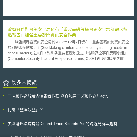
新如何日形密切，和傳統飛機、抗生素和半導體領域相較，學研機構在3D
如此，Benelux Office for Intellectual Property (BOIP) 也有二件申請案，
列印、奈米技術和機器人領域的專利申請所占比例較高，尤其是在奈米技術
「Obama」雜誌、音樂及「Obama」花卉種籽。目前已經有些商標申請案
領域，全球的學術機構申請人約占四分之一。另外著作權在技術創新也變得
被USPTO駁回，如「Obama vs Osama」。 Rise & Ries之董事長Al
更加常見且緊密相關，包括電腦軟體納入著作權保護標的，及3D物品設計
Ries表示：「現在這股歐巴馬風潮是可以理解的，但並不會持續到永遠」。
和電腦IC晶片設計等的任何形式數位表達之保護。 WIPO「世界智慧財
然而，美國白宮律師依舊可能會針對各個情況作判斷以最好的方式保護總統
產報告」每兩年發行一次，每期的重點放在不同的IP領域新趨勢，先前的報
歐盟網路暨資訊安全局發布「重要基礎設施資訊安全培訓需求盤
的權利，並且尊重人民使用的權力，必竟歐巴馬是大多數人的驕傲。
告已探討「品牌在全球市場的角色（the role that brands play in a global
點報告」加強重要部門資訊安全作業
marketplace）」及「不斷變化的創新（the changing face of
歐盟網路暨資訊安全局於2017年12月7日發布「重要基礎設施資訊安全
innovatio）」。
培訓需求盤點報告」(Stocktaking of information security training needs in
critical sectors)之文件，點出各重要基礎設施之「電腦安全事件反應小組」
(Computer Security Incident Response Teams, CISRT)所必須接受之資安
訓練種類。 歐盟之網路與資訊系統安全指令(The Directive on security
of network and information systems, NIS Directive)規範各成員國之重要服
務營運者(operator of essential service)必須確認出哪些服務於維繫社會與
經濟活動上具備重要性。被認定具備重要性之部門如下:能源、運輸、銀行
最多人閱讀
業、金融市場基礎設施、健康照護部門、飲用水供應與分配、數位基礎設
施。 此份報告指出，該重要性部門之資安等級需求並不盡相同，因此
二次創作影片是否侵害著作權-以谷阿莫二次創作影片為例
導致各部門面對資安事件之準備無法相提並論。例如，能源產業會用到
SCADA系統，而金融市場基礎設施則普遍沒有相關需求。而由於NIS指令將
上述七種部門列為資訊安全維護最高層級，故此份報告目的係確認該部門當
何謂「監理沙盒」？
前的處境，並與現階段可取得之網路安全訓練對照，進一步具體檢視各重要
部門是否有其他額外的網路安全訓練需求。 我國行政院於民國106年4
美國聯邦法院有關Defend Trade Secrets Act的晚近見解與趨勢
月公布之資通安全管理法草案要求關鍵基礎設施提供者應訂定、修正、實施
資通安全維護計畫，並向中央目的事業主管機關或直轄市、縣（市）政府提
出該計畫之實施情形，在未來實際落實各重要性設施之資安維護以及資安小