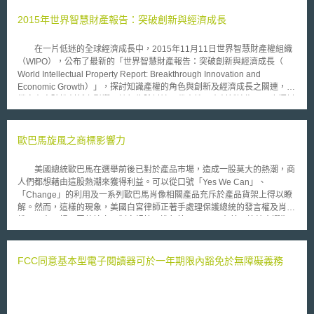
2015年世界智慧財產報告：突破創新與經濟成長
在一片低迷的全球經濟成長中，2015年11月11日世界智慧財產權組織
（WIPO），公布了最新的「世界智慧財產報告：突破創新與經濟成長（
World Intellectual Property Report: Breakthrough Innovation and
Economic Growth）」，探討知識產權的角色與創新及經濟成長之關連，並
鎖定在突破性創新之影響。該報告除討論具代表性歷史創新技術，另也探討
當今具有潛在突破性發展之創新技術，同時敦促各國政府及企業，應增加此
三領域創新技術相關之投資。 在過去300年來的創新技術發展，已經觸
及人類活動的各個層面，並改變了世界的經濟結構。依據2015年WIPO報
歐巴馬旋風之商標影響力
告，顯示出三領域歷史創新技術如何觸發當時新的企業活動：即飛機、抗生
素和半導體。該報告考量到創新驅動成長及未來展望，另探究了三領域具有
美國總統歐巴馬在選舉前後已對於產品市場，造成一股莫大的熱潮，商
潛在突破性發展之當今技術：即3D列印、奈米和機器人技術。調查報告也
人們都想藉由這股熱潮來獲得利益。可以從口號「Yes We Can」、
顯示，日本和美國正帶領著一小群國家，推動此三領域創新技術進行突破研
「Change」的利用及一系列歐巴馬肖像相關產品充斥於產品貨架上得以瞭
究，正因此三領域前瞻技術，掌握著推動未來經濟增長之潛力。 朝向
解。然而，這樣的現象，美國白宮律師正著手處理保護總統的發言權及肖像
工業化發展的新興中等收入國家中國大陸，自2005年以來在3D列印和機器
權，且在不損民眾熱情之下制定規範以進行管理。 在美國總統大選期
人領域的專利申請量占全球四分之一以上，為全球國家中比率最高；在奈米
間，已有數家美國企業向美國專利商標局 (United States Patent and
技術方面，中國大陸專利申請人占全球近15%，是第3大申請國，但與其他
Trademark Office, USPTO)提出新商標申請。1月份即有73件混合歐巴馬名
資深創新國家不同的是，中國大陸的大學和公立研究機構申請案所占比例相
字為商標之申請案，其中包括填充玩具「Bearak Obama」、
FCC同意基本型電子閱讀器可於一年期限內豁免於無障礙義務
當高。 WIPO報告強調，創新生態系統的成功要素有三：政府資助科學
「ObamaLlama」、棒棒糖「Obama」、「Obama vodka」、啤酒
技術研究，並協助具前景技術從實驗室走到商品化階段；透過充滿活力的金
「Obamanator」、服飾「Obamanation」、鞋子「Obamaniac」以及
融市場和健全的法規，以及鼓勵企業創新來加強市場競爭力；促進公、私部
「Broccoli Obama」於冷凍蔬菜，冰淇淋公司Ben Jerry’s ice提出「Yes
門創新單位的連結溝通流暢。 該報告亦說明大學和公立研究機構與創
Pecan」，甚至有出版業者提出「Obamaland」之商標申請。在歐洲也是