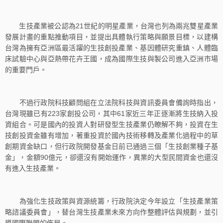
生技產業被公認為21世紀的明星產業，台灣也列為兩兆雙星產業
發展計畫的重點推動項目，並提出具體執行策略與願景目標，以建構
台灣為擁有亞洲區最活躍的生技創投產業、基因體研究重鎮、人體臨
床試驗中心與亞熱帶花卉王國，成為國際生技與製公司進入亞洲市場
的重要門戶。
不過行政院科技顧問組在立法院科技與資訊委員會備詢時指出，
台灣現雖已有223家創投公司，其中61家近三年正逐漸將生技納入投
資組合。可是國內的投資人對研發型生技產業仍瞭解不夠，投資在生
技創投資金雖有增加，著重投資於國內技術移轉及產業化過程中的草
創期資金缺口，但行政院開發基金日前已通過三個「生技創業種子基
金」，金額90億元，卻還沒有開始運作，異業的大型民間資金也還沒
有進入生技產業。
為強化生技政策與資源統籌，行政院決定今年設立「生技產業策
略諮議委員會」，替台灣生技產業未來方向作整體評估與規劃，並引
導國際聯盟的佈局。