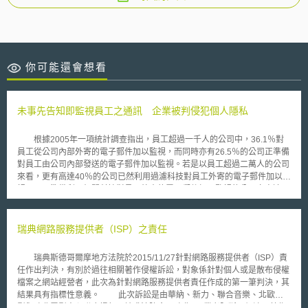
你可能還會想看
未事先告知即監視員工之通訊 企業被判侵犯個人隱私
根據2005年一項統計調查指出，員工超過一千人的公司中，36.1％對
員工從公司內部外寄的電子郵件加以監視，而同時亦有26.5％的公司正準備
對員工由公司內部發送的電子郵件加以監視。若是以員工超過二萬人的公司
來看，更有高達40％的公司已然利用過濾科技對員工外寄的電子郵件加以監
視，而正準備利用相關科技對員工外寄的電子郵件加以監視的公司亦高達
32％。 然而根據歐洲人權法院近日所做出的判決，不論公司是否訂有
清楚的員工使用政策，一旦公司並未告知員工其在公司內的通訊或電子郵件
往來可能會受到公司的監視，則該公司將可能違反歐洲人權公約(European
瑞典網路服務提供者（ISP）之責任
Convention on Human Rights)。 該案例乃是由於一位任職於英國南威
爾斯之卡馬森學院(Carmarthenshire College)的員工—Lynette Copland發
瑞典斯德哥爾摩地方法院於2015/11/27針對網路服務提供者（ISP）責
現自己的網路使用情形及電話均遭到工作單位之監視，憤而向歐洲法院提出
任作出判決，有別於過往相關著作侵權訴訟，對象係針對個人或是散布侵權
告訴。由於卡馬森學院並未提醒員工在工作場合之電子郵件、電話或其他通
檔案之網站經營者，此次為針對網路服務提供者責任作成的第一筆判決，其
訊可能遭到監視，因此Lynette Copland之律師主張當事人在工作場合之電
結果具有指標性意義。 此次訴訟是由華納、新力、聯合音樂、北歐電
話、電子郵件、網路使用等其他通訊都應具有合理的隱私權期待，而受到歐
影與瑞典電影中心聯合提起，請求法院命一瑞典ISP業者阻斷二個涉及著作