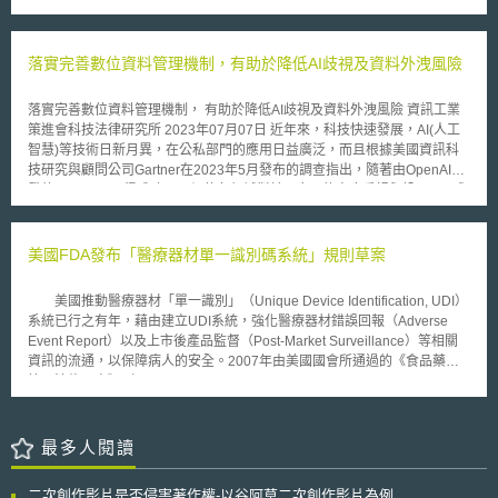
洲人權公約第8條的保障。歐洲法院判決Lynette Copland可獲得約5910美
權侵害之網站連結。原告等聲稱被告提供網路連接到侵權網站之行為，已構
元之損害賠償以及1,1820美元之訴訟費用。
成侵害行為的參與（medverkar），據此請求法院禁止被告繼續此參與侵害
行為。然法院未予採納，認為：（一）依歐盟指令（Infosoc-directivet）之
落實完善數位資料管理機制，有助於降低AI歧視及資料外洩風險
要求，若網路中介者之服務受到第三人利用，作為侵害著作權及其鄰接權之
用途，各會員國須提供著作權人司法救濟途徑，以對抗中介人。由於瑞典著
落實完善數位資料管理機制， 有助於降低AI歧視及資料外洩風險 資訊工業
作權法已提供禁制令（föreläggande）之申請予著作權人，藉此對抗參與侵
策進會科技法律研究所 2023年07月07日 近年來，科技快速發展，AI(人工
害行為的幫助犯。可見瑞典著作權法已符合指令之要求。（二）其次，法院
智慧)等技術日新月異，在公私部門的應用日益廣泛，而且根據美國資訊科
認定本案被告係單純提供其顧客網路聯結到侵權網站，不構成瑞典著作權法
技研究與顧問公司Gartner在2023年5月發布的調查指出，隨著由OpenAI開
上之參與侵權行為。因所謂參與必須是客觀上對侵權行為人有幫助行為（如
發的ChatGPT取得成功，更促使各領域對於AI應用的高度重視與投入[1]，與
給與建議及諮詢），但本案被告並未與侵權網站有任何契約或特定關係，不
此同時，AI歧視及資料外洩等問題，亦成為社會各界的重大關切議題。 壹、
能因為少部分之非法使用者利用其網站連結便認定其構成參與侵權行為。故
事件摘要 目前AI科技發展已牽動全球經濟發展，根據麥肯錫公司近期發布的
法院認定本案不具備核發禁制令條件，駁回原告等請求。對此，原告擬提出
《生成式人工智慧的經濟潛力：下一個生產力前沿(The next productivity
美國FDA發布「醫療器材單一識別碼系統」規則草案
上訴，後續發展有待觀察。
frontier)》研究報告指出，預測生成式AI(Generative AI)有望每年為全球經
濟增加2.6兆至4.4兆的經濟價值[2]。同時在美國資訊科技研究與顧問公司
美國推動醫療器材「單一識別」（Unique Device Identification, UDI）
Gartner對於超過2500名高階主管的調查中，45%受訪者認為ChatGPT問
系統已行之有年，藉由建立UDI系統，強化醫療器材錯誤回報（Adverse
世，增加其對於AI的投資。而且68%受訪者認為AI的好處大於風險，僅有
Event Report）以及上市後產品監督（Post-Market Surveillance）等相關
5%受訪者認為風險大於好處[3]。然而有社會輿論認為AI的判斷依賴訓練資
資訊的流通，以保障病人的安全。2007年由美國國會所通過的《食品藥物
料，將可能複製人類偏見，造成AI歧視問題，而且若程式碼有漏洞或帳戶被
管理法修正案》（Food and Drug Administration Amendments Act of
盜用時，亦會造成資料外洩問題。 貳、重點說明 首先，關於AI歧視問題，
2007, FDAAA）第226項，修正《食品、藥物及化妝品法》（Federal
以金融領域為例，近期歐盟委員會副主席Margrethe Vestager強調若AI用於
Food, Drug, and Cosmetic Act , FD&C Act）新增第519項f款，提供美國食
可能影響他人生計的關鍵決策時，如決定是否能取得貸款，應確保申請人不
品藥物管理局（U.S. Food and Drug Administration, FDA）訂定「醫療器
最多人閱讀
受性別或膚色等歧視[4]，同時亦有論者認為若用於訓練AI的歷史資料，本身
材單一識別系統」法規之法源基礎。另一方面，在美國國會的要求之下，
存有偏見問題，則可能導致系統自動拒絕向邊緣化族群貸款，在無形之中加
FDA於2012年7月3日正式發布「醫療器材單一識別碼系統」規則草案，進
劇，甚至永久化對於特定種族或性別的歧視[5]。 其次，關於資料外洩問
二次創作影片是否侵害著作權-以谷阿莫二次創作影片為例