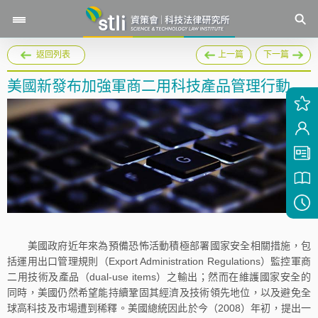
返回列表
上一篇
下一篇
美國新發布加強軍商二用科技產品管理行動
美國政府近年來為預備恐怖活動積極部署國家安全相關措施，包
括運用出口管理規則（Export Administration Regulations）監控軍商
二用技術及產品（dual-use items）之輸出；然而在維護國家安全的
同時，美國仍然希望能持續鞏固其經濟及技術領先地位，以及避免全
球高科技及市場遭到稀釋。美國總統因此於今（2008）年初，提出一