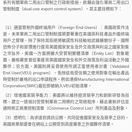
系列有關軍商二用出口管制之行政新措施，欲藉此強化軍商二用出口
管制制度（dual-use export control system）。其主要目標如下：
（1）適當管制外國終端用戶（Foreign End-Users）：美國政策作法
是，未來軍商二用出口管制制度將要著重在美國高科技產品外國終端
用戶之管理，除了保持其拒絕將敏感性科技輸給武器擴散份子、國際
恐怖分子和習慣進行違背美國國家安全及外交政策與利益之國家對象
之宗旨外，美國一方面將擴大受管制實體清單（Entity List）對象範
圍，嚴格審查曾從事違背美國國家安全和外交政策及利益活動之外國
夥伴；另方面，美國則將妥善使用所謂正當使用者計畫（Validated
End User(VEU) program），免除這些受信賴之使用對象在輸出產品
時受制於嚴格的出口申請程序。例如港商Manufacturing International
Corporation(SMIC)最近即被納入VEU初始清單。
（2）增進國家競爭能力：美國將以維持經濟競爭力和創新研發為目
標，建立一道檢討受管制軍商二用標的之常規程序，藉此重新評估並
適時修正商業控制清單（Commerce Control List）所列產品及對象。
（3）透明化：為求達到資訊公開、共同促進國家安全及競爭之目的，
美國商業部還會在網站上公開受到高度審查之外國夥伴清單。