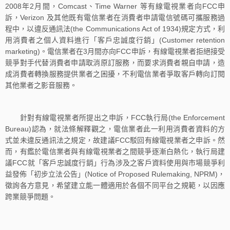
2008年2月間，Comcast、Time Warner 等有線電視業者向FCC申
訴，Verizon 及其他既有電信業者在消費者申請電信號碼可攜服務過
程中，以違反通訊法(the Communications Act of 1934)規定方式，利
用消費者之個人資料進行「客戶忠誠度行銷」(Customer retention
marketing)。電信業者在3月間亦向FCC申訴，有線電視業者拒絕接受
競爭對手代替消費者申請取消原訂服務，而要求消費者親自申請，造
成消費者轉換服務提供業者之困擾，不利電信業者爭取客戶轉向訂閱
其他業者之影音服務。
針對有線電視業者所提出之申訴，FCC執行局(the Enforcement
Bureau)認為，就法條解釋觀之，電信業者此一利用消費者資料的方
式並未違反通訊法之規定，故建議FCC駁回有線電視業者之申訴。然
而，有鑑於電信業者與有線電視業者之間競爭逐漸白熱化，執行局建
議FCC就「客戶忠誠度行銷」行為涉及之客戶資料使用與市場競爭利
益發佈「初步立法公告」(Notice of Proposed Rulemaking, NPRM)，
徵詢各方意見，希望建立能一體適用於各個不同平台之規範，以因應
跨業競爭問題。