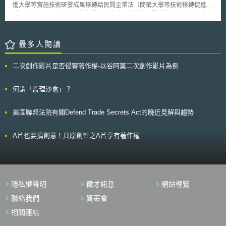
用原則。總務省表示將持續檢討完善AI應用原則草案細節，以「利用手冊」
進大學等實施技術研發成果移轉給民間企業法（簡稱大學等技術移轉促進法
等形式公布，提供民眾參考。 行政院於2018年初推出「台灣AI行動計
或TLO法）」，目的在於將大學之研究成果技轉給民間企業，促進研究成果
畫」，將整合5+2創新產業方案，由相關部會協助發展100個以上的AI應用
之實用化。 在承認TLO存在之同時，日本做了以下法令之配套：依據
解決方案，日本總務省所整理之AI應用情境與研提之應用原則，或可作為我
TLO法第8條，實施特定大學技術移轉之事業期間，第1年到第10年之授權
國未來推動AI發展之參考。
金及專利申請審查手續費用減免1/2、產業競爭力強化法第19規定，若國家
最多人閱讀
委託之研發成果，歸屬於受託者時，該研發成果之移轉授權不須經國家之承
認、同時大學法人法第22條允許國立大學得為出資。同時TLO法亦承認若中
二次創作影片是否侵害著作權-以谷阿莫二次創作影片為例
小企業透過TLO取得研究成果之授權時，得降低中小企業投資育成株式会社
支出資要件。
何謂「監理沙盒」？
美國聯邦法院有關Defend Trade Secrets Act的晚近見解與趨勢
A片也要搞創意！具原創性之A片享有著作權
隱私權聲明
徵才訊息
網站導覽
聯絡我們
資策會
相關連結