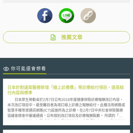
推薦文章
你可能還會想看
日本針對遠距醫療新增「線上診療費」等診療給付項目，提高給
付內容與標準
日本厚生勞動省於2月7日公布2018年度健康保險診療報酬改訂內容，
本次改訂項目中，最受矚目者為增訂線上診療之報酬給付。此種活用網路或
智慧手機等資通訊網路(ICT)設施所為之診療，在2月7日中央社會保險醫療
協議會總會中審議通過，公布個別改訂項目及診療報酬點數。 所謂的「線
上診療」係指使用智慧手機之影像電話機能等，使醫師與病患以網路為連結
所進行之診療。新設之診療報酬規定，係以具備「使用線上系統等通信技
術，得為同步(real time)溝通，為診療與醫學管理。換言之，使用資通訊機