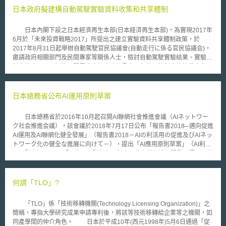
器，以影像通話，透過同步影像有溝通可能性係為必要要件。 此一改
日本政府擬建構自動駕駛實驗資料收集和共享體制
訂自本年4月1日起適用，醫師診療原則上以面對面診療為原則，在包含有效
性、安全性之考量下，且符合一定要件前提而為線上診療時，以「線上診療
日本內閣下設之日本經濟再生本部(日本経済再生本部)，為實現2017年
費」、「線上醫學管理費」等給付項目為給付。 因應此一改訂，厚生
6月於「未來投資戰略2017」所提出之建立實驗資料共享體制政策，於
勞動省於本年3月30日發布並下達「線上診療適切實施指針」(醫政發0330
2017年8月31日起舉辦自動駕駛官民協議會(自動走行に係る官民協議会)，
第46號)，本指針係從醫師法第20條禁止無診察診療及個人資料保護法，與
邀請政府相關部門及民間專家等關係人士，檢討自動駕駛實驗結果、實驗資
線上診療之關係為出發，就到目前為止厚生勞動省發出的通知或事務聯絡等
料之共享，以及根據民間需求進行實驗計畫之工程管理等制度的整備方向，
之解釋為正式整理及明確化。項目有:1.關於提供線上診療之事項；2.提供線
預計於年內針對複雜的駕駛環境制定共通指標，以釐清哪些資料是應收集之
上診療應具備之體制事項；3.其他線上診療關連事項。各自訂出「最低限度
實驗資料，建構自動駕駛實驗資訊共享、收集體制。自動駕駛官民協議會預
遵守事項」、「建議及獎勵事項」等，最低限度遵守事項之遵守範圍係為了
計在未來幾次會議中，針對應收集之實驗資料、標準格式、體制、實驗計畫
日本總務省公布AI運用原則草案
明確不違反醫師法第20條規定所必要。
的進程管理、官民合作事項等進行討論，並將在未來投資會議中報告檢討結
果，其結果將與明年度之成長戰略一同反映於「官民ITS‧構想藍圖」(官民
日本總務省於2016年10月起召開AI聯網社會推進會議（AIネットワー
ITS構想・ロードマップ)中。
ク社会推進会議），該會議於2018年7月17日公布「報告書2018─邁向促進
AI運用及AI聯網化健全發展」（報告書2018－AIの利活用の促進及びAIネッ
トワーク化の健全な進展に向けて－），提出「AI應用原則草案」（AI利活
用原則案）。 「AI應用原則草案」制定目的在於促進AI開發及運用，藉
由AI聯網環境健全發展，實現以人為中心之「智連社會」（Wisdom
Network Society：WINS），其規範主體包括︰AI系統利用者、AI服務提供
者、最終利用者（以利用AI系統和服務為業）、AI網路服務提供者、離線AI
何謂「TLO」?
服務提供者、商業利用者、消費者利用者、間接利用者、資料提供者、第三
者和開發者；草案內並根據上開規範對象間關係，整理各種AI運用情境，最
「TLO」係「技術移轉機關(Technology Licensing Organization)」之
終提出「適當利用」、「適當學習」、「合作」、「安全」、「資安」、
簡稱，專指大學研究成果申請專利後，將該等技術移轉給企業等之機關，如
「隱私」、「尊嚴自律」、「公平性」、「透明性」、「歸責」等十大AI應
同產學間的仲介角色。 日本於平成10年(西元1998年)5月6日通過「促