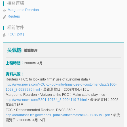
相關連結
Marguerite Reardon
Reuters
相關附件
FCC
[ pdf ]
吳佩諭
編譯整理
上稿時間：
2008年04月
資料來源：
Reuters，FCC to look into firms’ use of customer data，
http://www.news.com/FCC-to-look-into-firms-use-of-customer-data/2100-
1028_3-6237276.html
，最後瀏覽日：2008年04月15日
Marguerite Reardon，Verizon to the FCC：Make cable play nice，
http://www.news.com/8301-10784_3-9904119-7.html
，最後瀏覽日：2008
年04月15日
FCC，Recommended Decision, DA 08-860，
http://hraunfoss.fcc.gov/edocs_public/attachmatch/DA-08-860A1.pdf
，最後
瀏覽日：2008年04月15日