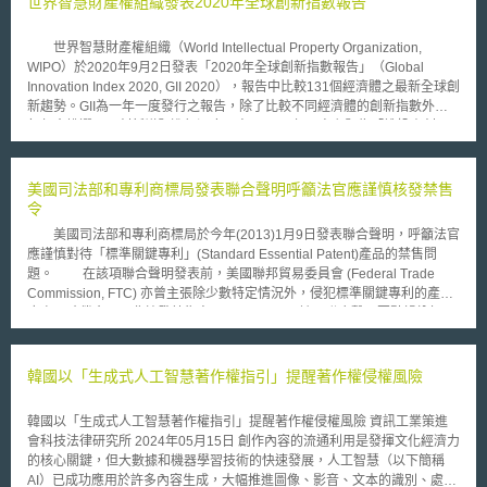
世界智慧財產權組織發表2020年全球創新指數報告
干擾處理的議題上達成共識，而抑制了無線通訊服務(WCS)於該頻譜上之發
展。為實現WCS業者得於該頻段發展行動寬頻業務之承諾，並確保美國大
世界智慧財產權組織（World Intellectual Property Organization,
眾能繼續享有高品質的衛星廣播服務，FCC本次針對2010年所頒布之命令
WIPO）於2020年9月2日發表「2020年全球創新指數報告」（Global
(FCC10-82)進行再次修訂與檢討 ，以確立位於2.3GHz頻帶WCS所屬之頻
Innovation Index 2020, GII 2020），報告中比較131個經濟體之最新全球創
段得發展新興寬頻服務，並促進SDARS地面中繼起器(terrestrial repeaters)
新趨勢。GII為一年一度發行之報告，除了比較不同經濟體的創新指數外，
之佈署及運作更加彈性化。 12-130命令之頒布，可視為WCS頻帶發展
每年會挑選不同創新議題進行深度研究，2020年研究主題為「誰投資創
的重要里程碑。該命令除了確保相鄰頻帶之衛星廣播服務(satellite radio)、
新？」（WHO WILL FINANCE INNOVATION?）。 GII的報告評比，區
航空行動遙測技術(aeronautical mobile telemetry)以及位於美國加州所佈署
分為七大指標分別為：組織機構（Institutions）、研發與人力資源（Human
之深空網路(deep space network)地面站其訊號不受干擾以外，FCC更透過
capital and research）、基礎建設（Infrastructure）、市場成熟度
美國司法部和專利商標局發表聯合聲明呼籲法官應謹慎核發禁售
制訂各項參數與管理規則，一方面降低WCS營運時對於SDARS接收者可能
（Market Sophistication）、企業成熟度（Business sophistication）、知
令
產生的潛在干擾，另一方面則幫助位於2.3GHz的WCS業者有能力提供固定
識技術產出（Knowledge and technology outputs）以及創意產出
或行動寬頻服務，以促進WCS業者與SDARS業者和諧共存。 對於FCC
美國司法部和專利商標局於今年(2013)1月9日發表聯合聲明，呼籲法官
（Creative outputs）。其下再區分為21個次標和80個小標例如政府效能
最後決定採用修改管制規範方式釋出該頻段以發展行動寬頻服務之舉，FCC
應謹慎對待「標準關鍵專利」(Standard Essential Patent)產品的禁售問
（Government effectiveness）、法規範環境建構（Regulatory
主席Genachowski表示，除有助於鞏固美國身為全球發展LTE技術領導者之
題。 在該項聯合聲明發表前，美國聯邦貿易委員會 (Federal Trade
environment）、教育支出占GDP比例、外國學生比例、R&D支出占GDP比
地位外，更認為命令中的管制障礙排除模式可幫助未來其他頻段的清理或移
Commission, FTC) 亦曾主張除少數特定情況外，侵犯標準關鍵專利的產品
例、生態永續度、高科技出口、資通訊服務出口等。2020年評比全球創新
頻，增加頻譜使用彈性，並有助於達成國家寬頻計畫(National Broadband
應處以賠償金，而非核發禁售令(Sales Bans)。該項聯合聲明要點歸納如下:
指數最高的10個國家排名分別為：瑞士、瑞典、美國、英國、荷蘭、丹麥、
Plan’s)所設定之「2015年釋出300MHz總頻寬」、「2020年釋出500MHz
1.以公眾利益為最高優先考量，謹慎核發禁售令 聲明呼籲美國國際
芬蘭、新加坡、德國和南韓，均為高所得國家；這也是南韓第一次躋身進入
總頻寬」目標。
貿易委員會(United States International Trade Commission, ITC) 決定是否
前10名。 另外報告中亦說明，2020年COVID-19大流行引發前所未有
禁止使用關鍵專利的產品進口時，應以公眾利益為最高優先考量，此舉將增
韓國以「生成式人工智慧著作權指引」提醒著作權侵權風險
的經濟停滯。在COVID-19爆發之前，研發支出成長明顯快於全球GDP成
加持有「標準關鍵專利」的公司獲得禁售令之困難度，未來擁有「標準關鍵
長，創業投資（Venture capital）和IP應用達到高峰，但疫情發生的現階段
專利」的公司僅在極少數特殊的情況下獲得禁售令。 2.未具強制拘束力
全球經濟成長大幅度下降。然而經濟成長停滯之下，突破性技術創新的潛力
韓國以「生成式人工智慧著作權指引」提醒著作權侵權風險 資訊工業策進
聯合聲明僅代表司法部和專利商標局相關當局對專利問題的看法，雖可
仍在繼續存在，例如許多仍保有現金流的大型ICT企業仍持續推動數位創
會科技法律研究所 2024年05月15日 創作內容的流通利用是發揮文化經濟力
能影響法官心證，但聲明不具強制拘束力。 近來，美國各地方法院與
新，製藥技術與生物科技產業的研發支出大量增加，健康產業研發也受到重
的核心關鍵，但大數據和機器學習技術的快速發展，人工智慧（以下簡稱
ITC皆有未准核發禁售令之實際案例。例如：去年(2012)6月美國芝加哥法官
點關注。此外，COVID-19危機亦會促進傳統產業（例如旅遊、教育和零售
AI）已成功應用於許多內容生成，大幅推進圖像、影音、文本的識別、處