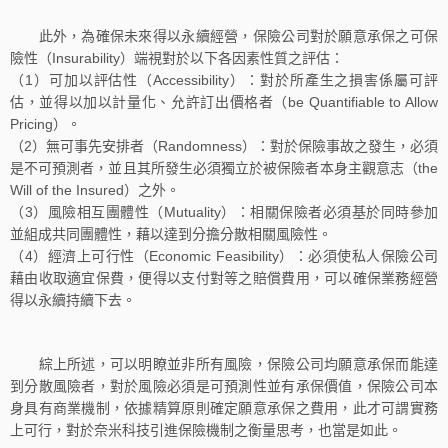
此外，為確保未來得以永續經營，保險公司對於願意承保之可保
險性（Insurability）端視對於以下各因素性質之評估：
（1）可加以評估性（Accessibility）：對於所產生之損害係屬可評
估，並得以加以計量化、允許訂出價格者（be Quantifiable to Allow
Pricing）。
（2）無可事先安排者（Randomness）：對於保險事故之發生，必須
是不可預測者，並且其所發生必須獨立於被保險者本身主觀意志（the
Will of the Insured）之外。
（3）風險相互團體性（Mutuality）：相關保險者必須基於同時參加
並組成共同團體性，藉以達到分擔分散相關風險性。
（4）經濟上可行性（Economic Feasibility）：必須使私人保險公司
藉由收取適宜保費，便得以支付對等之賠償費用，可以確保業務經營
得以永續持續下去。
綜上所述，可以明瞭並非所有風險，保險公司均願意承保而能達
到分散風險者，對於風險必須是可預測性並有承保價值，保險公司本
身具有商業機制，依據精算原則確定願意承保之費用，此才可謂實務
上可行，對於奈米科技引進保險機制之衡量思考，也當是如此。