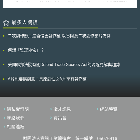
Richard Posner駁回 Google 因部分標準關鍵專利有侵權疑慮申請禁售
等）之創新，以及改變企業在本地或全球之生產工作組織方式。而在各國政
理、分析、甚至生成等創作成本，但從實現生成式AI而建立基礎模型開始，
iPhone；ITC在Apple Inc. 與Samsung Electronics 的專利訴訟中，認定
府為忙於制定緊急救濟計畫（emergency relief packages），以緩解地域
到AI產出物的生成，均存在可能侵權或被侵權的風險。如何衡平考慮著作權
Apple Inc. 未侵犯 Samsung Electronics的標準關鍵專利，並拒絕核發禁售
封鎖所造成的負面影響和經濟衰退的同時，這些緊急救濟計畫對新創公司之
人和使用者立場，促進人工智慧技術發展和相關產業發展，同時努力營造尊
令。
融資多半不夠明確，到目前為止，各國政府並沒有創新研發作為當前刺激經
重人類創作活動的著作權生態系統，已成為各國必須思考因應重要課題。
最多人閱讀
濟計畫中的優先事項（priority）。 報告中針對「誰投資創新？」之主
壹、事件摘要 韓國文化體育觀光部的著作權委員會於2024-01-16發布「生
題，統計數據顯示創新金融（Innovation finance）雖然受疫情影響有所下
成式人工智慧著作權指引（생성형 AI저작권안내서）」[1]，這份指引的目的
二次創作影片是否侵害著作權-以谷阿莫二次創作影片為例
降，但金融體系尚屬健全。惟資助新創企業的資金正在枯竭（drying
是希望對涉及生成式人工智慧（Generative AI）產出過程中的各方（AI業
up），北美、亞洲和歐洲地區的創業投資交易也急劇下降，幾乎看不到首次
者、著作權人、AI使用者）提供有關著作權的注意事項。因為韓國文化與著
公開發行（IPO）。即使是倖存下來的新創公司，其盈利能力和對創投者
作權主管機關認為，雖然隨著人工智慧技術的迅速發展，在各個領域的應用
何謂「監理沙盒」？
（Venture Capitalist）的吸引力也在下降。也因為疫情影響，創投者減少對
為經濟和社會利益產生許多助益，但也出現了一個無法預測的環境，影響到
創新、小型和多元化的新創事業提供資金，取而代之關注所謂的「大型交
著作權產業和創作活動的各個方面；有人將生成式AI用作創作工具，同時也
美國聯邦法院有關Defend Trade Secrets Act的晚近見解與趨勢
易」（mega-deals），也就是資助大型企業的發展，並將投資領域轉向健
有人擔心生成式AI可能帶來的經濟損失和就業威脅等問題。因此，韓國著作
康、線上教育（online education）、大數據、電子商務和機器人科技。此
權委員會成立了由學界、法界和技術界專家以及利害關係人組成的「AI-著
外，報告中亦說明近期創投多半集中在可以短期得到報酬的創新事業，例如
作權制度改善工作小組」，於2023年2月成立，以審查生成式AI引發的著作
A片也要搞創意！具原創性之A片享有著作權
資通訊軟體及服務、消費性產品服務、金融商品等，取得創投機構大量資
權問題並尋找應對方法，並根據該工作小組的討論而編寫提出該指引[2]。
金。相較之下，若研發較為複雜的前瞻科學技術，反而取得之資金較少；同
貳、重點說明 該指引從實現生成式AI而建立基礎模型開始，到AI產出物的生
時COVID-19惡化此現象，使研發期較長之產業和企業面臨更嚴峻的財務限
成，聚焦於可能引發法律爭議的數據學習和AI產出物生成部分，從現行著作
制。
權法的角度說明AI業者、著作權人和AI使用者需要了解的內容。同時為幫助
理解，亦納入介紹目前提供的生成式AI案例以及相關的國內外立法趨勢。但
隱私權聲明
徵才訊息
網站導覽
該指引特別說明其發布並非為提供其國會正在討論的著作權法修訂方向，而
是為了在未來通過進一步的討論、研究和意見徵求過程等，制定出合理的解
聯絡我們
資策會
決方案，並透過制定衡平考慮著作權人和使用者立場的著作權法律制度，促
相關連結
進人工智慧技術發展和相關產業發展，同時努力營造尊重人類創作活動的著
作權生態系統[3]。 該指引架構主要分為五大主題[4]，同時提供問答集與附
財團法人資訊工業策進會 統一編號：05076416
錄參考資料。五大主題分別為： 一、生成式AI技術與著作權（생성형 AI 기술