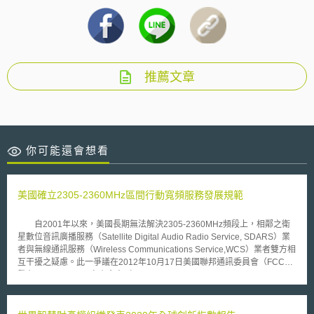
推薦文章
你可能還會想看
美國確立2305-2360MHz區間行動寬頻服務發展規範
自2001年以來，美國長期無法解決2305-2360MHz頻段上，相鄰之衛
星數位音訊廣播服務（Satellite Digital Audio Radio Service, SDARS）業
者與無線通訊服務（Wireless Communications Service,WCS）業者雙方相
互干擾之疑慮。此一爭議在2012年10月17日美國聯邦通訊委員會（FCC）
發布FCC 12-130再審查命令（Order on Reconsideration FCC 12-130，下
稱12-130命令）後獲得解決。 使用頻段位於2305-2320MHz與2345-
2360MHz之無線通訊服務(WCS)與位於2320-2345MHz頻段的衛星數位音
訊廣播服務(SDARS)由於個別之訊號傳輸技術差異大，並且長久以來無法在