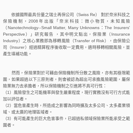
依據國際最具份量之瑞士再保公司（Swiss Re） 對於奈米科技之
保險機制，2008年出版「奈米科技：微小物質，未知風險
（Nanotechnology--Small Matter, Many Unknowns：The Insurers'
Perspective）」研究報告 ，其中明文點出，保險業（Insurance
Industry）之核心業務即為移轉風險（Transfer of Risk），由保險公
司（Insurer）經過精算程序後收取一定費用，適時移轉相關風險，並
產生填補功能。
然而，保險業對於可藉由保險機制所分散之風險，亦有其極限範
圍，如果超過以下三原則者，則會被認為超出可承擔風險範圍，屬保
險業無力去承擔者，所以保險機制之引進將不具可行性：
（1）風險發生之可能機率與發生嚴重程度，現行實務沒有可行方式能
加以評估者。
（2）當危害產生時，所造成之影響為同時擴及太多公司、太多產業領
域、或太廣的地理區域者。
（3）有可能產生的巨大危害事件，已超過私領域保險業所能承受之範
圍者。