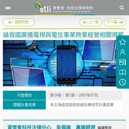
返回列表
上一篇
下一篇
論我國廣播電視與電信事業跨業經營相關規範
刊登期別
第19卷，第7期，2007年07月
隸屬計畫成果
本文為經濟部技術處科專研究計畫成果
資策會科技法律中心 吳佩諭 專案經理
編譯整理