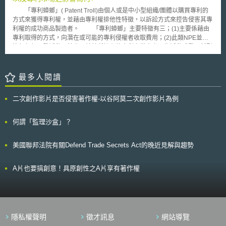
nazionale per i servizi sanitari regionali，AGENAS）主導設立該國家醫療
售或分享消費者個資，除非企業取得年滿13歲消費者本人之授權，或取得
AI應用平臺。該平臺定位為全國級資料治理與AI導入審查機制工具，主要功
「專利蟑螂」( Patent Troll)由個人或是中小型組織/團體以購買專利的
13歲以下消費者父母之授權。 加州消費者隱私法修正案亦針對未成年人個
能為對醫療專業人員提供照護病患與臨床實踐時無法律約束力之建議，並對
方式來獲得專利權，並藉由專利權排他性特徵，以訴訟方式來控告侵害其專
資的使用與揭露增設限制。依現行條文，消費者有權限制企業只能在提供商
病患提供接觸社區醫療中心AI服務之管道與機會。該平臺僅得依「資料最小
利權的成功商品製造者。 「專利蟑螂」主要特徵有三；(1)主要係藉由
品、服務的必要範圍內使用其敏感個資。若企業欲對敏感個資為原定目的外
化原則」（dati strettamente necessary）蒐集以上醫療服務所需之必要資
專利取得的方式，向潛在或可能的專利侵權者收取費用；(2)此類NPE並不
之使用或揭露、或敏感個資可能被用於或揭露予第三方，企業應向消費者發
料，經向衛生部（Ministero della salute）、資料保護局（Garante per la
進行任何研發活動，其亦不就其所擁有的專利來從事商品化活動或發展新型
出通知。而消費者有權限制或拒絕企業之使用、揭露行為。而後該法修正案
protezione dei dati personali）及CAN徵詢意見後，由 AGENAS 負責資料
技術；(30此類NPE投機性地等待商品製造者在投入不可回復之鉅額投資
在同條增加未成年人個資使用、揭露相關規範，規範企業不得使用、揭露18
處理，並經地方常設協調會議同意後，得以公告方式制定符合歐盟《一般資
後，始對該商品製造者行使專利侵權主張。 然而，一般對於NPE對專
歲以下消費者個資。除非年滿13歲消費者本人同意，或是未滿13歲消費者
料法規》（General Data Protection Regulation，GDPR）之風險控管與敏
利制度以及專利市場之影響，會以Patent Troll之行為模式作為觀察起點，例
最多人閱讀
父母同意企業為之。 若修正案通過，再配合現行條文於行政執行
感健康資料處理細則。 在確保資料安全合規後，法案強調對醫療保健之服
如，有論者認為專利蟑螂所從事購買與再行出售專利的行為，可以增進專利
（Administrative Enforcement）章節之處罰規定，將能有效擴大該法對未
務可及性（accesso ai servizi）進行改善，病人能透過此平臺更便利地接觸
交易市場的效率化。同時，該行為不僅讓弱勢的專利創作者享有因其創作所
成年人的保護。該修正案亦以條文要求加州隱私保護局（California Privacy
二次創作影片是否侵害著作權-以谷阿莫二次創作影片為例
到社區醫療中心所提供之各類AI健康醫療服務，如診斷輔助、數位健康檔案
產生的財務收益外，其亦發揮了同於仲介者（dealers）或是市場創造者
Protection Agency）在2025年7月1日前，廣泛徵求公眾意見並調整相應法
調閱等，亦符合AIA強調AI發展應確保社會公益等權利之宗旨。 參、醫療用
（market-makers）功能的專利金融性市場 。亦有論者認為，專利蟑螂的行
規，以進一步實現該法目的。
AI之限制與目標 法案第7條第5項規定AI僅能作為醫療決策輔助工具提供無
為已經帶來經濟上的危害（economic harm），因其慣於同時向不同公司索
何謂「監理沙盒」？
拘束力之建議，重申前述醫療平臺相關規定；AI亦不得根據歧視性標準選擇
取適度的（moderate）專利授權費用。而為了避免陷入風險極高且耗費甚
或限制病人獲取醫療服務。病人享有「知情權」（diritto di essere
鉅的專利侵權訴訟，被索取專利授權費用之公司皆傾向給付專利蟑螂一定額
美國聯邦法院有關Defend Trade Secrets Act的晚近見解與趨勢
informato），即有權知悉診療過程中是否使用有使用AI、使用方式（如僅為
度的專利授權金，以免除陷入不確定專利訴訟的泥皁。同時，專利蟑螂亦傾
輔助）及其限制。針對健康資料之隱私處理方面，如病歷、基因資料、診斷
向選擇目標公司（target companies）最脆弱的時點，例如：新產品的發
紀錄等，要求醫用AI系統須持續監測、定期驗證與更新，以降低錯誤風險，
表、宣傳費用的投入等，再對其提出專利侵權訴訟，使其被迫必須遵循專利
A片也要搞創意！具原創性之A片享有著作權
維護病人健康安全，亦明文強調醫療AI之使用應以改善身心障礙者生活為目
蟑螂的要求來擺脫可能陷入專利侵權訴訟的羈絆。
標。 四、總結 1146-B法案在醫療 AI 治理上，透過雙主管機關制平衡歐盟
對接、技術發展與風險控管，符合AIA要求並避免權責衝突。建立由
AGENAS 主導的醫療 AI 應用平臺，在相關部門意見下運作，確保資料處理
與服務推動合規與安全。病人權利方面，強調知情權、健康資料隱私與地方
隱私權聲明
徵才訊息
網站導覽
醫療AI普及，符合資料最小化與 GDPR 規範，展現義大利在醫療 AI 上兼顧