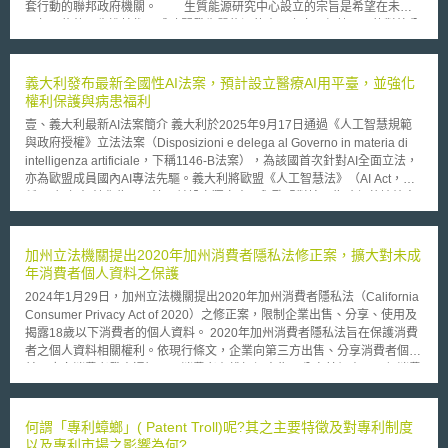
套行動的聯邦政府機關。 生質能源研究中心設立的宗旨是希望在未來
五年內能夠以先進技術，成功開發生質能源的產品上市。根據EPA的對外公
告資料，三大生質能源研究中心將以公司組織的形式運作，每一個研究中心
總投入資本將高達1億2千5百萬美元，三大研究中心分別是位在田納西州
Oak Ridge、威斯康辛州的Madison以及加州Berkeley附近，這些區域原本
義大利發布最新全國性AI法案，預計設立醫療AI用平臺，並強化
就是重要的研究重鎮，匯聚許多的大學、國家實驗室以及私人企業，形成產
權利保護與病患福利
業聚落，預計三大生質能源研究中心將自2009年9月1日起的預算年度開始
壹、義大利最新AI法案簡介 義大利於2025年9月17日通過《人工智慧規範
運作。 EPA希望藉由研究中心的聚落效應，集中資源協助這些研究中心
與政府授權》立法法案（Disposizioni e delega al Governo in materia di
從自然界中破壞木質素（lignin）的微生物出發，找出植物的確切細胞膜質
intelligenza artificiale，下稱1146‑B法案），為該國首次針對AI全面立法，
（cellulose）之所在。細胞膜質或稱纖維素，是轉化成為乙醇、液態燃料等
亦為歐盟成員國內AI專法先驅。義大利將歐盟《人工智慧法》（AI Act，下
能源的重要來源物質，因此這些生物運轉機制的瞭解與掌握，乃是開發生物
稱AIA）框架轉化為國內法，並設立獨立窗口與歐盟對接。為確保落地效率
能源技術的基礎。 值得注意的是，各國致力於發展生物燃料以替代汽
並兼顧國家安全與資料治理，本法採「雙主管機關制」，由隸屬於總理府
油的政策，已經使得某些兼具多種用途的作物價格持續攀升，此可由國際期
（Presidenza del Consiglio dei Ministri）之數位局（Agenzia per l’Italia
貨市場價格獲得印證。為避免生物燃料的發展反而造成食用作物的搶奪大
Digitale，AgID）及國家網路安全局（Agenzia per la Cybersicurezza
加州立法機關提出2020年加州消費者隱私法修正案，擴大對未成
戰，影響作物市場價格，研究中心也將致力於尋找可以製造較易處理的木質
Nazionale，ACN）共同執行。AgID 負責AI技術標準、互通性與公共行政
年消費者個人資料之保護
素的新作物種類。
實務執行；ACN則負責資安韌性、事故通報與高風險AI安全性。 目前該法
2024年1月29日，加州立法機關提出2020年加州消費者隱私法（California
案已由參議院（Senato della Repubblica）審議並表決通過，2025年9月
Consumer Privacy Act of 2020）之修正案，限制企業出售、分享、使用及
25日已載於義大利《官方公報》（Gazzetta Ufficiale），再經過15天緩衝
揭露18歲以下消費者的個人資料。 2020年加州消費者隱私法旨在保護消費
期後，預計於2025年10月10日正式生效。然截至2025年10月27日為止，
者之個人資料相關權利。依現行條文，企業向第三方出售、分享消費者個資
未有官方宣布該法案正式生效之證明，故法案是否依該版本內容正式施行仍
前，應向消費者發出通知。而消費者有權拒絕出售、分享其個資，即便消費
待確認。其中醫療為AIA顯示之高風險領域之一，亦涉及資料隱私與病患權
者曾經同意，亦有權隨時要求企業停止出售、分享行為。現行條文尚禁止企
益等敏感法益，可謂本法落地機制中具代表性之政策面向，故本文特以醫療
業在明知消費者未滿16歲的情況下，出售或分享消費者個資。除非年滿13
AI應用為分析重點。 貳、設立醫療AI應用平臺，輔助專業醫護及強化醫療服
歲消費者本人授權，或未滿13歲消費者父母授權，企業方可為之。 然該法
何謂「專利蟑螂」( Patent Troll)呢?其之主要特徵及對專利制度
務取得 1146‑B法案第10條規定，將由義大利衛生服務局（Agenzia
修正案調整了前述條文，改為禁止企業在明知消費者未滿18歲的情況下，出
以及專利市場之影響為何?