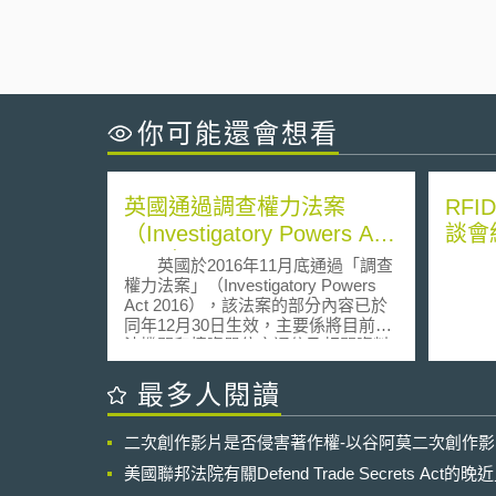
你可能還會想看
英國通過調查權力法案
RF
（Investigatory Powers Act
談會
2016）
英國於2016年11月底通過「調查
權力法案」（Investigatory Powers
Act 2016），該法案的部分內容已於
同年12月30日生效，主要係將目前執
法機關和情資單位之通信及相關資料
蒐集的權力整併，並訂定了通信監察
書（Interception Warrants）授權及監
最多人閱讀
督之方式，以及要求業者保留網路連
結記錄以供執法機構識別網路使用
二次創作影片是否侵害著作權-以谷阿莫二次創作
者。法案共分為九個章節，分別為：
1.一般隱私保護 2.合法監聽通信 3.取
美國聯邦法院有關Defend Trade Secrets Act
得通信資料之授權 4.通信資料之保留