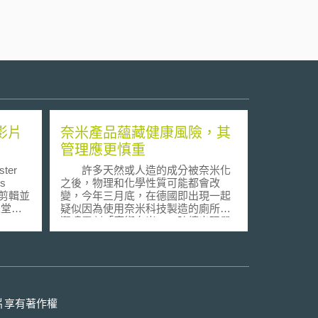
影片
奈米產品蘊藏健康風險，其
管理應更慎重
ter
許多天然或人造的成分被奈米化
s
之後，物理和化學性質可能都會改
戲剪輯並
變，今年三月底，在德國即出現一起
天堂
疑似因為使用奈米科技製造的廁所清
。
潔噴霧劑「魔術奈米」，陸續出現嚴
ID政
重呼吸問題，被送往醫院診治，其中
用任天
六人還因肺水腫住院的案例，可見奈
，一旦
米級產品的安全性應有更為審慎之把
D所認
關。 在各式奈米級產品中，「添
要求需
加顏料、金屬和化學藥劑，是奈米化
D為
妝品與保養品對人體健康的最大變
片享有著作權
助保護
數！」美國 FDA 規定， 1 到 100 奈