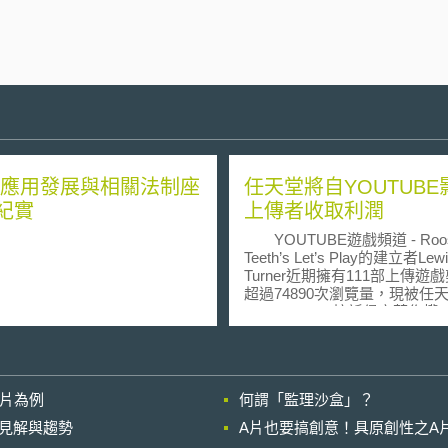
ID應用發展與相關法制座
任天堂將自YOUTUBE
紀實
上傳者收取利潤
YOUTUBE遊戲頻道 - Roos
Teeth’s Let’s Play的建立者Lewi
Turner近期擁有111部上傳遊
超過74890次瀏覽量，現被任
(NINTENDO)控訴侵害著作權
任天堂依YOUTUBE的Content 
策，向Lewis Turner主張凡運
堂遊戲剪輯而賺取收益的部分
這些剪輯被識別包含Content I
影片為例
何謂「監理沙盒」？
定之完整或部分的內容，均被
支付獲利予任天堂。Content I
的晚近見解與趨勢
A片也要搞創意！具原創性之A
YOUTUBE 的著作權政策，有