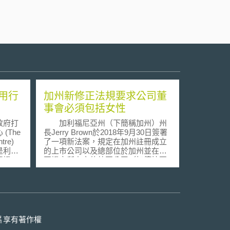
用行
加州新修正法規要求公司董
事會必須包括女性
政府打
加利福尼亞州（下簡稱加州）州
(The
長Jerry Brown於2018年9月30日簽署
ntre)
了一項新法案，規定在加州註冊成立
是利用
的上市公司以及總部位於加州並在美
憑證。
國證交所上市的外國公司（如德拉瓦
記中心
州公司），都必須在2019年底之前，
分認證
於其董事會安排至少一位女性擔任董
事，否則將面臨處罰；而此項新規
所推出
定，亦使加州成為美國第一個要求上
市公司將女性納入董事會的州。
行動電
此項規定並規定，在2021年年底前，
片享有著作權
 卡是
若董事會的規模為6名以上，至少需有