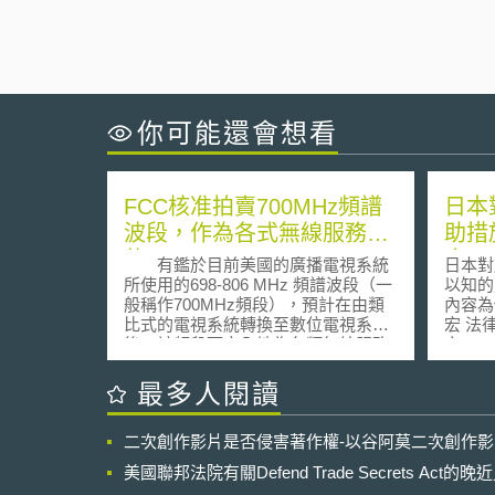
你可能還會想看
FCC核准拍賣700MHz頻譜
日本
波段，作為各式無線服務的
助措
使用
畫2
有鑑於目前美國的廣播電視系統
日本對
所使用的698-806 MHz 頻譜波段（一
以知的
般稱作700MHz頻段），預計在由類
內容為例 資策會科技法律
比式的電視系統轉換至數位電視系統
宏 法律研
後，該頻段可完全地為各類無線服務
言 日本知的財產戰略本部在2013
所使用，包括公共安全以及商業服
年6月
務，聯邦通訊傳播委員會（Federal
為日本
最多人閱讀
Communications Commission,
來，隨
FCC）在2007年4月25日對此採納了
亦快速
二次創作影片是否侵害著作權-以谷阿莫二次創作
「報告與命令」（Report and
即於2
Order）以及「規則制訂建議的進一步
財產政
美國聯邦法院有關Defend Trade Secrets Act
通告」(Further Notice of Proposed
財產政