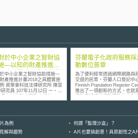
對於中小企業之智財協
芬蘭電子化政府服務採
施—以知的財產推進計
動數位簽章
018之具體實施內容為例
於中小企業之智財協助措施—
為了便利經常透過網際網路與
財產推進計畫2018之具體實施
交道的民眾，芬蘭人口登記中心 
研究所 陳昱
Finnish Population Register Ce
究員 107年11月12日 一、前
推出了一項創新的方式，也就
行動電話提供網路服務的安全
決定「知的財產政策願景」，作
而 Elisa 是首家與芬蘭人口登
推動智財計畫之政策主軸。5年
合作並提供行動電話使用者身
著時間推移，社會環境及科技
這項服務的電話公司。 由芬蘭第
變化，日本知的財產戰略本部
二大行動電話網路公司 Elisa 
影片為例
何謂「監理沙盒」？
018年6月12日推出新版「知的
的第一批載有行動簽章 (mobile
策願景」。不論新舊版「知的
signature) 所需之安全憑證的
的晚近見解與趨勢
A片也要搞創意！具原創性之A
策願景」，均以強化中小企業
話 SIM 卡正式問世，此種 SIM