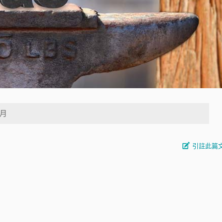
9月
引註此篇