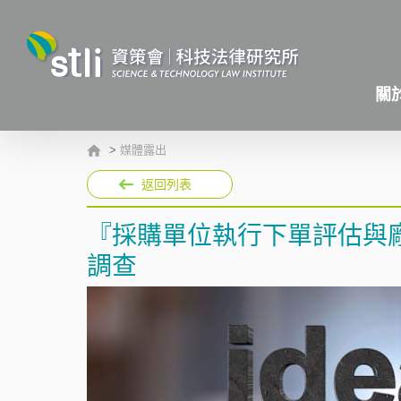
關
>
媒體露出
返回列表
『採購單位執行下單評估與
調查