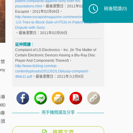
patent-complaints-against-sony-over-tvs-
playstations.html
，最後瀏覽日：2011年02月09日
稍後閱讀
(0)
Escapist，2011年02月08日，
http://www.escapistmagazine.com/news/view/107617
-LG-Tries-to-Block-Sale-of-PS3s-in-Patent-Litigation-
Dispute-with-Sony
，最後瀏覽日：2011年02月09日
延伸閱讀：
Complaint of LG Electronics，Inc. (In The Matter of
Certain Electronic Devices Having a Blu-Ray Disc
Player And Components Thereof)，
會禁
http://www.itcblog.com/wp-
ny
content/uploads/2011/02/LGbluray-complaint-
4feb11.pdf
，最後瀏覽日：2011年０2月9日
項專
80
用手機閱讀及分享
8專
播放
推薦文章