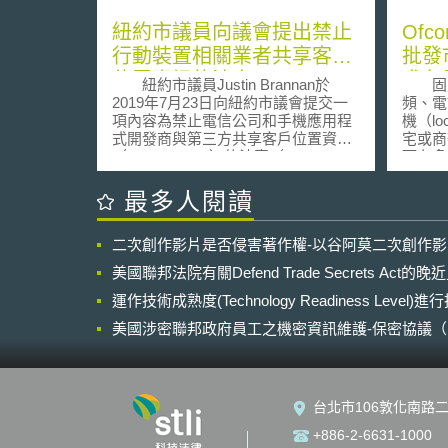
紐約市議員向議會提出禁止
Of
行動裝置相關業者共享客戶
批發
位置資訊的法案
求各
紐約市議員Justin Brannan於
固定
2019年7月23日向紐約市議會提交一
頻、電
項內容為禁止電信公司和手機應用程
機（loc
式開發商與第三方共享客戶位置資訊
宅或商
（location data）的法案（Int 1632-
而在多
2019, Prohibition on sharing location
一或兩
data with third parties.）。 該法
於此，英
最多人閱讀
案原則上，禁止電信公司和手機應用
of Co
程式開發商與第三方（例如：行銷人
內用戶迴
二次創作影片是否侵害著作權-以谷阿莫二次創作
員）共享客戶的位置資訊，主要原因
loca
在於一般客戶並不清楚自己的位置資
三份諮
美國聯邦法院有關Defend Trade Secrets Act
訊被共享給第三人，且對於第三人取
光纖網
得其位置資訊後的利用行為存有疑
運作技術成熟度(Technology Readiness Level)
免於支付
慮。又，位置資訊應屬個人隱私的一
成這樣
美國涉密聯邦政府員工之機密資訊維護-保密協議（Non-disc
部分，故未取得客戶本人同意，即共
（Brit
NDA）之使用
享其位置資訊無疑是對客戶個人隱私
WLA服
的侵犯。如公司違反法案規定，執法
寬頻競
機關對該公司之罰款，以「行為次
頻服務
台北市106敦化南路二
數」作為計算單位，每次課予1,000美
供數種
元，惟就同一名受害者，如一天內有
同方案
+886-2-6631-1000
數個違法行為，則當天罰款上限為
價格。