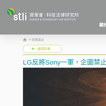
關
>
媒體露出
返回列表
LG反將Sony一軍，企圖禁