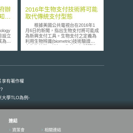
府辦
2016年生物支付技術將可能
知識
取代傳統支付型態
根據美國公共電視台在2016年1
ology
月6日的新聞，指出生物支付將可能成
0月設立
為新興支付工具。生物支付之定義為
；其為英
利用生物辨識(biometric)技術驗證個
人生物特徵，諸如：指紋、虹膜等進
ergy &
行支付。採用生物支付技術，未來將
之轄下機
無須使用信用卡或行動裝置，僅需要
blic
個人生物特徵之辨識即可完成交易。
此轉變將使未來交易更加快速、便
帶來經
利，但同時，生物支付的安全性卻也
不無疑義。 即便生物辨識屬於高
片享有著作權
權、專
層級的資訊安全保護機制，但水能載
?
程、專
舟，亦能覆舟。生物辨識利用生物不
於公部
可變之特性進行身分識別，涉及高度
大學TLO為例-
060
個人隱私，為妥善保護個人資訊安
係指使
全，需訂立生物辨識相關規範加以管
激創新
制，否則將衍生許多法律問題。
研發，
例如：在2015年6月，美國線上出版
連結
al
商Shutterfly公司被控訴違法蒐集個人
資料。原告稱其並非Shutterfly公司之
資策會
相關連結
其對自
註冊使用者，也從未同意其生物辨識