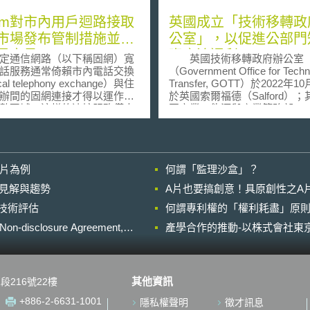
com對市內用戶迴路接取
英國成立「技術移轉政
市場發布管制措施並徵
公室」，以促進公部門
界意見
資產流通利用
通信網路（以下稱固網）寬
英國技術移轉政府辦公室
話服務通常倚賴市內電話交換
（Government Office for Techn
al telephony exchange）與住
Transfer, GOTT）於2022年1
辦間的固網連接才得以運作，
於英國索爾福德（Salford）
數區域，這樣的連接服務僅由
國商業、能源與產業策略部
個實體網路業者所提供。有鑑
（Department for Business, En
國通訊管理局（The Office
Industrial Strategy, BEIS）
mmunications，Ofcom）遂對市
構，設立之旨在於促進公部門（pu
路接取批發（wholesale
sector）知識資產（knowledge
影片為例
何謂「監理沙盒」？
l access, WLA）市場的規範發布
asset）流通利用，以為英國
詢文件，其目的除希望能促進
濟、社會及財政上效益。 所謂
的晚近見解與趨勢
A片也要搞創意！具原創性之A
路的投資外，也要保障消費者
「知識資產」係指—智慧財產
進行技術評估
高額的使用費。 為了達
何謂專利權的「權利耗盡」原則
門技術、資料、品牌、業務流
的願景，Ofcom要求英國電信
家資源及技術等；目前英國關
losure Agreement,
產學合作的推動-以株式會社東京
ish Telecom, BT）旗下提供
門知識資產之估值，總計約超過1
務之子公司Openreach需允許
億英鎊。而所謂「技術移轉」
爭業者得以使用其網路銷售寬
這些資產與他機構分享，以刺
予人民或企業。Openreach提
及帶動新產品、流程及服務的
其他資訊
段216號22樓
傳輸速率的服務方案，並依不
並促進更多商業創投（commerci
對服務提供者收取不同的批發
venture）的可能。 GOTT具有跨
+886-2-6631-1001
隱私權聲明
徵才訊息
根據Ofcom的分析結果，
部門的職權，使公部門可增強