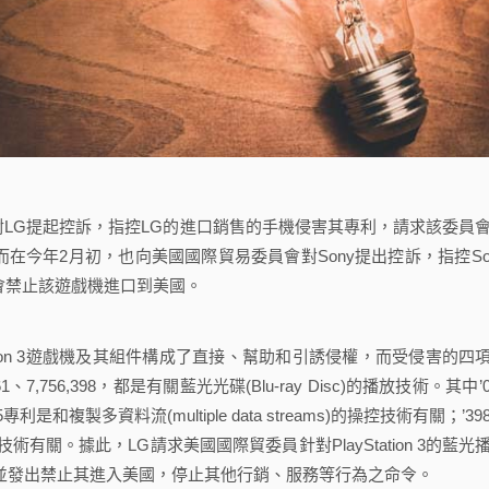
)對LG提起控訴，指控LG的進口銷售的手機侵害其專利，請求該委員
在今年2月初，也向美國國際貿易委員會對Sony提出控訴，指控So
委員會禁止該遊戲機進口到美國。
ation 3遊戲機及其組件構成了直接、幫助和引誘侵權，而受侵害的四
961、7,756,398，都是有關藍光光碟(Blu-ray Disc)的播放技術。其中’0
和複製多資料流(multiple data streams)的操控技術有關；’39
關。據此，LG請求美國國際貿委員針對PlayStation 3的藍光
ation)，並發出禁止其進入美國，停止其他行銷、服務等行為之命令。