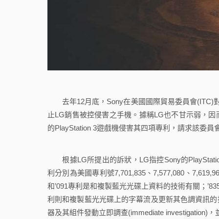
去年12月底，Sony在美國國際貿易委員會(ITC
止LG銷售被控侵害之手機。據稱LG也不甘示弱，因而
的PlayStation 3遊戲機侵害其四項專利，請求該
根據LG所提出的訴狀，LG指控Sony的PlaySt
利分別為美國專利號7,701,835、7,577,080、7,619,
和’091專利是和複製藍光光碟上資料的技術有關；’835專利是
利則和複製藍光光碟上的字幕流及更新其色調資訊的技術有
器及其組件發動立即調查(immediate investig