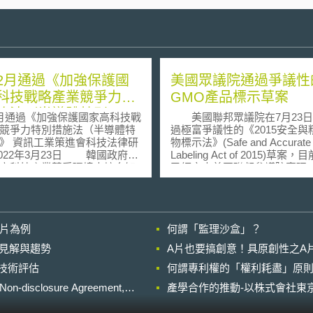
2月通過《加強保護國
美國眾議院通過爭議性
科技戰略產業競爭力特
GMO產品標示草案
施法（半導體特別
月通過《加強保護國家高科技戰
美國聯邦眾議院在7月23日
》
競爭力特別措施法（半導體特
過極富爭議性的《2015安全與
科技法律研
物標示法》(Safe and Accurate 
2年3月23日 韓國政府意
Labeling Act of 2015)草案
高科技產業競爭環境中培育知
已經交由美國聯邦參議院審理
，以及保護國家戰略產業發展
成參議院二讀程序，交由參議
性。2019年修訂《防止產業技
業、營養與森林委員會(Committe
及產業技術保護法》（下稱產
Agriculture, Nutrition, and For
保護法），針對國家核心技術
理。本案主要目的在於替自願
影片為例
何謂「監理沙盒」？
侵害行為加以重罰外；復於
改造與非基因改造標示建立一
1年12月提出《國際霸權技術競爭
的聯邦標準。引發爭議的是本
的晚近見解與趨勢
A片也要搞創意！具原創性之A
技保護策略》（下稱韓國科技
203條b項的規定，該條款規定
進行技術評估
略），並於2022年2月3日通過
何謂專利權的「權利耗盡」原則
州建立強制性基因改造產品標
保護國家高科技戰略產業競爭
度。 該案由堪薩斯州選出的共和
losure Agreement,
產學合作的推動-以株式會社東京
措施法》[1]，於同年8月4日生
黨籍聯邦眾議員Mike Pompe
明如下： 壹、韓國高科技
根據他及本案最主要的遊說團