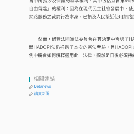
言中所指涉及保護的基本權利，其中包括宣言第9條
自由傳達」的權利：因為在現代民主社會發展中，使
網路服務之裁罰行為本身，已損及人民接近使用網路
然而，儘管法國憲法委員會在其決定中否認了HAD
體HADOPI法仍通過了本次的憲法考驗，且HADO
例中將會如何解釋適用此一法律，顯然是日後必須持
相關連結
Betanews
讀賣新聞