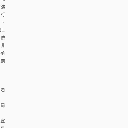
前述
立行
）、
L.
後依
行非
事前
裁罰
用者
刑罰
權宣