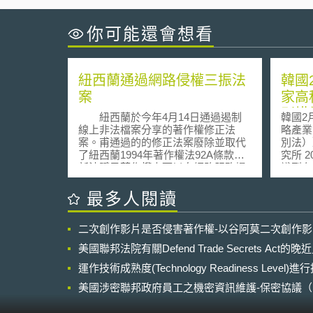
你可能還會想看
紐西蘭通過網路侵權三振法
韓國
案
家高
別措
紐西蘭於今年4月14日通過遏制
韓國2
法）
線上非法檔案分享的著作權修正法
略產業
案。甫通過的的修正法案廢除並取代
別法）》 資訊工業策進會
了紐西蘭1994年著作權法92A條款。
究所 202
新法賦予著作權人可以向網路服務提
識到在
供者提交侵權使用者的侵權證據，並
識人才
要求網路服務提供者通知該使用者停
的重要
最多人閱讀
止侵權行為之權利。若侵權使用者在
術外流
三次通知後仍未停止侵權行為，則著
業技術
二次創作影片是否侵害著作權-以谷阿莫二次創作
作權人可以在著作權法院提出損害賠
外流及
償請求，此一請求賠償金額最高可達1
202
美國聯邦法院有關Defend Trade Secrets Act
萬5千元紐幣。 而備受爭論的斷
下之科
網措施，在本次修正法案中暫時被保
運作技術成熟度(Technology Readiness Level)
保護策
留而未立刻生效，待觀察前述通知與
《加強
美國涉密聯邦政府員工之機密資訊維護-保密協議（Non-disc
損害補償機制是否能有效的遏制網路
力特別
NDA）之使用
侵權行為，若前述機制仍無法達成制
效。分別說