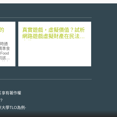
的
真實遊戲，虛擬價值？試析
網路遊戲虛擬財產在民法的
定位
時通
精準食
Food
，目前該案
，並完
院農
e on
estry)審
性基因
套統一
案第
片享有著作權
禁止各
?
示制
大學TLO為例-
o提出。
體美國