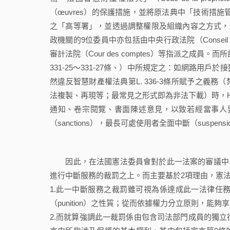
（œuvres）的保護措施，並將原法典中「技術措施管理署」（l'Aut
之「高等署」，並透過調整權限及組織內容之方式，
政機關的9位委員中亦包括由中央行政法院（Conseil d'
審計法院（Cour des comptes）等指派之成
331-25〜331-27條、）中所規定之：如網路用戶於接
然違反智慧財產權法典第L. 336-3條所賦予之
法複製、再現等；最常見之形式即為非法下載）時，HADOPI即
通知、卷宗閱覽、書面陳述意見，以致若經當事人
（sanctions），最長可處使用者全面中斷（suspen
因此，在法國憲法委員會對於此一法案的審議中，其
進行中斷服務的裁罰之上。而主要基於2項理由，憲
1.此一中斷服務之裁罰雖可視為係達成此一法律任
（punition）之性質；從而依據權力分立原則，
2.而就算強調此一裁罰係由包含司法部門成員的獨立