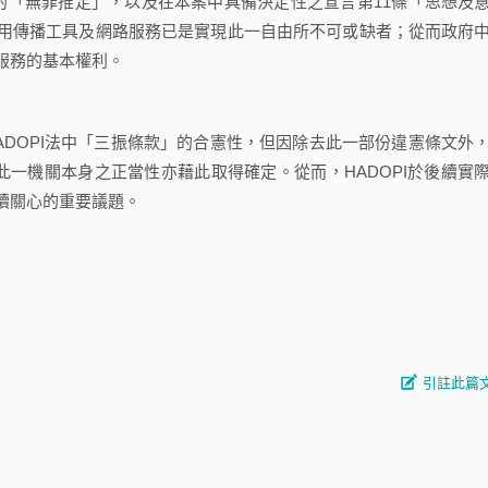
的「無罪推定」，以及在本案中具備決定性之宣言第11條「思想及
用傳播工具及網路服務已是實現此一自由所不可或缺者；從而政府
服務的基本權利。
OPI法中「三振條款」的合憲性，但因除去此一部份違憲條文外
PI此一機關本身之正當性亦藉此取得確定。從而，HADOPI於後續實
續關心的重要議題。
引註此篇