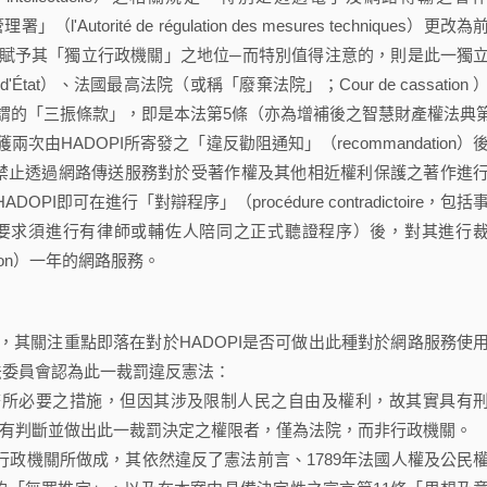
orité de régulation des mesures techniques）更改為
賦予其「獨立行政機關」之地位─而特別值得注意的，則是此一獨
État）、法國最高法院（或稱「廢棄法院」；Cour de cassation 
員。而所謂的「三振條款」，即是本法第5條（亦為增補後之智慧財產權法典第
獲兩次由HADOPI所寄發之「違反勸阻通知」（recommandation）
義務（禁止透過網路傳送服務對於受著作權及其他相近權利保護之著作進
可在進行「對辯程序」（procédure contradictoire，包括
要求須進行有律師或輔佐人陪同之正式聽證程序）後，對其進行
sion）一年的網路服務。
關注重點即落在對於HADOPI是否可做出此種對於網路服務使
法委員會認為此一裁罰違反憲法：
務所必要之措施，但因其涉及限制人民之自由及權利，故其實具有
能夠享有判斷並做出此一裁罰決定之權限者，僅為法院，而非行政機關。
行政機關所做成，其依然違反了憲法前言、1789年法國人權及公民