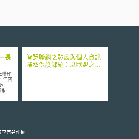
用長
智慧聯網之發展與個人資訊
隱私保護課題：以歐盟之因
應為例
止聯邦
”，但國
ty
將永久
站民眾之
0年
錄該用戶
活動，
更為容
s紀錄
片享有著作權
與密碼