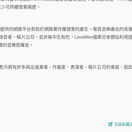
re至少可持續營業兩週。
eWire提供的網路平台有助於網路著作權侵害的產生。每首音樂產出的背
音者，唱片公司，並非無中生有的，LimeWire檔案分享網站利用
理的音樂授權金。
，並表示將有許多與出版業者、作曲家、表演者、唱片公司的會談，就
引註此篇