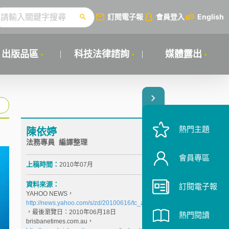
訂閱電子報
會員登入
English
出版品區
科技法律諮詢
媒體露出
熱門主題
陳依婷
法務專員 編譯整理
會員專區
上稿時間：
2010年07月
資料來源：
訂閱電子報
YAHOO NEWS，
http://news.yahoo.com/s/zd/20100616/tc_zd/251879
，最後瀏覽日：2010年06月18日
熱門閱讀
brisbanetimes.com.au，