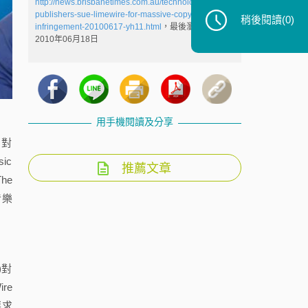
http://news.brisbanetimes.com.au/technology/music-
publishers-sue-limewire-for-massive-copyright-
稍後閱讀
(0)
infringement-20100617-yh11.html
，最後瀏覽日：
2010年06月18日
用手機閱讀及分享
日對
ic
推薦文章
The
音樂
)對
re
要求