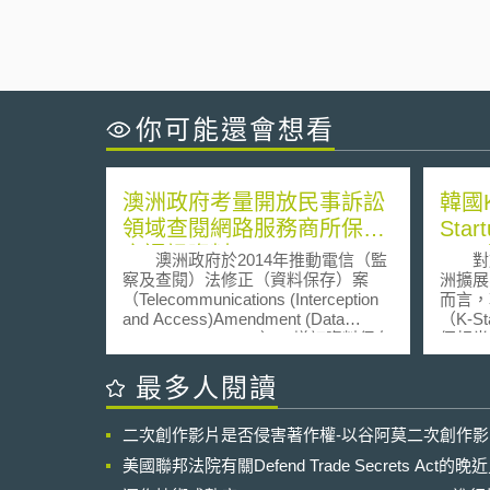
你可能還會想看
澳洲政府考量開放民事訴訟
韓國K
領域查閱網路服務商所保存
Star
之通訊資料
20
澳洲政府於2014年推動電信（監
對於
入亞
察及查閱）法修正（資料保存）案
洲擴展
（Telecommunications (Interception
而言，
and Access)Amendment (Data
（K-St
Retention) Bill 2014），增訂資料保存
個相當
規範，其目的在於打擊重大犯罪、恐
中小企
怖主義、國際組織犯罪等，其措施為
家IT
最多人閱讀
要求國內網路服務商須保留用戶之通
202
訊資料，並保存期間至少2年，對此，
請。 該計畫為亞洲地區首次全額
二次創作影片是否侵害著作權-以谷阿莫二次創作
當時情報及保安事務議會聯合委員會
由政府
（下稱委員會）於評估該修正案時，
入韓國
美國聯邦法院有關Defend Trade Secrets Act
卻發現一項爭議問題，即民事訴訟當
新創企