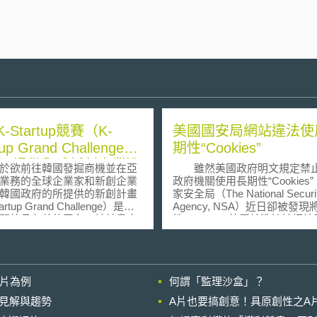
-Startup競賽（K-
美國國安局網站違法使
tup Grand Challenge
期性“Cookies”
20）提供全球新創企業進
欲前往韓國發掘商機並在亞
雖然美國政府明文規定禁
洲市場的重要管道
業務的全球企業家和新創企業
政府機關使用長期性“Cookies
韓國政府的所提供的新創計畫
家安全局（The National Securi
artup Grand Challenge）是一
Agency, NSA）近日卻被發現
開放且友善的平台，該計畫由
性“Cookies”放置於造訪該網
業和新興企業部（MSS）和國
電腦之情形，且保存期限長達3
產業促進局（NIPA）主導，於
（直到2035年）。 所謂
0年5月起接受全球新創企業申
“Cookies”，指於使用者端紀
造訪某一網站的過程與從事之
影片為例
何謂「監理沙盒」？
資助的計畫，旨在支持希望進
以使得下次進行相同網路瀏覽
並進一步開拓國際市場的外國
易之工具。例如，透過Cookie
的晚近見解與趨勢
A片也要搞創意！具原創性之A
業，其申請基本條件如下： 7
的功能，使用者就可以將帳號