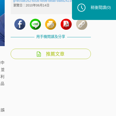
g=ec5ae262-6c08-489e-beab-9aed2423450e
，最後
瀏覽日：2010年06月14日
稍後閱讀
(0)
用手機閱讀及分享
推薦文章
條中
，並
專利
產品
錯誤