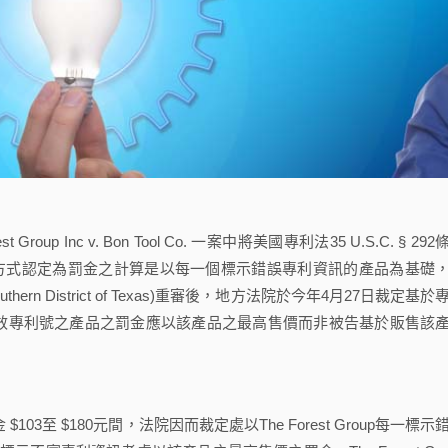
 Inc v. Bon Tool Co. 一案中將美國專利法35 U.S.C. § 292
g)的罰金計算方式認定為罰金之計算是以每一個標示錯誤專利資訊的產品為基礎
he Southern District of Texas)重審後，地方法院於今年4月27日裁定基於
無效專利號之產品之罰金應以該產品之最高售價而非被告基於販售該
$103至 $180元間，法院因而裁定處以The Forest Group每一標示