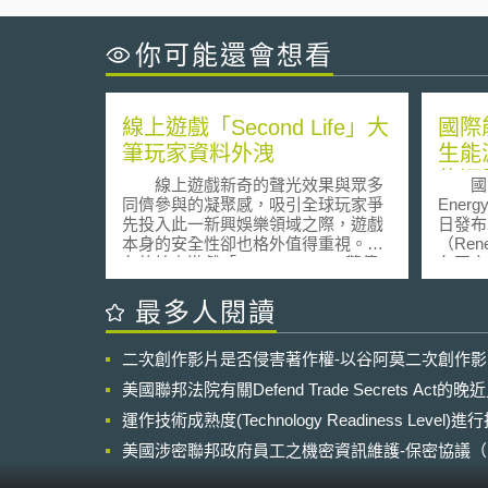
你可能還會想看
線上遊戲「Second Life」大
國際
筆玩家資料外洩
生能
能源
線上遊戲新奇的聲光效果與眾多
國際能源
勢
同儕參與的凝聚感，吸引全球玩家爭
Energ
先投入此一新興娛樂領域之際，遊戲
日發布
本身的安全性卻也格外值得重視。知
（Ren
名的線上遊戲「 Second Life 」驚傳
各國之
個人資料外洩事件，遊戲營運商「
況，並
Linden Lab 」 9 月 10 號發布公開聲
間在電
最多人閱讀
明，表示「 Second Life 」遊戲伺服
同時提
器於同月 6 日遭到駭客入侵，總計約
礙。報告
二次創作影片是否侵害著作權-以谷阿莫二次創作
有 65 萬名玩家的個人資料遭竊。
危機加速
廣受全球玩家青睞的多人線上角
所導致
美國聯邦法院有關Defend Trade Secrets Act
色扮演遊戲（ Massive Multiplayer
推動再
Online Role Playing Game ；
運作技術成熟度(Technology Readiness Level)
四五年
MMORPG ）「 Second Life 」採取
畫，以
美國涉密聯邦政府員工之機密資訊維護-保密協議（Non-disc
全然的 3D 介面（ three-dimensional
（Infl
NDA）之使用
），遊戲當中所有的虛擬物件，包括
使20