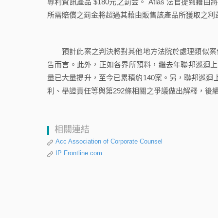
專利資訊產品 $180元之罰金。 Atlas 法官提到藉由
所需賠償之罰金將超過其藉由販售該產品所獲取之利益
預計此案之判決將對其他地方法院於處理類似案件
告而言。此外，正如各界所預料，繼去年聯邦巡迴上
量已大量提升，至今已累積約140案。另，聯邦巡迴上訴法院亦
利、舉證責任等與第292條相關之爭議做出解釋，後
相關連結
Acc Association of Corporate Counsel
IP Frontline.com