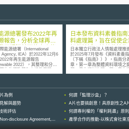
能源總署發布2022年再
日本發布資料素養指南
源報告，分析全球再生
料處理篇，旨在促使企
發展現況並預估未來趨
解便於活用於數位技術
總署（International
日本獨立行政法人情報處理推
務的資料管理方法
y Agency, IEA）於2022年12月6
於2025年7月發布《資料素養
2022年再生能源報告
（下稱《指南》）》，指南分
ewable 2022），其整理和分析
章，第一章為整體資料環境之
再生能源政策和市場發展現
第二章為資料治理；第三章為
預測再生能源於2022至2027年
數位技術活用案例與工具利用
力、交通和供熱的部署情況，
第二章中的資料處理篇，主要
出相關產業在發展上的主要障
企業理解有利活用於數位技術
重點如下： （1）能源
的資料管理方法。 《指南》資料處理
影片為例
何謂「監理沙盒」？
再生能源成長 烏俄戰爭
篇指出，資料的生命週期涵蓋
之能源危機，迫使各國加速其
計、資料蒐集、外部資料連動
的晚近見解與趨勢
A片也要搞創意！具原創性之A
生能源之政策，例：中國的十
整合、資料處理、資料提供、
進行技術評估
規劃、歐盟的REPowerEU計
何謂專利權的「權利耗盡」原則
積以及資料銷毀等不同階段。
及美國的降低通膨法案
南》建議在資料生命週期的各
losure Agreement,
產學合作的推動-以株式會社東京
ation Reduction Act）等等，將
盡可能的不要有人類的介入。
22至2027年間全球的再生能源裝
言，資料蒐集可以透過感測器