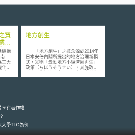
之資
地方創生
業理
與服
進機構
「地方創生」之概念源於2014年
指南
日本安倍內閣所提出的地方治理新模
為三大
式，又稱「激勵地方小經濟圈再生」
變化；
政策（ちほうそうせい），其施政重
資料、
點主要為解決三大問題：人口高齡化
。指南
和負成長造成的勞動力人口的減少、
為促使
人口過度集中都會區（尤其是東京）
與服務
以及地方人口外流以致人力資源不足
而使地方經濟發展面臨困境之情形。
資料設
自2008年以來，日本人口開始加
、資料
劇下降，導致消費和經濟實力下降，
片享有著作權
資料累
成為日本經濟和社會的沉重負擔。為
?
《指
解決該情況，國家與地方合作對地區
階段，
發展持續落實、檢討、修正相關政
大學TLO為例-
舉例而
策。政策原則為自立性、未來性、區
或系統
域性、直接性、結果導向；政策內容