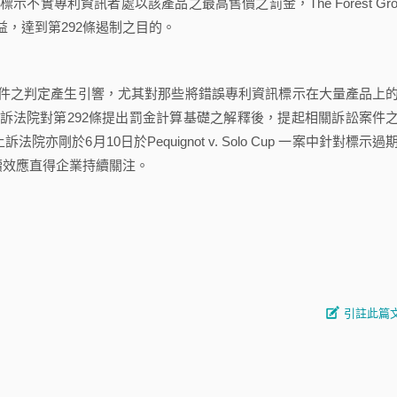
將標示不實專利資訊者處以該產品之最高售價之罰金，The Forest Gro
，達到第292條遏制之目的。
之判定產生引響，尤其對那些將錯誤專利資訊標示在大量產品上
訴法院對第292條提出罰金計算基礎之解釋後，提起相關訴訟案件
剛於6月10日於Pequignot v. Solo Cup 一案中針對標示過
續效應直得企業持續關注。
引註此篇