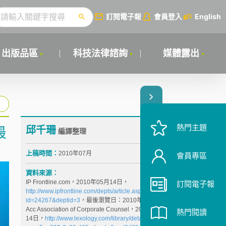
訂閱電子報
會員登入
English
出版品區
科技法律諮詢
媒體露出
熱門主題
邱千珊
最
編譯整理
上稿時間：
2010年07月
會員專區
資料來源：
IP Frontline.com，2010年05月14日，
訂閱電子報
http://www.ipfrontline.com/depts/article.asp?
id=24267&deptid=3
，最後瀏覽日：2010年06月14日
Acc Association of Corporate Counsel，2010年05月
熱門閱讀
14日，
http://www.lexology.com/library/detail.aspx?