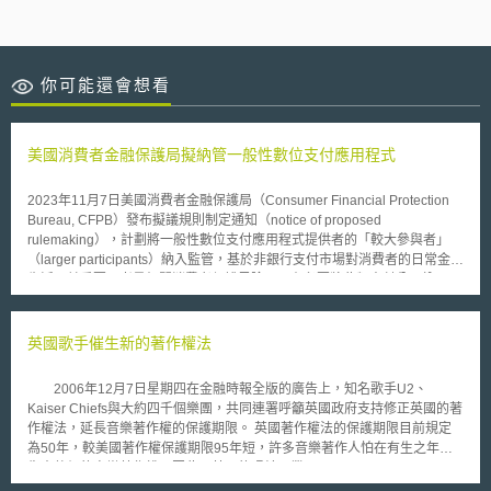
你可能還會想看
美國消費者金融保護局擬納管一般性數位支付應用程式
2023年11月7日美國消費者金融保護局（Consumer Financial Protection
Bureau, CFPB）發布擬議規則制定通知（notice of proposed
rulemaking），計劃將一般性數位支付應用程式提供者的「較大參與者」
（larger participants）納入監管，基於非銀行支付市場對消費者的日常金融
生活日益重要，考量相關消費者保護風險，而有必要將此類支付公司納入
《消費者金融保護法》（Consumer Financial Protection Act, CFPA）的監
管範圍。 根據擬議規則，「提供一般性數位支付應用程式」是指消費者藉
由應用程式的資金轉帳功能和數位錢包功能，進行「一般性」數位支付交易
英國歌手催生新的著作權法
的應用程式。申言之，該數位支付應用程式係用於一般性產品或服務的消
費，而非特定供應商所提供，且僅限用於支付其所提供商品或服務之數位交
2006年12月7日星期四在金融時報全版的廣告上，知名歌手U2、
易手段。 此外，「較大參與者」之定義為透過行動通訊或網路應用程式提
Kaiser Chiefs與大約四千個樂團，共同連署呼籲英國政府支持修正英國的著
供數位錢包或個人對個人（person-to-person, P2P）支付的非銀行機構，
作權法，延長音樂著作權的保護期限。 英國著作權法的保護期限目前規定
並每年完成超過500萬筆支付交易，且該機構不屬於《小型企業法》
為50年，較美國著作權保護期限95年短，許多音樂著作人怕在有生之年會
（Small Business Act, SBA）所定義的小型企業（small business），根據
失去他們的音樂著作權。因此，英國的唱片工業((BPI, British
CFPB估計，擬議規則將擴大監管於現行17家非銀行支付機構，其全年交易
Phonographic Industry)已經進行推動修改英國著作權法，希望延長英國著