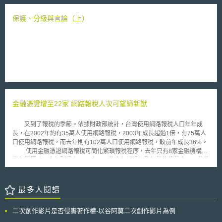
金額將近130億美元。 有鑑於消費者資訊貨幣化（Monetization）之資料治
作權法保護期限，但有政府智慧財產權意見書卻建議政府維持原本英國著作
理議題，及數位支付領域的大型科技公司因持續發展而產生市場壟斷疑慮，
權法之規定。 政府智慧財產權意見書的作者，安德魯高爾說，延長音樂著
保護、分級與言論（上）
CFPB擬藉由此項擬議規則擴大監管措施，將美國大型數位支付科技公司納
作權的保護期限超過50年，只會有利於已經很有錢的少數知名巨星。 錄音
入監管，要求其遵守CFPA的規範，使數位支付領域的非銀行機構及存款機
製品播放版權有限公司的發言人，肯尼斯哈瑞斯表示，那些音樂著作人採取
構同步受到監管，一方面維持數位支付市場之公平競爭環境，並同時確保消
在廣告版面上表達他們的訴求，是因為他們關切得著作權議題，竟然不被重
費者受到CFPA的保障，降低消費者在使用數位支付時的交易風險。 近年我
視，所以想用這項空前的舉動，來支持修正英國著作權法，延長著作權保護
國因疫情的零接觸政策及數位經濟時代來臨，數位支付應用因而蓬勃發展，
期限。 延長著作權期限的議題不僅僅只是對巨星高要求的特殊待遇，而是
我國於2023年11月21日三讀通過《金融消費者保護法》修正案，將電子支
必須讓那些難以維持生計的音樂著作人能被法律公平的對待。
付業納入金融服務業，逐步加強金融消費者權益保護，我國應持續追蹤外國
金融消費者保障動態，在金融消費者保障上持續前進。
金融憑證增至22家 網路報稅人次可望締新猷
又到了報稅的季節。依據財政部統計，台灣使用網路報稅人口年年成
長，在2002年約有35萬人使用網路報稅，2003年成長超過1倍，有75萬人
口使用網路報稅，而去年則有102萬人口使用網路報稅，較前年成長36%。
使用金融憑證網路報稅可簡化繁瑣報稅程序，去年只有8家金融機構提
供報稅服務，今年則提高至22家，預估今年透過網路報稅的納稅人，可望衝
破歷年人數。包括元富證、元京証、台証證、日盛金控、國泰、新光人壽等
22家金融機構，己於3月17日經財政部審核通過，可使用台灣網路認證公司
之網路銀行、網路下單及網路保險憑證用於94年個人綜合所得稅網路結算申
最多人閱讀
報，透過申報軟體，使用「金融憑證」即可查詢下載93年度「夫、妻、未成
年子女」之戶籍資料、扣 (免)繳及股利憑單所得資料，逐筆確認修正無誤，
二次創作影片是否侵害著作權-以谷阿莫二次創作影片為例
由電腦自動試算稅額後，傳輸申報資料，並自行列印收執聯保存，完成報稅