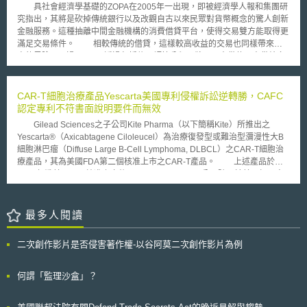
任何電力及電能。英國政府的基本概念係基於使市場能夠實現價格、質量的
具社會經濟學基礎的ZOPA在2005年一出現，即被經濟學人報和集團研
競爭，也希望創新的彈性解決方案能夠與更多傳統解決方案相互競爭。
究指出，其將是砍掉傳統銀行以及改觀自古以來民眾對貨幣概念的驚人創新
智慧彈性的能源系統能帶給英國的好處包括以下：高效率的發電與調
金融服務。這種抽離中間金融機構的消費借貸平台，使得交易雙方能取得更
度、降低能源費用、增加消費者選擇、緩解氣候變遷對能源系統的損害、增
滿足交易條件。 相較傳統的借貸，這樣較高收益的交易也同樣帶來較
加需量反應及儲能的應用、促進新興服務的提供、確保能源供應安全、移轉
高的風險。不過，ZOPA透過包括信用評等分類、將同一出借款項出借給多
尖峰負載需求、簡化新能源技術整合既有系統的難度、出口低碳能源專業技
人等方式，期使風險降到最低。不過，出借人也要特別注意相關法律議題。
術及知識服務、搭配天然氣補充間歇性能源之不足、避免關鍵能源基礎設施
依據英國1974年之消費者信用貸款法案（Consumer Credit Act），任何在
的不必要或重複的投資、可出口過剩能源至他國、推動能源產業的新商業模
從事商業交易行為中出借金錢之人，且非偶而為之者，應取得公平貿易部
CAR-T細胞治療產品Yescarta美國專利侵權訴訟逆轉勝，CAFC
式等等。 對本文件的積極回應以及更廣泛的參與將有助於形成2017年
（Office of Fair Trading/ OFT）核發之消費者信用貸款執照（Consumer
認定專利不符書面說明要件而無效
春季公布的政策方案，未來該方案將闡明英國政府計劃採取的具體行動，以
Credit License），否則為觸犯刑法，會被處以刑罰或罰鍰。目前，在ZOPA
消除市場障礙、改善價格信號、促進創新、形塑能源系統中各方角色和責
Gilead Sciences之子公司Kite Pharma（以下簡稱Kite）所推出之
可借入之金額已超過15,000英鎊，未來勢必繼續發展，且不排除跨入現有銀
任，將英國未來導向更智慧、更靈活的能源系統，以滿足消費者和企業對於
Yescarta®（Axicabtagene Ciloleucel）為治療復發型或難治型瀰漫性大B
行業務範圍。
現在及未來的能源需求。
細胞淋巴瘤（Diffuse Large B-Cell Lymphoma, DLBCL）之CAR-T細胞治
療產品，其為美國FDA第二個核准上市之CAR-T產品。 上述產品於
2017年獲美國FDA核准上市後，Juno therapeutics公司隨即於美國加州中
區聯邦地院起訴Kite，主張Yescarta侵害Juno therapeutics之美國
7,446,190號專利「編碼嵌合T細胞受體之核酸（Nucleic acids encoding
chimeric T cell receptors）」（以下簡稱190專利），2019年陪審團認定
最多人閱讀
Kite成立專利侵權，裁定損害賠償額為7.78億美元；於2020年法院進一步認
定Kite有蓄意侵權行為，再判定需增加50%之損害賠償金，使損害賠償總額
二次創作影片是否侵害著作權-以谷阿莫二次創作影片為例
超過11億美元。 本案上訴後，美國聯邦巡迴上訴法院（US Court of
Appeals for the Federal Circuit, 以下簡稱 CAFC）於2021年8月26日推翻
原審判決，認定190專利不符書面說明（Written Description）要件而無
何謂「監理沙盒」？
效。CAFC認為190專利請求項所請求之單鏈可變區片段抗體（single-chain
variable fragment, scFv）結合部涵蓋過廣，包括可結合「任何」標的之