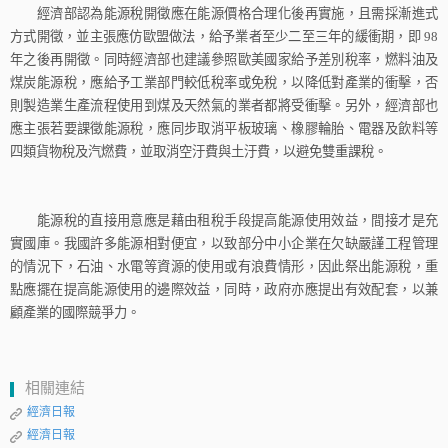
經濟部認為能源稅開徵應在能源價格合理化後再實施，且需採漸進式
方式開徵，並主張應仿歐盟做法，給予業者至少二至三年的緩衝期，即
98
年之後再開徵。同時經濟部也建議參照歐美國家給予差別稅率，燃料油及
煤炭能源稅，應給予工業部門較低稅率或免稅，以降低對產業的衝擊，否
則製造業生產流程使用到煤及天然氣的業者都將受衝擊。另外，經濟部也
應主張若要課徵能源稅，應同步取消平板玻璃、橡膠輪胎、電器及飲料等
四類貨物稅及汽燃費，並取消空汙費與土汙費，以避免雙重課稅。
能源稅的直接用意應是藉由租稅手段提高能源使用效益，間接才是充
實國庫。我國許多能源相對便宜，以致部分中小企業在欠缺嚴謹工程管理
的情況下，石油、水電等資源的使用或有浪費情形，因此祭出能源稅，重
點應擺在提高能源使用的邊際效益，同時，政府亦應提出有效配套，以兼
顧產業的國際競爭力。
相關連結
經濟日報
經濟日報