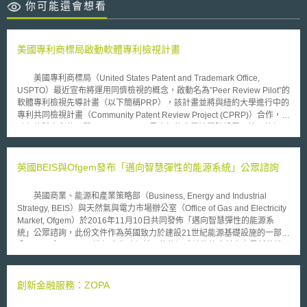
你可能還會想看
美國專利商標局啟動軟體專利檢視計畫
美國專利商標局（United States Patent and Trademark Office,
USPTO）最近宣布將運用同儕檢視的概念，啟動名為”Peer Review Pilot”的
軟體專利檢視先導計畫（以下簡稱PRP），該計畫並將與紐約大學進行中的
專利共同檢視計畫（Community Patent Review Project (CPRP)）合作，以
確保軟體專利的品質。 CPRP乃是由紐約大學法學院設置及管理的網
站，該網站允許技術專家進一步予以檢視並提供相關資訊的機會，希望專利
申請案在經過同儕檢視後，才進一步送交官方審查，藉此縮減審查程序的時
間；而UPSTO的PRP也有類似的運作概念，PRP計畫在USPTO開始進行官
英國BEIS與Ofgem發布「邁向智慧彈性的能源系統」公眾諮詢
方的專利審查工作之前，提供ICT領域的技術專家一個針對專利申請書專的
權利主張，提出技術之參考註解（annotated technical references）的機
英國商業、能源和產業策略部（Business, Energy and Industrial
會。 USPTO指出，專利審查官員唯有在資訊充分的前提下，才能做出
Strategy, BEIS）與天然氣與電力市場辦公室（Office of Gas and Electricity
正確的決定，考量專利審查官員必須在有限的時間內找出正確的訊息以對個
Market, Ofgem）於2016年11月10日共同發佈「邁向智慧彈性的能源系
別案件做出決定，而軟體相關技術的來源碼又不容易取得，也沒有完整的紀
統」公眾諮詢，此份文件作為英國致力於建設21世紀能源基礎設施的一部
錄可供查詢，因此USPTO大膽採用同儕檢視的方法，期能藉此改善軟體專
分，BEIS和Ofgem正進行合作確保英國的能源系統能夠應付未來最新的挑
利的審查時間與品質。
戰，並利用創新技術提供工作機會以及更好的服務。智慧彈性的能源系統將
為英國消費者和經濟帶來顯著的好處，協助英國更靈活地使用能源，提高整
個能源系統的使用效率。 本文件指出，消費者是智慧彈性能源系統發
創新金融服務：ZOPA
展的核心，該系統可提供消費者選擇並控制如何用電，包括由消費者產生的