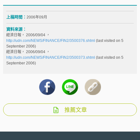
上稿時間：
2006年09月
資料來源：
經濟日報， 2006/09/04 ，
http://udn.com/NEWS/FINANCE/FIN2/3500376.shtml
(last visited on 5
September 2006)
經濟日報， 2006/09/04 ，
http://udn.com/NEWS/FINANCE/FIN2/3500373.shtml
(last visited on 5
September 2006)
推薦文章