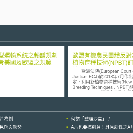
型運輸系統之頻譜規劃
歐盟有機農民團體反對
考美國及歐盟之規範
植物育種技術(NPBT)
法
歐洲法院(European Court o
Justice, ECJ)於2018年7月作
定，利用新植物育種技術(New Pl
Breeding Techniques , NPBT
(mutagenesis)所得之作物亦
改造生物(genetically modified
organism , GMO)，因此須適
的基因改造生物管制指令(GM
Directive 2001/18/EC)。 對於不
影片為例
何謂「監理沙盒」？
涉及外源基因添加的新植物育
術，是否應視為基因改造生物
的晚近見解與趨勢
A片也要搞創意！具原創性之A
獨立於添加外源基因之基因改