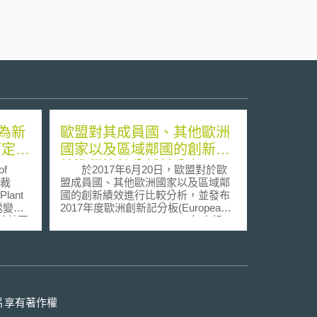
為新
歐盟對其成員國、其他歐洲
訂定新
國家以及區域鄰國的創新績
效進行比較分析並公布2017
f
於2017年6月20日，歐盟對於歐
年歐洲創新計分板報告
出裁
盟成員國、其他歐洲國家以及區域鄰
ant
國的創新績效進行比較分析，並發布
)誘變
2017年度歐洲創新記分板(European
屬於基因
Innovation Scoreboard, EIS)年度報
告。它涵蓋歐盟成員國以及冰島、以
用歐盟
色列、前南斯拉夫的馬其頓共和國、
O
挪威、塞爾維亞、瑞士、土耳其和烏
克蘭。在全球少數指標中，EIS也對
種技
澳大利亞、巴西、加拿大、中國、印
，並需
度、日本、俄羅斯、南非、韓國及美
片享有著作權
造生物
國進行了評估。 EIS 2017排名與