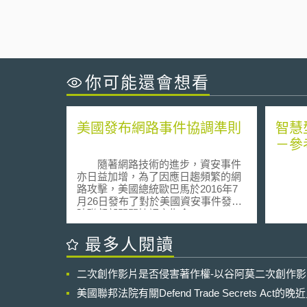
你可能還會想看
美國發布網路事件協調準則
智慧
－參
隨著網路技術的進步，資安事件
亦日益加增，為了因應日趨頻繁的網
路攻擊，美國總統歐巴馬於2016年7
月26日發布了對於美國資安事件發生
時聯邦部門間協調之指令
（PRESIDENTIAL POLICY
DIRECTIVE/PPD-41），該指令不僅
最多人閱讀
提出聯邦政府對於資安事件回應的處
理原則，並建立了聯邦政府各部門間
二次創作影片是否侵害著作權-以谷阿莫二次創作
對於發生重大資安事件時之協調指
引。 指令中就資安事件及重大資
美國聯邦法院有關Defend Trade Secrets Act
安事件進行了定義：資安事件包含資