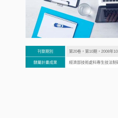
刊登期別
第20卷，第10期，2008年1
隸屬計畫成果
經濟部技術處科專生技法制