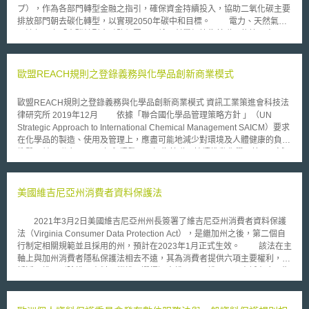
プ），作為各部門轉型金融之指引，確保資金持續投入，協助二氧化碳主要
排放部門朝去碳化轉型，以實現2050年碳中和目標。 電力、天然氣及
石油部門之「去碳轉型金融路徑圖」，係以科學根據為基礎，依據日本國內
電力、天然氣、石油部門之現況及相關政策規劃，導入現階段具可行性之技
術，確實推動減少二氧化碳排放；同時並針對未來技術的發展與革新目標訂
定時間表，確保技術與各部門未來之發展能有助日本於2050年達成碳中和
歐盟REACH規則之登錄義務與化學品創新商業模式
目標。一方面於企業欲透過轉型金融取得資金時，指引企業針對其現行氣候
變遷對策進行檢討；另一方面，亦可協助金融機構審視企業於轉型融資時所
歐盟REACH規則之登錄義務與化學品創新商業模式 資訊工業策進會科技法
提出之轉型策略與措施，以判斷是否符合轉型金融之資格。各部門主要重點
律研究所 2019年12月 依據「聯合國化學品管理策略方針 」（UN
如下： 電力：2020年開始導入轉型燃料（生質能、氫、氨與天然氣之混和
Strategic Approach to International Chemical Management SAICM）要求
燃燒），並逐步淘汰傳統火力發電；2030年確立去碳燃料（純生質能、
在化學品的製造、使用及管理上，應盡可能地減少對環境及人體健康的負面
氫、氨火力發電、再生能源等）相關技術，並推動商用化。 石油：2020年
衝擊，並以聯合國2030年永續發展目標為基礎，持續推動化學品管理，減
起開發石油製程節能技術，並推動轉型以天然氣為主要燃料；同時發展氫氣
少有毒物化學物質與危險材料的釋出，將全球的回收與安全再使用率提高，
製造技術、二氧化碳捕捉技術，於2030年達成商用化。 天然氣：2020年起
使化學品健全管理成為實現永續發展的必要條件，透過開發創新的化學品商
針對天然氣、液化石油氣進行節能製程、燃料利用效率、合成燃料相關技術
業模式與經濟活動，來促進綠色化學及永續發展之目標前進。 壹、歐盟
美國維吉尼亞州消費者資料保護法
開發，並擴大建置都市天然氣管線、確保液化石油氣配送途徑等。
REACH規則與登錄義務之要求 一、歐盟REACH規則之立法目的及意旨
歐盟於2006年以「化學品登錄、評價、許可及限制規則」
2021年3月2日美國維吉尼亞州州長簽署了維吉尼亞州消費者資料保護
（Registration, Evaluation, Authorization and Restriction of Chemicals,
法（Virginia Consumer Data Protection Act），是繼加州之後，第二個自
REACH）[1]，作為歐盟境內統一性化學物質管理法制。依據REACH規則
行制定相關規範並且採用的州，預計在2023年1月正式生效。 該法在主
第1條規定「本規章之目的為確保人類健康及環境之高度保障（high level of
軸上與加州消費者隱私保護法相去不遠，其為消費者提供六項主要權利，包
protection），包括促進對於因化學物質（substance）產生之危險之替代評
括近用權、刪除權、資料可攜權、選擇退出權、更正權，以及申訴在合理期
估方法，維護物質於歐洲內部市場之自由流通，及同時提高競爭力和創
間內未獲妥適處理之再申訴權；又或者在義務上要求企業進行資料的蒐集、
新。」其目的除管制歐盟境內之化學物質，來保護人類健康與環境安全，達
處理或利用時，需經當事人同意並且符合合理利用與必要範圍之限制，亦要
到永續發展之目的外，亦期望透過歐盟境內一致性的協調性規範，使化學物
求企業建立技術保障管理機制，以及向消費者提供隱私權政策。 該法