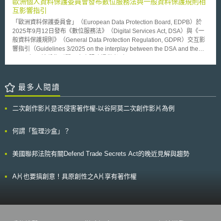
歐洲個人資料保護委員會發布數位服務法與一般資料保護規則相
質的流通能夠順暢，以促進經濟的發展。 二、歐盟REACH規則之登錄義務
與加州消費者隱私保護法也有些許不同之處，例如，該法並無賦予人民為一
互影響指引
要求 為掌握歐盟境內化學物質之風險管理與因應措施，REACH規則第
切訴訟行為之權，訴訟權掌握在檢察總長手中、該法案適用主體必須是控制
5條以下要求製造者或輸入者須完成化學物質本身或混合物或成品中化學物
「歐洲資料保護委員會」（European Data Protection Board, EDPB）於
或處理十萬筆以上消費者個人資料之企業，或是總收入50%來自於利用消費
質之登錄後，始得製造或輸入。登錄制度之建立有助於獲取更多化學物質的
2025年9月12日發布《數位服務法》（Digital Services Act, DSA）與《一
者個人資料，且該資料量總數達二萬五千筆以上之企業，相比加州消費者隱
資訊，並使相關產業之供應鏈及公眾獲知更多相關物質資訊。特別是，對於
般資料保護規則》（General Data Protection Regulation, GDPR）交互影
私保護法適用主體之資格更為寬鬆。無論就形式上或實質上而言，維吉尼亞
後續進行化學物質之風險管理，具有重要性之影響與作用。依REACH規則
響指引（Guidelines 3/2025 on the interplay between the DSA and the
州消費者資料保護法普遍被認為比加州消費者隱私保護法更加友善企業，並
第5條至第14條規定，登錄義務人（化學物質之製造者與輸入者）須提供其
GDPR）。這份指引闡明中介服務提供者（intermediary service
且廣泛得到亞馬遜等相關科技行業的支持。 在數位科技發展下，美國
生產或輸入之化學物質的相關資訊及暴露情境、暴露評估及風險特性等資
providers）於履行DSA義務時，應如何解釋與適用GDPR。 DSA與GDPR
的紐澤西州、猶他州，以及許多其他州政府，紛紛考慮進行相類似之資訊隱
訊，並且針對該物質應提出適當之風險管理措施的建議。 三、歐盟REACH
如何交互影響？ 處理個人資料的中介服務提供者，依據處理個資的目的和
私保護立法，此一趨勢發展已然勢不可擋。
規則之登錄義務對於產業之影響 由於製造商與輸入商須提供暴露情
方式或僅代表他人處理個資，會被歸屬於GDPR框架下的控制者或處理者。
最多人閱讀
境、暴露評價與風險評估報告之義務，該報告內容包含簡易資訊卡（the
此時，DSA與GDPR產生法規適用的交互重疊，服務提供者需同時符合DSA
simple infocard）、細節性摘要檔案（the detailed brief profile）及完整來
與GDPR的要求。具體而言，DSA與GDPR產生交互影響的關鍵領域為以
二次創作影片是否侵害著作權-以谷阿莫二次創作影片為例
源數據（the full source data）之資訊。該登錄義務對於上游供應鏈業者而
下： 1.非法內容檢測（Illegal content detection）：DSA第7條鼓勵中介服
言，往往面臨缺乏對物質情境與風險管理之相關資訊，例如其對於勞工與消
務提供者主動進行自發性調查，或採取其他旨在偵測、識別及移除非法內容
費者接觸之危害程度、化學物質之用途以及對於評價之風險應提出何安全建
或使其無法存取的措施。指引提醒，中介服務提供者為此採取的自發性行動
何謂「監理沙盒」？
議等[2]。除此之外，中小企業由於資源有限性、人力及成本的考量，相較於
仍須遵守GDPR要求的處理合法性，而此時最可能援引的合法性依據為
大型企業容易在物質資訊交換論壇（Substance Information Exchange
GDPR第6條第1項第f款「合法利益」（legitimate interests）。 2.通知與申
美國聯邦法院有關Defend Trade Secrets Act的晚近見解與趨勢
Forums, SIEF）遇到困難[3] 。 貳、創新化學品商業模式與REACH規則登
訴等程序：DSA所規定設通報與處置機制及內部申訴系統，於運作過程中如
錄義務之交互作用 一、以服務為導向之化學品租賃商業模式 國家發展
涉及個資之蒐集與處理，應符GDPR之規範。服務提供者僅得蒐集履行該義
與經濟成長的同時，化學工業的生產、製程與發展的過程中，為人們生活條
務所必須之個人資料，並應確保通報機制不以通報人識別為強制要件。若為
A片也要搞創意！具原創性之A片享有著作權
件與經濟物質帶來許多便利性；然而，過程中所排放的廢氣、廢水與廢棄物
確認非法內容之性質或依法須揭露通報人身分者，應事前告知通報人。同
等污染，可能為人類健康與環境安全，帶來直接、間接或隱藏性的危害。有
時，DSA第20條與第23條所規範之申訴及帳號停權程序，均不得損及資料
鑑於此，聯合國工業發展組織（United Nations Industrial Development
主體所享有之權利與救濟可能。 3.禁止誤導性設計模式（Deceptive design
Organization, UNIDO）與奧地利政府合作，推動「以服務為導向」的化學
patterns）：DSA第25條第1項規範，線上平台服務提供者不得以欺騙或操
品租賃服務（Chemikalienleasing, ChL），此一創新化學品之商業模式有
縱其服務接收者之方式，或以其他實質扭曲或損害其服務接收者作出自由且