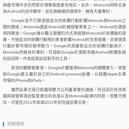
換器市場中亦仍然居於領導製造者的地位。此外，Motorola同時也身
為Android的合作夥伴，並在無線通訊領域中，擁有大量專利。
Google並不打算透過這次的收購行動影響Motorola與Android之
間的關係；Motorola還是Android的被授權業者之一，Android也還是
保持開放。Google會以獨立營運的方式來經營Motorola於收購後的發
展。不過這次的收購行動預計將會影響Android的生態發展，且會提高
行動計算市場的競爭壓力。Google的高層對此次的收購行動表示，
Morotola所擁有的專利，可協助Google於面對有關Android軟體系統
的訴訟時，作為抵禦訴訟對手的工具。
其他的觀察者推測，Google計畫運用Motorola的硬體實力，來幫
助Google建立屬於自己的Android-powered設備，以挑戰Apple主導
市場的iPhone和iPads。
雖然此筆交易已經獲得雙方公司董事會的通過，但目前仍有待美
國與歐盟等政府監管單位的批准以及Motorola股東的同意。但雙方預
估，可望在2011年底或2012年初完成這筆交易。
相關連結