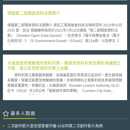
德國第二部開放資料法案簡介
德國第二部開放資料法案簡介 資訊工業策進會科技法律研究所 2023年03月
25日 壹、前言 德國聯邦政府於2021年7月16日通過「第二部開放資料法
案」（Zweiten Open-Data-Gesetz），包含修正《電子政務促進法（電子
化政府法）》（E-Government-Gesetz，EGovG）第12a條，以及修正《資
訊再利用法》（Informationsweiterverwendungsgesetz，IWG）並更名為
《公部門資料使用法》（Datennutzungsgesetz - DNG），並於同年月23日
生效。 修正目的係為充分發揮資料開放政策之潛力，建立一個初步的監管
框架，改善資料提供、提高標準化及互通性的問題，以進一步提高資料之可
大倫敦政府推動城市資料市集，期尋求資料利用及隱私保護間之
用性。另外，也為轉換歐盟於2019年6月修正《開放資料與公部門資訊再利
平衡，建立民眾對資料市集之信賴
用指令》（DIRECTIVE (EU) 2019/1024，Open Data and the re-use of
資料利用之層面越來越廣，且無論是基於商業或公益目的，產生越來越
Public Sector Information Directive，下稱開放資料指令）[1]。 資料來源：
多難題。穿戴式裝置及物聯網的發展，亦使得資料之蒐集利用及界線等問題
作者自繪 圖一 「德國第二部開放資料法案」立法沿革 以下分別介紹電子化
更顯其重要性。有鑑於此，大倫敦政府（Greater London Authority, GLA）
政府法第12a條及《公部門資料使用法》的修法內容： 貳、修法內容 一、
在今（2016）年3月公布「倫敦城市資料策略」（London City Data
電子化政府法第12a條 2017年7月13日，德國在《電子化政府法》新增第
Strategy），積極推動「城市資料市集」（City Data Market），期將倫敦
12a條「聯邦直接行政機關開放資料」（Offene Daten der Behörden der
打造成世界首屈一指的智慧城市。 增加大眾對資料市集之信賴並減少
unmittelbaren Bundesverwaltung）規定，做為「聯邦政府」進行開放政府
疑慮乃「倫敦城市資料策略」之一環，近年在英國有一系列新法上路，除新
資料的法源[2]。本次修法法案，調整電子化政府法第12a條的部分條文，並
的歐盟資料保護規範（GDPR）外，英國國內有關「開放銀行」（open
最多人閱讀
改稱標題為「聯邦開放資料授權命令」，課予聯邦政府之政府資料開放義務
banking）之新規範，以及已有能源及電信公司參與之MiData initiative等，
（但仍未賦權民眾依據本法要求開放特定之政府資料）。以下簡介新舊規範
上述機制均為促使個人更容易掌握其個資被利用之狀況。 大倫敦政府
比較： （一）受規範主體範圍：所有聯邦機關 舊法限於「直接從屬於聯邦
二次創作影片是否侵害著作權-以谷阿莫二次創作影片為例
亦推動「倫敦資料交易」（London Data Exchange），大眾可利用此一機
政府的行政機關」，不包含自治團體（如邦政府）、公立機構、公立法人、