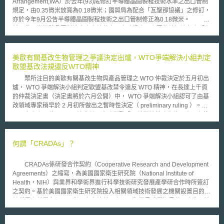
Arrangement,WA）於去年(93)底修訂半導體晶圓製程技術水準之出口管制
規定，由0.35微米放寬為0.18微米；國貿局為配合「瓦聖那協議」之修訂，
亦於今年9月公告半導體晶圓製程技術之出口管制修正為0.18微米。
然，我國半導體晶圓製造廠商申請赴中國大陸投資，主要依據經濟部之「在
大陸地區投資晶圓廠審查及監督作業要點」辦理，其中第四點申請要件明顯
規定「大陸投資事業製程技術限於0.25微米以上」。此外，在國貿局「限制
輸出貨品總彙表」更有規範半導體晶圓製造等相關設備之輸出規定121：需
美歐有關基改生物管理之爭議決定出爐，WTO爭端解決小組判定
要有國貿局簽發輸出許可證；輸出規定488：（一）輸往大陸地區者，應檢
歐盟基改法規違反WTO精神
附經濟部投資審議委員會核准投資文件；輸往大陸以外地區者，應檢附保證
眾所注目的美歐有關基改生物與產品管理之 WTO 仲裁決定於五月初出
絕不轉售大陸地區之切結書。（二）外貨復運出口者，另檢附原海關進口證
爐， WTO 爭端解決小組判定歐盟基改禁令違反 WTO 精神，在長達上千頁
明文件。（三）屬戰略性高科技貨品列管項目者，除應申請戰略性高科技貨
的仲裁決定書（決定書將於六月公開）中， WTO 爭端解決小組認可了由基
品輸出許可證，並檢附上述文件外，應另依戰略性高科技貨品輸出入管理辦
改領域專家稍早於 2 月初所做出之暫時性決定（ preliminary ruling ）。
法規定，檢附下列文件：１、進口國核發之國際進口證明書、最終用途證明
事實上，此一 WTO 決定並不會改變歐盟目前對於基改生物及產品之管
書或保證文件。２、外貨復運出口者，如原出口國政府規定需先經其同意
理限制，蓋以美國為首的控方所爭執者，為歐盟自 1998 年以後停止對基改
者，應另檢附原出口國政府核准再出口證明文件；其於原進口時領有我國核
生物與產品進行審查之事實上禁令，然歐盟已在 2004 年 4 月通過新的基改
發之國際進口證明書、最終用途證明書或保證文件者，應再檢附該等文件影
生物及產品管理法規，重新開啟基改生物及產品之上市審查，以實質行動祛
何謂「CRADAs」？
本。 國際貿易局強調，我國目前開放半導體晶圓製程技術輸往中國大
除了該等禁令。不過， WTO 爭端解決小組此一決定書仍可能使歐盟未來在
陸仍限為0.25微米以上，並未放寬輸往中國大陸之出口管制。
作成有關基因改造生物與產品之管理政策時，更為重視其貿易對手的意見，
CRADAs係研發合作契約（Cooperative Research and Development
以避免爭端發生。 此外，決定書中也指出，儘管歐盟基改生物與產品
Agreements）之縮寫，為美國國家衛生研究院（National Institute of
之管理新制已自 2004 年 4 月上路，但歐盟會員國中仍有多個國家，如奧地
Health，NIH）與業界和學術界進行科學技術研究發展產學研合作時所簽訂
利、法國、德國、盧森堡及希臘，被認為延宕實施歐盟新制，雖然歐盟執委
之契約。基於美國國家衛生研究院投入相關領域技術發展之機關設置目的，
會本身已試圖促使這些國家儘速實施歐盟基改生物與產品之管理新制，但由
其所屬之科學家們可以利用本身的科研資源，與業界或學術界共同合作促進
於一些程序規定的漏洞，以致成效有限，歐盟在今年四月已提出數項解決此
保健藥品和原型（prototype）開發與產品進一步的商業化量產。此外，業
一問題之建議方案。 另外，類似綠色和平組織（ Greenpeace ）、地
界也可利用本身私部門的研發力量，介接在國家層級最先進的技術研究合
球之友（ Friends of the Earth Europe, FoEE ）之非政府組織則批評透過