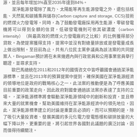
源，並且每年增加3%直至2035年達到84%。
潔淨能源發電除了風力、太陽能等再生能源發電之外，還包括核
能、天然氣和碳捕集與儲存(Carbon capture and storage, CCS)技術
的燃煤火力發電等。同時，為了鼓勵發電廠採用再生能源，零碳發電
機將可以得到全額的信貸，低碳發電機則可依其碳濃度（carbon
intensity）（與最高效的燃煤火力發電廠的之比較）的比例獲得部分
貸款。為使提案獲得支持，提案中並沒有對總量排放或是發電量成長
上做出限制。至目前為止，共有八位民主黨參議員為該法案的共同提
案人，Bingaman預計將在未來幾週內與行政官員和公用事業官員舉行
聽證，並尋求支持。
歐巴馬總統在2011和2012年的國情咨文中皆呼籲國會通過潔淨能
源標準，並且在2013年的預算提案中提到，確保美國在潔淨能源經濟
的領導地位是政府的戰略核心之一，此法案的推動便是為了呼應美國
目前重要的政策走向，因此政府對國會通過該法案亦表達了支持的立
場。，潔淨能源標準將會驅動潔淨能源領域中的創新和投資，並且帶
來大量的就業機會，幫助美國維持在潔淨能源經濟中的領先地位，因
此，潔淨能源標準建立的討論是重要且必須的，而可以預期的是，除
了吸引大量投資者、發展美國的多元化電力發電態樣和碳排放量的大
幅下降以外，更重要的是，將引起世界各國對此議題的廣泛討論，因
而值得持續關注。