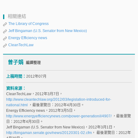
相關連結
The Library of Congress
Jeff Bingaman (U.S. Senator from New Mexico)
Energy Efficiency news
CleanTechLaw
曾子娟
編譯整理
上稿時間：
2012年07月
資料來源：
CleanTechLaw，2012年3月7日，
http://www.cleantechlaw.org/2012/03/legislation-introduced-for-
national.html
，最後瀏覽日：2012年4月30日。
Energy Efficiency news，2012年3月5日，
http://www.energyefficiencynews.com/power-generation/i/4907/
，最後瀏覽
日：2012年4月30日。
Jeff Bingaman (U.S. Senator from New Mexico)，2012年3月1日，
http://bingaman.senate.gov/news/20120301-02.cfm
， 最後瀏覽日：2012年