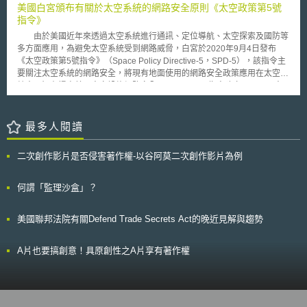
作。 研發合作契約的目的是專為使政府設施、政府補助研發成果之智
美國白宮頒布有關於太空系統的網路安全原則《太空政策第5號
WTO 解決基因改造生物與產品之管理爭端之妥適性。這些非政府組織認
慧財產權，透過與私部門之產學研合作提供合作互動，以促進科學技術知識
指令》
為， GMO 議題具有高度爭議並涉及複雜的科學及環境議題，訴諸 WTO 仲
之發展轉化為具有市場價值之商業化用途。配合契約之簽署，針對研發合作
裁機制並不妥當，其認為在 WTO 架構下，此類爭議處理時之考量點係以貿
由於美國近年來透過太空系統進行通訊、定位導航、太空探索及國防等
之權利義務，美國國家衛生研究院另設置有科技發展合作中心
易利益為主。可見 WTO 爭端解決小組的決定，短時間內恐仍無法平息歐盟
多方面應用，為避免太空系統受到網路威脅，白宮於2020年9月4日發布
（Technology Development Coordinator，TDC），作為研發合作早期階
多數消費者對基因改造生物與產品所抱持之反對態度。
《太空政策第5號指令》（Space Policy Directive-5，SPD-5），該指令主
段進行磋商與諮詢之專業機構，以幫助瞭解和研擬適當內容的研發合作契
要關注太空系統的網路安全，將現有地面使用的網路安全政策應用在太空系
約，並順利依法獲得相關主管機關之核准。
統中，旨在提高美國太空設施網路安全。 SPD-5指令建立以下五項太
空網路安全原則，作為指導政府及民間單位提高太空系統網路安全的方法：
一、太空系統及相關軟硬體設施，應使用以風險等級為基礎的方式，進行開
發運作並建構其網路安全系統。 二、太空系統營運商應制定太空系統網路
最多人閱讀
安全計畫（應包含防止未經授權的存取行為、防止通訊干擾、確保地面接收
系統免受網路威脅、供應鏈的風險管理等功能），以確保能掌握對太空系統
二次創作影片是否侵害著作權-以谷阿莫二次創作影片為例
的控制權。 三、監管機構應訂定規則或監管指南來實施SPD-5指令的原
則。 四、太空系統的營運商及其合作對象應共同推動SPD-5指令，並盡力
減少網路威脅的發生。 五、太空系統營運商在執行太空系統網路安全的保
何謂「監理沙盒」？
護措施時，應管理其風險承擔能力。 儘管SPD-5指令並未指示特定機
構執行上開原則，但已有美國聯邦通信委員會將SPD-5之網路安全原則納入
美國聯邦法院有關Defend Trade Secrets Act的晚近見解與趨勢
其法規中，未來SPD-5指令將有可能作為美國太空網路安全措施及法規訂定
的基礎。
A片也要搞創意！具原創性之A片享有著作權