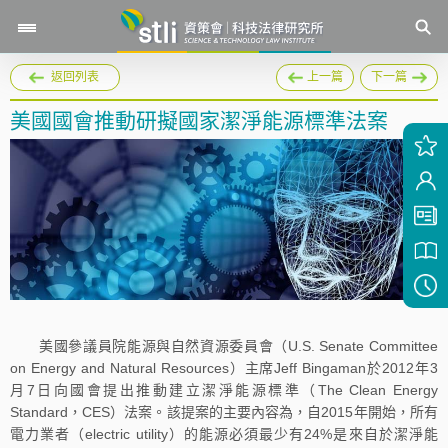
返回列表
上一篇
下一篇
美國國會推動研擬國家潔淨能源標準法案
美國參議員院能源與自然資源委員會（U.S. Senate Committee
on Energy and Natural Resources）主席Jeff Bingaman於2012年3
月7日向國會提出推動建立潔淨能源標準（The Clean Energy
Standard，CES）法案。該提案的主要內容為，自2015年開始，所有
電力業者（electric utility）的能源必須最少有24%是來自於潔淨能