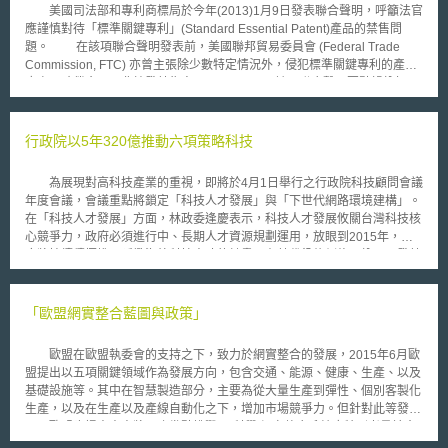
（Canadians, in urban areas as well as in rural and remote areas have
美國司法部和專利商標局於今年(2013)1月9日發表聯合聲明，呼籲法官
access to voice and broadband Internet access services, on both fixed
應謹慎對待「標準關鍵專利」(Standard Essential Patent)產品的禁售問
and mobile wireless networks.）」。Policy 496的發布，顯示CRTC監管
題。 在該項聯合聲明發表前，美國聯邦貿易委員會 (Federal Trade
架構的重點從原先的有線語音服務（wireline voice services），移轉到寬
Commission, FTC) 亦曾主張除少數特定情況外，侵犯標準關鍵專利的產品
頻服務（broadband service, 以下稱BS）。因此，新制的BTS定義即含括
應處以賠償金，而非核發禁售令(Sales Bans)。該項聯合聲明要點歸納如下:
此兩種服務模式；同時，CRTC也訂定了下列標準以驗證普及服務目標的達
1.以公眾利益為最高優先考量，謹慎核發禁售令 聲明呼籲美國國際
成狀況： 1. 加國家用與商用之固網寬頻服務訂戶至少可近用下載速率
貿易委員會(United States International Trade Commission, ITC) 決定是否
50Mbps／上傳速率10Mbps之網路（此指實際傳輸速率）。 2. 加國家用與
禁止使用關鍵專利的產品進口時，應以公眾利益為最高優先考量，此舉將增
行政院以5年320億推動六項策略科技
商用消費者，於申辦固網寬頻服務時，有數據用量不受限（unlimited data
加持有「標準關鍵專利」的公司獲得禁售令之困難度，未來擁有「標準關鍵
allowance）的方案可供選擇。 3. 最新部署的行網技術（現為長期演進技
專利」的公司僅在極少數特殊的情況下獲得禁售令。 2.未具強制拘束力
術，Long Term Evolution）應不只可於家用、商用用戶端使用，也應盡可
為展現對高科技產業的重視，即將於4月1日舉行之行政院科技顧問會議
聯合聲明僅代表司法部和專利商標局相關當局對專利問題的看法，雖可
能擴及加國主要交通幹道。 新基金除預計為那些尚未符合上述標準之
年度會議，會議重點將鎖定「科技人才發展」與「下世代網路環境建構」。
能影響法官心證，但聲明不具強制拘束力。 近來，美國各地方法院與
地區（通常為偏遠或落後地區）的相關計畫，於前五年給予總計七億五千萬
在「科技人才發展」方面，林政委逢慶表示，科技人才發展攸關台灣科技核
ITC皆有未准核發禁售令之實際案例。例如：去年(2012)6月美國芝加哥法官
加幣的資金挹注外，同時也會和現行及未來的公有基金、私人投資互補，並
心競爭力，政府必須進行中、長期人才資源規劃運用，放眼到2015年，政
Richard Posner駁回 Google 因部分標準關鍵專利有侵權疑慮申請禁售
由第三方單位獨立、公平管理。 雖然CRTC於新的電信監管政策訂定的
府將持續積極推展延攬海外科技人才的計畫；在替代役條例修正納入研發替
iPhone；ITC在Apple Inc. 與Samsung Electronics 的專利訴訟中，認定
固網下載速率標準較多數國家為高（美國、澳洲25M；歐洲平均設在30M；
代役後，未來投入科技的役男員額，將從目前國防訓儲每年3,500名逐年放
Apple Inc. 未侵犯 Samsung Electronics的標準關鍵專利，並拒絕核發禁售
德國為50M），但截至2015年為止，加國全境已有82％的民眾可接取傳輸
寬到1萬人。 另外，政府將在五年內提撥近320億元，發展軟性電子、
令。
速率達50M／10M之固網寬頻服務；因此CRTC主席Jean-Pierre Blais表
RFID（無線射頻）、奈米科技、智慧型機器人、智慧化車輛、智慧化居住
「歐盟網實整合藍圖與政策」
示，這樣的標準設定其實相當實際。儘管Policy 496的釋出表達了CRTC將
空間等六大策略性生活科技產業，今年將先提撥58億元投資這些策略性產業
以合適的方式達成其政策目標的立場，但BS的普及狀況與偏遠地區的連網
上。此外 行政院科技顧問對於發展台灣成為全球奈米研發中心有高度期
歐盟在歐盟執委會的支持之下，致力於網實整合的發展，2015年6月歐
障礙是否確實排除，所有利害關係人都扮演重要的角色。
許，近日亦在行政院科技會報中確認，今年起到2010年的五年內，將投入
盟提出以五項關鍵領域作為發展方向，包含交通、能源、健康、生產、以及
200億元於奈米科技生活化相關產業上。這是行政院產業科技策略會議所訂
基礎設施等。其中在智慧製造部分，主要為從大量生產到彈性、個別客製化
六大策略性科技產業中，編列預算最大的一筆。
生產，以及在生產以及產線自動化之下，增加市場競爭力。但針對此等發
展，歐盟也提出未來將面臨幾點挑戰: 1.科學:網實整合系統應特別考量社會
技術層面、使不同學科整合、結合相關系統理論，以及建構複式領域模型等