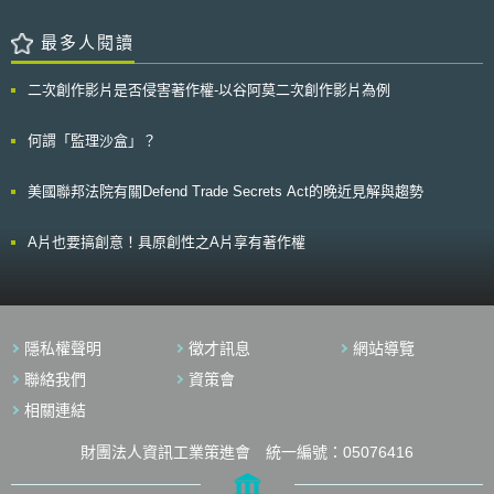
2.技術:由於不同的技術方法，因此應建立互通性平台系統、使自動化設計與
執行更加成熟、減少資料隱私問題、整合安全性、建立系統方式處理無法確
最多人閱讀
定之資訊等。 3.經濟:透過網實整合，從產品到服務，可建立新的商業模
式。 4.教育:網實整合之應用需具備充分的條件，因此，可透過教育及訓練
二次創作影片是否侵害著作權-以谷阿莫二次創作影片為例
體制來增加對相關應用的認識。 5.法律:減少網實整合系統建立產生的障
礙，消除法規解釋不清楚之部分，並且改善以確認整合系統應用正確性。 6.
社會:網實整合應用對公共、產業以及政治等層面產生之改變與風險管理。
何謂「監理沙盒」？
網實整合在生產力4.0的發展當中，屬於最為核心之部分，目前歐盟所
舉出可能產生的面向與問題，值得作為未來政策法制方向之參考。
美國聯邦法院有關Defend Trade Secrets Act的晚近見解與趨勢
A片也要搞創意！具原創性之A片享有著作權
隱私權聲明
徵才訊息
網站導覽
聯絡我們
資策會
相關連結
財團法人資訊工業策進會 統一編號：05076416