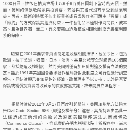
1000日圓，惟卻在拍賣會場上以6千6百萬日圓創下當時的天價。然
而，獲利的僅是收藏家與投資客，梵谷與其後代沒有享受到絲毫利
益。再者，藝術創造家不似出版業者或音樂製作者可藉由「授權」或
「締約」的方式保護其經濟利益，一件藝術品不僅製作時間長、成本
高、且為世界獨一無二，有必要藉由追及權或相類似制度完善權利體
系的保障。
歐盟在2001年要求會員國制定追及權相關法律，截至今日，包括
歐洲、拉丁美洲、韓國、日本、澳洲、甚至北韓等全球超過165個國
家，都採納追及權制度。然而美國則僅有加州針對追及權有立法的規
定。雖於1991年美國國會要求著作權局針對此制度之可行性進行調查
報告，但結論顯示並無足夠的經濟、政策理由予以支持；此外是否要
保護或補償投資者或收藏家的貢獻亦無共識，故未開展立法程序。
相關討論於2012年3月17日再度引起關注。美國加州地方法院宣
告Civil Code Section 986（即追及權部分）違憲，其所持理由為此一
法條造成其他州的負擔以及違反美國聯邦憲法之商業條款
（Commerce Clause），惟此案仍在第九巡迴法院上訴程序中，尚未
定讞。相同見解以為，此一制度將會降低藝術品的起始價格且阻礙流