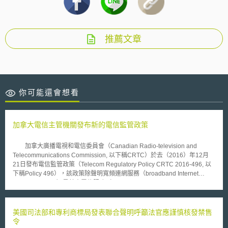
推薦文章
你可能還會想看
加拿大電信主管機關發布新的電信監管政策
加拿大廣播電視和電信委員會（Canadian Radio-television and
Telecommunications Commission, 以下稱CRTC）於去（2016）年12月
21日發布電信監管政策（Telecom Regulatory Policy CRTC 2016-496, 以
下稱Policy 496），該政策除聲明寬頻連網服務（broadband Internet
access services）是基本電信服務（basic telecommunications service, 以
下稱BTS）外，同時也透過新基金的設立，矢志達成目標。 新基金欲達
成的普及服務目標（universal service objective）為：「所有加國國民，不
論在都市、市郊與偏遠地區，都能透過固定通信綜合網路業務（以下稱固
美國司法部和專利商標局發表聯合聲明呼籲法官應謹慎核發禁售
網）與行動通信網路業務（以下稱行網）近用語音及寬頻連網服務
令