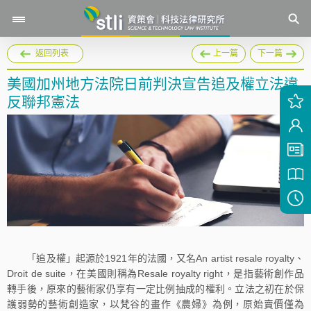
返回列表
上一篇
下一篇
美國加州地方法院日前判決宣告追及權立法違
反聯邦憲法
「追及權」起源於1921年的法國，又名An artist resale royalty、
Droit de suite，在美國則稱為Resale royalty right，是指藝術創作品
轉手後，原來的藝術家仍享有一定比例抽成的權利。立法之初在於保
護弱勢的藝術創造家，以梵谷的畫作《農婦》為例，原始賣價僅為