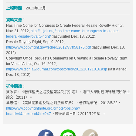
上稿時間：
2012年12月
資料來源：
Has Time Come for Congress to Create Federal Resale Royalty Right?,
Nov. 21, 2012,
http://ncjolt.org/has-time-come-for-congress-to-create-
federal-resale-royalty-right/
(last visited Dec. 18, 2012).
Resale Royalty Right, Sep. 9, 2012,
http://www.copyright.gov/fedreg/2012/77fr58175.pdf
(last visited Dec. 18,
2012).
Copyright Office Requests Comments on Creating a Resale Royalty Right
for Visual Artists, Oct. 16, 2012,
http://www.techlawjournal.com/topstories/2012/20121016.asp
(last visited
Dec. 18, 2012).
延伸閱讀：
蔡政霖，《著作權法之追及權兼論制度引進》，逢甲大學財經法律研究所碩士
論文（2011）。
章忠信，〈美國關於追及權之判決與立法〉，著作權筆記，2012/5/22，
http://www.copyrightnote.org/crnote/bbs.php?
board=4&act=read&id=247
（最後瀏覽日期：2012/12/18）。