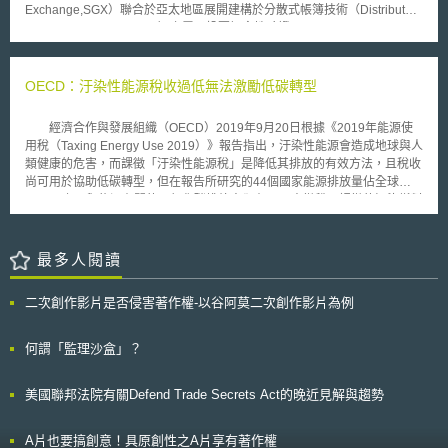
Exchange,SGX）聯合於亞太地區展開建構於分散式帳簿技術（Distributed
Ledger Technology ,DLT）之電子投票概念性驗證(Proof-of-Concept,
PoC)，探究分散式帳簿技術是否能有效簡化股東權利之行使，以提高市場
參與者效率。 目前實務上召集股東會耗費大量人力與時間成本，紙本
投票流程繁雜且費時，股東表決權也經常因代理行使錯誤導致無法及時反應
OECD：汙染性能源稅收過低無法激勵低碳轉型
股東真意，因此業界希望可以透過將區塊鏈分散式帳簿技術應用於電子投票
系統，改善股東會之透明度與自動化程度，提升股東會之效能及股東參與
經濟合作與發展組織（OECD）2019年9月20日根據《2019年能源使
度。 SWIFT表示區塊鏈電子投票概念性驗證將於2019年上半年展開，
用稅（Taxing Energy Use 2019）》報告指出，汙染性能源會造成地球與人
旨在體現四大目標： 測試與發行人和證券存託機構（Central Securities
類健康的危害，而課徵「汙染性能源稅」是降低其排放的有效方法，且稅收
Depository）建立的投票解決方案，同時該方案係以許可制的私有鏈
尚可用於協助低碳轉型，但在報告所研究的44個國家能源排放量佔全球
（private blockchain）儲存與管理數據資訊。 展現基於ISO 20022所為之
80%以上，與能源有關的二氧化碳排放中卻有70%未徵稅，課徵的汙染燃料
混合解決方案之可行性，將訊息之傳遞與分散式帳簿技術結合，促進互通性
稅過低，無法促使其改用較為清潔的能源（cleaner energy），而無法鼓勵
並避免市場分裂。 電子投票的概念驗證將會在沙盒環境中測試SWIFT的應
低碳能源轉型。 能源稅中，道路燃料稅相對較高，但無法反映其造成
用程式代管（host）能力。 確認使用ISO 20022作為應用程式介面標準化之
環境損害的成本；煤炭稅在多數國家中幾乎為零，但煤炭的碳排放幾乎佔了
最多人閱讀
基礎，透過應用程式介面將儲存於分散式帳簿節點間資料分享給分類帳。
能源碳排放的一半；天然氣是較為潔淨的能源，其稅收通常較高。在非道路
期望透過區塊鏈技術之應用，以金融創新的解決方案改善傳統上股東會
的能源碳排放中，有97%被徵稅，但44個國家中只有4個國家（丹麥、荷
礙於書面投票或代理流程繁瑣之不便利，將區塊鏈技術與ISO標準相互結
二次創作影片是否侵害著作權-以谷阿莫二次創作影片為例
蘭、挪威、瑞士）的徵稅在每噸30歐元以上，遠低於環境損害的程度，近年
合，建立系統化之創新電子投票解決方案，促進市場發行者與參與者密切合
來甚至有國家降低能源稅。 該報告表示，改善稅收政策、為低碳技術
作。 我國金融監督管理委員會為強化股東權益之保護，落實電子投票
提供公平的機會，將有助於將投資轉向更環保的選擇，且額外的稅收可用於
何謂「監理沙盒」？
制度，於 106年1月18日發布金管證交字第1060000381號函釋：「依據公
社會目的，例如降低所得稅、增加基礎設施或醫療健保支出，OECD未來將
司法第一百七十七條之一第一項規定，上市（櫃）公司召開股東會時，應將
衡量減排與其他社會目標（如健康與工作），採取有效的激勵措施減少碳排
電子方式列為表決權行使管道之一」；又隨著智慧型手機與行動網路普及，
美國聯邦法院有關Defend Trade Secrets Act的晚近見解與趨勢
放，並呼籲各國政府應正視此一問題。
電子投票可能成為未來股東會股東表決權行使趨勢之一，此次SWIFT與業界
共同提出之區塊鏈電子投票發展或可作為未來我國電子投票實務運作之參
A片也要搞創意！具原創性之A片享有著作權
考。