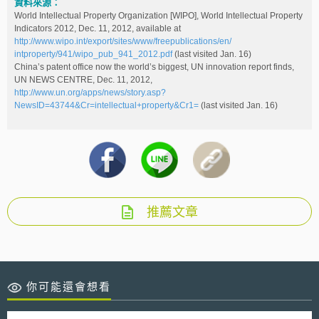
資料來源：
World Intellectual Property Organization [WIPO], World Intellectual Property
Indicators 2012, Dec. 11, 2012, available at
http://www.wipo.int/export/sites/www/freepublications/en/
intproperty/941/wipo_pub_941_2012.pdf
(last visited Jan. 16)
China’s patent office now the world’s biggest, UN innovation report finds,
UN NEWS CENTRE, Dec. 11, 2012,
http://www.un.org/apps/news/story.asp?
NewsID=43744&Cr=intellectual+property&Cr1=
(last visited Jan. 16)
推薦文章
你可能還會想看