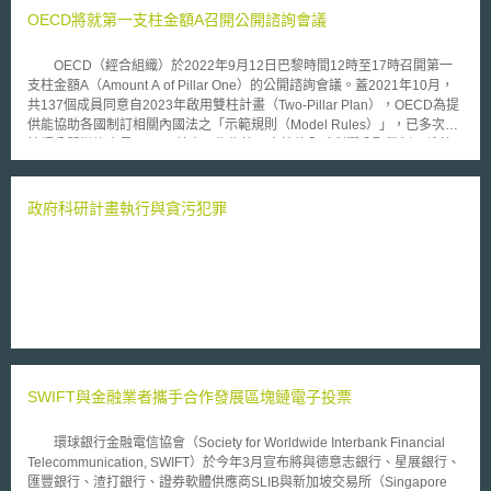
OECD將就第一支柱金額A召開公開諮詢會議
OECD（經合組織）於2022年9月12日巴黎時間12時至17時召開第一
支柱金額A（Amount A of Pillar One）的公開諮詢會議。蓋2021年10月，
共137個成員同意自2023年啟用雙柱計畫（Two-Pillar Plan），OECD為提
供能協助各國制訂相關內國法之「示範規則（Model Rules）」，已多次並
持續公開徵詢意見。 其中，作為第一支柱的全球利潤分配稅制，係針
對全球收入逾200億歐元且稅前淨利逾10%的大型跨國企業，定其逾10%的
利潤為「剩餘利潤」，並取25%依關聯性（Nexus）重新分配至價值創造
地，此剩餘利潤即本次會議欲討論之金額A。 一旦劃歸金額A將適用高
政府科研計畫執行與貪污犯罪
達25%之稅率，故2022年7月11日，OECD所公布第一支柱的「進度報告
（Progress Report）」，即針對如何計算大型跨國企業之全球總所得、如
何量化系爭所得為金額A之稅基、如何定關連性原則以決定各價值創造地對
金額A徵稅權之有無及高低、稅捐競合時如何避免對金額A造成雙重課稅，
以及各該要件之定義等核心問題，列出7項標題（Title）作為本次會議討論
重點。 然而，除了金額A徵稅權之跨國分配所涉利害關係錯綜複雜外，
因各國稅制與發展不一致、美國對雙柱計畫之態度似有保留、歐盟成員國迄
今仍無法達成一致共識，以及烏俄戰爭引發的通貨膨脹等各種內外因素，均
為第一支柱示範規則之訂定，甚至雙柱計畫之實施增加了不確定性。準此，
SWIFT與金融業者攜手合作發展區塊鏈電子投票
本次會議重要性不言可喻，值得我國持續注意。
環球銀行金融電信協會（Society for Worldwide Interbank Financial
Telecommunication, SWIFT）於今年3月宣布將與德意志銀行、星展銀行、
匯豐銀行、渣打銀行、證券軟體供應商SLIB與新加坡交易所（Singapore