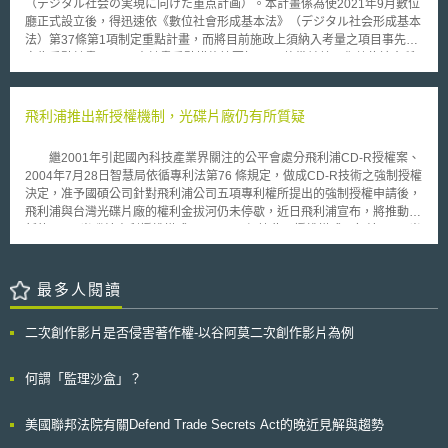
可能會科處澳幣5,500元的罰金（約臺幣11萬3千元），修法後將提高至2
（デジタル社会の実現に向けた重点計画）。本計畫係為使2021年9月數位
醫療電子產品，包括影像攝影取代藥物的人體臨床實驗，或是透過紅外線體
倍，惟罰金之處罰權最終仍須法院審判決定。 我國針對電子支付產業有電
廳正式設立後，得迅速依《數位社會形成基本法》（デジタル社会形成基本
外照射，讓硫化鎘等化學藥物能在體內直接殺死癌細胞 ； 在奈米材料方
子支付機構管理條例、金融消費者保護法規範，並要求第三方支付服務業者
法）第37條第1項制定重點計畫，而將目前施政上須納入考量之項目事先制
面，雷蒙指出，已有廠商研究出適合老人駕駛的汽車，這類汽車從空調、氣
落實洗錢防制法規定，避免淪為洗錢或地下匯兌工具，未來可持續觀察澳大
定為重點計畫。 本計畫重點措施摘要如下： 整備並普及化數位社會所
味，到生理資訊的偵測，都能配合老人較易疲勞的體質去設計。
利亞及其他國家對於支付平臺議題之討論及發展趨勢，作為我國評估相應治
需之共同功能，包含普及My Number Card、推動利用My Number，與Gov-
理措施及手段參考基礎。
Cloud政府雲端服務平台等。 徹底改善行政服務之使用者體驗與使用者介
面，實現以國民為對象之服務。 推動《綜合資料戰略》（包括的データ戦
飛利浦推出新授權機制，光碟片廠仍有所質疑
略），促進資料流通與活用。 培養優秀數位人才，並延攬民間人才至行政
機關。 為活用新技術進行籌措，並推動制度改革。 確保網路可及性（アク
繼2001年引起國內科技產業界關注的公平會處分飛利浦CD-R授權案、
セシビリティ），減少數位落差。 確保網路安全與個人資料保護，防範使
2004年7月28日智慧局依循專利法第76 條規定，做成CD-R技術之強制授權
用資通訊技術之犯罪行為。 推動普及高度資通訊環境，與高效能運算之研
決定，准予國碩公司針對飛利浦公司五項專利權所提出的強制授權申請後，
究開發及測試實驗。 定期召開數位社會推動會議幹事會（デジタル社会推
飛利浦與台灣光碟片廠的權利金拔河仍未停歇，近日飛利浦宣布，將推動全
進会議幹事会（仮称），此為暫定），檢驗政策實施狀況。
新的CD-R光碟片專利授權模式—Veeza，根據此一授權模式，每片CD-R光
碟片的授權金降幅高達44%。 飛利浦認為Veeza有助於恢復產業競爭的
公平性，台灣光碟片卻不這樣認為，首先台灣最主要的競爭對手印度MBI，
因飛利浦在印度沒有專利權保護，當地生產的光碟片出貨並不用繳納權利
最多人閱讀
金。另外大陸業者也不按照規定繳交權利金，故即使調降權利金，我國廠商
仍認為一旦與飛利浦簽訂新契約，屆時反而更加綁手綁腳，更無法與印度與
二次創作影片是否侵害著作權-以谷阿莫二次創作影片為例
大陸廠商競爭，市場公平競爭性反而降低，故截至目前為止，並沒有任何一
家台灣光碟片廠與飛利浦簽訂新契約。
何謂「監理沙盒」？
美國聯邦法院有關Defend Trade Secrets Act的晚近見解與趨勢