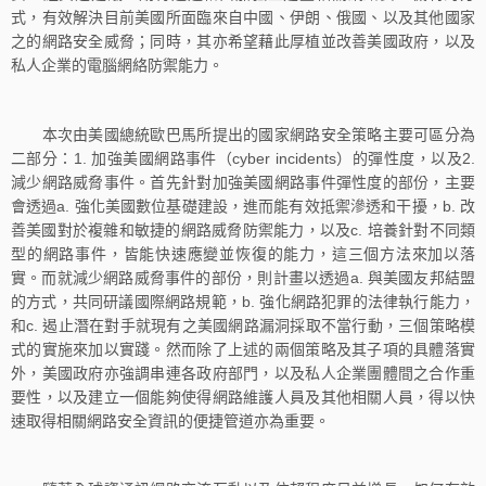
式，有效解決目前美國所面臨來自中國、伊朗、俄國、以及其他國家
之的網路安全威脅；同時，其亦希望藉此厚植並改善美國政府，以及
私人企業的電腦網絡防禦能力。
本次由美國總統歐巴馬所提出的國家網路安全策略主要可區分為
二部分：1. 加強美國網路事件（cyber incidents）的彈性度，以及2.
減少網路威脅事件。首先針對加強美國網路事件彈性度的部份，主要
會透過a. 強化美國數位基礎建設，進而能有效抵禦滲透和干擾，b. 改
善美國對於複雜和敏捷的網路威脅防禦能力，以及c. 培養針對不同類
型的網路事件，皆能快速應變並恢復的能力，這三個方法來加以落
實。而就減少網路威脅事件的部份，則計畫以透過a. 與美國友邦結盟
的方式，共同研議國際網路規範，b. 強化網路犯罪的法律執行能力，
和c. 遏止潛在對手就現有之美國網路漏洞採取不當行動，三個策略模
式的實施來加以實踐。然而除了上述的兩個策略及其子項的具體落實
外，美國政府亦強調串連各政府部門，以及私人企業團體間之合作重
要性，以及建立一個能夠使得網路維護人員及其他相關人員，得以快
速取得相關網路安全資訊的便捷管道亦為重要。