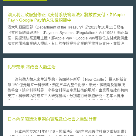
澳大利亞政府擬修正《支付系統管理法》將數位支付，如Apple
Pay、Google Pay納入法律規範中
澳大利亞國庫部（Department of the Treasury）於2023年10月11日發布
《支付系統管理法》（Payment Systems（Regulation）Act 1998）修正草
案，擬擴張法案適用主體，將Apple Pay、Google Pay等數位支付或提供此
項支付服務事業納入規範，其目的在於提升企業的開放性及責任，並關注大
型科技企業在其中扮演的角色。 本次修正案中，將修改現行支付系統的定
義及適用主體，擴大至提供支付服務平臺企業，將被視為金融機構受到拘
束，並授權澳大利亞準備銀行（the Reserve Bank of Australia，下稱
RBA）監管數位支付平臺。修正草案內容整理如下： 1.重新定義「支付系
化學奈米 將改善人類生活
統」。現行法定義為「透過任何形式或方式促進貨幣流通的系統」，草案則
納入非貨幣（non-monetary，如數位貨幣）及提供便利支付服務的支付平
為勾勒人類未來生活型態，英國將在新堡（ New Castle ）投入約新台
臺系統。 2.擴大「參與者」定義。現行法規中參與者僅包含管理、運作支付
幣 150 億元建立一科學城，預定五年內整合化學、奈米、微機電及醫療技
系統的企業，草案則擴張至與支付價值鏈（payments value chain）具直接
術整合。這座科學城是一座整合科學及產業技術的場所，由業界及政府共同
或非直接相關連之所有企業。 3.現行規範中，僅RBA在可能涉及使用者財務
支持，科學城內將成立三大研究機構，分別進行幹細胞研究、老年人健康、
安全及公共利益（下述）考量時，有指定支付系統的職權，並有權監管該支
分子工程，及環境能源的改善。 英國皇家工程院院士雷蒙奧立佛（
付系統，包含決定新參與者的加入、訂定制度內參與者應遵守的標準及指
Raymond Oliver F.R.Eng ）是這座科學城的主要規劃人，他指出，人類生
引、對相關爭議問題進行仲裁等。修法後國庫部部長（Minister）將擁有相
活在下一個 20 年將出現四項結構性的現象：一是人口老化，二是個人化產
同權力。規範所稱之「公共利益」，指有助提升財務安全、高效率並具有競
品的普及，三是智慧型生活空間的出現，四是再生能源出現。面對這四大現
日本內閣閣議決定朝向實現數位社會之重點計畫
爭性，且不會導致金融體系風險增加。 4.提高法案中刑事處罰的罰金金額。
象的普及，化工業者可以找到兩個發展方向，一是利用化學來提高醫療生活
現行法規授權RBA訂定支付制度之相關標準及指引，若制度內參與者未依標
品質；二是利用化學來創造更自然的智慧型生活空間。 以醫療生活品
準或指引行事，RBA會提出要求企業為特定行為或不行為之指示，仍未依循
日本內閣於2021年6月18日閣議決定《朝向實現數位社會之重點計畫》
質而言，化學可以進一步和幹細胞研究結合，並透過奈米技術發展出奈米級