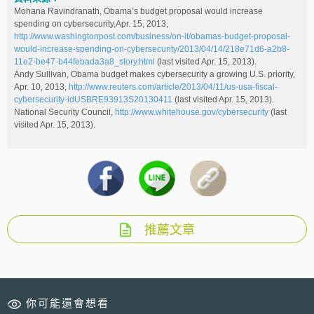
Mohana Ravindranath, Obama’s budget proposal would increase
spending on cybersecurity,Apr. 15, 2013,
http://www.washingtonpost.com/business/on-it/obamas-budget-proposal-
would-increase-spending-on-cybersecurity/2013/04/14/218e71d6-a2b8-
11e2-be47-b44febada3a8_story.html
(last visited Apr. 15, 2013).
Andy Sullivan, Obama budget makes cybersecurity a growing U.S. priority,
Apr. 10, 2013,
http://www.reuters.com/article/2013/04/11/us-usa-fiscal-
cybersecurity-idUSBRE93913S20130411
(last visited Apr. 15, 2013).
National Security Council,
http://www.whitehouse.gov/cybersecurity
(last
visited Apr. 15, 2013).
推薦文章
你可能還會想看