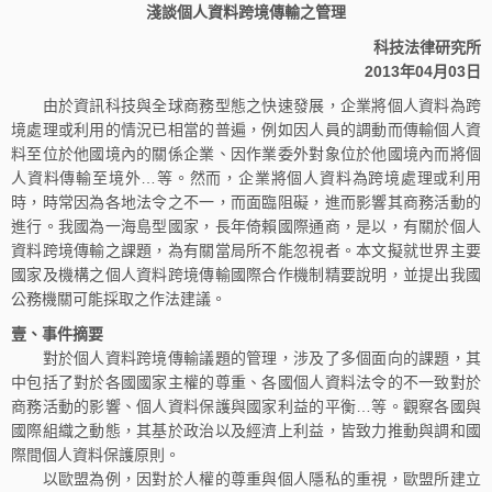
淺談個人資料跨境傳輸之管理
科技法律研究所
2013年04月03日
由於資訊科技與全球商務型態之快速發展，企業將個人資料為跨
境處理或利用的情況已相當的普遍，例如因人員的調動而傳輸個人資
料至位於他國境內的關係企業、因作業委外對象位於他國境內而將個
人資料傳輸至境外…等。然而，企業將個人資料為跨境處理或利用
時，時常因為各地法令之不一，而面臨阻礙，進而影響其商務活動的
進行。我國為一海島型國家，長年倚賴國際通商，是以，有關於個人
資料跨境傳輸之課題，為有關當局所不能忽視者。本文擬就世界主要
國家及機構之個人資料跨境傳輸國際合作機制精要說明，並提出我國
公務機關可能採取之作法建議。
壹、事件摘要
對於個人資料跨境傳輸議題的管理，涉及了多個面向的課題，其
中包括了對於各國國家主權的尊重、各國個人資料法令的不一致對於
商務活動的影響、個人資料保護與國家利益的平衡…等。觀察各國與
國際組織之動態，其基於政治以及經濟上利益，皆致力推動與調和國
際間個人資料保護原則。
以歐盟為例，因對於人權的尊重與個人隱私的重視，歐盟所建立