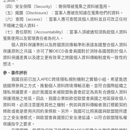
（四）安全保障（Security）：需保障被蒐集之資料被濫用。
（五）揭露（Disclosure）：當事人應被告知誰在蒐集他們的資料。
（六）查閱（access）：當事人應可查閱其個人資料並且可改正任何
不精確之個人資料。
（七）責任原則（Accountability）：當事人須被通知須負起個人資料
蒐集使用以及管理責任者為何人。
個人資料保護準則以及跨國資訊傳輸準則表達各國整合個人資料
保護原則之共識，亦可了解OECD各會員國對於消除各國間對於個人
資料保護差異以及建立更有效率之跨國個人資料傳輸制度有一致性的
想法。
參、事件評析
我國目前已加入APEC跨境隱私規則機制之實驗小組，希望能透
過國際參與之方式，推動個人資料跨境傳輸活動，並符合國際組織之
隱私保護要求。由於我國並未被歐盟執委會認定為具有合適個人資料
保護措施之地區。因此，我國企業如欲從歐盟會員國之地區接收個人
資料時，必須注意援用其他之機制，例如與資料傳輸者簽訂模範契約
條款或者是使用共同約束條款。另外，我國可比照美國與歐盟間所建
立之安全港模式，與歐盟會員國簽訂安全港協議，以符合歐盟隱私權
保護指令之要求。