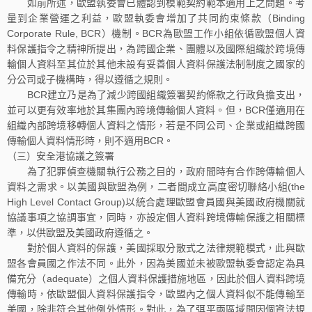
如前所述，歐盟執委會已體認到模範契約範本適用上之問題。考
量到企業營運之利益，歐盟執委會增加了共同約束條款（Binding
Corporate Rule, BCR）機制。BCR為歐盟工作小組依循歐盟個人資
料保護指令之精神所提出，為跨國企業、團體以及國際組織於跨境傳
輸個人資料至其位於其他未設有妥善個人資料保護法制制度之國家的
分公司或子機構時，得以遵循之規則。
BCR建立乃是為了減少跨國組織簽署契約條款之行政負擔支出，
並可以更有效率地於其集團內跨境傳輸個人資料。但，BCR僅適用在
組織內部跨境移轉個人資料之情形，若是不同公司、企業或組織跨國
傳輸個人資料情形時，則不適用BCR。
（三）安全港協議之簽署
為了犯罪偵查機關執行公務之目的，政府間時有合作跨傳輸個人
資料之需求。以美國與歐盟為例，二者間成立高度密切聯絡小組(the
High Level Contact Group)以統合處理歐盟會員國與美國政府機關就
協議事項之協調事宜，同時，亦設定個人資料跨境傳輸保護之相關標
準，以供歐盟及美國政府遵循之。
對於個人資料的保護，美國採取分散式之法律規範模式，此與歐
盟各會員國之作法不同。此外，因為美國並未被歐盟執委會認定為具
備充分（adequate）之個人資料保護措施地區，因此於個人資料跨境
傳輸時，依歐盟個人資料保護指令，歐盟內之個人資料似不能傳輸至
美國，除非符合其他例外情形。對此，為了弭平兩區域間因個資法規