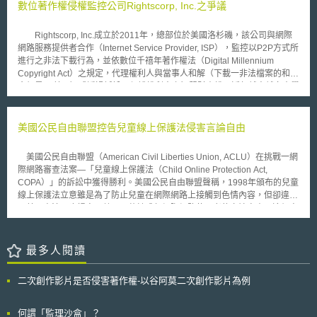
同發表一份聯合聲明提議成立綠色投資銀行，以鼓勵發展低碳經濟。然而，
數位著作權侵權監控公司Rightscorp, Inc.之爭議
美國利益衝突管制規範分成兩大類型[7]，一是針對政府所屬的研究機
該份提議報告乃至2010年3月才正式獲得政府相關人士的重視，因其意識到
構，像美國國家衛生院NIH；另一是一般研究機構或大學(包含公、私立)，
綠色投資銀行之成立，也許能符合當前英國對於基礎設施與能源發展之需
當它們申請聯邦政府經費的時候所受規範。如果是對於政府所屬的研究機
Rightscorp, Inc.成立於2011年，總部位於美國洛杉磯，該公司與網際
求。不過，對於綠色投資銀行是否成立之辯論，乃持續到今年3月才正式拍
構，它的利益衝突規範是比後者更為嚴格，因為研究人員直接領取國家薪水
網路服務提供者合作（Internet Service Provider, ISP），監控以P2P方式所
板定案，根據上述之政府財政報告，英國政府計劃於該投資銀行成立後，投
和使用國家經費，負有更多「公」的任務。舉例而言：一名美國國家衛生院
進行之非法下載行為，並依數位千禧年著作權法（Digital Millennium
注3億英鎊經費投資相關低碳企劃案之推行，並預計於2015年時，另外由私
研究員，亦是研究阿茲海默症的知名科學家，因其研究與藥廠間的利益衝
Copyright Act）之規定，代理權利人與當事人和解（下載一非法檔案的和解
部門投注15億英磅補助相關企劃案，而其經費補助對象層面將以相關產品市
突，於2006年12月被聯邦法院判決有罪，隨後被迫從NIH 離職。三名哈佛
金額是20美元）或透過訴訟以保護權利人之智慧財產權，近年越來越多大學
場（market）為主。 英國能源與氣候變遷部（Department of Energy
大學醫學院教授，2009年3月由檢察官、聯邦衛生福利部進行調查，他們擔
甚至是華納兄弟（Warner Bros.）、唱片公司BMG使用Rightscorp這樣第三
and Climate Change）國務卿（Secretary of State）Chris Huhne表示，綠
任某藥廠顧問，但同時發表研究論文，支持醫界增加使用該藥廠生產之特定
方公司的服務來監控非法網路活動。 年初（2015）在喬治亞州（City
色投資銀行成立後，在結合來自各方之穩定資金下，必能藉由投資綠色能源
藥物，被質疑有利益衝突問題[8]。 貳、美國利益衝突管制規範 美國聯
of Monroe, Georgia），該公司因未得消費者同意以電話留言或者發送簡
美國公民自由聯盟控告兒童線上保護法侵害言論自由
研發之方式，創造一個穩定且平衡的經濟成長。同時，相關政府單位亦期
邦法律規定（18 US Code §208－Acts affecting a personal financial
訊、email的方式威嚇消費者達成非法著作權下載之和解，被控訴違反「電
盼，未來綠色投資銀行除了能提供政府相關領域之經費分配，與研發技術之
interest[9]），凡是向聯邦政府申請研究經費的各個學術機構，無論公立或
話消費者保護法」（Telephone Consumer Protection Act），原告Brown
建議外，亦能以創造具商業價值之產品，達到分散私人投資風險之目的。
美國公民自由聯盟（American Civil Liberties Union, ACLU）在挑戰一網
是私立，其研究人員都必須向所屬機構「申報揭露」自己及家人與產業界的
和Ben Jenkin主張針對每一筆非法之通訊連絡請求損害賠償，總額估算可能
際網路審查法案—「兒童線上保護法（Child Online Protection Act,
的財務上利益，並接受機構的審查監督，以避免科學研究的誠實正確性被個
會超過千元美元。 去年（2014），Rightscorp在加州聯邦法院
COPA）」的訴訟中獲得勝利。美國公民自由聯盟聲稱，1998年頒布的兒童
人利益影響，確保病人或受試者的安全與權益，並且維護社會大眾對於科學
（California federal court）面臨之集體訴訟仍在進行中，原告方指出
線上保護法立意雖是為了防止兒童在網際網路上接觸到色情內容，但卻違反
研究的信賴[10]。 1995年10月公布的美國國家科學基金會（以下簡稱
Rightscorp並未提供非法下載之債務有效證明且濫用美國千禧年著作權法
了美國憲法，也損害了數以百萬計成年網際網路使用者的言論自由。這個案
「NSF」）《研究員財務揭露政策[11]》，與食品藥物管理局（以下簡稱
（DMCA）的通知機制，控訴該公司違反「電話消費者保護法」
件被視為對網路言論自由限度的重要檢測指標。 該法案中要求所有商業網
「FDA[12]」）《研究規範中的客觀性[13]》規範中，提出了相當近似的概
（TCPA）、「公平債務催收行為法案」（Fair Debt Collection Practice Act
站在允許使用者瀏覽那些有害未成年人的內容時，必須以信用卡號碼或其他
念，均要求學研機構須訂有「書面記載利益衝突的政策，並對利益衝突的政
）和「濫用訴訟權利」（Abuse of Process）。 Rightscorp的商業模
方式來證明使用者的年紀。此外，在該法案中，那些製造有害未成年人內容
最多人閱讀
策應落實執行」；利益衝突政策內容至少要包含（1）限定且具指標性的財
式，對權利人來說，確實可以有效追蹤侵權行為人，某種程度上可適當地遏
的業者每日必須支付最高五萬美元的罰款，以及最多六個月的牢獄之災。美
務報告，（2）任命特定人檢閱此等報告，（3）管理機制實施，且當發現無
止非法下載行為，但手段上也影響到當事人的權利，妥適性有待商榷。惟可
國公民自由聯盟認為，該法案有效杜絕色情網頁的比例甚至不到五成，而最
法解決的問題時，應向出資機構報告等[14]。 其中NSF的《研究員財務
預見的是，後續判決結果將可能影響類似公司在防範網路非法下載時的相關
二次創作影片是否侵害著作權-以谷阿莫二次創作影片為例
高法院也表示，如可透過像過濾軟體或類似技術來達到防止未成年人接觸網
揭露政策》規定：「當能合理地認為有顯著的利益，能直接或顯著的影響此
反制措施。
路色情內容的目的，則法律限制的必要性則有待商榷。
項研究或教育活動的報告、行為、設計時，即認可在此存在利益衝突。『顯
何謂「監理沙盒」？
著的財產上利益』，指任何有價的物品，不限於薪水或其他服務提供對價