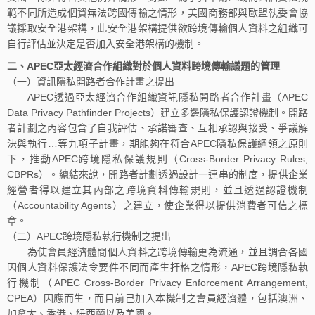
範不同所造成個資無法跨國傳輸之情形，美國商務部與歐盟執委會協
議採取安全港架構，此安全港架構提供欲跨境傳輸個人資料之組織可
自行評估並決定是否加入安全港架構的機制。
二、APEC亞太經濟合作組織對於個人資料跨境傳輸議題的管理
（一）資訊隱私開路者合作計畫之提出
APEC透過亞太經濟合作組織資訊隱私開路者合作計畫（APEC
Data Privacy Pathfinder Projects）建立多邊隱私保護認證機制。開路
者計劃之內容包含了自我評估、承諾審查、互相承認與接受、爭議解
決與執行…等九項子計畫，期能夠在符合APEC隱私保護綱領之原則
下，推動APEC跨境隱私保護規則（Cross-Border Privacy Rules,
CBPRs）。總結來說，開路者計劃透過設計一連串的制度，提供企業
經營者得以建立其內部之跨境資料傳輸規則，並且透過認證機制
（Accountability Agents）之建立，使企業得以提供消費者可信之標
章。
（二）APEC跨境隱私執行機制之提出
為使會員經濟體間個人資料之跨境傳輸更為流通，並且調合各國
因個人資料保護法令要件不同而產生扞格之情形，APEC跨境隱私執
行機制（APEC Cross-Border Privacy Enforcement Arrangement,
CPEA）因應而生，而目前己加入本機制之會員經濟體，包括澳洲、
加拿大、香港、紐西蘭以及美國。