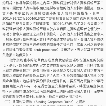
約附錄。依標準契約範本之內容，資料傳送者將個人資料傳輸至第三
國時，縱使個人資料接收國已經採取合適的個人資料保護措施，個人
資料的傳輸國仍必須採取額外的個人資料保護措施。其中，
2001/497/EC與2004/915/EC主要針對會員國之資料管理者將個人資
料傳輸至非會員國之資料管理者，而2010/87/EU除了針對會員國之資
料管理者將個人資料傳輸至設立於非會員國之資料處理者之情形外，
亦賦予當事人更廣泛之契約求償權利，亦即個人資料受侵害之當事人
可採取法律行動先向個人資料傳送者請求損害賠償，若個人資料傳送
者無賠償能力或發生逃避損害賠償責任之情形時，當事人可以向受個
人資料進口者委託者（sub-processor）提出請求，要求就其責任範圍
負擔損害賠償責任。
標準契約範本的起草與形成其實就是歐盟隱私保護原則的契約
化，是以，該契約範本所定之要件過於嚴格又缺乏彈性，同時增加個
人資料跨境傳輸之行政費用負擔，故傳輸以及接收個人資料之雙方不
願意以標準契約條款作為其約定之內容。對於跨國傳輸個人資料之跨
國企業而言，造成標準契約條款缺乏彈性的主要原因為實務上企業跨
國傳輸個人資料時，不見得會設立完整傳輸系統，時常運用郵件交
換、內部資料庫查詢以及內部網路等工具跨國傳輸個人資料，而標準
契約條款並無法完全因應現況，故產生難以適用之情形。
（二）共同約束條款（Binding Corporate Rules）之提出