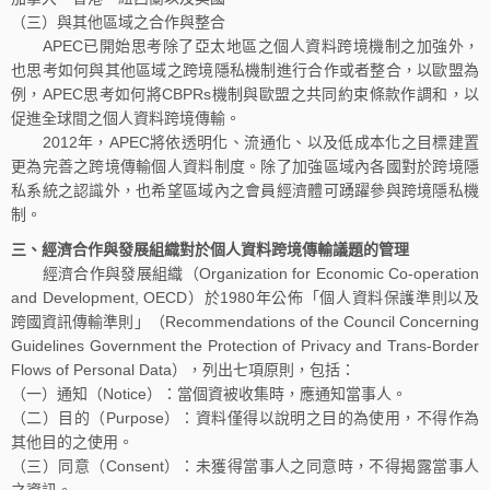
（三）與其他區域之合作與整合
APEC已開始思考除了亞太地區之個人資料跨境機制之加強外，
也思考如何與其他區域之跨境隱私機制進行合作或者整合，以歐盟為
例，APEC思考如何將CBPRs機制與歐盟之共同約束條款作調和，以
促進全球間之個人資料跨境傳輸。
2012年，APEC將依透明化、流通化、以及低成本化之目標建置
更為完善之跨境傳輸個人資料制度。除了加強區域內各國對於跨境隱
私系統之認識外，也希望區域內之會員經濟體可踴躍參與跨境隱私機
制。
三、經濟合作與發展組織對於個人資料跨境傳輸議題的管理
經濟合作與發展組織（Organization for Economic Co-operation
and Development, OECD）於1980年公佈「個人資料保護準則以及
跨國資訊傳輸準則」（Recommendations of the Council Concerning
Guidelines Government the Protection of Privacy and Trans-Border
Flows of Personal Data），列出七項原則，包括：
（一）通知（Notice）：當個資被收集時，應通知當事人。
（二）目的（Purpose）：資料僅得以說明之目的為使用，不得作為
其他目的之使用。
（三）同意（Consent）：未獲得當事人之同意時，不得揭露當事人
之資訊。