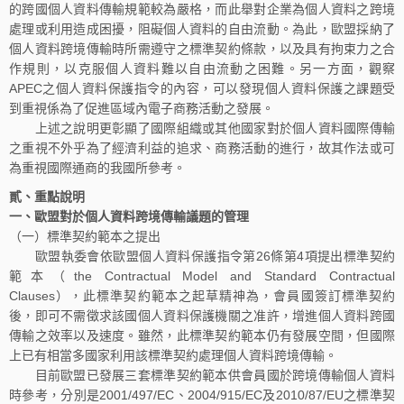
的跨國個人資料傳輸規範較為嚴格，而此舉對企業為個人資料之跨境
處理或利用造成困擾，阻礙個人資料的自由流動。為此，歐盟採納了
個人資料跨境傳輸時所需遵守之標準契約條款，以及具有拘束力之合
作規則，以克服個人資料難以自由流動之困難。另一方面，觀察
APEC之個人資料保護指令的內容，可以發現個人資料保護之課題受
到重視係為了促進區域內電子商務活動之發展。
上述之說明更彰顯了國際組織或其他國家對於個人資料國際傳輸
之重視不外乎為了經濟利益的追求、商務活動的進行，故其作法或可
為重視國際通商的我國所參考。
貳、重點說明
一、歐盟對於個人資料跨境傳輸議題的管理
（一）標準契約範本之提出
歐盟執委會依歐盟個人資料保護指令第26條第4項提出標準契約
範本（the Contractual Model and Standard Contractual
Clauses），此標準契約範本之起草精神為，會員國簽訂標準契約
後，即可不需徵求該國個人資料保護機關之准許，增進個人資料跨國
傳輸之效率以及速度。雖然，此標準契約範本仍有發展空間，但國際
上已有相當多國家利用該標準契約處理個人資料跨境傳輸。
目前歐盟已發展三套標準契約範本供會員國於跨境傳輸個人資料
時參考，分別是2001/497/EC、2004/915/EC及2010/87/EU之標準契