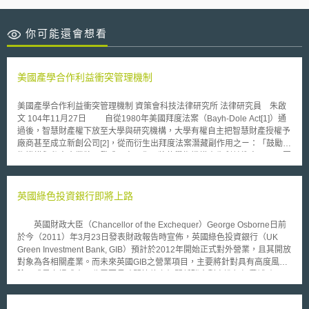
你可能還會想看
美國產學合作利益衝突管理機制
美國產學合作利益衝突管理機制 資策會科技法律研究所 法律研究員 朱啟
文 104年11月27日 自從1980年美國拜度法案（Bayh-Dole Act[1]）通
過後，智慧財產權下放至大學與研究機構，大學有權自主把智慧財產授權予
廠商甚至成立新創公司[2]，從而衍生出拜度法案潛藏副作用之ㄧ：「鼓勵學
術機構與私人企業將研發成果商品化，將使學術機構產生利益衝突[3]」。因
此「利益衝突」問題逐漸引起各界關注，特別是大學如何兼顧好教學、研究
及公共服務[4]；以及研究人員、大學教授在技術移轉或研發成果商品化過程
中，應該扮演的角色及獲取何種利益，常因為法律或大學政策規定的不周
英國綠色投資銀行即將上路
全、認知的不一致，而造成教研人員的困惑[5]。 產學合作的利益衝
突，容易發生於顧問服務、技術移轉、贊助研究、臨床試驗、科研採購、師
英國財政大臣（Chancellor of the Exchequer）George Osborne日前
生指導關係、機構關係與特定贈禮等活動中，因此利益衝突管理為產學合作
於今（2011）年3月23日發表財政報告時宣佈，英國綠色投資銀行（UK
中不可忽視的重要措施。以往「揭露利益衝突」被視為是管理利益衝突之主
Green Investment Bank, GIB）預計於2012年開始正式對外營業，且其開放
要方法[6]，但此種管理利益衝突措施應該加以改進，且須建立處理學研機構
對象為各相關產業。而未來英國GIB之營業項目，主要將針對具有高度風
內利益衝突之新思維，為了健全國內產學合作發展，政府有必要率先提出更
險，或是市場成本回收需要長時間等待之相關低碳企劃案進行經費補助，同
新、更有效率之利益衝突管理方式，才能達到預防、監督、控管效果。本文
時亦進一步制定二氧化碳排放價格。 早在2009年2月時，英國三大非營
擬藉由美國產學合作利益衝突法制規範，及美國大學因應解決產學合作利益
利組織團體E3G、Friends of the Earth、以及Climate Change Capital即共
衝突方式，提出對於本國法制調整之建議。 壹、美國利益衝突管制類型