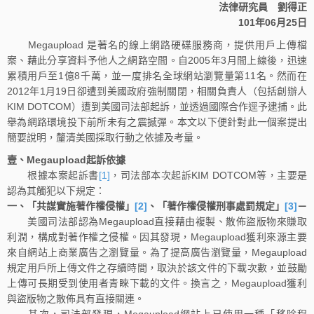
法律研究員 劉得正
101年06月25日
Megaupload 是著名的線上網路硬碟服務商，提供用戶上傳檔
案、藉此分享資料予他人之網路空間。自2005年3月間上線後，迅速
累積用戶至1億8千萬，並一度排名全球網站瀏覽量第11名。然而在
2012年1月19日卻遭到美國政府強制關閉，相關負責人（包括創辦人
KIM DOTCOM）遭到美國司法部起訴，並透過國際合作逕予逮捕。此
舉為網路環境投下前所未有之震撼彈。本文以下便針對此一個案提出
簡要說明，釐清美國採取行動之依據及考量。
壹、Megaupload起訴依據
根據本案起訴書
[1]
，司法部本次起訴KIM DOTCOM等，主要是
認為其觸犯以下規定：
一、「共謀實施著作權侵權」
[2]
、「著作權侵權刑事處罰規定」
[3]
－
美國司法部認為Megaupload直接藉由複製、散佈盜版物來賺取
利潤，構成對著作權之侵權。因其發現，Megaupload獲利來源主要
來自網站上商業廣告之瀏覽量。為了提高廣告瀏覽量，Megaupload
規定用戶所上傳文件之存續時間，取決於該文件的下載次數，並鼓勵
上傳可長期受到使用者青睞下載的文件。換言之，Megaupload獲利
與盜版物之散佈具有直接關連。
其次，司法部發現，Megaupload網站上已使用一種「移除程