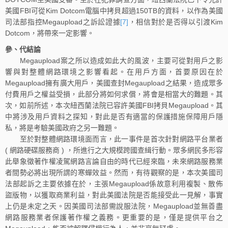
美國FBI可從Kim Dotcom電腦中拷貝超過150TB的資料，以作為美國
司法部指控Megaupload之訴訟證據
[7]
，相信對於是否得以引渡Kim
Dotcom，將帶來一定影響。
參、代結論
Megaupload案之所以造成如此大的風波，主要可從對用戶之影
響與對整體網路環境之影響看起。在用戶方面，首要原因在於
Megaupload擁有廣大用戶，美國查封Megaupload之結果，造成眾多
付費用戶之權益受損，此部分將如何求償，將會是相當大的難題。其
次，如前所述，本次紐西蘭法院已容許美國FBI拷貝Megaupload。其
中將涉及用戶資料之探知，對此是否有適當的保護措施保障用戶隱
私，將是考驗美國政府之另一難題。
至於對整體網路環境面而言，此一事件是首次針對網路平台業者
( 網路硬碟服務商 ) ，所進行之大規模跨國查緝行動。眾多網民多形容
此舉象徵著作權凌駕網路言論自由的時代已經來臨，未來網路服務業
者間勢必將出現所謂的寒蟬效益。然而，有待觀察的是，本次美國司
法部起訴之主要依據在於，主張Megaupload係故意利用複製、散佈
盜版物，以獲取商業利益，對此美國法院是否能接受此一見解，事實
上仍是未定之天。因美國司法部需說服法院，Megaupload並無善盡
網路服務業者保護著作權之義務。更重要的是，僅是提供平台之