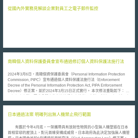
從國內外實務見解談企業對員工之電子郵件監控
南韓個人資料保護委員會宣布通過修訂個人資料保護法施行法
2024年3月6日，南韓個資保護委員會（Personal Information Protection
Commission, PIPC）宣布通過個人資料保護法施行法（Enforcement
Decree of the Personal Information Protection Act, PIPA Enforcement
Decree）修正案，並於2024年3月15日正式實行。 本次修法重點如下： 1.
明訂個資主體可要求公開自動化決策過程之權利及應對不利結果時可採取之
措施 針對使用AI等自動化系統處理個資並做出的自動化決策，個資主體
（即，個人）有權要求解釋決策過程並進行審查，尤其當決策結果對個資主
體權益有重大影響時（例如：不通過其社福補助申請），個資主體可拒絕自
日本通過法案 明確列出無人機禁止飛行範圍
動化決策結果，並要求改為人為決策及告知重新決策結果。另為確保透明、
公平，自動化決策依據的標準與程序亦須公開，並於必要時向公眾說明決策
有鑑於今年4月底，一架攜帶具有放射性物質的小型無人機墜毀在日本
過程。 2.確立隱私長（Chief Privacy Officers, CPOs）的資格要求及適用範
首相官邸的屋頂上，對元首維安構成威脅，日本政府為此決定加強無人機管
圍 為確保CPO能順利開展個資保護工作，要求處理大量或敏感個資機關之