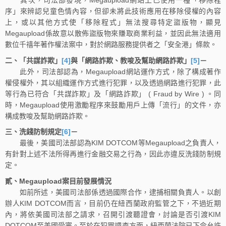
序」來辨認兒童色情內容，但卻未將此技術應用在移除侵權的內容
上，或以其他方式使「移除程式」無法搜尋特定盜版物，顯見
Megaupload係故意以散佈盜版物來賺取商業利益，並因此無法適用
數位千禧年著作權法案中，對於網路服務提供者之「安全港」條款。
二、「共謀詐欺」
[4]
與「網路詐欺、教唆及幫助網路詐欺」
[5]
－
此外，司法部認為，Megaupload網站運作方式，除了構成著作
權侵權外，其以組織運作方式進行犯罪，以及透過網路進行犯罪，此
等行為已符合「共謀詐欺」及「網路詐欺」 ( Fraud by Wire ) 。同
時，Megaupload使用激勵程序來鼓勵用戶上傳「流行」的文件，亦
構成教唆及幫助網路詐欺。
三、洗錢防制規定
[6]
－
最後，美國司法部認為KIM DOTCOM等Megaupload之負責人，
有針對上述不法所得再進行金融交易之行為，因此亦違反洗錢防制規
定。
貳、Megaupload案目前發展情況
如前所述，美國司法部係透過國際合作，逮捕相關負責人。以創
辦人KIM DOTCOM而言，目前仍在紐西蘭政府監管之下，不過近期
內，將依美國司法部之請求，召開引渡聽證會，討論是否引渡KIM
DOTCOM至美國受審。至於在犯罪調查方面，紐西蘭法院已下令允許