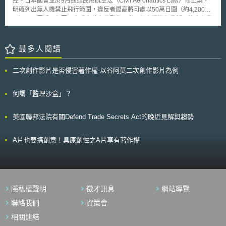
控。日本國會並於9月通過民用航空法（Civil Aeronautics Law）修正案，
CPO至少具有4年個資、資安相關經驗，且個資經驗至少2年。適用機關包
明確列出無人機禁止飛行範圍，違反者最高將可處以50萬日圓（約4,200美
括：年營業額達1,500億韓元以上、處理超過100萬人個資或超過5萬人特種
元）以下罰鍰，但因災害或自然事故發生而利用無人機進行救援、搜索行動
資料者；學生超過2萬人的大學；處理大量特種個資的教學醫院或大型私人
不在規範範圍。 法案主要修正內容為，特定空域未經申請不可飛行，
醫院等；疾管局、社福、交通、環保等公共系統運營機構。 3.明訂評估公共
例如禁止無人機飛越人口密集的住宅區及機場周邊區域，人口密集地區，以
機構個資保護效能之標準及程序 依據個資法第11-2條規定，PIPC每年需對
每平方公里人口4,000人為界，因此東京都23區和主要區域城市，將會列為
最多人閱讀
公共機構（如：中央行政機關及其所屬機關、地方政府及總統令規定者）進
無人機禁航區。另外，在舉行慶祝活動及展覽等會吸引大批群眾暫時聚集的
行個資保護程度評估，而為使評估作業有所依循，本次新增評估標準及相關
地區上空，無人機亦不可飛行。 然而，通過申請後的飛行區域，仍須
程序包括：政策和業務表現及其改進情形、管理體系適當性、保護個資措施
二次創作影片是否侵害著作權-以谷阿莫二次創作影片為例
遵守幾項要求，如無人機須於日間目視範圍內飛行、無人機與人員及建築物
及執行情形、防範個資侵害及確保安全性措施及執行情形等。 4.調整需要承
必需保持一定距離，以及未經政府許可，夜間不可使用無人機，並禁止無人
擔損害賠償責任的適用範圍及門檻 為確保機關履行個資主體損害賠償責
機裝載爆炸裝置等會造成人員傷害或財物損失的危險物品。除此之外，並定
何謂「監理沙盒」？
任，將需履行投保保險等義務之適用範圍由網路業者擴大至實體店面及公共
義「無人機是透過遠程遙控或自動駕駛儀器飛行，且無人機作為機器不能搭
機構等。同時，調整適用門檻，將年銷售額由5千萬韓元調整為10億韓元、
載乘客」，但輕量型玩具飛機不包含在內。修訂後的法案將於今年年底前開
個資主體數由1千人調整為1萬人，以減輕小型企業負擔。另亦明訂可豁免責
美國聯邦法院有關Defend Trade Secrets Act的晚近見解與趨勢
始施行。 此外，下議院目前仍審議有關禁止無人機靠近重要設施，包
任的對象包括：不符合CPO資格的公共機構，公益法人或非營利組織，及已
含首相官邸、國會、皇宮、核電廠之草案。
委託給已投保保險之專業機構的小型企業。 PIPC另將公布一份指引草案，
A片也要搞創意！具原創性之A片享有著作權
內容包括自動決策權利、CPO資格要求、公共機構個資保護評估標準、賠償
責任保障制度等，並舉行說明會來收集回饋意見。
隱私權聲明
徵才訊息
網站導覽
聯絡我們
資策會
相關連結