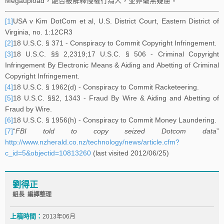
Megaupload，能否被解釋侵權行為人，並非毫無疑慮。
[1]
USA v Kim DotCom et al, U.S. District Court, Eastern District of
Virginia, no. 1:12CR3
[2]
18 U.S.C. § 371 - Conspiracy to Commit Copyright Infringement.
[3]
18 U.S.C. §§ 2,2319;17 U.S.C. § 506 - Criminal Copyright
Infringement By Electronic Means & Aiding and Abetting of Criminal
Copyright Infringement.
[4]
18 U.S.C. § 1962(d) - Conspiracy to Commit Racketeering.
[5]
18 U.S.C. §§2, 1343 - Fraud By Wire & Aiding and Abetting of
Fraud by Wire.
[6]
18 U.S.C. § 1956(h) - Conspiracy to Commit Money Laundering.
[7]
“
FBI told to copy seized Dotcom data
”
http://www.nzherald.co.nz/technology/news/article.cfm?
c_id=5&objectid=10813260
(last visited 2012/06/25)
劉得正
組長 編譯整理
上稿時間：
2013年06月