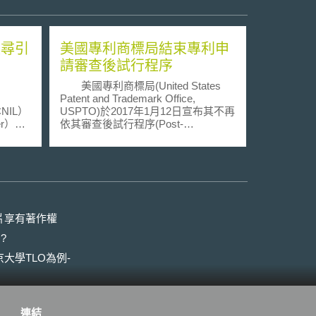
搜尋引
美國專利商標局結束專利申
請審查後試行程序
美國專利商標局(United States
Patent and Trademark Office,
, CNIL）
USPTO)於2017年1月12日宣布其不再
er）違
依其審查後試行程序(Post-
of 6
Prosecution Pilot Program, P3
Program)受理新的案件。該程序係用
vidual
以使發明人在專利申請程序受到駁回
公司
以後得提出更多回饋意見，以期減少
s LTD，
上訴至專利審判暨上訴委員會(Patent
根據
Trial and Appeal Board, PTAB)之數
告收
量。 該程序係在2016年7月11日
片享有著作權
料範圍
公布施行，在該程序中，申請人在最
?
要求微
終駁回做成後兩個月內得請求召開聽
期按日
證；申請人得對審查員進行20分鐘內
大學TLO為例-
22年1
之口頭簡報。簡報進行完畢以後，申
分別對
請人即被排除於會議之外，審查委員
億及6千萬
之裁決將會以書面之形式通知申請
因違法
人。 在P3程序創設以前，專利申
連結
本案對
請被駁回的發明人得採取上訴前先期