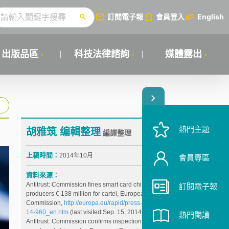
訂閱電子報
會員登入
English
出版品區
科技法律諮詢
媒體露出
熱門主題
胡雅筑 编輯整理
編譯整理
上稿時間：
2014年10月
會員專區
資料來源：
Antitrust: Commission fines smart card chips
訂閱電子報
producers € 138 million for cartel, European
Commission,
http://europa.eu/rapid/press-release_IP-
14-960_en.htm
(last visited Sep. 15, 2014)
熱門閱讀
Antitrust: Commission confirms inspections in the