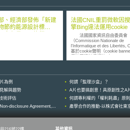
部、經濟部發佈「新建
法國CNIL重罰微軟因
物節約能源設計標
擎Bing違法運用cookie
，自七月一日施行
法國國家資訊自由委員會
（Commission Nationale de
l'Informatique et des Libertés
基於cookie聲明（cookie bann
反法國資料保護法（Act N°78-17 
January 1978 on Information
Technology, Data Files and Indi
Liberties）裁罰微軟愛爾蘭分
（Microsoft Ireland Operation
影片為例
何謂「監理沙盒」？
下稱微軟）搜尋引擎Bing，並
cookie蒐集資料間接產生的廣
的晚近見解與趨勢
A片也要搞創意！具原創性之A
入、資料主題數量及處理的資
進行技術評估
何謂專利權的「權利耗盡」原則
定出6千萬歐元之罰鍰額度，且
軟應於3個月內限期改正，如逾
losure Agreement,
產學合作的推動-以株式會社東京
處以6萬歐元罰鍰。本案是繼20
月6日以來，CNIL以相同理由
Google與Facebook裁罰1.5
歐元罰鍰後，再增1件科技巨頭
其他資訊
段216號22樓
運用cookie遭受裁罰之案例。