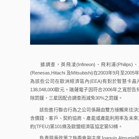
據調查，英飛凌(Infineon)、飛利浦(Phili
(Renesas,Hitachi 及Mitsubishi)在2
為該些公司在歐洲經濟區內(EEA)有對於智慧卡晶片
138,048,000歐元。瑞薩電子因符合2006年之寬恕告知
除罰鍰，三星因配合調查而減免30%之罰鍰。
該些進行聯合行為之公司係藉由雙方接觸來往決定
含價錢、客戶、契約協商、產能或產能利用率及未來
約(TFEU)第101條及歐盟經濟區協定第53條。
負責競爭政策之執委會副主席Joaquín Almun