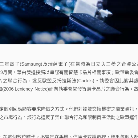
ps)、三星電子(Samsung)及瑞薩電子(在當時為日立與三菱之合資公
003年9月至2005年9月間，藉由雙邊接觸以串謀有關智慧卡晶片相關事項；歐盟執委
之聯合行為，違反歐盟反托拉斯法(Cartels)。執委會因此對其
(2006 Leniency Notice)而向執委會揭發智慧卡晶片之聯合行為，
個別回應顧客要求降價之方式。他們討論並交換機密之商業資訊
之市場行為。該行為違反了禁止聯合行為和限制商業活動之歐盟運
ia說: 在這個數位時代，不管是在手機、信用卡或護照裡，幾乎每個人