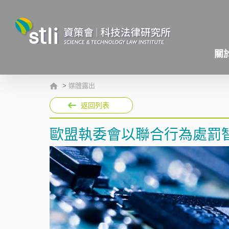
關
>
媒體露出
返回列表
歐盟執委會以聯合行為處罰智