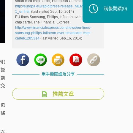
smart card chip sector, European Commission,
http://europa.eu/rapid/press-release_MEMO-09-
稍後閱讀
(0)
1_en.htm
(last visited Sep. 15, 2014)
EU fines Samsung, Philips, Infineon over smartcard
chip cartel, The Financial Express,
http://www.financialexpress.com/news/eu-fines-
samsung-philips-infineon-over-smartcard-chip-
cartel/1285314
(last visited Sep.16, 2014)
司)
會認
用手機閱讀及分享
處罰
故免
推薦文章
，包
作條
都在