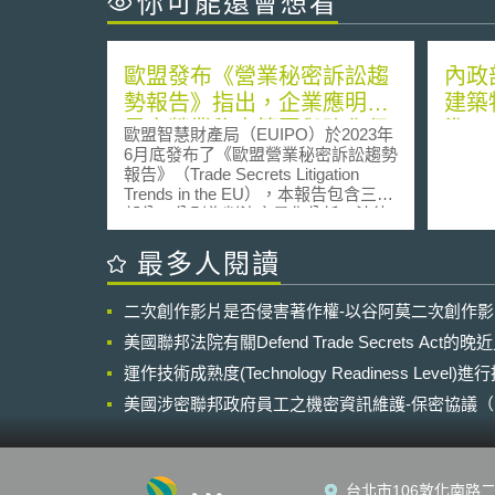
你可能還會想看
歐盟發布《營業秘密訴訟趨
內政
勢報告》指出，企業應明確
建築
界定營業秘密範圍與強化保
準」
歐盟智慧財產局（EUIPO）於2023年
密措施之落實
6月底發布了《歐盟營業秘密訴訟趨勢
報告》（Trade Secrets Litigation
Trends in the EU），本報告包含三大
部分，分別為判決之量化分析、法律
要件之質化分析、各會員國之重要判
決摘要，內容涵蓋了2017年1月1日至
最多人閱讀
2022年10月31日間，27個會員國的
695個訴訟案件。其重點摘要如下：
二次創作影片是否侵害著作權-以谷阿莫二次創作
一、案件涉及之類型分析 1、約41%
的案件與離職員工有關。 2、約17%
美國聯邦法院有關Defend Trade Secrets Act
的案件與商業合作對象有關。 3、約
30%的案件雙方無明確的契約關係
運作技術成熟度(Technology Readiness Level)
（但報告中指出此項統計包含員工離
美國涉密聯邦政府員工之機密資訊維護-保密協議（Non-disc
職後自行創業，原告以該離職員工及
NDA）之使用
該公司為被告的情況）。 二、案件涉
及之營業秘密標的分析（同一訴訟案
件可能包含多個標的） 1、約62%的
台北市106敦化南路二
標的為「商業性營業秘密」。其中配