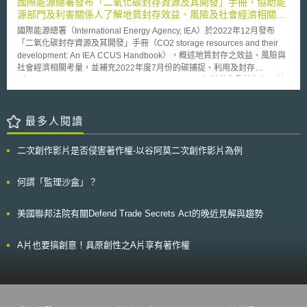
國際能源總署發布「二氧化碳封存資源及其開發」手冊，協助能
訴訟有利可圖的情形遏止專利濫訟的現象，但是參議院版本之法案是否真的
漸進的方式，在該機制實施後二年內達到「完整環境資訊揭露」；中小企業
源部門及利害關係人了解地質封存效益、風險及社會經濟相關考
能夠達到遏止專利濫訟之情形受到各界更多的爭議。
則採取「鼓勵性揭露」。 今年 5 月間，證期局為保障國內投資人，曾
量
國際能源總署（International Energy Agency, IEA）於2022年12月發布
強制 972 家電子電機上市櫃公司，以「重大訊息」說明公司因應歐盟有毒
「二氧化碳封存資源及其開發」手冊（CO2 storage resources and their
物質禁用指令（ RoHS ）的情形，此一要求僅為「環保支出」之資訊，並
development: An IEA CCUS Handbook），概述地質封存之效益、風險與
未要求說明未來因應對策及可能支出。故經濟部希望透過「環境資訊揭露」
社會經濟相關考量，並補充2022年度7月份的碳捕捉、利用及封存
制度的建立，讓企業從被動提報「環保支出」，提升到主動揭露「環境資
（Carbon Capture, Utilization and Storage, CCUS）法律和監管框架。該
訊」，並逐漸建立企業環境會計制度，因應國際環保趨勢。
手冊架構可分為九個章節，重要章節包含：碳封存資源概述、碳封存開發生
命週期、評估階段開發、風險管理、商業化、以及提供具體建議予決策者或
私營部門。 由於CCUS涉及複雜管理及營運模式，IEA為決策者確立五個總
最多人閱讀
體行動，簡述如下：（1）識別封存資源並提供必要資料：現有的地質資料
是寶貴的起點，政府可以將現有資料數位化並建置資料庫，便於私部門獲取
二次創作影片是否侵害著作權-以谷阿莫二次創作影片為例
資訊。（2）確保法律與管制框架符合CCUS需求：政府應全面盤點既有法
制體系是否到位，並應解決下列幾個關鍵問題：碳封存特定責任與風險、建
立明確與適當的許可流程、地下孔隙空間的所有權、案場管理要求（如監
何謂「監理沙盒」？
控、關閉等）。（3）制定支持碳封存的政策：如將CCUS納入國家能源及
氣候計畫、制定CCUS路線圖以協調發展策略、進行全面資源評估、制定獎
美國聯邦法院有關Defend Trade Secrets Act的晚近見解與趨勢
勵措施（如獎勵資金、稅收抵免、可交易的憑證、鼓勵降低成本的創新計
畫、風險緩解措施、碳定價等）。（4）支持先驅者並促進投資：產業先驅
者時常面臨發展尚未成熟的開發環境或法制體系，因此建議政府得給予先驅
A片也要搞創意！具原創性之A片享有著作權
者特定的獎勵措施。（5）支持發展CCUS的技術、專業能力：鼓勵石化與
天然氣產業朝向CCUS轉型，如提供相關知識並培養相關技術，支持持續就
業並避免人才流失等。