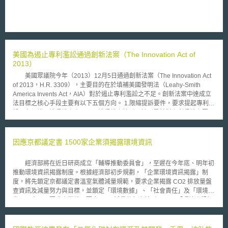
美國為遏止專利濫訟通過創新法案（The Innovation Act of
2013）
美國眾議院今年（2013）12月5日通過創新法案（The Innovation Act
of 2013，H.R. 3309），主要目的在於填補美國發明法（Leahy-Smith
America Invents Act，AIA）對於遏止專利濫訟之不足。創新法案中達成立
法目標之核心手段主要有以下五個方向。 1.限縮提訴要件，要求提起專利訴
訟，必須說明遭侵權之商品以及遭侵權之情形，特別是針對專利侵權之因果
關係的說明，以不實施專利主體（Non-practice Patents Entity，NPE）不
生產製造專利產品之特性遏止其專利濫訟。 2.訴訟費用的轉移，將相關成本
轉移至敗訴方，並加諸合理之賠償費用。直接以訴訟成本之轉嫁來影響訴訟
因應京都議定書 1500家企業須揭露環境資訊
意願，然而此舉是否造成真正之專利所有者保護自身專利之障礙仍須觀察個
案。 3.延遲證據開示，避免證據開示過早影響判決之結果。 4.要求專利所有
經濟部將在近日研商成立「輔導推動委員會」，至遲在今年底、明年初
者持續針對所有之專利進行資訊更新，使專利所有權透明化，以揭露NPE藉
推動環境資訊揭露制度。根據經濟部初步規劃，「企業環境資訊揭露」制
由空殼公司進行濫訟之行為。 5.創新法案另試圖使專利產品之實際製造商代
度，將先鎖定京都議定書溫室氣體減量規範，要求企業揭露 CO2 排放量盤
替消費者面對專利侵權時相關產品之訴訟。 而眾議院通過創新法案的
查資訊及減量努力與目標，並鎖定「環境數據」、「社會責任」及「環境活
同時，參議院也有相類似的平行立法提案，稱為專利透明化與改進法案
動」三方面，要求企業說明因應 CO2 減量的努力情形。 「環境資訊揭
（The Patent Transparency and Improvement Act of 2013，S. 1720）。
露制度」將依是否上市櫃及企業規模，要求不同程度的資訊揭露。上市公
比較參眾兩院之法案版本後，可以發現兩者立法目的以及採取的手段均類
司，列為「義務性揭露」，必須將「環境資訊」列入重大訊息予以公開揭
似，主要都集中在於資訊的透明化以及訴訟成本的轉嫁，試圖藉由除去專利
露；營業額達 1 億元以上的企業及上櫃、興櫃公司，屬「自願性揭露」，以