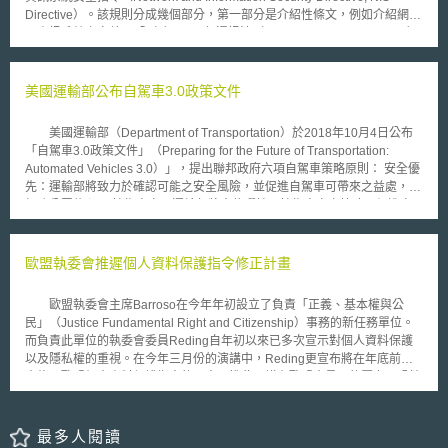
信賴的資料共享環境，以及共創更安全的資料傳輸方式。 2、本協議耗
Directive）。該規則分成幾個部分，第一部分是介紹性條文，例如介紹網路
時約一年完成討論與擬訂，並期待能透過該協議，深化並擴展英國與韓國之
及資訊系統之定義：「（a）2003年通訊法（Communications Act 2003）
間的資料夥伴關係。 3、英國與韓國政府承諾將促進資料在國際商業、
第32條第1項所指的電子通訊網路；（b）一組或多組互聯或相關設備，其
創新及研究等領域的發展。在加強個人資料保護的前提下，促進資料的合理
中之設備或程序根據程式自動化處理數位資料；（c）為操作、使用、保護
利用。 4、在資料自由傳輸的基礎上，本協議將提供更完善且可持續推
和維護目的，由（a）或（b）款所涵蓋的儲存、處理、檢索或傳輸的數位資
美國運輸部公布自駕車3.0政策文件
動的全球資料生態系統。雙方政府承諾共同改進數位時代下個資料保護框
料。」 第二部分是英國政府相關組織架構規定，包括網路及資訊系統
架，如英國發布國家資料戰略（National Data Strategy）、修訂UK GDPR
的國家政策（The NIS national strategy）、國家權責機關的指定
相關規範，以及韓國PIPC提出個人資料保護法部分條文修正案等具體措
美國運輸部（Department of Transportation）於2018年10月4日公布
（Designation of national competent authorities）、單一聯絡點的指定
施。 英國政府肯認應與其他戰略合作夥伴開展多邊倡議，如參與全球
「自駕車3.0政策文件」（Preparing for the Future of Transportation:
（Designation of the single point of contact）、電腦安全事件應變小組的
跨境隱私規則論壇（Global CBPR Forum）及經濟合作暨發展組織
Automated Vehicles 3.0）」，提出聯邦政府六項自駕車策略原則： 安全優
指定（Designation of computer security incident response team）、執行
（OECD），共同推動可信賴之政府存取資料（Trusted Government
先：運輸部將致力於確認可能之安全風險，並促進自駕車可帶來之益處，並
機關的資訊分享（Information sharing–enforcement authorities）、北愛爾
Access to Data）的目標。
加強公眾信心。 技術中立：運輸部將會依彈性且技術中立之策略，促進自
蘭的資訊分享（Information sharing–Northern Ireland）。 第三部分則
駕車競爭與創新。 法令的與時俱進：運輸部將會檢討並修正無法因應自駕
是基本服務營運商（類似於我國的關鍵基礎設施營運商）與其職責，包括基
車發展之交通法令，以避免對自駕車發展產生不必要之阻礙。 法令與基礎
本服務營運商的確定、營運權廢止、基本服務營運商的安全維護職責、事故
環境的一致性：運輸部將致力於讓法規環境與自駕車運作環境於全國具備一
歐盟執委會推遲個人資料保護指令修正計畫
通報的責任等。根據第8條第1項之規定，如果營運商提供本規則附表2所載
致性。 主動積極：運輸部將主動提供各種協助，以建構動態且具彈性之自
明的基本服務（包括電力、石油、天然氣、航空運輸、船務運輸、鐵路運
駕車未來，亦將針對車聯網等相關補充性技術進行準備。 保障並促進自
輸、公路運輸、醫療健康、數位基礎設施等），並且符合基本服務一定門檻
歐盟執委會主席Barroso在今年年初設立了負責「正義、基本權與公
由：運輸部將確保美國民眾之駕駛自由，並支持透過自駕科技來增進安全與
要求者，則該廠商即被視為基本服務營運商（operator of an essential
民」（Justice Fundamental Right and Citizenship）事務的新任務單位。
弱勢族群之移動便利，進而促進個人自由。 「自駕車3.0政策文件」並
service, OES）。舉例而言，規章之附表2第1項載明，營運商提供電力供應
而負責此單位的執委會委員Reding自年初以來已多次宣示對個人資料保護
建立五個策略，包括利益相關人參與、典範實務（best practice）、自願性
之基本服務者，其一定門檻要求包括：若營運商位於英國，符合「為英國國
以及隱私權的重視。在今年三月份的演講中，Reding更宣布將在年底前提
標準、目標研究（Targeted research）與規範現代化等，配合以上原則進
內超過25萬名消費者提供電力服務」或「輸電系統的發電量大於或等於2
出修正歐盟個人資料保護指令的內容。惟此承諾在歐盟會員國的壓力下恐怕
行。美國運輸部並肯認其先前提出之「安全願景2.0（A Vision for
gigawatts」之條件者，該營運商即為基本服務營運商（OES）；若營運商
無法踐履了。歐盟執委會於日前已表示將提出一份新的行動宣示來取代原先
Safety）」中之安全性架構，並鼓勵技術與服務開發商持續遵循自願性之安
位於北愛爾蘭，則應「依據北愛爾蘭1992年的電力法規命令取得供電執
的修法計畫。 歐盟目前的個人資料保護指令乃在1995年制定，迄今已
全評估，並重申將依循自我認證（self-certification）而非特定認證管制途
照」，且「為北愛爾蘭境內超過8千名消費者提供電力服務」，或符合「發
有15年之久，雖然其許多原則在今日仍然適用，但面對新科技、新應用，如
最多人閱讀
徑，以促進規範之彈性。
電量大於或等於350 megawatts」等條件，則該營運商即為基本服務營運商