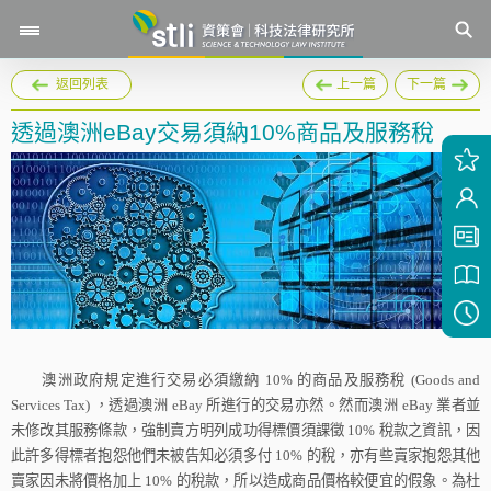
返回列表
上一篇
下一篇
透過澳洲eBay交易須納10%商品及服務稅
澳洲政府規定進行交易必須繳納
10%
的商品及服務稅
(Goods and
Services Tax)
，透過澳洲
eBay
所進行的交易亦然。然而澳洲
eBay
業者並
未修改其服務條款，強制賣方明列成功得標價須課徵
10%
稅款之資訊，因
此許多得標者抱怨他們未被告知必須多付
10%
的稅，亦有些賣家抱怨其他
賣家因未將價格加上
10%
的稅款，所以造成商品價格較便宜的假象。為杜