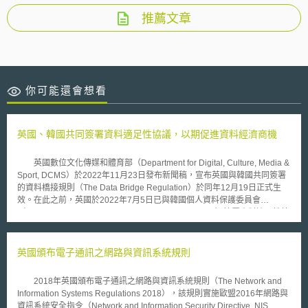
推薦文章
你可能還會想看
英國、韓國共同簽署資料適足性協議，以期促進資料經濟商機
英國數位文化傳媒和體育部（Department for Digital, Culture, Media &
Sport, DCMS）於2022年11月23日發布新聞稿，宣布英國與韓國共同簽署
的資料橋接規則（The Data Bridge Regulation）於同年12月19日正式生
效。在此之前，英國於2022年7月5日已與韓國個人資料保護委員會
（Personal Information Protection Commission, PIPC）簽署資料適足性協
議（Data Adequacy Agreement），以促進兩國未來進行資料傳輸。這也
是英國在脫歐後，首次與其他國家簽訂的資料協議，而依據過往兩國的數位
貿易統計資料，本次協議預估將帶來超過14.8億英鎊的商機。 英國
英國頒布電子通訊之網路與資訊系統規則
DCMS部長更進一步表示，未來將積極與其他國家的戰略夥伴，開展資料經
濟商機。英國於聲明中強調參與全球跨境隱私規則論壇（Global CBPR
2018年英國頒布電子通訊之網路與資訊系統規則（The Network and
Forum）的決心，以加速資料共享、促進創新與產學研究，聲明摘要如下：
Information Systems Regulations 2018），該規則實施歐盟2016年網路與
1、本協議為加強英國與韓國資料共享的里程碑，其宗旨為創建更值得
資訊系統安全指令（Network and Information Security Directive, NIS