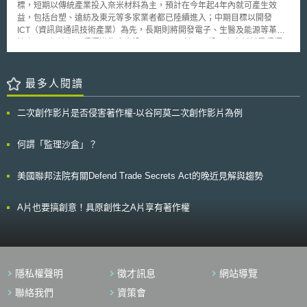
標，短期以傳統產業投入奈米材料為主，預計在今年起4年內就可產生效
於所有醫療相關研究的資料取得及利用上；在未來的新準則中，應促進去名
益，包括台塑、遠紡及東元等多家業者都已陸續進入；中期目標以開發
化醫療資訊之運用，同時對於未取得資料主體授權的資料逆向識別（re-
ICT（資訊與通訊技術產業）為先，長期則將開發電子、生醫及能源等革新
identification）行為，應增設罰則；此外，審查委員會在判斷得否不經資料
性產品，經濟部已積極邀集廠商投入。 目前國內投入奈米材料最積極
主體授權而以其資料進行研究之妥適性時，亦應納入道德考量因素，倘若研
的公司，包括台塑進入奈米碳酸鈣、東元奈米應材公司發展奈米碳管，長興
究係由聯邦層級的組織所主導，則研究團隊應先證明其已採取充分保護資料
化工與工研院合作開發電腦、PDA（個人數位助理器）及機車用的抗污性塗
隱私及安全的措施，藉以平衡隱私權保護與醫療研究的拉鋸。
料樹脂、奈米有機／無機混成樹脂材料、奈米研磨液材料；永光化學也投入
最多人閱讀
奈米薄膜產品及TiO2光觸媒。此外，遠紡、中興、力麗、力鵬等多家廠商投
入抗菌、防臭、防紫外線功能性纖維及吸收遠紅外線纖維，中石化也與工研
二次創作影片是否侵害著作權-以谷阿莫二次創作影片為例
院合作開發機能性尼龍奈米新合纖；和成也進入奈米衛浴設備、馬桶、洗手
檯及不沾污大陶板；大同、聲寶及三洋投入空氣清淨機，聲寶也切入殺菌光
冷氣機；東元電機動作更大，發展奈米冰箱、光觸媒空調系統及殺菌洗衣
何謂「監理沙盒」？
機。 中期投資標的有半導體制程90奈米下以下、MRAM、奈米碳管場
發射顯示器（CNT-FED）、可撓式顯示器、高密度光碟與其週邊設備（小
美國聯邦法院有關Defend Trade Secrets Act的晚近見解與趨勢
於100GB）、微燃料電池、個人診斷儀器、生物造影劑、疾病診斷之奈米微
粒、生物晶片等；已有台積電及東元奈米應材等廠商投入。長期則以電子、
生醫、能源產業等革新性產品為主，約需10至15年時間，也就是在2010年
A片也要搞創意！具原創性之A片享有著作權
至2015年才可發揮效益；包括軟性電子、高密度光碟與其週邊設備
（1000GB以下）、高效能太陽電池及醫藥保健產品等。
隱私權聲明
徵才訊息
網站導覽
聯絡我們
資策會