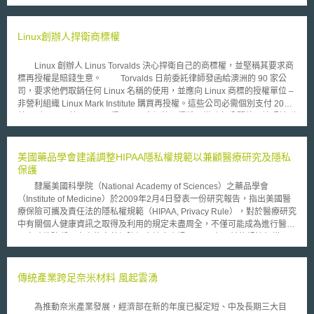
力等四大目標（Line of Effort, LOE），簡述如下： （1）提供聯合作戰IT能
力（Provide Joint Warfighting IT Capabilities）：在現今不斷變化且充滿競
爭的全球環境中，該目標以使用者為中心，提供具功能性、可擴增、永續且
Linux創辦人捍衛商標權
安全之IT功能。並以改善作戰人員可用資訊為重點，以利在快節奏、多領域
（multi-domain）作戰中獲得決策與競爭優勢。 （2）資訊網路與運算現代
Linux 創辦人 Linus Torvalds 決心捍衛自己的商標權，並堅稱其要求商
化（Modernize Information Networks and Compute）：該目標著重於迅速
標再授權是賠錢生意。 Torvalds 日前委託律師發函給澳洲的 90 家公
滿足任務與商務需求，利用卓越技術與以資料為中心的零信任（Zero
司，要求他們取銷任何 Linux 名稱的使用，並應向 Linux 商標的授權單位 –
Trust）資通安全方法，提供安全且具更快資料傳輸速度、更低延遲與高度
非營利組織 Linux Mark Institute 購買再授權。這些公司必需個別支付 200
彈性的現代化網路。 （3）最佳化IT治理（Optimize IT Governance）：該
美元到 5,000 美元，以取得 Linux 商標的再授權，導致部分開放原始碼社群
目標將提高傳送效率、節省成本，且透過從治理到資料獲取系統的簡化政
成員指控 Torvalds 想藉 Linux 的成功大撈一筆。 Torvalds 否認他自己，或
策，以轉變治理制定更好的決策，包括使用強大資料功能。 （4）栽培頂尖
任何人因 Linux 商標的再授權而賺錢，因為法律成本遠高於授權費，而律師
的數位人才（Cultivate a Premier Digital Workforce）：該目標將確保作戰
所發出的通知函，僅是維護一個商標的必要動作。 Torvalds 最近也被
美國藥品學會建議調整HIPAA隱私權規範以兼顧醫療研究及隱私
人員為新興技術之布署做好準備，並持續致力於識別、招募、發展並留住最
人指控偽善，某些開放原始碼社群宣稱他對軟體專利的批評，與他行使專利
保護
佳數位人才。其擴展DoD網路人力框架（DoD Cyber Workforce
權的作為互相矛盾， Torvalds 本身並未就此回應。惟反歐盟軟體專利規定
Framework, DCWF），著重於更廣義的數位人力，包括資料、人工智慧、
隸屬美國科學院（National Academy of Sciences）之藥品學會
的活動領袖，最近還被譽為智慧財產領域最重要人物的 Florian Mueller 表
軟體工程的工作角色。
（Institute of Medicine）於2009年2月4日發表一份研究報告，指出美國醫
示，商標及著作權與軟體專利不同，軟體專利是有利於反競爭陣營和無產品
療保險可攜及責任法的隱私權規範（HIPAA, Privacy Rule），對於醫療研究
的敲詐者的有力工具，但著作權和商標大致上獎勵那些創造和銷售真正產品
中有關個人健康資訊之取得及利用的規定未盡周全，不僅可能成為進行醫療
的人，不加區隔地反對智慧財產權，是違法且無意義的；其並警告「反智慧
研究時的障礙，亦未能完善保障個人健康資訊。 在目前的規範架構
財產激進主義」對開放原始碼的形象有害，某些右翼政客也同意 Bill Gates
下，是否允許資訊主體概括授權其資料供後續研究利用，並不明確；另外，
的觀點，認為限制智慧財產權等於是共產主義，因此開放原始碼社群有必要
在以取得資料主體之授權為原則，例外不需取得授權但必須由審查委員會判
將自己和反智慧財產權的觀點脫鉤。
斷其妥適性的情況下，亦未有足夠明確的標準可資審查委員會判斷依循，此
傳統產業跨足奈米材料 風起雲湧
些問題不僅使得醫療研究中之資料取得及運用，產生若干疑慮，亦突顯個人
相關健康資料保護之不足。 該報告建議國會應立法授權主管機關制訂
為推動奈米產業發展，經濟部在新的年度已擬定短、中及長期三大目
一套新的準則，將個人隱私、資料安全及資訊運用透明化等標準，一體適用