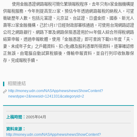
使用金融憑證網路報稅可簡化繁瑣報稅程序，去年只有
8
家金融機構提
供報稅服務，今年則提高至
22
家，預估今年透過網路報稅的納稅人，可望
衝破歷年人數。包括元富證、元京証、台証證、日盛金控、國泰、新光人
壽等
22
家金融機構，己於
3
月
17
日
經財政部審核通過，可使用台灣網路認證
公司之網路銀行、網路下單及網路保險憑證用於
94
年個人綜合所得稅網路
結算申報，透過申報軟體，使用「金融憑證」即可查詢下載
93
年度「夫、
妻、未成年子女」之戶籍資料、扣
(
免
)
繳及股利憑單所得資料，逐筆確認修
正無誤，由電腦自動試算稅額後，傳輸申報資料，並自行列印收執聯保
存，完成報稅手續。
相關連結
http://money.udn.com/NASApp/news/newsShowContent?
newstype=2&newsid=1241331&categoryid=2
上稿時間：
2005年04月
資料來源：
http://money.udn.com/NASApp/news/newsShowContent?