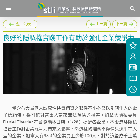
返回列表
上一篇
下一篇
良好的隱私權實踐工作有助於強化企業競爭力
當含有大量個人敏感性特質個資之郵件不小心發送到陌生人的電
子信箱時，將可能對當事人帶來無法預估的損害。加拿大隱私委員
Daniel Therrien在國際隱私日時（1/28）提醒各企業，不要忽略隱私
控管工作對企業競爭力帶來之影響。然這樣的理念不僅僅只適用在大
型的企業，加拿大有98%的企業員工少於100人，對於這些成千上萬