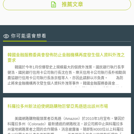
推薦文章
你可能還會想看
韓國金融服務委員會發佈防止金融機構再度發生個人資料外洩之
要求
韓國於今年1月份爆發史上規模最大的個資外洩案，國民銀行執行長李
健浩、國民銀行信用卡公司執行長沈在吾、樂天信用卡公司執行長朴相勳與
農協銀行信用卡公司執行長孫京植等人，亦因此請辭以示負責。 為防
止將來金融機構再次發生個人資料外洩等事件，韓國金融服務委員會
（Financial Services Commission, FSC）與相關部會於3月份發佈一連串
要求，以下為其基本原則 1. 金融機構將被要求在處理客戶的個人資料時的
每一個階段，包括蒐集、保存、使用和銷毀客戶資料時，都必須擔負起更多
的責任。 2. 確保金融消費者可主張關於其個人資料之相關權利，包括金融
科羅拉多州新法迫使網路購物巨擘亞馬遜退出該州市場
消費者可決定金融機構於何時如何使用其個人資料。 3. 提升金融機構對於
其客戶之個人資料保護責任，包括提升首席資訊安全官（Chief Information
美國網路購物龍頭業者亞馬遜（Amazon）於2010年3月宣布，肇因於
Security Officer, CISO）獨立性與責任、加重金融機構於資訊安全違規時相
科羅拉多州（Colorado）最新通過的網路稅法，該公司將中止與科羅拉多
關罰則。 4. 政府將採取更多措施以確保金融機構的網路安全。 5. 金融機構
州當地網路業者之間的合作關係，消息披露後，隨即對4000位以上科羅拉
必須建立緊急應變機制，以確保面對未來可能的資料外洩事故時，可迅速有