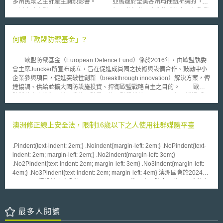
多州民眾之生計產生劇烈影響。 亞馬遜於全美各州均推動所謂的「亞
效的應對。 韓國政府於於3月底已對不需修改法律之部分開始執行，而
馬遜合夥事業」（Amazon Associates），參加此一合作模式的各州網路業
涉及《使用和保護信用資料法》和《電子金融交易法》部分亦待議會修法。
者，只要網路使用者透過業者建置的網路連結而於亞馬遜網站進行消費時，
業者便可自亞馬遜收取特定之佣金。而亞馬遜此次選擇退出科羅拉多州前，
事實上該公司亦曾因網路課稅問題，而陸續退出北卡羅來納州（North
何謂「歐盟防禦基金」?
Carolina）與羅得島州（Rhode Island）之網路購物市場。 然而，相
較於先前北卡羅來納州與羅得島州網路營業稅課徵之對象，以設籍於該州的
歐盟防禦基金（European Defence Fund）係於2016年，由歐盟執委
網路業者為主；此次科羅拉多州（Colorado）通過的新法，應被徵收營業
會主席Juncker所宣布成立，旨在促進成員國之技術與設備合作、鼓勵中小
稅之網路業者，則不以設籍該州為限，凡與該州居民進行交易而設籍於其他
企業參與項目，促進突破性創新（breakthrough innovation）解決方案，俾
州的網路業者，亦須向該州納稅。同時，科羅拉多州當地居民進行網路購物
達協調、供給並擴大國防設施投資、捍衛歐盟戰略自主之目的。 歐盟
時，將須繳交2.9％之網路消費稅。 亞馬遜表示，新法將使迫使該公司
防禦基金之進程目前可分為兩階段。第一階段係於2017-2020年，透過「國
每年上繳約460萬元的稅額，以彌補科羅拉多州現階段13億元之預算赤字。
防研究籌備行動」與「歐盟防禦工業發展項目」等兩個項目，對歐盟成員國
無獨有偶，深受預算赤字所苦的加州，近來亦積極討論應否制定網路稅法，
間之防禦合作進行測試。其後，為進一步強化戰略自主與抵禦之能力，歐盟
支持者表示新法若順利通過，可望每年為州政府貢獻超過1.5億美元的稅
執委會於2018年6月13日決議增加基金2021-2027年之預算至130億歐元，
澳洲修正線上安全法，限制16歲以下之人使用社群媒體平臺
收，有助於彌補該州高達20億美元之預算缺口。
與成員國共同進行防禦科技與設備之研發，是為第二階段。 於130億歐
元之預算中，89億歐元將以共同投資之方式，讓歐盟與成員國共同投入發展
.Pindent{text-indent: 2em;} .Noindent{margin-left: 2em;} .NoPindent{text-
計畫，包含原型（prototype）之開發（占20%）、認證與測試（占
indent: 2em; margin-left: 2em;} .No2indent{margin-left: 3em;}
80%）。而為確保、鼓勵研發成果之可用性，共同投資係以成員國承諾採購
.No2Pindent{text-indent: 2em; margin-left: 3em} .No3indent{margin-left:
研發成果為前提。具體而言，此一共同投資計畫具下述特點： 投資項目需
4em;} .No3Pindent{text-indent: 2em; margin-left: 4em} 澳洲國會於2024年
有助於歐盟國防安全、符合《共同安全與防禦政策》（Common Security
11月29日通過線上安全法(Online Safety Act)修正案，防止16歲以下人擁有
and Defence Policy）之優先項目，並經其成員國與NATO等國際組織同
社群媒體平臺帳號。澳洲早在2021年就制定線上安全法，將未成年人之線
意。 以突破性創新為目標，提撥5%的資金專用於破壞式創新技術和設備之
上安全列為規範重點，惟立法當時並未設有社群媒體平臺使用者之最低年齡
研發，以提升、鞏固歐盟長期之技術領先地位。 合作項目需有三個以上、
限制。近年來因網路性剝削、假訊息與仇恨言論問題越發嚴重，促使澳洲國
最多人閱讀
來自不同成員國之參與者；並以優惠利率為誘因，吸引中小型企業跨境參
會兩院迅速通過本次修法。 新修線上安全法於第63C條增定「具年齡限制之
與。 參與之成員國需承諾採購最終之研發成果。