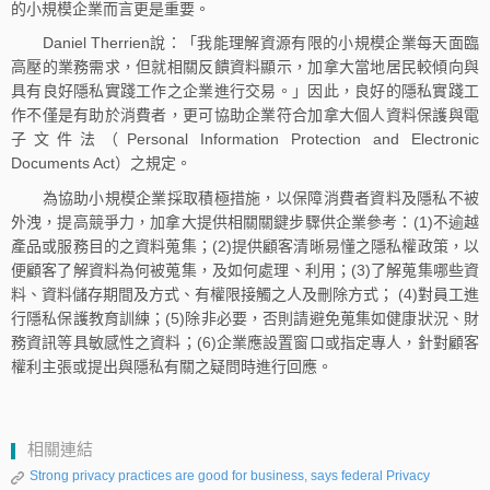
的小規模企業而言更是重要。
Daniel Therrien說：「我能理解資源有限的小規模企業每天面臨
高壓的業務需求，但就相關反饋資料顯示，加拿大當地居民較傾向與
具有良好隱私實踐工作之企業進行交易。」因此，良好的隱私實踐工
作不僅是有助於消費者，更可協助企業符合加拿大個人資料保護與電
子文件法（Personal Information Protection and Electronic
Documents Act）之規定。
為協助小規模企業採取積極措施，以保障消費者資料及隱私不被
外洩，提高競爭力，加拿大提供相關關鍵步驟供企業參考：(1)不逾越
產品或服務目的之資料蒐集；(2)提供顧客清晰易懂之隱私權政策，以
便顧客了解資料為何被蒐集，及如何處理、利用；(3)了解蒐集哪些資
料、資料儲存期間及方式、有權限接觸之人及刪除方式； (4)對員工進
行隱私保護教育訓練；(5)除非必要，否則請避免蒐集如健康狀況、財
務資訊等具敏感性之資料；(6)企業應設置窗口或指定專人，針對顧客
權利主張或提出與隱私有關之疑問時進行回應。
相關連結
Strong privacy practices are good for business, says federal Privacy