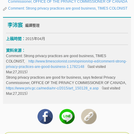
Commissioner, OFFICE OF THE PRIVACY COMMISSIONER OF CANADA
Comment: Strong privacy practices are good business, TIMES COLONIST
李沛宸
編譯整理
上稿時間：
2015年04月
資料來源：
Comment: Strong privacy practices are good business, TIMES
COLONIST,
http://www.timescolonist.com/opinion/op-ed/comment-strong-
privacy-practices-are-good-business-1.1782148
（last visited
Mar.27,2015）
Strong privacy practices are good for business, says federal Privacy
Commissioner, OFFICE OF THE PRIVACY COMMISSIONER OF CANADA,
https://www.priv.gc.ca/media/nr-c/2015/art_150128_e.asp
（last visited
Mar.27,2015）