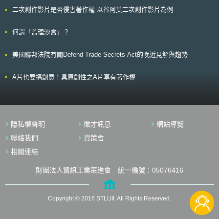
社群媒體平臺」(Age-Restricted Social Media Platform, ARSMP)之定義，
二次創作影片是否侵害著作權-以谷阿莫二次創作影片為例
係指符合下列條件之電子服務：(1)服務之唯一或主要目的在促進2人以上終
端使用者之線上社交互動，但不包商務互動(business interaction)、(2)允許
終端使用者能與其他終端使用者連結或互動、(3)允許終端使用者能發布訊
何謂「監理沙盒」？
息及(4)其他法律規定之條件；或其他經本法授權通訊部長透過法規所明定
之電子服務。目前符合此定義之ARSMP，如Snapchat、TikTok、
美國聯邦法院有關Defend Trade Secrets Act的晚近見解與趨勢
Facebook、Instagram、X等。 ARSMP必須採取合理步驟(reasonable
steps)避免16歲以下之人擁有前述社群媒體平臺帳號，違規者將被處以3萬
個民事罰款單位(約美金990萬元)。新法授權電子安全專員
A片也要搞創意！具原創性之A片享有著作權
(eSaftyCommissioner)後續訂定ARSMP合理步驟指引，或由通訊部長會商
電子安全專員以法規方式訂定之。此外，新法也針對ARSMP為確認使用者
年齡蒐集個人資料一事制定相關規範，包括符合目的特定原則、經當事人知
情同意、目的消失後銷毀個人資料等。 為給予社群媒體平臺服務提供者調
整系統之緩衝期間，新法預計於國會通過後1年內生效。
隱私權聲明
徵才訊息
網站導覽
聯絡我們
資策會
相關連結
財團法人資訊工業策進會 統一編號：05076416
Copyright © 2016 STLI,III. All Rights Reserved.