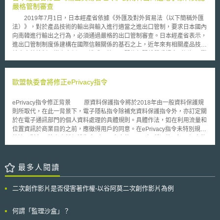
Ireland ，目前並無額外的頻段可作為地方性數位廣播服務之用，但 Ofcom
嚴格管制審查
仍會尋求釋出其他頻段，以供地方性數位廣播服務之用的可能性。
2019年7月1日，日本經產省依據《外匯及對外貿易法（以下簡稱外匯
法）》，對於產品技術的輸出與輸入進行適當之進出口管制，要求日本國內
向南韓進行輸出之行為，必須通過嚴格的出口管制審查。日本經產省表示，
進出口管制制度係建構在國際信賴關係的基石之上，近年來有相關產品技術
輸出南韓管制不當之案例，已造成日韓兩國間信賴關係嚴重損害（例如二戰
強徵勞動力的訴訟案件爭議，以及日本提供的材料可能從南韓非法轉運至北
韓、被轉為軍事用途之風險等），故提出兩項政策以為反制，包括將南韓從
白色國家名單移除，及提升對南韓出口管制審查標準等，具體說明如下。 1.
歐盟執委會將修正ePrivacy指令
修正日本對南韓之輸出貿易管理列表 基於《外匯法》第48條，擬修正
外匯法之政令《輸出貿易管理令》附件三類別表，將南韓從日本安全保障、
ePrivacy指令修正背景 原資料保護指令將於2018年由一般資料保護規
友好貿易夥伴的｢白色國家｣列表中刪除，透過監管改革嚴格審查對南韓的出
則所取代，在此一背景下，電子隱私指令除補充資料保護指令外，亦訂定關
口管制制度。 2.針對向南韓出口之電子原料實施嚴格管制審查與核發特定出
於在電子通訊部門的個人資料處理的具體規則。具體作法，如在利用流量和
口許可證 自2019年7月4日起，針對日本向南韓出口的三項半導體關鍵
位置資訊於商業目的之前，應徵得用戶的同意。在ePrivacy指令未特別規定
電子原料，含氟聚醯亞胺（Fluorine Polyimide）、光阻劑（Resist）、蝕
的適用對象，將由資料保護指令（以及未來的GDPR）所涵蓋。如，個人的
刻氣體（Eatching Gas）以及轉讓相關連的製造技術等，均被排除於綜合出
權利：獲得其個人資料的使用，修改或刪除的權利。 歐盟執委會為進
口許可證制度範圍外，須額外單獨申請特定出口許可證並進行出口審查。
行ePrivacy指令（Richtlinie über den Datenschutz in der elektronischen
針對日本管制措施，南韓產業通商資源部（Ministry of Trade, Industry
Kommunikation）改革，於2016年8月4日提出意見徵詢摘要報告，檢討修
最多人閱讀
and Energy, MOTIE）表示強烈抗議，認為日本在未提供任何具體證據的情
正ePrivacy指令時著重的的幾個標的： (1)確保ePrivacy規則與未來的一般
況下逕行對南韓實施出口管制，並將南韓從白色國家名單中刪除，已違反
資料保護規則之間的一致性。亦即評估現有規定是否存在任何重複、冗餘、
WTO自由與公平貿易原則（Free and Fair Trade），構成貿易壁壘與歧視
二次創作影片是否侵害著作權-以谷阿莫二次創作影片為例
不一致或不必要的複雜情況。（如個人資料洩漏時的通知） (2)指令僅適用
性差別待遇，嚴重威脅日韓經濟夥伴關係，恐將引發兩國企業及全球產業供
於傳統的電信供應商，而在必要時應該以新市場和技術的現實的眼光，重行
應鏈動盪，對自由貿易造成負面影響。南韓政府已強烈要求日本取消對於出
評估更新ePrivacy規則。對於已成為電子通信行業新興創新的市場參與者，
何謂「監理沙盒」？
口管制的不公平措施，撤銷將南韓從白色國家名單移除之《輸出貿易管理
如：提供即時通訊和語音通話（也稱為“OTT供應商”），由於目前不需要遵