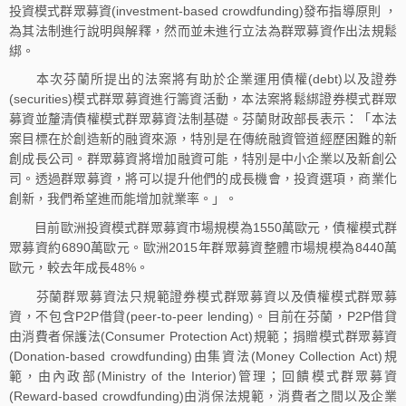
投資模式群眾募資(investment-based crowdfunding)發布指導原則 ，
為其法制進行說明與解釋，然而並未進行立法為群眾募資作出法規鬆
綁。
本次芬蘭所提出的法案將有助於企業運用債權(debt)以及證券
(securities)模式群眾募資進行籌資活動，本法案將鬆綁證券模式群眾
募資並釐清債權模式群眾募資法制基礎。芬蘭財政部長表示：「本法
案目標在於創造新的融資來源，特別是在傳統融資管道經歷困難的新
創成長公司。群眾募資將增加融資可能，特別是中小企業以及新創公
司。透過群眾募資，將可以提升他們的成長機會，投資選項，商業化
創新，我們希望進而能增加就業率。」。
目前歐洲投資模式群眾募資市場規模為1550萬歐元，債權模式群
眾募資約6890萬歐元。歐洲2015年群眾募資整體市場規模為8440萬
歐元，較去年成長48%。
芬蘭群眾募資法只規範證券模式群眾募資以及債權模式群眾募
資，不包含P2P借貸(peer-to-peer lending)。目前在芬蘭，P2P借貸
由消費者保護法(Consumer Protection Act)規範；捐贈模式群眾募資
(Donation-based crowdfunding)由集資法(Money Collection Act)規
範，由內政部(Ministry of the Interior)管理；回饋模式群眾募資
(Reward-based crowdfunding)由消保法規範，消費者之間以及企業