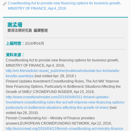
Crowdfunding Act to provide new financing options for business growth,
MINISTRY OF FINANCE, Apr.4, 2016
謝孟珊
資深法律研究員 編譯整理
上稿時間：
2016年04月
資料來源：
Crowdfunding Act to provide new financing options for business growth,
MINISTRY OF FINANCE, Apr.4, 2016,
http://vm.fi/en/article/-/asset_publisher/joukkorahoituslaki-tuo-toimialalle-
kevytta-saantelya
(last visited Apr. 28, 2016 )
Finland Updates Investment Crowdfunding Rules, The Act Will “Improve
New Financing Options, Particularly in Bottleneck Situations Affecting the
Growth of SMEs”,CROWDFUND INSIDER, Apr.15, 2016,
http://www.crowdfundinsider.com/2016/04/84311-finland-updates-
investment-crowdfunding-rules-the-act-will-improve-new-financing-options-
particularly-in-bottleneck-situations-affecting-the-growth-of-smes/
(last
visited Apr.28, 2016)
Finnish Crowdfunding Act – Ministry of Finance provides
answers,EUROPEAN CROWDFUNDING NETWORK, Apr.12, 2016,
http://eurocrowd.org/2016/04/12/finnish-crowdfunding-act-ministry-finance-