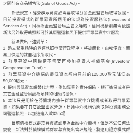
之間則有商品銷售法(Sale of Goods Act)。
新法規定，經營群眾募資必需要取得芬蘭金融監管局取得執照。
目前投資模式的群眾募資所適用的法規為投資服務法(Investment
Services Act)，同樣為金融監管局主管之範疇。信用機構則無需依照
新法另外取得執照即可於其原營運執照下提供群眾募資中介服務。
新法做出下述變革：
1. 過去繁重耗時的營運執照申請行政程序，將被簡化，由較便宜、簡
易且快速的註冊程序所取代。
2. 群眾募資中藉機構不需要再參加投資人補償基金(Investors’
Compensation Fund)。
3. 群眾募資中介機構的最低資本額由目前的125,000歐元降低為
50,000歐元。
4. 提供最低資本額替代方案，例如專業的責任保險、銀行擔保或者是
其它金融監管局認為足夠的相應的擔保。
5. 本法只是用於在芬蘭境內擔任群眾募資中介機構或者取得群眾募
資，如果要在其它歐盟國家營運，建議中介機構仍應取得投資服務公
司營運執照，以加速進入歐盟市場。
目前債權模式群眾募資被認定為金融中介機構，但是不受任何法
規範。新法對於債權模式群眾募資提出管理規範，將適用證券模式群