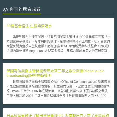
你可能還會想看
90億基金挹注 生技業添活水
為推動國內生技業發展，行政院開發基金審核通過90億元成立三種「生
技創業種子基金」，今年將開始運作，希望發揮拋磚引玉功能，吸引異業的
大型民間資金投入生技產業。而為加強BIO-IT跨領域異業科技整合，行政院
近期內還要推動Mega Fund大型基金參與，建構台灣成為亞太地區最活躍的
生技重鎮。 生技產業被公認為21世紀的明星產業，台灣也列為兩兆雙
星產業發展計畫的重點推動項目，並提出具體執行策略與願景目標，以建構
台灣為擁有亞洲區最活躍的生技創投產業、基因體研究重鎮、人體臨床試驗
中心與亞熱帶花卉王國，成為國際生技與製公司進入亞洲市場的重要門戶。
英國電信廣播主管機關發布未來三年之數位廣播(digital audio
不過行政院科技顧問組在立法院科技與資訊委員會備詢時指出，台灣現
broadcasting)服務推動聲明
雖已有223家創投公司，其中61家近三年正逐漸將生技納入投資組合。可是
日前英國電信廣播主管機關 Ofcom(Office of Communication) 就未來三
國內的投資人對研發型生技產業仍瞭解不夠，投資在生技創投資金雖有增
年之數位廣播服務推動發表聲明，其主要內容為： • 全國性數位廣播服務執
加，著重投資於國內技術移轉及產業化過程中的草創期資金缺口，但行政院
照 Ofcom 預計於 2006 年底開始第二張全國性的數位廣播服務執照之發放
開發基金日前已通過三個「生技創業種子基金」，金額90億元，卻還沒有開
工作，預計於 2007 年挪出頻段以供該全國性數位廣播服務之用，於 2008
始運作，異業的大型民間資金也還沒有進入生技產業。 為強化生技政
年時民眾將可收聽該全國性數位廣播服務，其服務範圍將含蓋全英國地區，
策與資源統籌，行政院決定今年設立「生技產業策略諮議委員會」，替台灣
但為避免對他國頻段之運作造成干擾，部分沿海地區將無法接收到該服務。
生技產業未來方向作整體評估與規劃，並引導國際聯盟的佈局。
• 地方性數位廣播服務執照 Ofcom 預計於 2006 年下旬開始 12 張地方性數
位廣播服務執照之發放工作；其次，於 North Wales, Suffolk 以及 Northern
日本經產省修正《輸出貿易管理令》對南韓出口之電子原料實施