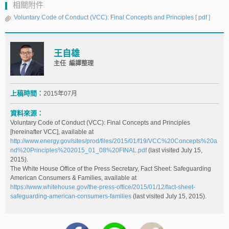
相關附件
Voluntary Code of Conduct (VCC): Final Concepts and Principles
[ pdf ]
王自雄
主任 編譯整理
上稿時間：
2015年07月
資料來源：
Voluntary Code of Conduct (VCC): Final Concepts and Principles
[hereinafter VCC], available at
http://www.energy.gov/sites/prod/files/2015/01/f19/VCC%20Concepts%20a
nd%20Principles%202015_01_08%20FINAL.pdf
(last visited July 15,
2015).
The White House Office of the Press Secretary, Fact Sheet: Safeguarding
American Consumers & Families, available at
https://www.whitehouse.gov/the-press-office/2015/01/12/fact-sheet-
safeguarding-american-consumers-families
(last visited July 15, 2015).