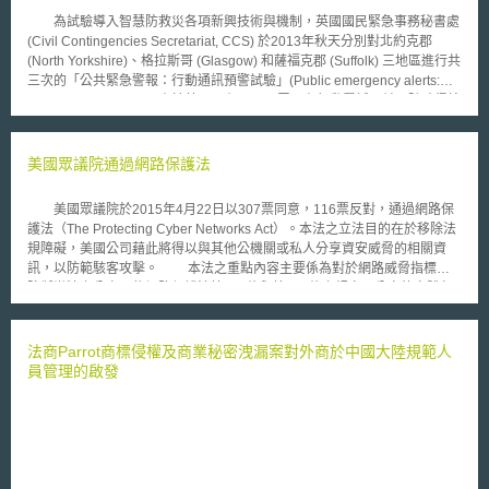
慧財產權的地位。並補充道，營業秘密保護對於新設公司而言也很重要，因
為試驗導入智慧防救災各項新興技術與機制，英國國民緊急事務秘書處
為它們可能沒有足夠的資源，就其研發及創新申請專利。 美國貿易代
(Civil Contingencies Secretariat, CCS) 於2013年秋天分別對北約克郡
表Micheal Froman在雙邊貿易政策論壇中，也向印度商工部部長Nirmala
(North Yorkshire)、格拉斯哥 (Glasgow) 和薩福克郡 (Suffolk) 三地區進行共
Sitharaman提出相關議題，但印度政府認為現有法制已足敷使用，僅允諾
三次的「公共緊急警報：行動通訊預警試驗」(Public emergency alerts:
將與美方代表交換法律文件，以便瞭解彼此法律規定。另名政府官員更明白
mobile alerting trial)。由於英國已有92%民眾具有行動電話，並以隨時得接
表示，只不過因為美國最近頒行了統一營業秘密法（Uniform Trade Secret
收訊息為出發點，進行有別於傳統預警系統之公共緊急預警系統試驗。此試
Act），並不表示印度也應該跳上同一艘船。
驗由國民緊急事務秘書處與O2、Vodafone和EE三間行動網路業者 (mobile
network operators) 和地方政府應變單位合作，雖係以行動電話為試驗主
美國眾議院通過網路保護法
軸，但試驗重點則以政府或地方政府應變單位「不知道」民眾個人電話，亦
不要求民眾簽署才能取得此次試驗訊息為主。 此三次試驗手段有二，
美國眾議院於2015年4月22日以307票同意，116票反對，通過網路保
包括「小型區域廣播服務」 (cell Broadcast service, CBS)，係以單點對多
護法（The Protecting Cyber Networks Act）。本法之立法目的在於移除法
點發送緊急簡訊，以及「以地區為基礎的簡訊」 (location-based SMS
規障礙，美國公司藉此將得以與其他公機關或私人分享資安威脅的相關資
messaging)，以群組方式發送簡訊至指定地區用戶，二種發佈緊急訊息的
訊，以防範駭客攻擊。 本法之重點內容主要係為對於網路威脅指標與
方法為試驗。 北約克郡 (North Yorkshire)主要與EE進行發送緊急水災
防禦辦法之分享。依網路保護法第102條與第104條之規定，分享的客體包
警報系統，對於廣播訊息發送的時間或調整時間長短以供傳送「泡沫警報」
括「網路威脅指標」（cyber threat indicator）與「防禦辦法」（defensive
(表訊息多寡)到地域寬廣或數個地區而言，是有效的手段。格拉斯哥
measures），分享之對象則分為非聯邦機構（non-Federal entities）以及
(Glasgow)地區為蘇格蘭最大城市，與O2業者進行最大型的試驗，發送數千
（國防部或國安局之外的）適當之聯邦機構（appropriate Federal
法商Parrot商標侵權及商業秘密洩漏案對外商於中國大陸規範人
緊急訊息給民眾。而薩福克郡(Suffolk)則是由於該區不僅於市中心具兩個火
entities）。本法第102條規定，在符合機密資訊、情報來源與方法、以及隱
員管理的啟發
車站，遊客也眾多，因此試驗場域以住商混合住宅區及處於該區的人民為
私及公民自由之保護下，國家情報總監（the Director of National
主。除小型區域廣播服務和以地區為基礎的簡訊外，薩福克郡也與社交網路
Intelligence, DNI）經與其他適當聯邦機構諮商後，應展開並頒布相關程
Twitter合作，共傳送三種訊息試驗。 透過上述試驗，公共緊急警報：行
序，以促進下列事項之進行：「（一）與相關非聯邦機構中具有適當安全權
動通訊預警試驗計畫報告也提出針對隱私與對於電信服務業者於災害發生當
限之代表，及時分享（timely sharing）聯邦政府所有之機密網路威脅指
下之通訊服務義務未來應制訂相關規範，以及應統一發送訊息之通訊警報協
標；（二）與相關非聯邦機構及時分享聯邦政府所有，且可能被解密並以非
定標準等建議。
機密等級分享之網路威脅指標；（三）於適當情況下與非聯邦機構分享聯邦