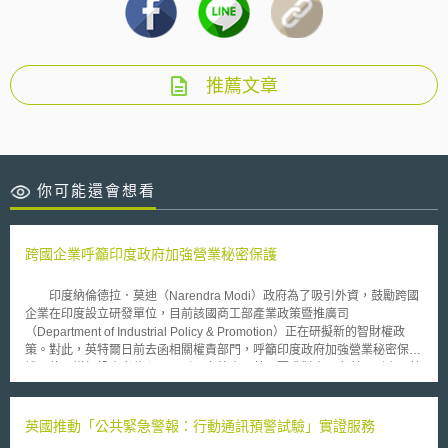
推薦文章
你可能還會想看
跨國企業呼籲印度政府加強營業秘密保護
印度納倫德拉．莫迪（Narendra Modi）政府為了吸引外資，鼓勵跨國
企業在印度設立研發單位，目前該國商工部產業政策暨推廣司
（Department of Industrial Policy & Promotion）正在研擬新的智財權政
策。對此，英特爾日前去函相關權責部門，呼籲印度政府加強營業秘密保
護，俾以增加投資者信心，吸引更多外資，甚至要求對竊取者科以刑責，藉
此嚇阻不法。 印度目前僅透過普通法及契約法相關原則保護營業秘
密，並未如同其他智慧財產權制定專法，使得外國公司不願與在地企業分享
知識及技術。英特爾表示，當印度的資訊科技及創新持續成長時，有必要捨
英國推動「公共緊急警報：行動通訊預警試驗」實證服務
棄英國僅以契約保護的模式，透過法律科以相當刑責，確立營業秘密作為智