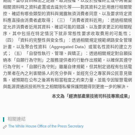
期間、留存資料釋出之記錄、取消授權、以及於授權終止或不再需要
相關資料時之資料處置或去識別化等——對其資料之近用進行相關管
控、確認有哪些類型的資料與揭露無須消費者同意、以及要求特定資
料應直接由消費者處取得；（三）「消費者資料近用」：透過相關規
定允許消費者近用其資料、確認可能的錯誤、以及要求更正的相關程
序，其中包括在特定情況下就非常態性要求收取費用的可能性；
（四）「資料的完整性與安全性」：透過相關規定規範網路安全管理
計畫，以及聚合性資料（Aggregated Data）或匿名性資料的建立方
式；（五）「自發性執行、管理、與矯正」：透過相關規定對自願採
納本「自願行為守則」之服務提供者的行動作出規範，以確保其遵守
行為守則。「自願行為守則」雖屬自律規範，但其制定過程有包括電
力業者在內之利害關係人的充分參與，並經充分之專家與公民意見徵
集，被預期在公布之後將有相當程度之約束力量，並能令因智慧電網
與能源資通訊技術所生之相關隱私權保護問題得到更進一步的解決。
本文為「經濟部產業技術司科技專案成果」
相關連結
The White House Office of the Press Secretary