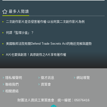
政府所有，且與該些機構即將或正在發生之網路安全威脅（cybersecurity
threat）有關之資訊，以防止或降低該網路安全威脅所造成之負面影響。」
最多人閱讀
以及，對於隱私權與公民自由之保障亦非常重要，就隱私權與公民自由
之保障，網路保護法主要在第103條第4項設有相關規定。對於資訊安全，
該項第1款規定，依本法第103條之規定進行資訊系統之監控、執行防禦辦
二次創作影片是否侵害著作權-以谷阿莫二次創作影片為例
法、或提供或取得網路威脅指標或防禦辦法之非聯邦機構，應實施適當之安
全管控，以保護該些網路威脅指標或防禦辦法免遭未經授權之近用或取得。
何謂「監理沙盒」？
同項第2款則更進一步規定了特定個人資料在一定條件下應被移除。該款規
定，依本法進行網路威脅指標分享的非聯邦機構，於分享前應合理地對該網
路威脅指標進行復核，以評估該指標是否含有任何令該機構合理相信
美國聯邦法院有關Defend Trade Secrets Act的晚近見解與趨勢
（reasonably believes）與網路安全威脅非直接相關，且於分享時（at the
time of sharing）屬於特定個人之個人資訊或指向特定個人之資訊，並移除
A片也要搞創意！具原創性之A片享有著作權
該等資訊。
隱私權聲明
徵才訊息
網站導覽
聯絡我們
資策會
相關連結
財團法人資訊工業策進會 統一編號：05076416