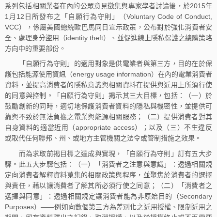
系列包括相關業者在內的公眾意見徵集與專家學者討論後，於2015年
1月12日所發布之「自願行為守則」（Voluntary Code of Conduct,
VCC），係屬美國總統歐巴馬同日宣示政策，公布對於強化消費者安
全、處理身分盜用（identity theft）、並促進線上隱私保護之總體策略
方向中的重要部份。
「自願行為守則」的適用對象是供電業者與第三方，目的在於保
護包括能源使用資訊（energy usage information）在內的電業消費者
資料，並提高消費者的隱私意識與相關資料在提供與近用上所須行使
的同意與控制。「自願行為守則」揭示其三大目標，包括：（一）於
鼓勵創新的同時，適切地保護消費者資料的隱私與機密性，並提供可
靠與不致於無法負擔之電業與能源相關服務；（二）提供消費者對其
自身資料的適當近用（appropriate access）；以及（三）不生違反
或取代任何聯邦、州、或地方主管機關之法令或管制措施之效果。
而為求取前揭目標之達成與實現，「自願行為守則」訂有五大步
驟。此五大步驟包括：（一）「消費者之注意與意識」：透過相關規
定向消費者解釋資料蒐集的相關政策與程序，並聚焦於消費者的選擇
與責任，藉以讓消費者了解其所必須行使之同意；（二）「消費者之
選擇與同意」：透過相關規定讓消費者能為非原始目的（Secondary
Purposes）——例如向數個第三方為差別化之近用授權、限制近用之