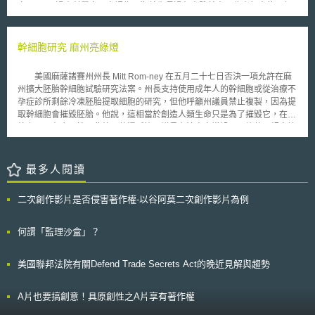
資安事件對組織任務（Mission）與服務持續性（Service Continuity）的風
家。 過去科學家一直認為，海藻生長過程中雖然會吸收大氣中的二氧
務專家提出，即使訴訟上尚未明確，企業仍可透過事前的管理措施來保護或
險與影響。該指引亦強調關鍵基礎設施之OT與IT（資訊技術）部門間之跨部
化碳，但是排出的醣類物質也會被細菌分解，釋出的有機碳將再次轉變成二
避免營業秘密洩露，以下綜整成「人員」與「技術」兩個面向分述之：
門協作，並鼓勵各產業組織參考指引步驟落實OT資產盤點與分類，以提升
氧化碳。不過歐洲海洋學家最近研究發現，這些海藻排出物會帶著有機碳快
一、人員面： 1.員工（教育訓練、合約） 在員工管理上，建議透過教育訓
整體關鍵基礎設施資安韌性。
速沉入深海，不至於影響大氣中的二氧化碳濃度。 計畫領導人、東京
幹細胞研究 麻州亮綠燈
練使員工了解到營業秘密之定義及保護措施，並告知向生成式AI工具提供敏
海洋大學能登谷教授的團隊打算在海上安置一百個面積一百平方公里的特製
感資訊的風險與潛在後果；培訓後，亦可進一步限制能夠使用AI工具的員工
網，用以固著兩種生長快速的藻類－馬尾藻與「 Sostera marina 」，形成
範圍，如只有經過培訓及授權之員工才能夠存取這些AI工具。 在合約方面，
美國麻薩諸賽州州長 Mitt Rom-ney 在五月二十七日否決一項允許在麻
一百座飄浮的海藻田。一年之後，每一座海藻田會生長成重達廿七萬噸的龐
建議公司可與員工簽訂或更新保密契約，納入使用生成式AI的指導方針，例
州擴大胚胎幹細胞試驗研究法案。州長支持使用成年人的幹細胞或從治療不
然巨物，並且在光合作用過程中吸收卅六噸的二氧化碳。海藻田上將配備電
如：明確規定禁止向生成式AI工具輸入公司營業秘密、客戶數據、財務信
孕症診所剩餘冷凍胚胎提取細胞的研究，但他呼籲州議員禁止複製，因為提
子裝置，讓科學家以全球衛星定位系統追蹤，一旦飄移而影響航道，就必須
息、未公開的產品計劃等機密資訊；亦可增加相關限制或聲明條款，如「在
取幹細胞會摧毀胚胎。他說，這相當於創造人類生命只是為了摧毀它，在道
拖回原來位置。這些海藻田最後將拖回陸地，經過超高溫技術處理，產生氫
生成式AI工具中揭露之資訊只屬於公司」、「限制公司資訊僅能存儲於公司
德上不具有合理性。此外，他還呼籲州議員在法案中增設一項條款，規定懷
與一氧化碳，再轉化為燃燒時不會釋出二氧化碳的生物燃料，可謂一舉數
的私有雲上」等條款。 2.生成式AI工具提供者（合約） 針對外部管理時，
孕那一刻即為生命開始，禁止為了其他研究製造胚胎，並限制給捐獻卵子婦
得。 美國在一九七○年代曾試驗類似的「巨藻計畫」，但後來因為大量
公司亦可透過「終端使用者授權合約（End User License Agreement，簡
女的補償，但州議會拒絕他了的所有這些要求。該州參眾兩會在同月三十一
生長後回收的海藻難以處理，計畫因此束之高閣。但日本科學家突破這項難
稱EULA）」來限制生成式AI工具提供者對於公司在該工具上「輸入內容」
日以壓倒性的票數，推翻州長先前在二十七日所為之否決，並使該法案立即
最多人閱讀
關，設計出可行的海藻再利用方法，於是讓「以海藻吸收二氧化碳」的構想
之使用，如輸入內容不可以被用於訓練基礎模型，或者該訓練之模型只能用
生效。 根據舊州法，若麻州科學家想進行胚胎幹細胞研究，必須獲得
重現希望。
在資訊提供的公司。 二、技術方面： 建議公司購買或開發自有的生成式AI
地區檢察官批准。新法實施後，科學家不需等待地區檢察官同意後才能進行
二次創作影片是否侵害著作權-以谷阿莫二次創作影片為例
工具，並將一切使用行為限縮在公司的私有雲或私有伺服器中；或透過加
研究，但州衛生廳將有權管制過程。除此之外，這項新法和聯邦法一樣，禁
密、防火牆或多種編碼指令（Programmed）來避免揭露特定類型的資訊或
止複製嬰兒。 美國各州對幹細胞研究的態度迥異，甚至可以說處於分
限制上傳文件的大小或類型，防止機密資訊被誤輸入，其舉出三星公司
裂狀態。有七個州禁止任何複製研究，十一個州禁止幹細胞研究。但是，加
何謂「監理沙盒」？
（Samsung）公司為例，三星已限制使用Chat GPT的用戶的上傳容量為
州在二○○四年率先透過法案支持胚胎幹細胞研究，還計劃在十年內從州預算
1024位元組（Bytes），以防止輸入大型文件。 綜上所述，實務界對於使用
中撥款三十億美元資助這項研究。麻州緊隨其後。紐約、康涅狄格、賓州等
美國聯邦法院有關Defend Trade Secrets Act的晚近見解與趨勢
生成式AI工具可能的營業秘密風險，相對於尚未可知的訴訟攻防，律師更推
也準備放寬對幹細胞研究的限制。 支持胚胎幹細胞研究者紛紛希望，麻州
薦企業透過訴訟前積極的管理來避免風險。本文建議企業可將前述建議之作
能成為治療脊椎受傷和糖尿病、柏金森氏症等疾病的科學先進研究中心。
法融入資策會科法所創意智財中心於2023年發布「營業秘密保護管理規
A片也要搞創意！具原創性之A片享有著作權
範」中，換言之，企業可透過「營業秘密保護管理規範」十個單元（包括從