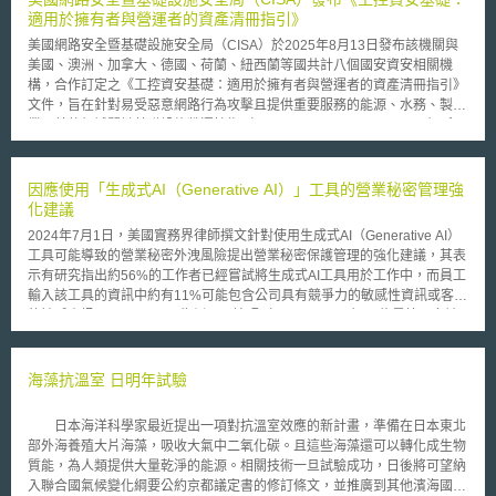
適用於擁有者與營運者的資產清冊指引》
美國網路安全暨基礎設施安全局（CISA）於2025年8月13日發布該機關與
美國、澳洲、加拿大、德國、荷蘭、紐西蘭等國共計八個國安資安相關機
構，合作訂定之《工控資安基礎：適用於擁有者與營運者的資產清冊指引》
文件，旨在針對易受惡意網路行為攻擊且提供重要服務的能源、水務、製造
業及其他領域關鍵基礎設施營運技術（Operational Technology，OT）系
統，協助其資產擁有者與營運者建置與維護完整的OT資產清冊，並輔以OT
分類體系（Taxonomy）。 OT資產清冊範圍涵蓋組織OT系統與相關軟、硬
體，該指引主要說明OT資產擁有者與營運者建置與維護OT資產清冊的流
因應使用「生成式AI（Generative AI）」工具的營業秘密管理強
程，包含： 1. 定義清冊範疇與目標（Define Scope and Objectives） 2. 辨
化建議
識資產及蒐集屬性資料（Identify Assets and Collect Attributes） 3. 建立分
2024年7月1日，美國實務界律師撰文針對使用生成式AI（Generative AI）
類體系（Create a Taxonomy to Categorize Assets） 4. 管理與蒐集資料
工具可能導致的營業秘密外洩風險提出營業秘密保護管理的強化建議，其表
（Manage and Collect Data） 5. 實現資產全生命週期管理（Implement
示有研究指出約56%的工作者已經嘗試將生成式AI工具用於工作中，而員工
Life Cycle Management）； 此外透過OT分類體系可幫助區分優先序、管
輸入該工具的資訊中約有11%可能包含公司具有競爭力的敏感性資訊或客戶
理所有OT資產，有助於風險識別、漏洞管理，以及資安事件應變；有關如
的敏感資訊，以Chat GPT為例，原始碼（Source Code）可能是第二多被
何建立OT分類體系，該指引亦提供流程建議如： 1. 根據功能及關鍵性執行
提供給Chat GPT的機密資訊類型。系爭機密資訊可能被生成式AI工具提供
資產分類（Classify Assets） 2. 對資產功能類型與其通訊路徑進行分類
者（AI Provider）用於訓練生成式AI模型等，進而導致洩漏；或生成式AI工
（Categorize (Organize) Assets and their Communications Pathways）
具提供者可能會監控和存取公司輸入之資訊以檢查是否有不當使用，此時營
海藻抗溫室 日明年試驗
3. 建構體系架構與互動關係（Organize Structure and Relationships） 4.
業秘密可能在人工審查階段洩漏。 該篇文章提到，以法律要件而論，生成
驗證資產清冊資料準確度與圖像化（Validate and Visualize） 5. 定期檢查
式AI有產生營業秘密之可能，因為營業秘密與著作權和專利不同之處在於
並更新（Periodically Review and Update） 該指引認為，建置OT資產清冊
日本海洋科學家最近提出一項對抗溫室效應的新計畫，準備在日本東北
「發明者不必是人類」；因此，由生成式 AI 工具協助產出的內容可能被視
並輔以OT分類體系對期望建立現代化防禦架構的擁有者與營運者而言至關
部外海養殖大片海藻，吸收大氣中二氧化碳。且這些海藻還可以轉化成生物
為營業秘密，其範圍可能包括：公司的內部 AI 平台、基礎的訓練算法和模
重要。透過上述作為，資產擁有者與營運者得以識別其環境中應加以防護及
質能，為人類提供大量乾淨的能源。相關技術一旦試驗成功，日後將可望納
型、輸入參數和輸出結果等。惟基於目前實務上尚未有相關案例，故生成式
管控的關鍵資產，並據以調整防禦架構，建構相應的資安防禦措施，以降低
入聯合國氣候變化綱要公約京都議定書的修訂條文，並推廣到其他濱海國
AI輸出結果在法律上受保護的範圍與條件仍需待後續的判例來加以明確。 實