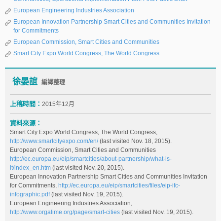
European Engineering Industries Association
European Innovation Partnership Smart Cities and Communities Invitation
for Commitments
European Commission, Smart Cities and Communities
Smart City Expo World Congress, The World Congress
徐晏誼
編譯整理
上稿時間：
2015年12月
資料來源：
Smart City Expo World Congress, The World Congress,
http://www.smartcityexpo.com/en/
(last visited Nov. 18, 2015).
European Commission, Smart Cities and Communities
http://ec.europa.eu/eip/smartcities/about-partnership/what-is-
it/index_en.htm
(last visited Nov. 20, 2015).
European Innovation Partnership Smart Cities and Communities Invitation
for Commitments,
http://ec.europa.eu/eip/smartcities/files/eip-ifc-
infographic.pdf
(last visited Nov. 19, 2015).
European Engineering Industries Association,
http://www.orgalime.org/page/smart-cities
(last visited Nov. 19, 2015).