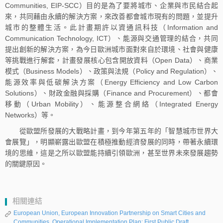
Communities, EIP-SCC）目的是為了要將城市、企業與市民結合起
來，共同藉由永續的解決方案，來改善都會城市現有的問題，並提升
城市的整體生活。此計畫期許以資通訊科技（Information and
Communication Technology, ICT）、能源與交通管理的結合，共同
提出創新的解決方案，為今日歐洲城市面對來自於環境、社會與健康
等挑戰進行解套，計畫發展核心包含開放資料（Open Data）、商業
模式（Business Models）、政策與法規（Policy and Regulation）、
能源效率與低碳解決方案（Energy Efficiency and Low Carbon
Solutions）、財政金融與採購（Finance and Procurement）、都會
移動（Urban Mobility）、能源整合網絡（Integrated Energy
Networks）等。
從歐盟所發展的大戰略計畫，到今年第五年的「智慧城市世界大
會展覽」，明顯嶄露出歐盟在積極推動經濟發展的同時，帶著永續環
境的思維，這是之所以歐盟能持續引領歐洲，甚至世界未來發展趨勢
的關鍵原因。
相關連結
European Union, European Innovation Partnership on Smart Cities and
Communities, Operational Implementation Plan: First Public Draft