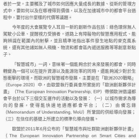
者於一堂，主要觸及了城市如何因應大量成長的數據、從新的管理方
式中，要如何以及在哪裡得到價值，以及在加速城市中的都會平台過
程中，要付出什麼樣的代價等議題。
今年度的大會展覽令人耳目一新的創新作品包括：綠色環保無人
駕駛小公車、提醒視力受損者，道路上有障礙物的智慧應用程式、能
夠辨識在範圍內的射擊，並且精準地指出事件發生地點的麥克風系
統，還有其他諸如無人飛機、物流和都會區內遞送服務等等創意新點
子。
「智慧城市」一詞，意味著一個能夠合於未來發展的都會，同時
轉變為一個可以在提升資源以及能源效率的同時，還能夠減少對於生
態衝擊的環境。而歐洲的智慧城市發展，主要是在「歐洲2020戰略」
（Europe 2020）中，由歐盟執行委員會所實施的「歐洲創新夥伴計
畫」（The European Innovation Partnership, EIP）帶領歐洲倡議都
會平台於以下三個交互運作的活動以及發展：（一）以城市需求為導
向的發展，使得能快速地適應都會平台；（二）由備忘錄
（Memorandum of Understanding, MoU）所鞏固的供給導向發展；
（三）在信任的基礎上所建立的標準化導向發展。
歐盟於2011年6月公布的「智慧城市與社群歐洲創新夥伴計畫」
（The European Innovation Partnership on Smart Cities and