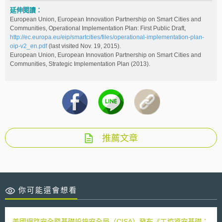
延伸閱讀：
European Union, European Innovation Partnership on Smart Cities and
Communities, Operational Implementation Plan: First Public Draft,
http://ec.europa.eu/eip/smartcities/files/operational-implementation-plan-
oip-v2_en.pdf
(last visited Nov. 19, 2015).
European Union, European Innovation Partnership on Smart Cities and
Communities, Strategic Implementation Plan (2013).
推薦文章
你可能還會想看
美國網路安全暨基礎設施安全局（CISA）發布《工控資安基礎：