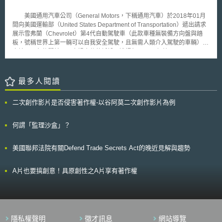
投資或活動時，亦應注意該國智慧財產權之程度，以評估相關風險。 本文
該報告指出，目前高品質之5G網路覆蓋率僅有歐盟領土之50%。對此，各
同步刊登於TIPS網（https://www.tips.org.tw）
成員國與執委會應共同努力創建真正之數位單一市場（Digital Single
美國通用汽車公司（General Motors，下稱通用汽車）於2018年01月
Market）。此外，歐洲公司對於人工智慧、雲端、巨量資料之採用率遠低於
間向美國運輸部（United States Department of Transportation）遞出請求
DDPP欲達成之75%目標。若欲實踐商業部門數位化，應鼓勵中小企業採用
展示雪弗蘭（Chevrolet）第4代自動駕駛車（此款車種無裝備方向盤與踏
創新之數位工具，且應積極投資具有高度發展可能性之新創企業。 其次，
板，號稱世界上第一輛可以自我安全駕駛，且無需人類介入駕駛的車輛）的
於數位技能與公共服務之層面，該報告提及，社會經濟相關之數位轉型過程
申請，不久後關於以下車禍事件的訴訟即遭提起。 根據Oscar Willhelm
中，以人為本係一貫之核心理念。然而，目前僅55.6%之歐盟人口具備基本
Nilsson（即原告，下稱Nilsson）於2018年01月22日向美國舊金山區地方
數位技能，各成員國應採取多元方法於各級學校推動培養教育。又，為提升
法院針對前開車禍事件提起訴訟的主張，於2017年12月07日早上，其在加
公共服務數位化，各成員國應致力於線上提供重要公共服務、電子健康紀
州舊金山Oak Street的中央車道上騎乘機車往東行駛，Manuel DeJesus
最多人閱讀
錄，以利民間及企業方便運用。 最後，歐盟成員國須於2024年12月2日前
Salazar（即被告，下稱Salazar）於同時地駕駛由通用汽車製造之
審視、調整「數位十年國家戰略路線圖」，以符合DDPP闡述之目標。此
Chevrolet Bolt vehicle（下稱自駕車），並開啟自動駕駛模式且雙手放開方
外，歐盟執委會將監督、評估報告中建議之實施情形，並於2025年發布之
二次創作影片是否侵害著作權-以谷阿莫二次創作影片為例
向盤。Nilsson原騎乘於自駕車後方，不久，自駕車自Nilsson正前方變換車
「數位十年狀況報告」追蹤改善進度。
道至左側，Nilsson則繼續筆直前行，但自駕車又隨即往回駛入Nilsson直行
騎乘的車道，因此撞擊Nilsson摔倒在地。據此，Nilsson主張通用汽車公司
何謂「監理沙盒」？
欠缺對於自駕車的自我操作應符合交通法規及規定所賦之注意義務，換言
之，自駕車前揭操作車輛駕駛的行為（未注意其他正在行駛的駕駛人而轉換
美國聯邦法院有關Defend Trade Secrets Act的晚近見解與趨勢
至比鄰車道）具有過失，造成Nilsson受到嚴重的生理及心理損害，且無法
工作，產生高額的醫療、護理費用，故請求法院判決原告即Nilsson之主張
不少於7萬5千美元之損害賠償、懲罰性損害賠償、律師委任費用以及其他適
A片也要搞創意！具原創性之A片享有著作權
當且公正之侵權損害賠償等有理由。 然而，根據先前加州車輛管理局
所提之文件，通用汽車對Nilsson所描述之車禍經過提出了以下爭執，通用
汽車表示自駕車側面有一條長磨損痕跡，應是當時右邊的車道正要匯入中央
車道，而自駕車正在自我校正回車道中央，Nilsson卻騎乘機車從兩個車道
中間切出來，導致與自駕車發生擦撞。此外，案發當時自駕車的時速為了順
隱私權聲明
徵才訊息
網站導覽
應車流而保持在每小時12英里（每小時19公里）行進，而摩托車卻是以大