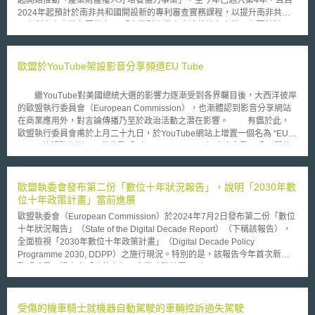
2024年起預計於南非共和國開設新的專利審查實務課程，以提升南非共和
國專利審查官的必要能力。 「產業財產權人才培養協力事業」主要針對日
本企業進行海外經濟投資及活動熱門的發展中國家（包含新興國家以及最低
度開發國家LDC），提供積極性的人才培養支援，並以強化該國家能安定培
養智慧財產相關權利取得與執行的實施人才為目的。在法制整備較為落後的
歐盟於YouTube架設影音分享頻道EU Tube
最低度開發國家如柬埔寨，人才培養強化支援的範圍亦包含產業財產權制度
的整備。人才培養的對象以智慧財產廳的職員、取締機關的職員以及民間的
繼YouTube對美國總統大選的影響力逐漸受到各界矚目後，大西洋彼岸
智慧財產關係業者為重點，透過提升其對於智慧財產權的能力，解決日本企
的歐盟執行委員會（European Commission），也漸體認到影音分享網站
業為在外國取得產業財產權的權利保護需要花費大量時間、日本企業的產業
在商業應用外，對言論傳播乃至於政治活動之潛在影響。 有鑑於此，
財產權在外國受到侵害的案件逐年增加等問題，以消除日本企業在外國進行
歐盟執行委員會甫於上月二十九日，於YouTube網站上增置一個名為 “EU
經濟投資及活動時的巨大妨礙。 日本專利廳亦針對研修方針下列事項提出
Tube” 的視聽頻道，以做為歐盟（European Union）官方和歐洲公民間的
建議： 1、消除發展中國家審查延遲的對應方針 於研修中透過增加案例閱
溝通渠道。 關於此種利用線上影音分享網站作為政府資訊傳播和政策
讀、資料尋找演習等的講義時間，提升尋找能力及判斷能力；並透過學習日
公開宣傳的創舉，有幾點值得國內注意。 首先，此一歐盟執行委員會
本的IT系統、業務處理過程，提升系統面的支援能力。 2、提升發展中國家
與YouTube簽訂的頻道協議，乃是非專屬的協定。換言之，歐盟執行委員會
歐盟執委會發布第二份「數位十年狀況報告」，說明「2030年數
審查品質的方針 透過學習日本的基準、判斷手法提升審查、審判的品質；
仍可同時與其他網站或媒體簽訂類似之服務協議。其次，EU Tube之內容亦
位十年政策計畫」當前進展
並透過學習日本的管理手法，提升審查品質管理能力。 3、仿冒品對策的對
不僅限於硬性的政策或行動討論，而包含了從氣候變遷、能源議題到移民等
應方針 透過介紹以日本及各國事例為基礎的支援，加深對於仿冒品對策的
歐盟執委會（European Commission）於2024年7月2日發布第二份「數位
各種公民相關事項，甚至有內容大膽的 ”Film Lovers Will Love This!” 的前
理解；並透過增加與實施健全執法相關聯的講義時間，加深對於仿冒品對策
十年狀況報告」（State of the Digital Decade Report）（下稱該報告），
衛影片。更有甚之，使用者對於不同影音檔點擊觀看次數（有數百萬人次與
的一般理解。 4、建構更有效果的研修方法的對應方針 透過設置課程全體的
全面檢視「2030年數位十年政策計畫」（Digital Decade Policy
僅一千人次的差異）的資訊，也可作為日後進一步分析利用的原始資料。不
導師制度（mentor），提升研修效果的同時，有效活用「線上」及「實體」
Programme 2030, DDPP）之施行現況。特別的是，該報告今年首次新增
過，雖然歐盟極力推動其內部之語言多樣性，目前既有的影片仍以英文為
連續性的混合研修方法，並透過於實體研修中實施團體討論、在職訓練
歐盟成員國提出之「數位十年國家戰略路線圖」（National Digital Decade
主。 歐盟發言人強調，納入YouTube等網站為對外溝通管道的作法，
（OJT）、案件閱讀、模擬裁判（Mock Trial）等，提升實踐能力。 本文後
Strategic Roadmaps），說明預計投入數位轉型之措施、行動及資金。 為
是為了盡可能擴大與歐盟公民的聯繫，但主要仍以易受YouTube吸引的年輕
續會持續留意日本「產業財產權人才培養協力事業」的發展，以掌握日本對
了呼籲歐盟成員國加強行動，進而促進經濟繁榮並提升社會凝聚力，歐盟執
人為主。由此可見，網路網路對不同年齡層、世代的影響仍有差異，而公領
於發展中國家支援的最新資訊。我國企業如未來預計於發展中國家進行經濟
委會於該報告提出兩大面向之建議。首先，於數位基礎設施及企業之部分，
受傷的機車騎士就機器自動駕駛的車輛控訴過失駕駛
域與影音分享網站日漸深化的關係，也考驗傳統媒體和政治互動的準則。