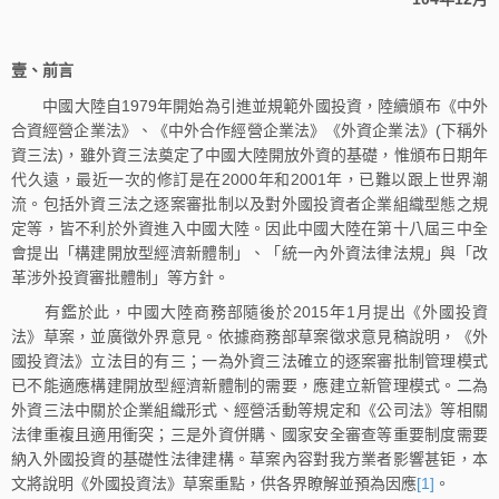
壹、前言
中國大陸自1979年開始為引進並規範外國投資，陸續頒布《中外
合資經營企業法》、《中外合作經營企業法》《外資企業法》(下稱外
資三法)，雖外資三法奠定了中國大陸開放外資的基礎，惟頒布日期年
代久遠，最近一次的修訂是在2000年和2001年，已難以跟上世界潮
流。包括外資三法之逐案審批制以及對外國投資者企業組織型態之規
定等，皆不利於外資進入中國大陸。因此中國大陸在第十八屆三中全
會提出「構建開放型經濟新體制」、「統一內外資法律法規」與「改
革涉外投資審批體制」等方針。
有鑑於此，中國大陸商務部隨後於2015年1月提出《外國投資
法》草案，並廣徵外界意見。依據商務部草案徵求意見稿說明，《外
國投資法》立法目的有三；一為外資三法確立的逐案審批制管理模式
已不能適應構建開放型經濟新體制的需要，應建立新管理模式。二為
外資三法中關於企業組織形式、經營活動等規定和《公司法》等相關
法律重複且適用衝突；三是外資併購、國家安全審查等重要制度需要
納入外國投資的基礎性法律建構。草案內容對我方業者影響甚钜，本
文將說明《外國投資法》草案重點，供各界瞭解並預為因應
[1]
。