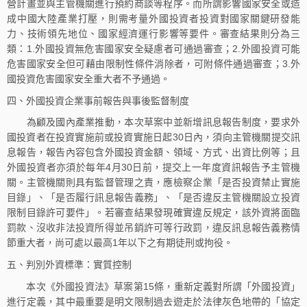
營計畫並與主管機關進行預約商談等程序。而所謂影響國家安全或造
成中國大陸產業打壓，則需考量外國投資者投資對國家關鍵研發能
力、技術領先地位、國家經濟運行影響等要件。審查結果則分為三
類：1.外國投資無危害國家安全疑慮者可通過審查；2.外國投資可能
危害國家安全但可藉由限制性條件消除者，可附條件通過審查；3.外
國投資危害國家安全重大者不予通過。
四、外國投資企業事前報告與事後監督制度
為顧及國內產業推動，本次草案中並新增訊息報告制度，要求外
國投資者在投資實施前或投資實施日起30日內，須向主管機關提交訊
息報告，報告內容包含外國投資金額、領域、方式、出資比例等；且
外國投資者亦須於每年4月30日前，提交上一年度資訊報告予主管機
關。主管機關則具有監督管理之責，應檢察企業「是否投資禁止實施
目錄」、「是否履行訊息報告義務」、「是否違反主管機關設立投資
限制目錄許可要件」。若審查結果發現確實違反規定，該外資將面臨
罰款、沒收非法投資所得並吊銷許可等行政罰，違反訊息報告義務情
節重大者，尚可處以最高1年以下之有期徒刑或拘役。
五、判別外資標準：實質控制
本次《外國投資法》草案第15條，重新定義對所謂「外國投資」
進行定義，其中最重要是明文限制過去遊走於法律灰色地帶的「協定