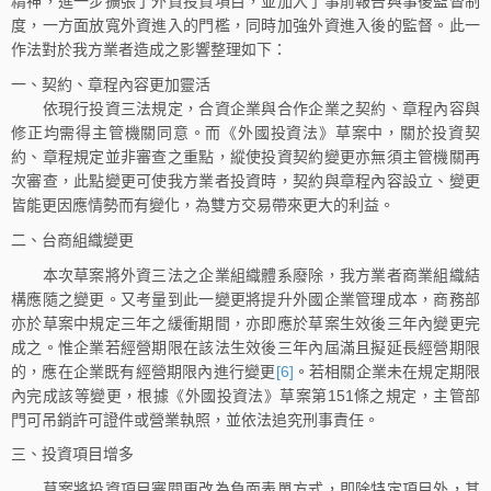
精神，進一步擴張了外資投資項目，並加入了事前報告與事後監督制
度，一方面放寬外資進入的門檻，同時加強外資進入後的監督。此一
作法對於我方業者造成之影響整理如下：
一、契約、章程內容更加靈活
依現行投資三法規定，合資企業與合作企業之契約、章程內容與
修正均需得主管機關同意。而《外國投資法》草案中，關於投資契
約、章程規定並非審查之重點，縱使投資契約變更亦無須主管機關再
次審查，此點變更可使我方業者投資時，契約與章程內容設立、變更
皆能更因應情勢而有變化，為雙方交易帶來更大的利益。
二、台商組織變更
本次草案將外資三法之企業組織體系廢除，我方業者商業組織結
構應隨之變更。又考量到此一變更將提升外國企業管理成本，商務部
亦於草案中規定三年之緩衝期間，亦即應於草案生效後三年內變更完
成之。惟企業若經營期限在該法生效後三年內屆滿且擬延長經營期限
的，應在企業既有經營期限內進行變更
[6]
。若相關企業未在規定期限
內完成該等變更，根據《外國投資法》草案第151條之規定，主管部
門可吊銷許可證件或營業執照，並依法追究刑事責任。
三、投資項目增多
草案將投資項目審閱更改為負面表單方式，即除特定項目外，其