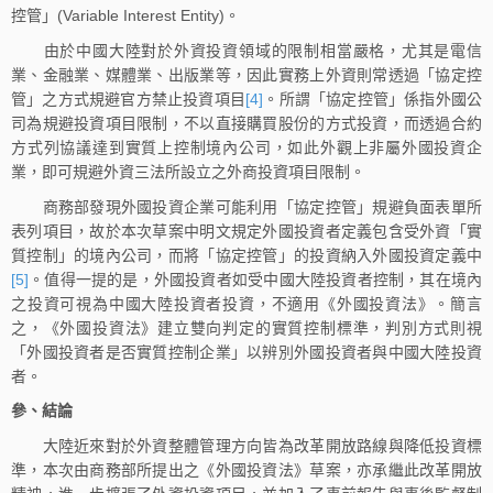
控管」(Variable Interest Entity)。
由於中國大陸對於外資投資領域的限制相當嚴格，尤其是電信
業、金融業、媒體業、出版業等，因此實務上外資則常透過「協定控
管」之方式規避官方禁止投資項目
[4]
。所謂「協定控管」係指外國公
司為規避投資項目限制，不以直接購買股份的方式投資，而透過合約
方式列協議達到實質上控制境內公司，如此外觀上非屬外國投資企
業，即可規避外資三法所設立之外商投資項目限制。
商務部發現外國投資企業可能利用「協定控管」規避負面表單所
表列項目，故於本次草案中明文規定外國投資者定義包含受外資「實
質控制」的境內公司，而將「協定控管」的投資納入外國投資定義中
[5]
。值得一提的是，外國投資者如受中國大陸投資者控制，其在境內
之投資可視為中國大陸投資者投資，不適用《外國投資法》。簡言
之，《外國投資法》建立雙向判定的實質控制標準，判別方式則視
「外國投資者是否實質控制企業」以辨別外國投資者與中國大陸投資
者。
參、結論
大陸近來對於外資整體管理方向皆為改革開放路線與降低投資標
準，本次由商務部所提出之《外國投資法》草案，亦承繼此改革開放