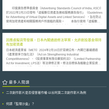
設計及中游製造段必須符合嚴格的環保規範，此兩項環保指令勢必對台灣每
資格則由澳洲通信媒體管理局(The Australian Communications and Media
年輸往歐洲的電機電子產品，產生相當程度的衝擊，若是產品不符合相關規
Authority)認定之。
印度廣告標準委員會（Advertising Standards Council of India, ASCI）
定，最嚴重將遭受到產品下架的處分。 對此，經濟部擬訂了「我國產
於2022年2月23日發布「虛擬數位資產及連結服務廣告指引」（Guidelines
業因應歐盟環保指令行動方案」，以今年6月底前輔導輸歐產值80%廠商符
for Advertising of Virtual Digital Assets and Linked Services），旨在防止
合RoHS指令要求為目標，而為了協助台灣中小企業因應新規定，中小企業
使用加密資產和相關服務用戶所面臨的風險。 本指引使用「虛擬數位
處將輔導320家中小企業進入綠色材料與供應鏈體系，並與國際綠色供應鏈
資產」（Virtual Digital Assets, VDA）此專有名詞，而非「加密資產」，並
接軌，提高中小企業綠色競爭力。
將虛擬數位資產定義為透過加密或其他方法所產生的任何訊息、編碼或代
幣，得以充當計價或記帳單位的憑證或儲存，包括加密貨幣和其他相關產
品，例如非同質化代幣（NFTs）均屬之。 該指引目的在將虛擬數位資
因應虛擬貨幣發展，日本內閣通過修法草案，允許創投基金得持
產廣告與印度廣告標準委員會所發布的準則保持一致，該準則要求廣告必須
有加密資產
真實，不得因「模糊、誇大或遺漏」而誤導消費者，並且不得利用消費者之
日本經濟產業省（METI）2024年2月16日於官網公布，內閣已審議通過
信任或欠缺了解。 最重要的是，廣告商必須在所有虛擬數位資產的廣
《產業競爭力強化法》（Act on Strengthening Industrial
告中，於明顯位置附上免責聲明，且免責聲明必須至少佔總印刷或靜態廣告
Competitiveness）、《投資事業有限合夥契約法》（Limited Partnership
空間的20%，而動態廣告至少要有5秒，並且必須出現在聲音和社群媒體廣
Act for Investment, LPS法）等法律修正案。修法目標係為驅動企業投資新
告中。免責聲明中應載明：「加密資產和非同質化代幣並不受監管，風險
創、促進新創事業發展，其中允許創業投資基金（Venture Capital Fund,
高。此類交易造成的任何損失可能因為沒有監理，而難以取得賠償。」
VC）得持有加密資產（crypto assets）即為本次修法亮點之一。 根據本次
《投資事業有限合夥契約法》修正案，加密資產將被增列到「投資事業有限
合夥」（Investment limited partnership, Investment LPS）得收購和持有的
最多人閱讀
資產清單中。實務上日本創投基金多依《投資事業有限合夥契約法》規定，
採投資事業有限合夥之組織型態存在。故若修正案最終能落實，將使新創事
二次創作影片是否侵害著作權-以谷阿莫二次創作影片為例
業得以透過向創業投資基金發行加密資產之方式進行籌資，可以大幅提高
「加密貨幣與區塊鏈領域」之Web3新創獲得國內創業投資基金投資的機
會，有助於日本建立更強大的區塊鏈技術（Blockchain Technology）和去
何謂「監理沙盒」？
中心化金融（decentralized finance, DeFi）市場。 日本本次修法，同時兼