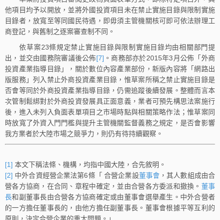
他項目均予以開放，並將外國投資項目未在禁止實施目錄與限制實施
目錄者，放寬至等同國民待遇，即毋須主管機關核可即可依法辦理工
商登記，與舊制之逐案審查制不同。
依草案23條規定禁止實施目錄與限制實施目錄均由相關部門提
出，並交由國務院審議後公佈
[7]
。商務部亦於2015年3月公佈「外商
投資產業指導目錄」，關於數位內容產業部份，新版內容將「網路出
版服務」列入禁止外商投資產業目錄，惟草案所稱之禁止實施目錄是
否會等同於外商投資產業指導目錄，仍需追蹤後續發展。整體而言本
次管制鬆綁對於外商投資發展具正面意義，業者可預先構思法案施行
後，進入未列入負面表單項目之市場時點與相關策略作法；惟草案同
時放寬了外資入門門檻與提升主管機關監督義務之規定，是否會影響
我方業者於大陸市場之競爭力，則仍有待持續觀察。
[1]
本文下稱法條、機構，均指中國大陸，合先敘明。
[2]
中外合資經營企業法第6條「 合營企業設
董事會
，其人數組成由合
營各方協商，在合同、章程中確定，並由合營各方委派和撤換。
董事
長
和副董事長由合營各方協商確定或由董事會選舉產生。中外合營者
的一方擔任董事長的，由他方擔任副董事長。董事會根據平等互利的
原則，決定合營企業的重大問題。」