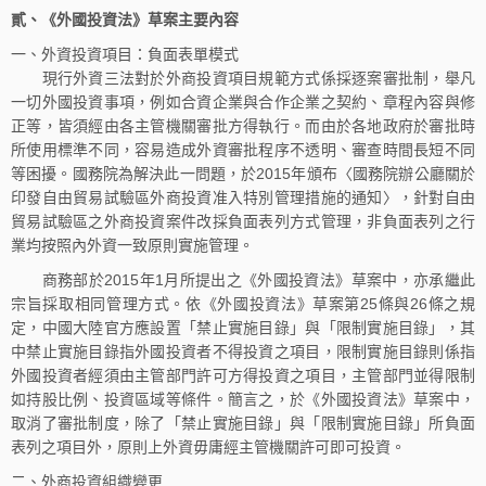
貳、《外國投資法》草案主要內容
一、外資投資項目：負面表單模式
現行外資三法對於外商投資項目規範方式係採逐案審批制，舉凡
一切外國投資事項，例如合資企業與合作企業之契約、章程內容與修
正等，皆須經由各主管機關審批方得執行。而由於各地政府於審批時
所使用標準不同，容易造成外資審批程序不透明、審查時間長短不同
等困擾。國務院為解決此一問題，於2015年頒布〈國務院辦公廳關於
印發自由貿易試驗區外商投資准入特別管理措施的通知〉，針對自由
貿易試驗區之外商投資案件改採負面表列方式管理，非負面表列之行
業均按照內外資一致原則實施管理。
商務部於2015年1月所提出之《外國投資法》草案中，亦承繼此
宗旨採取相同管理方式。依《外國投資法》草案第25條與26條之規
定，中國大陸官方應設置「禁止實施目錄」與「限制實施目錄」，其
中禁止實施目錄指外國投資者不得投資之項目，限制實施目錄則係指
外國投資者經須由主管部門許可方得投資之項目，主管部門並得限制
如持股比例、投資區域等條件。簡言之，於《外國投資法》草案中，
取消了審批制度，除了「禁止實施目錄」與「限制實施目錄」所負面
表列之項目外，原則上外資毋庸經主管機關許可即可投資。
二、外商投資組織變更