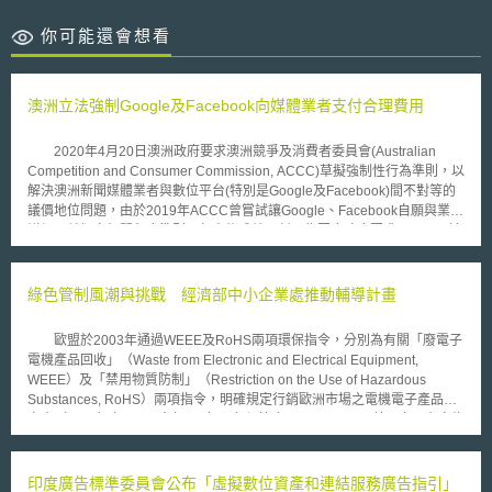
你可能還會想看
澳洲立法強制Google及Facebook向媒體業者支付合理費用
2020年4月20日澳洲政府要求澳洲競爭及消費者委員會(Australian
Competition and Consumer Commission, ACCC)草擬強制性行為準則，以
解決澳洲新聞媒體業者與數位平台(特別是Google及Facebook)間不對等的
議價地位問題，由於2019年ACCC曾嘗試讓Google、Facebook自願與業者
議價，並訂定相關程序準則，但事後成效不彰。為因應政府要求，ACCC於
同年7月31日公布一份行為準則草案，「2020年修正草案—新聞媒體與數位
平台強制性議價守則」(TREASURY LAWS AMENDENT (NEWS MEDIA
AND DIGITAL PLATFORMS MANDATORY BARGAINING CODE) BILL
綠色管制風潮與挑戰 經濟部中小企業處推動輔導計畫
2020)。 此行為準則允許新聞媒體業者各自或集體向數位平台協議使用
新聞內容的合理費用，請求費用的媒體公司至少須符合最低的編輯專業標
歐盟於2003年通過WEEE及RoHS兩項環保指令，分別為有關「廢電子
準，並保持編輯獨立性，且每年營收須超過15萬澳元。雖然目前草案只適用
電機產品回收」（Waste from Electronic and Electrical Equipment,
於Google及Facebook，但未來也可能有其他數位平台列入適用範圍。
WEEE）及「禁用物質防制」（Restriction on the Use of Hazardous
澳洲財政部長Josh Frydenberg表示，此準則設立的目的，是為了保護媒體
Substances, RoHS）兩項指令，明確規定行銷歐洲市場之電機電子產品，
公司著作內容的原創性，並確保業者能獲得合理的報酬，若Google及
自去（2005）年8月及今年7月起，必須符合WEEE及RoHS禁用六項有害物
Facebook三個月內，無法與媒體公司達成報酬協議，將命仲裁員做出具有
質(鉛、鎘、汞、六價鉻、PBB及PBDE) 兩指令之規定，才能進入歐洲市
約束力的決定，違反規定者將會被裁處1000萬澳元的罰款。 此草案公
場。簡單來說，WEEE係為確保在產品到達壽命終結時，其廢棄的零組件不
布後，預計於8月28日完成磋商審議程序，並向議會提出最終草案版本，經
致污染環境，同時部分材料還要能回收再利用；RoHS旨在規範產品的上游
印度廣告標準委員會公布「虛擬數位資產和連結服務廣告指引」
議會通過後正式生效。由ACCC負責執行並管理該準則，而新聞媒體業者的