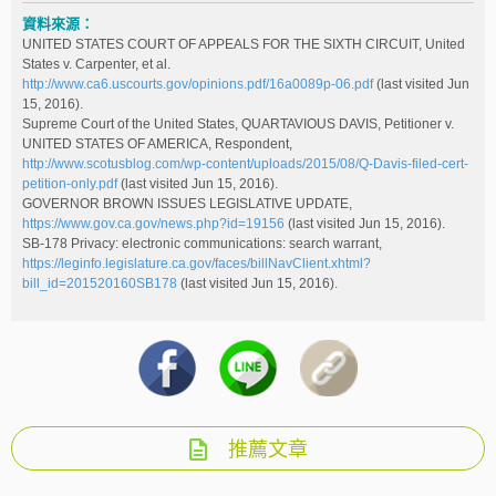
資料來源：
UNITED STATES COURT OF APPEALS FOR THE SIXTH CIRCUIT, United
States v. Carpenter, et al.
http://www.ca6.uscourts.gov/opinions.pdf/16a0089p-06.pdf
(last visited Jun
15, 2016).
Supreme Court of the United States, QUARTAVIOUS DAVIS, Petitioner v.
UNITED STATES OF AMERICA, Respondent,
http://www.scotusblog.com/wp-content/uploads/2015/08/Q-Davis-filed-cert-
petition-only.pdf
(last visited Jun 15, 2016).
GOVERNOR BROWN ISSUES LEGISLATIVE UPDATE,
https://www.gov.ca.gov/news.php?id=19156
(last visited Jun 15, 2016).
SB-178 Privacy: electronic communications: search warrant,
https://leginfo.legislature.ca.gov/faces/billNavClient.xhtml?
bill_id=201520160SB178
(last visited Jun 15, 2016).
推薦文章