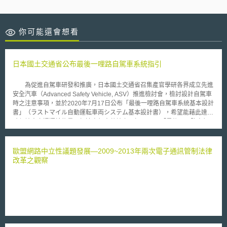
你可能還會想看
日本國土交通省公布最後一哩路自駕車系統指引
為促進自駕車研發和推廣，日本國土交通省召集產官學研各界成立先進
安全汽車（Advanced Safety Vehicle, ASV）推進檢討會，檢討設計自駕車
時之注意事項，並於2020年7月17日公布「最後一哩路自駕車系統基本設計
書」（ラストマイル自動運転車両システム基本設計書），希望能藉此達成
確保地方交通運輸能量及加速自駕車落地之目標。 「最後一哩路自駕
車系統基本設計書」將操作適用範圍（Operational Design Domain,
ODD）定義為限定區域或駕駛環境條件，並提出所有自駕車應具備之共通
ODD，包括（1）道路/地理條件︰目標道路、行駛道路；（2）環境條件︰
歐盟網路中立性議題發展—2009~2013年兩次電子通訊管制法律
時間、天氣；（3）行駛條件︰行駛速度；（4）行駛空間︰可支援自駕車行
改革之觀察
駛之基礎設施，以及可提醒用路人注意正在進行自駕車實驗之設施。此外，
由於不同應用情境會影響ODD之設定，故本書以限定路線下往返之自駕車
為代表，說明在個案中該如何進一步檢討ODD。以行駛速度為例，在共通
ODD中，最後一哩路自駕車時速應為30公里，但在提供限定路線內往返之
載客服務時，自駕車的時速應設定在12公里以下。最後，「最後一哩路自駕
車系統基本設計書」內整理最後一哩路自駕車共通及特有之技術要件，以及
設計時應留意和確認的問題。