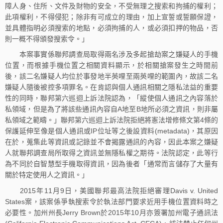
障人身、住所、文件及財物的安全，不受無理之搜索和拘捕的權利；
此項權利，不得侵犯；除非有可成立的理由，加上宣誓或誓願保證，
並具體指明必須搜索的地點，必須拘捕的人，或必須扣押的物品，否
則一概不得頒發搜索令。」
本案事實係聯邦調查局取得兩名涉及多起搶劫案之嫌疑人的手機
位置，而根據手機位置之相關資料顯示，於相關搶案發生之時間前
後，該二名嫌疑人均位於事發地半英哩至兩英哩的範圍內，故該二名
嫌疑人隨後被控多項罪名。在肯認與個人通訊相關之隱私法益的重要
性的同時，聯邦第六巡迴上訴法院認為，「縱使個人通訊之內容落於
私領域，但是為了將該些通訊內容自A地至B地所必須之資訊，則非屬
私領域之範疇。」聯邦第六巡迴上訴法院拒絕將憲法增修條文第4條的
保護延伸至像是個人通訊或IP位址等之後設資料(metadata)，其原因
在於，蒐集此等資訊或記錄並不會揭露通訊的內容，因此本案之嫌疑
人就聯邦調查局所取得之資訊並無隱私權之期待。法院認定，此等行
為不同於自智慧型手機取得資訊，因為後者「通常而言儲存了大量有
關於特定使用人之資訊。」
2015年11月9日，美國聯邦最高法院拒絕審理Davis v. United
States案，該案係爭執搜索令於執法部門要求近用手機位置資料時之
必要性。加州州長Jerry Brown於2015年10月亦簽署加州電子通訊法