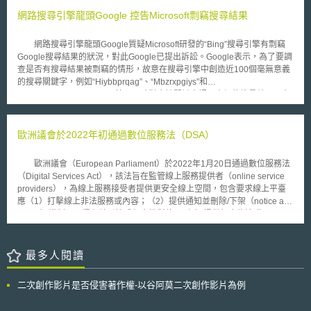
網路搜尋引擎龍頭Google 控告Microsoft剽竊搜尋結果
網路搜尋引擎龍頭Google質疑Microsoft研發的“Bing”搜尋引擎有剽竊
Google搜尋結果的狀況，對此Google已提出訴訟。Google表示，為了要調
查是否有搜尋結果被剽竊的情形，故意在搜尋引擎中創造近100個毫無意義
的搜尋關鍵字，例如“Hiybbprqag”、“Mbzrxpgiys”和
“Indoswiftjobinproduction”等，同時對應該關鍵字插入虛假的搜尋結果。在
幾個禮拜之後，Google發現競爭對手Microsoft 的Bing搜尋引擎也出現相同
的搜尋結果，因此認為Bing有剽竊之疑。Google表示：「Google的搜尋結
果是經過多年辛苦努力的成果，這件事情對我們來說像是一場馬拉松賽跑中
歐洲議會於2022年初通過數位服務法（DSA）
有人在背後偷襲你，然後突然跳到終點站前迎接勝利，是一種欺騙的行
為。」 Microsoft否認剽竊搜尋結果，認為這是Microsoft用來提高搜尋
歐洲議會（European Parliament）於2022年1月20日通過數位服務法
品質結果的方法之一，Bing實際上使用不同的符號和方法來對於不同的搜尋
（Digital Services Act），該法旨在監管線上服務提供者（online service
結果加以分級，用來辨別不同的搜尋結果。同時針對搜尋結果提供多數關連
providers），為線上服務接受者提供更安全線上空間，包含要求線上平臺
的答案，藉此增加消費者對於Bing搜尋引擎的良好經驗，Google使用間諜
應（1）打擊線上非法服務或內容；（2）提供通知並刪除/下架（notice and
手法（Spy-novelesque stunt）對競爭對手進行調查，此舉已抹黑Bing，蒙
action）機制，不得有差別性或任意性對待；（3）提供無廣告追蹤
上不好的評價。 Google提出抗辯認為Bing的行為構成簡單而顯然的詐
（tracking-free ad）選項，和禁止將未成年人資料用於定向廣告（targeting
欺，造成不同的搜尋引擎產生同樣的搜尋結果。況且搜尋引擎的功能，若可
advertising）；（4）對於線上平臺課以行政責任，如：超大型線上平臺
以出現與Google搜尋下相同的結果，並無法保證能創造出更好的搜尋品
（very large online platforms, VLOP）若故意或過失違反義務，最高罰鍰可
最多人閱讀
質，Microsoft的說法無法獲得肯認，後續延燒的訴訟爭議，有待日後進一步
被處以前一會計年度總營業額6%，或按日連續處罰最高可處前一會計年度
觀察。
平均每日營業額5％。若可能致危害生命或人身安全，主管機關亦可勒令其
二次創作影片是否侵害著作權-以谷阿莫二次創作影片為例
停止提供服務；（5）強制性風險評估和提高演算法透明度，以打擊有害內
容（harmful content）和虛假資訊。 數位服務法所規範的服務主要有