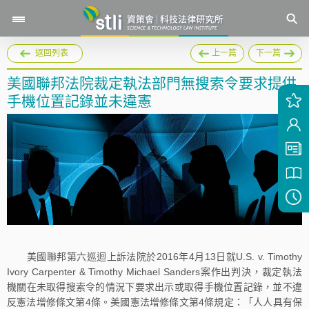
返回列表
上一篇
下一篇
美國聯邦法院裁定執法部門無搜索令要求提供
手機位置記錄並未違憲
美國聯邦第六巡迴上訴法院於2016年4月13日就U.S. v. Timothy
Ivory Carpenter & Timothy Michael Sanders案作出判決，裁定執法
機關在未取得搜索令的情況下要求出示或取得手機位置記錄，並不違
反憲法增修條文第4條。美國憲法增修條文第4條規定：「人人具有保